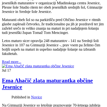
jeseniških maturantov v organizaciji Mladinskega centra Jesenice,
Plesne šole Studio ritem ter obeh jeseniških srednjih šol, Gimnazije
Jesenice in Srednje šole Jesenice.
Maturanti obeh šol so na parkirišču pred Občino Jesenice v ritmih
glasbe zaplesali četvorko, že tradicionalno pa jih je pozdravil ter jim
zaželel srečo in veliko znanja na maturi in pri nadaljnjem šolanju
tudi jeseniški župan Tomaž Tom Mencinger.
Letos maturo sicer opravlja 248 maturantov - 141 na Srednji šoli
Jesenice in 107 na Gimnaziji Jesenice -, prav vsem pa želimo čim
boljši uspeh na maturi in uspešno nadaljnje šolanje na izbranih
fakultetah.
Read more...
Jul
17
Ema Ahačič zlata maturantka občine
Jesenice
Published in
Novice
Na Gimnaziji Jesenice so letošnje praznovanje 70-letnega jubileja