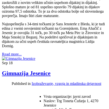
zaokrožili z novim velikim učnim uspehom dijakinj in dijakinj.
Splošno maturo je od 81 uspešno opravilo 79 dijakinj in dijakov
oziroma 97,5 odstotka. To je za dva odstotka bolje od slovenskega
povprečja. Imajo štiri zlate maturante.
Najuspešnejša s 34-timi točkami je Sara Jensterle z Bleda, ki je tudi
edina z vsemi osvojenimi točkami na Gorenjskem. Ema Ahačič z
Jesenic je osvojila 31 točk, po 30 točk pa Meta Pirc iz Žirovnice in
Maja Smolej iz Begunj. Na podelitvi spričeval je dijakinjam in
dijakom za učni uspeh čestitala ravnateljica magistrica Lidija
Dornig.
Read more...
Sep
18
Gimnazija Jesenice
Published in
Izobraževanje, vzgoja in mladinska dejavnost
Vrsta organizacije: javni zavod
Naslov: Trg Toneta Čufarja 1, 4270
Jesenice