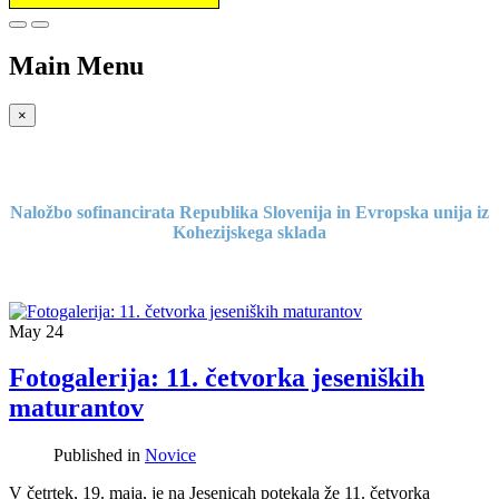
Prosimo,
upoštevajte:
To
Main Menu
spletno
mesto
vključuje
×
sistem
dostopnosti.
Naložbo sofinancirata Republika Slovenija in Evropska unija iz
Kohezijskega sklada
May
24
Fotogalerija: 11. četvorka jeseniških
maturantov
Published in
Novice
V četrtek, 19. maja, je na Jesenicah potekala že 11. četvorka