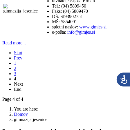
ravnatelj: Aljoša Erman
Tel.: (04) 5809450
Faks: (04) 5809470
DŠ: SI93902751
MŠ: 5854091
spletni naslov:
www.gimjes.si
e-pošta:
info@gimjes.si
Read more...
Start
Prev
1
2
3
4
Next
End
Page 4 of 4
You are here:
Domov
gimnazija jesenice