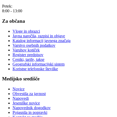
Petek:
8:00 - 13:00
Za občana
Vloge in obrazci
Javna naročila, razpisi in objave
Katalog informacij javnega značaja
Varstvo osebnih podatkov
Varuhov kotiček
Register predpisov
Ceniki, tarife, takse
Geografski informacijski sistem
Koristne telefonske številke
Medijsko središče
Novice
Obvestila za javnost
Napovedi
Jeseniške novice
Napovednik dogodkov
Pojasnila in popravki