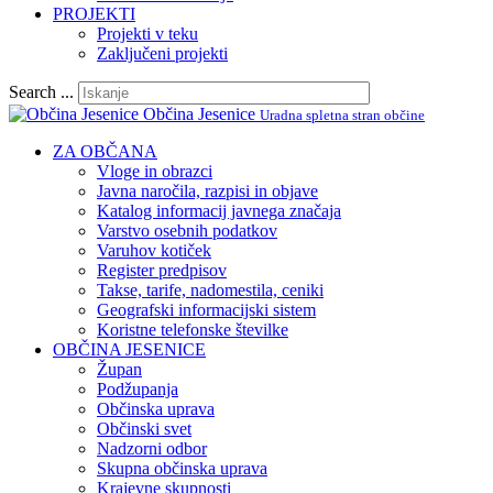
PROJEKTI
Projekti v teku
Zaključeni projekti
Search ...
Občina Jesenice
Uradna spletna stran občine
ZA OBČANA
Vloge in obrazci
Javna naročila, razpisi in objave
Katalog informacij javnega značaja
Varstvo osebnih podatkov
Varuhov kotiček
Register predpisov
Takse, tarife, nadomestila, ceniki
Geografski informacijski sistem
Koristne telefonske številke
OBČINA JESENICE
Župan
Podžupanja
Občinska uprava
Občinski svet
Nadzorni odbor
Skupna občinska uprava
Krajevne skupnosti