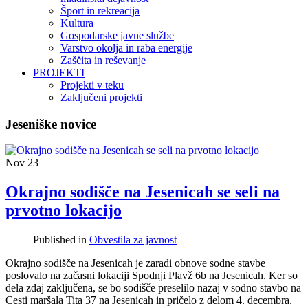
Šport in rekreacija
Kultura
Gospodarske javne službe
Varstvo okolja in raba energije
Zaščita in reševanje
PROJEKTI
Projekti v teku
Zaključeni projekti
Jeseniške novice
Nov
23
Okrajno sodišče na Jesenicah se seli na
prvotno lokacijo
Published in
Obvestila za javnost
Okrajno sodišče na Jesenicah je zaradi obnove sodne stavbe
poslovalo na začasni lokaciji Spodnji Plavž 6b na Jesenicah. Ker so
dela zdaj zaključena, se bo sodišče preselilo nazaj v sodno stavbo na
Cesti maršala Tita 37 na Jesenicah in pričelo z delom 4. decembra.