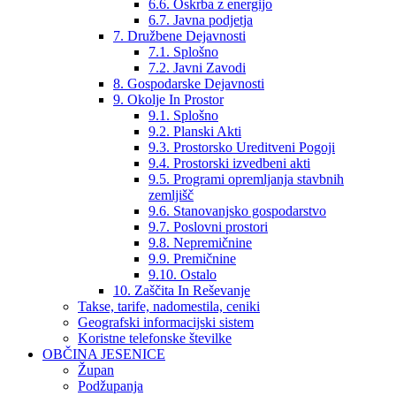
6.6. Oskrba z energijo
6.7. Javna podjetja
7. Družbene Dejavnosti
7.1. Splošno
7.2. Javni Zavodi
8. Gospodarske Dejavnosti
9. Okolje In Prostor
9.1. Splošno
9.2. Planski Akti
9.3. Prostorsko Ureditveni Pogoji
9.4. Prostorski izvedbeni akti
9.5. Programi opremljanja stavbnih
zemljišč
9.6. Stanovanjsko gospodarstvo
9.7. Poslovni prostori
9.8. Nepremičnine
9.9. Premičnine
9.10. Ostalo
10. Zaščita In Reševanje
Takse, tarife, nadomestila, ceniki
Geografski informacijski sistem
Koristne telefonske številke
OBČINA JESENICE
Župan
Podžupanja