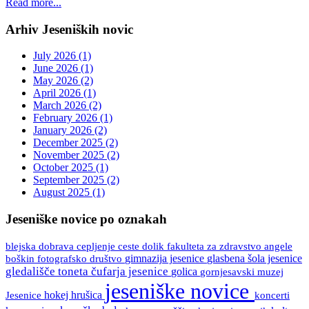
Read more...
Arhiv Jeseniških novic
July 2026 (1)
June 2026 (1)
May 2026 (2)
April 2026 (1)
March 2026 (2)
February 2026 (1)
January 2026 (2)
December 2025 (2)
November 2025 (2)
October 2025 (1)
September 2025 (2)
August 2025 (1)
Jeseniške novice po oznakah
blejska dobrava
ceste
fakulteta za zdravstvo angele
cepljenje
dolik
boškin
gimnazija jesenice
glasbena šola jesenice
fotografsko društvo
gledališče toneta čufarja jesenice
golica
gornjesavski muzej
jeseniške novice
Jesenice
hokej
hrušica
koncerti