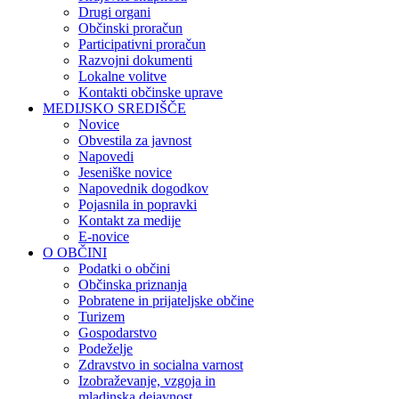
Drugi organi
Občinski proračun
Participativni proračun
Razvojni dokumenti
Lokalne volitve
Kontakti občinske uprave
MEDIJSKO SREDIŠČE
Novice
Obvestila za javnost
Napovedi
Jeseniške novice
Napovednik dogodkov
Pojasnila in popravki
Kontakt za medije
E-novice
O OBČINI
Podatki o občini
Občinska priznanja
Pobratene in prijateljske občine
Turizem
Gospodarstvo
Podeželje
Zdravstvo in socialna varnost
Izobraževanje, vzgoja in
mladinska dejavnost