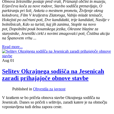
Obnova železniške postaje pred vrati, Priznanji občini in muzeju,
Erjavčeva koča za nove rodove, Stavbo sodišča prenavljajo, O
parkiranju pri šoli, Anketa o mestnem prometu, Življenje okrog
kolodvora, Film V kraljestvu Zlatoroga, Vabijo mlade tenisače,
Hokejisti po začrtani poti, Dve kandidatki, trije kandidati, Nasilje v
bolnišnicah, Kdo so turisti, kaj jih zanima, Stopile na novo
pot, Dopolnilni pouk bosanskega jezika, Okrasne blazine za
starostnike, Jeseniški cirkl z novimi zmagovalci poti
,
Čistilna akcija
na Španovem vrhu
...
Read more...
Aug
01
Selitev Okrajnega sodišča na Jesenicah
zaradi prihajajoče obnove stavbe
Published in
Obvestila za javnost
V kratkem se bo pričela obnova stavbe Okrajnega sodišča na
Jesenicah. Danes so pričeli s selitvijo, zaradi katere je na območju
vzpostavljena tudi delna zapora ceste.