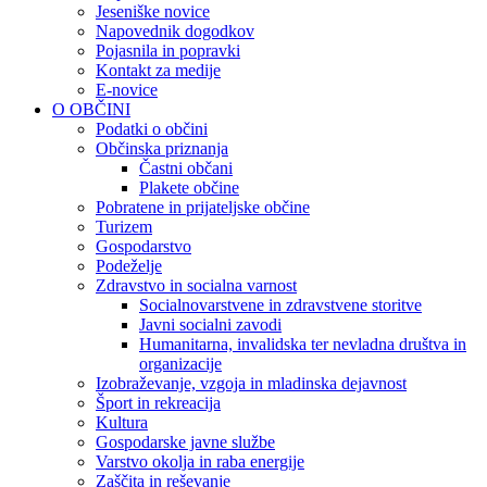
Jeseniške novice
Napovednik dogodkov
Pojasnila in popravki
Kontakt za medije
E-novice
O OBČINI
Podatki o občini
Občinska priznanja
Častni občani
Plakete občine
Pobratene in prijateljske občine
Turizem
Gospodarstvo
Podeželje
Zdravstvo in socialna varnost
Socialnovarstvene in zdravstvene storitve
Javni socialni zavodi
Humanitarna, invalidska ter nevladna društva in
organizacije
Izobraževanje, vzgoja in mladinska dejavnost
Šport in rekreacija
Kultura
Gospodarske javne službe
Varstvo okolja in raba energije
Zaščita in reševanje