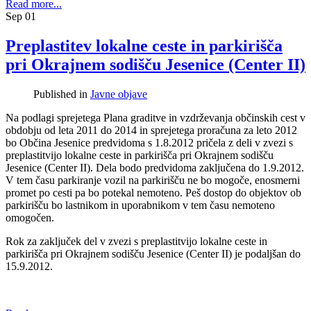
Read more...
Sep
01
Preplastitev lokalne ceste in parkirišča
pri Okrajnem sodišču Jesenice (Center II)
Published in
Javne objave
Na podlagi sprejetega Plana graditve in vzdrževanja občinskih cest v
obdobju od leta 2011 do 2014 in sprejetega proračuna za leto 2012
bo Občina Jesenice predvidoma s 1.8.2012 pričela z deli v zvezi s
preplastitvijo lokalne ceste in parkirišča pri Okrajnem sodišču
Jesenice (Center II). Dela bodo predvidoma zaključena do 1.9.2012.
V tem času parkiranje vozil na parkirišču ne bo mogoče, enosmerni
promet po cesti pa bo potekal nemoteno. Peš dostop do objektov ob
parkirišču bo lastnikom in uporabnikom v tem času nemoteno
omogočen.
Rok za zaključek del v zvezi s preplastitvijo lokalne ceste in
parkirišča pri Okrajnem sodišču Jesenice (Center II) je podaljšan do
15.9.2012.