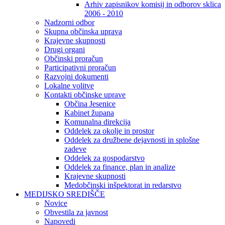
Arhiv zapisnikov komisij in odborov sklica
2006 - 2010
Nadzorni odbor
Skupna občinska uprava
Krajevne skupnosti
Drugi organi
Občinski proračun
Participativni proračun
Razvojni dokumenti
Lokalne volitve
Kontakti občinske uprave
Občina Jesenice
Kabinet župana
Komunalna direkcija
Oddelek za okolje in prostor
Oddelek za družbene dejavnosti in splošne
zadeve
Oddelek za gospodarstvo
Oddelek za finance, plan in analize
Krajevne skupnosti
Medobčinski inšpektorat in redarstvo
MEDIJSKO SREDIŠČE
Novice
Obvestila za javnost
Napovedi