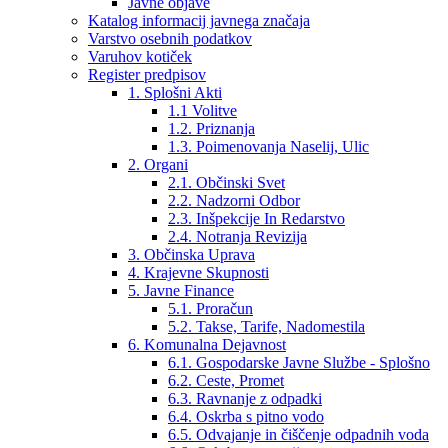
Javne objave
Katalog informacij javnega značaja
Varstvo osebnih podatkov
Varuhov kotiček
Register predpisov
1. Splošni Akti
1.1 Volitve
1.2. Priznanja
1.3. Poimenovanja Naselij, Ulic
2. Organi
2.1. Občinski Svet
2.2. Nadzorni Odbor
2.3. Inšpekcije In Redarstvo
2.4. Notranja Revizija
3. Občinska Uprava
4. Krajevne Skupnosti
5. Javne Finance
5.1. Proračun
5.2. Takse, Tarife, Nadomestila
6. Komunalna Dejavnost
6.1. Gospodarske Javne Službe - Splošno
6.2. Ceste, Promet
6.3. Ravnanje z odpadki
6.4. Oskrba s pitno vodo
6.5. Odvajanje in čiščenje odpadnih voda