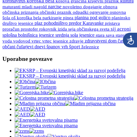
koroška bela
koronavirus
kultura
kosova graščina
krajevni praznik
maturanti
mladi
nagold
narcise
novoletno dogajanje
obnova
občinski praznik
osnovna
občinska priznanja
odpadki
ogrevanje
šola
oš koroška bela
pinea
planina pod golico
planinsko
parkiranje
društvo jesenice
plaz
pohodništvo
predor Karavanke
pristava
sij acroni
proračun
prostofer
rokovnik izida
seja občinskega sveta
splošna bolnišnica jesenice
srednja sola jesenice
stara sava
starejši
vrtec
vrtec jesenice
zdravje
zdravstveni dom
častni
voda
vodovod
španov vrh
šport
občani
čufarjevi dnevi
železnice
Uporabne povezave