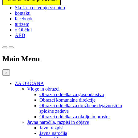
Prosimo,
Skok na osrednjo vsebino
upoštevajte:
kontakti
To
facebook
spletno
turizem
mesto
o Občini
vključuje
AED
sistem
dostopnosti.
Main Menu
×
ZA OBČANA
Vloge in obrazci
Obrazci oddelka za gospodarstvo
Obrazci komunalne direkcije
Obrazci oddelka za družbene dejavnosti in
splošne zadeve
Obrazci oddelka za okolje in prostor
Javna naročila, razpisi in objave
Javni razpisi
Javna naročila