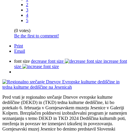
2
3
4
5
(0 votes)
Be the first to comment!
Print
Email
font size
decrease font size
increase font
size
Pred vrati je regionalno srečanje Dnevov evropske kulturne
dediščine (DEKD) in (TKD) tedna kulturne dediščine, ki bo
potekalo 6. februarja v Gornjesavskem muzeju Jesenice v Galeriji
Kolpern. Brezplačen poldnevni izobraževalni program je namenjen
seznanjanju s temo DEKD in TKD 2024 Dediščina kulturnih poti,
mreženja in povezav ter izmenjavi izkušenj in povezovanju.
Gornjesavski muzej Jesenice bo denimo predstavil Slovenski