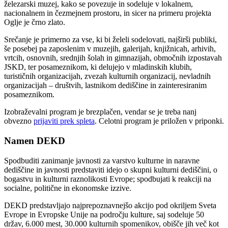
železarski muzej, kako se povezuje in sodeluje v lokalnem,
nacionalnem in čezmejnem prostoru, in sicer na primeru projekta
Oglje je črno zlato.
Srečanje je primerno za vse, ki bi želeli sodelovati, najširši publiki,
še posebej pa zaposlenim v muzejih, galerijah, knjižnicah, arhivih,
vrtcih, osnovnih, srednjih šolah in gimnazijah, območnih izpostavah
JSKD, ter posameznikom, ki delujejo v mladinskih klubih,
turističnih organizacijah, zvezah kulturnih organizacij, nevladnih
organizacijah – društvih, lastnikom dediščine in zainteresiranim
posameznikom.
Izobraževalni program je brezplačen, vendar se je treba nanj
obvezno
prijaviti prek spleta
. Celotni program je priložen v priponki.
Namen DEKD
Spodbuditi zanimanje javnosti za varstvo kulturne in naravne
dediščine in javnosti predstaviti idejo o skupni kulturni dediščini, o
bogastvu in kulturni raznolikosti Evrope; spodbujati k reakciji na
socialne, politične in ekonomske izzive.
DEKD predstavljajo najprepoznavnejšo akcijo pod okriljem Sveta
Evrope in Evropske Unije na področju kulture, saj sodeluje 50
držav, 6.000 mest, 30.000 kulturnih spomenikov, obišče jih več kot