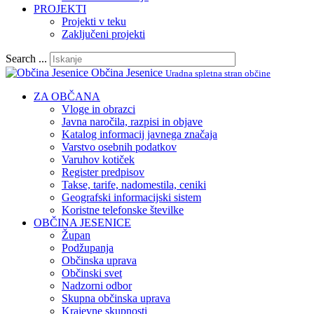
PROJEKTI
Projekti v teku
Zaključeni projekti
Search ...
Občina Jesenice
Uradna spletna stran občine
ZA OBČANA
Vloge in obrazci
Javna naročila, razpisi in objave
Katalog informacij javnega značaja
Varstvo osebnih podatkov
Varuhov kotiček
Register predpisov
Takse, tarife, nadomestila, ceniki
Geografski informacijski sistem
Koristne telefonske številke
OBČINA JESENICE
Župan
Podžupanja
Občinska uprava
Občinski svet
Nadzorni odbor
Skupna občinska uprava
Krajevne skupnosti