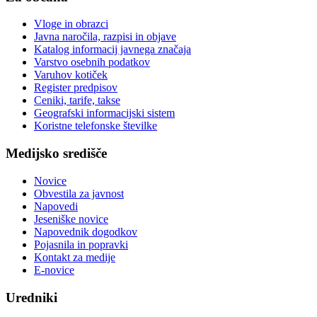
Vloge in obrazci
Javna naročila, razpisi in objave
Katalog informacij javnega značaja
Varstvo osebnih podatkov
Varuhov kotiček
Register predpisov
Ceniki, tarife, takse
Geografski informacijski sistem
Koristne telefonske številke
Medijsko središče
Novice
Obvestila za javnost
Napovedi
Jeseniške novice
Napovednik dogodkov
Pojasnila in popravki
Kontakt za medije
E-novice
Uredniki