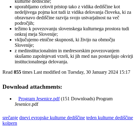
kulturne dediščine;
uporabljamo celovit pristop tako z vidika dediščine kot
nedeljivega pojma kot tudi iz vidika delovanja človeka, ki za
obravnavo dediščine razvija svojo ustvarjalnost na več
področjih;
težimo k povezovanju slovenskega kulturnega prostora tudi
onkraj meja Slovenije;
vključujemo etnične skupnosti, ki živijo na območju
Slovenije;
z medinstitucionalnim in medresorskim povezovanjem
skušamo zapolnjevati vrzeli, ki jih med nas postavljajo okvirji
institucionalnega delovanja.
Read
855
times
Last modified on Tuesday, 30 January 2024 15:17
Download attachments:
Program Jesenice.pdf
(151 Downloads) Program
Jesenice.pdf
srečanje
dnevi evropske kulturne dediščine
teden kulturne dediščine
kolpern