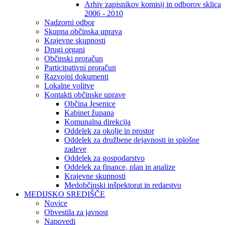
Arhiv zapisnikov komisij in odborov sklica
2006 - 2010
Nadzorni odbor
Skupna občinska uprava
Krajevne skupnosti
Drugi organi
Občinski proračun
Participativni proračun
Razvojni dokumenti
Lokalne volitve
Kontakti občinske uprave
Občina Jesenice
Kabinet župana
Komunalna direkcija
Oddelek za okolje in prostor
Oddelek za družbene dejavnosti in splošne
zadeve
Oddelek za gospodarstvo
Oddelek za finance, plan in analize
Krajevne skupnosti
Medobčinski inšpektorat in redarstvo
MEDIJSKO SREDIŠČE
Novice
Obvestila za javnost
Napovedi