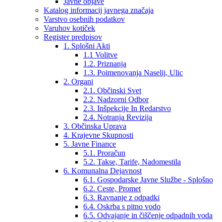
Javne objave
Katalog informacij javnega značaja
Varstvo osebnih podatkov
Varuhov kotiček
Register predpisov
1. Splošni Akti
1.1 Volitve
1.2. Priznanja
1.3. Poimenovanja Naselij, Ulic
2. Organi
2.1. Občinski Svet
2.2. Nadzorni Odbor
2.3. Inšpekcije In Redarstvo
2.4. Notranja Revizija
3. Občinska Uprava
4. Krajevne Skupnosti
5. Javne Finance
5.1. Proračun
5.2. Takse, Tarife, Nadomestila
6. Komunalna Dejavnost
6.1. Gospodarske Javne Službe - Splošno
6.2. Ceste, Promet
6.3. Ravnanje z odpadki
6.4. Oskrba s pitno vodo
6.5. Odvajanje in čiščenje odpadnih voda