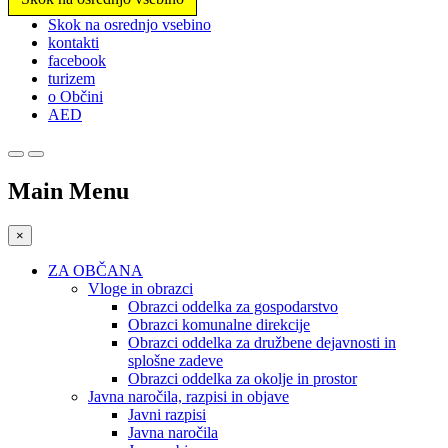
Prosimo,
Skok na osrednjo vsebino
upoštevajte:
kontakti
To
facebook
spletno
turizem
mesto
o Občini
vključuje
AED
sistem
dostopnosti.
Main Menu
×
ZA OBČANA
Vloge in obrazci
Obrazci oddelka za gospodarstvo
Obrazci komunalne direkcije
Obrazci oddelka za družbene dejavnosti in
splošne zadeve
Obrazci oddelka za okolje in prostor
Javna naročila, razpisi in objave
Javni razpisi
Javna naročila