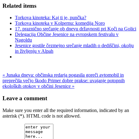
Related items
Torkova kinoteka: Kaj ti je, punčka?
Torkova kinoteka v Kolpernu: komedija Noro
17. praznično srečanje ob dnevu državnosti pri Koči na Golici
Delegacija Občine Jesenice na evropskem festivalu v
Nagoldu
Jesenice gostile čezmejno srečanje mladih o dediščini, okolju
in življenju v Alpah
« Junaka dneva: občinska redarja pogasila goreči avtomobil in
preprečila večjo škodo
Primer dobre prakse: uvajanje potopnih
ekoloških otokov v občini Jesenice »
Leave a comment
Make sure you enter all the required information, indicated by an
asterisk (*). HTML code is not allowed.