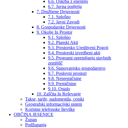
6.6. Oskrba z energijo
6.7. Javna podjetja
7. Družbene Dejavnosti
7.1. Splošno
7.2. Javni Zavodi
8. Gospodarske Dejavnosti
9. Okolje In Prostor
9.1. Splošno
9.2. Planski Akti
9.3. Prostorsko Ureditveni Pogoji
9.4. Prostorski izvedbeni akti
9.5. Programi opremljanja stavbnih
zemljišč
9.6. Stanovanjsko gospodarstvo
9.7. Poslovni prostori
9.8. Nepremičnine
9.9. Premičnine
9.10. Ostalo
10. Zaščita In Reševanje
Takse, tarife, nadomestila, ceniki
Geografski informacijski sistem
Koristne telefonske številke
OBČINA JESENICE
Župan
Podžupanja