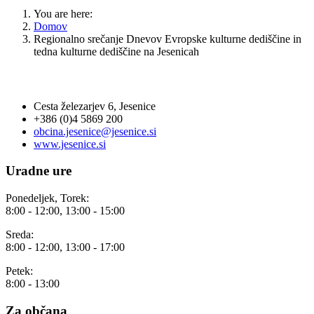
You are here:
Domov
Regionalno srečanje Dnevov Evropske kulturne dediščine in
tedna kulturne dediščine na Jesenicah
OBČINA JESENICE
Cesta železarjev 6, Jesenice
+386 (0)4 5869 200
obcina.jesenice@jesenice.si
www.jesenice.si
Uradne ure
Ponedeljek, Torek:
8:00 - 12:00, 13:00 - 15:00
Sreda:
8:00 - 12:00, 13:00 - 17:00
Petek:
8:00 - 13:00
Za občana