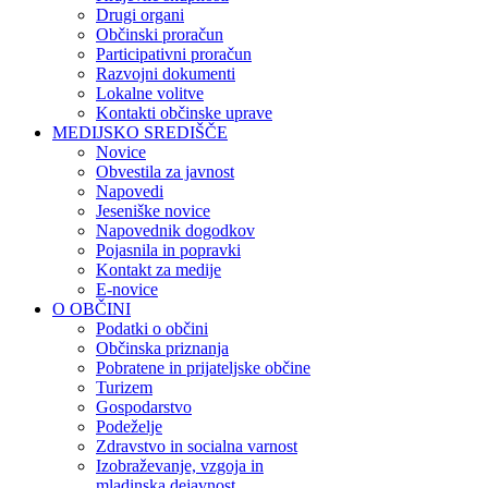
Drugi organi
Občinski proračun
Participativni proračun
Razvojni dokumenti
Lokalne volitve
Kontakti občinske uprave
MEDIJSKO SREDIŠČE
Novice
Obvestila za javnost
Napovedi
Jeseniške novice
Napovednik dogodkov
Pojasnila in popravki
Kontakt za medije
E-novice
O OBČINI
Podatki o občini
Občinska priznanja
Pobratene in prijateljske občine
Turizem
Gospodarstvo
Podeželje
Zdravstvo in socialna varnost
Izobraževanje, vzgoja in
mladinska dejavnost