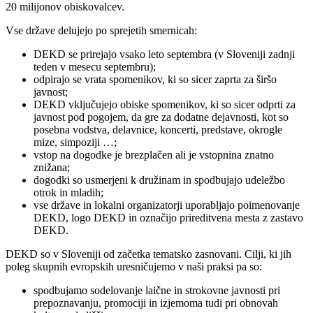
20 milijonov obiskovalcev.
Vse države delujejo po sprejetih smernicah:
DEKD se prirejajo vsako leto septembra (v Sloveniji zadnji
teden v mesecu septembru);
odpirajo se vrata spomenikov, ki so sicer zaprta za širšo
javnost;
DEKD vključujejo obiske spomenikov, ki so sicer odprti za
javnost pod pogojem, da gre za dodatne dejavnosti, kot so
posebna vodstva, delavnice, koncerti, predstave, okrogle
mize, simpoziji …;
vstop na dogodke je brezplačen ali je vstopnina znatno
znižana;
dogodki so usmerjeni k družinam in spodbujajo udeležbo
otrok in mladih;
vse države in lokalni organizatorji uporabljajo poimenovanje
DEKD, logo DEKD in označijo prireditvena mesta z zastavo
DEKD.
DEKD so v Sloveniji od začetka tematsko zasnovani. Cilji, ki jih
poleg skupnih evropskih uresničujemo v naši praksi pa so:
spodbujamo sodelovanje laične in strokovne javnosti pri
prepoznavanju, promociji in izjemoma tudi pri obnovah