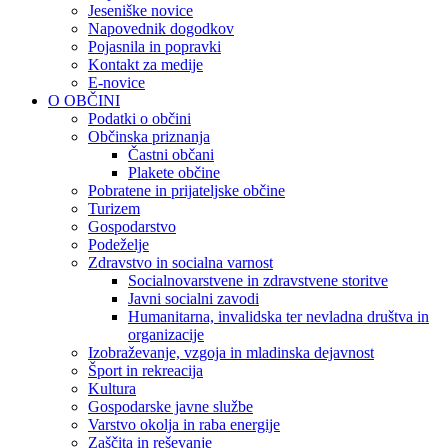
Jeseniške novice
Napovednik dogodkov
Pojasnila in popravki
Kontakt za medije
E-novice
O OBČINI
Podatki o občini
Občinska priznanja
Častni občani
Plakete občine
Pobratene in prijateljske občine
Turizem
Gospodarstvo
Podeželje
Zdravstvo in socialna varnost
Socialnovarstvene in zdravstvene storitve
Javni socialni zavodi
Humanitarna, invalidska ter nevladna društva in
organizacije
Izobraževanje, vzgoja in mladinska dejavnost
Šport in rekreacija
Kultura
Gospodarske javne službe
Varstvo okolja in raba energije
Zaščita in reševanje