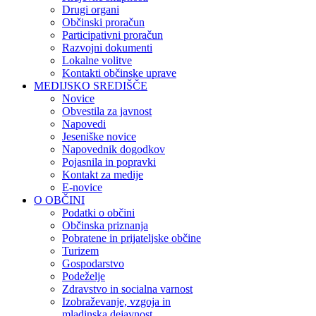
Drugi organi
Občinski proračun
Participativni proračun
Razvojni dokumenti
Lokalne volitve
Kontakti občinske uprave
MEDIJSKO SREDIŠČE
Novice
Obvestila za javnost
Napovedi
Jeseniške novice
Napovednik dogodkov
Pojasnila in popravki
Kontakt za medije
E-novice
O OBČINI
Podatki o občini
Občinska priznanja
Pobratene in prijateljske občine
Turizem
Gospodarstvo
Podeželje
Zdravstvo in socialna varnost
Izobraževanje, vzgoja in
mladinska dejavnost