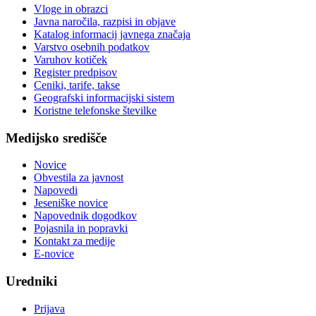
Vloge in obrazci
Javna naročila, razpisi in objave
Katalog informacij javnega značaja
Varstvo osebnih podatkov
Varuhov kotiček
Register predpisov
Ceniki, tarife, takse
Geografski informacijski sistem
Koristne telefonske številke
Medijsko središče
Novice
Obvestila za javnost
Napovedi
Jeseniške novice
Napovednik dogodkov
Pojasnila in popravki
Kontakt za medije
E-novice
Uredniki
Prijava