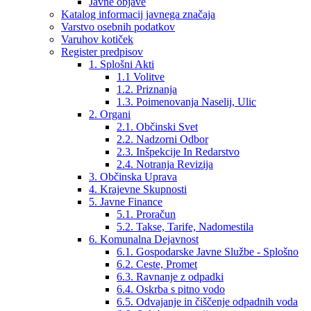
Javne objave
Katalog informacij javnega značaja
Varstvo osebnih podatkov
Varuhov kotiček
Register predpisov
1. Splošni Akti
1.1 Volitve
1.2. Priznanja
1.3. Poimenovanja Naselij, Ulic
2. Organi
2.1. Občinski Svet
2.2. Nadzorni Odbor
2.3. Inšpekcije In Redarstvo
2.4. Notranja Revizija
3. Občinska Uprava
4. Krajevne Skupnosti
5. Javne Finance
5.1. Proračun
5.2. Takse, Tarife, Nadomestila
6. Komunalna Dejavnost
6.1. Gospodarske Javne Službe - Splošno
6.2. Ceste, Promet
6.3. Ravnanje z odpadki
6.4. Oskrba s pitno vodo
6.5. Odvajanje in čiščenje odpadnih voda