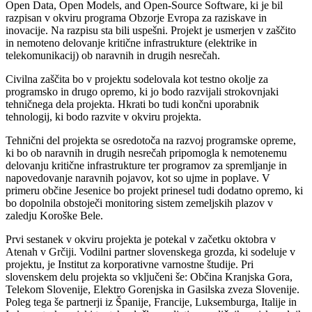
Open Data, Open Models, and Open-Source Software, ki je bil
razpisan v okviru programa Obzorje Evropa za raziskave in
inovacije. Na razpisu sta bili uspešni. Projekt je usmerjen v zaščito
in nemoteno delovanje kritične infrastrukture (elektrike in
telekomunikacij) ob naravnih in drugih nesrečah.
Civilna zaščita bo v projektu sodelovala kot testno okolje za
programsko in drugo opremo, ki jo bodo razvijali strokovnjaki
tehničnega dela projekta. Hkrati bo tudi končni uporabnik
tehnologij, ki bodo razvite v okviru projekta.
Tehnični del projekta se osredotoča na razvoj programske opreme,
ki bo ob naravnih in drugih nesrečah pripomogla k nemotenemu
delovanju kritične infrastrukture ter programov za spremljanje in
napovedovanje naravnih pojavov, kot so ujme in poplave. V
primeru občine Jesenice bo projekt prinesel tudi dodatno opremo, ki
bo dopolnila obstoječi monitoring sistem zemeljskih plazov v
zaledju Koroške Bele.
Prvi sestanek v okviru projekta je potekal v začetku oktobra v
Atenah v Grčiji. Vodilni partner slovenskega grozda, ki sodeluje v
projektu, je Institut za korporativne varnostne študije. Pri
slovenskem delu projekta so vključeni še: Občina Kranjska Gora,
Telekom Slovenije, Elektro Gorenjska in Gasilska zveza Slovenije.
Poleg tega še partnerji iz Španije, Francije, Luksemburga, Italije in