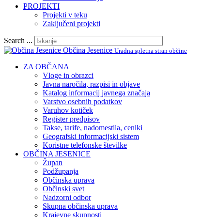
PROJEKTI
Projekti v teku
Zaključeni projekti
Search ...
Občina Jesenice
Uradna spletna stran občine
ZA OBČANA
Vloge in obrazci
Javna naročila, razpisi in objave
Katalog informacij javnega značaja
Varstvo osebnih podatkov
Varuhov kotiček
Register predpisov
Takse, tarife, nadomestila, ceniki
Geografski informacijski sistem
Koristne telefonske številke
OBČINA JESENICE
Župan
Podžupanja
Občinska uprava
Občinski svet
Nadzorni odbor
Skupna občinska uprava
Krajevne skupnosti