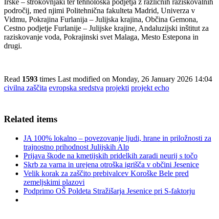
Irske – strokovnjaki ter tehnološka podjetja z različnih raziskovalnih
področij, med njimi Politehnična fakulteta Madrid, Univerza v
Vidmu, Pokrajina Furlanija – Julijska krajina, Občina Gemona,
Cestno podjetje Furlanije – Julijske krajine, Andaluzijski inštitut za
raziskovanje voda, Pokrajinski svet Malaga, Mesto Estepona in
drugi.
Read
1593
times
Last modified on Monday, 26 January 2026 14:04
civilna zaščita
evropska sredstva
projekti
projekt echo
Related items
JA 100% lokalno – povezovanje ljudi, hrane in priložnosti za
trajnostno prihodnost Julijskih Alp
Prijava škode na kmetijskih pridelkih zaradi neurij s točo
Skrb za varna in urejena otroška igrišča v občini Jesenice
Velik korak za zaščito prebivalcev Koroške Bele pred
zemeljskimi plazovi
Podprimo OŠ Poldeta Stražišarja Jesenice pri S-faktorju