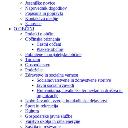
Jeseniške novice
Napovednik dogodkov
Pojasnila in popravki
Kontakt za medije
E-novice
O OBČINI
Podatki o občini
Občinska priznanja
Častni občani
Plakete občine
Pobratene in prijateljske občine
Turizem
Gospodarstvo
Podeželje
Zdravstvo in socialna varnost
Socialnovarstvene in zdravstvene storitve
Javni socialni zavodi
Humanitarna, invalidska ter nevladna društva in
organizacije
Izobraževanje, vzgoja in mladinska dejavnost
Šport in rekreacija
Kultura
Gospodarske javne službe
Varstvo okolja in raba energije
Zaščita in reševanje