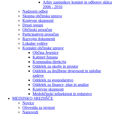
Arhiv zapisnikov komisij in odborov sklica
2006 - 2010
Nadzorni odbor
Skupna občinska uprava
Krajevne skupnosti
Drugi organi
Občinski proračun
Participativni proračun
Razvojni dokumenti
Lokalne volitve
Kontakti občinske uprave
Občina Jesenice
Kabinet župana
Komunalna direkcija
Oddelek za okolje in prostor
Oddelek za družbene dejavnosti in splošne
zadeve
Oddelek za gospodarstvo
Oddelek za finance, plan in analize
Krajevne skupnosti
Medobčinski inšpektorat in redarstvo
MEDIJSKO SREDIŠČE
Novice
Obvestila za javnost
Napovedi