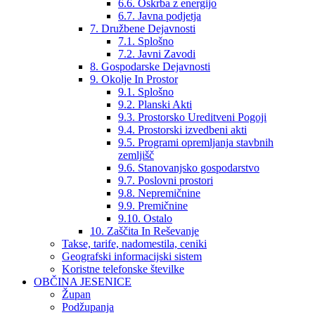
6.6. Oskrba z energijo
6.7. Javna podjetja
7. Družbene Dejavnosti
7.1. Splošno
7.2. Javni Zavodi
8. Gospodarske Dejavnosti
9. Okolje In Prostor
9.1. Splošno
9.2. Planski Akti
9.3. Prostorsko Ureditveni Pogoji
9.4. Prostorski izvedbeni akti
9.5. Programi opremljanja stavbnih
zemljišč
9.6. Stanovanjsko gospodarstvo
9.7. Poslovni prostori
9.8. Nepremičnine
9.9. Premičnine
9.10. Ostalo
10. Zaščita In Reševanje
Takse, tarife, nadomestila, ceniki
Geografski informacijski sistem
Koristne telefonske številke
OBČINA JESENICE
Župan
Podžupanja