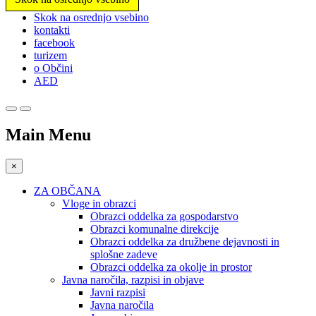
Prosimo,
Skok na osrednjo vsebino
upoštevajte:
kontakti
To
facebook
spletno
turizem
mesto
o Občini
vključuje
AED
sistem
dostopnosti.
Main Menu
×
ZA OBČANA
Vloge in obrazci
Obrazci oddelka za gospodarstvo
Obrazci komunalne direkcije
Obrazci oddelka za družbene dejavnosti in
splošne zadeve
Obrazci oddelka za okolje in prostor
Javna naročila, razpisi in objave
Javni razpisi
Javna naročila