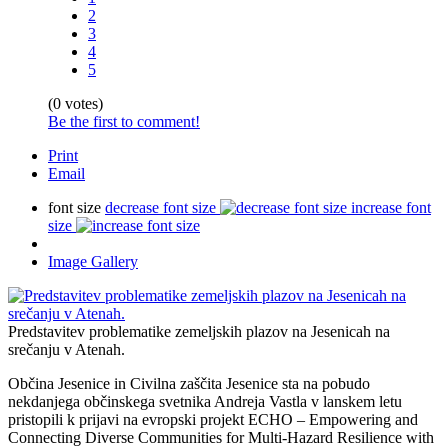
2
3
4
5
(0 votes)
Be the first to comment!
Print
Email
font size
decrease font size
increase font
size
Image Gallery
Predstavitev problematike zemeljskih plazov na Jesenicah na
srečanju v Atenah.
Občina Jesenice in Civilna zaščita Jesenice sta na pobudo
nekdanjega občinskega svetnika Andreja Vastla v lanskem letu
pristopili k prijavi na evropski projekt ECHO – Empowering and
Connecting Diverse Communities for Multi-Hazard Resilience with