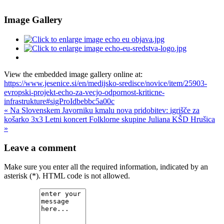
Image Gallery
View the embedded image gallery online at:
https://www.jesenice.si/en/medijsko-sredisce/novice/item/25903-
evropski-projekt-echo-za-vecjo-odpornost-kriticne-
infrastrukture#sigProIdbebbc5a00c
« Na Slovenskem Javorniku kmalu nova pridobitev: igrišče za
košarko 3x3
Letni koncert Folklorne skupine Juliana KŠD Hrušica
»
Leave a comment
Make sure you enter all the required information, indicated by an
asterisk (*). HTML code is not allowed.