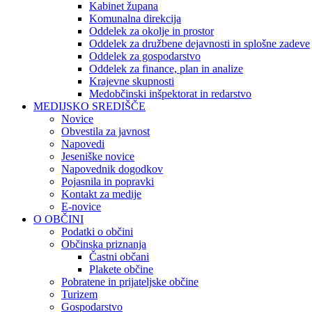
Kabinet župana
Komunalna direkcija
Oddelek za okolje in prostor
Oddelek za družbene dejavnosti in splošne zadeve
Oddelek za gospodarstvo
Oddelek za finance, plan in analize
Krajevne skupnosti
Medobčinski inšpektorat in redarstvo
MEDIJSKO SREDIŠČE
Novice
Obvestila za javnost
Napovedi
Jeseniške novice
Napovednik dogodkov
Pojasnila in popravki
Kontakt za medije
E-novice
O OBČINI
Podatki o občini
Občinska priznanja
Častni občani
Plakete občine
Pobratene in prijateljske občine
Turizem
Gospodarstvo