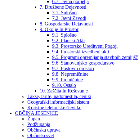
6.7. Javna podjetja
7. Družbene Dejavnosti
7.1. Splošno
7.2. Javni Zavodi
8. Gospodarske Dejavnosti
9. Okolje In Prostor
9.1. Splošno
9.2. Planski Akti
9.3. Prostorsko Ureditveni Pogoji
9.4. Prostorski izvedbeni akti
9.5. Programi opremljanja stavbnih zemljišč
9.6. Stanovanjsko gospodarstvo
9.7. Poslovni prostori
9.8. Nepremičnine
9.9. Premičnine
9.10. Ostalo
10. Zaščita In Reševanje
Takse, tarife, nadomestila, ceniki
Geografski informacijski sistem
Koristne telefonske številke
OBČINA JESENICE
Župan
Podžupanja
Občinska uprava
Občinski svet