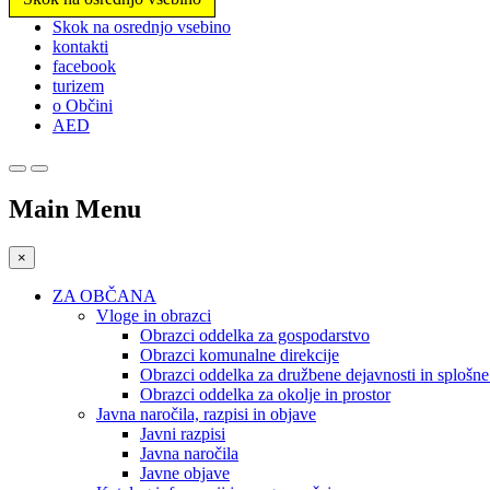
Prosimo,
Skok na osrednjo vsebino
upoštevajte:
kontakti
To
facebook
spletno
turizem
mesto
o Občini
vključuje
AED
sistem
dostopnosti.
Pritisnite
Control-
Main Menu
F11,
da
prilagodite
×
spletno
mesto
ZA OBČANA
slabovidnim,
Vloge in obrazci
ki
Obrazci oddelka za gospodarstvo
uporabljajo
Obrazci komunalne direkcije
bralnik
Obrazci oddelka za družbene dejavnosti in splošn
zaslona;
Obrazci oddelka za okolje in prostor
Pritisnite
Javna naročila, razpisi in objave
Control-
Javni razpisi
F10,
Javna naročila
da
Javne objave
odprete