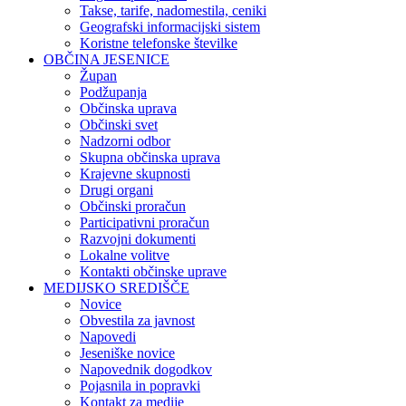
Takse, tarife, nadomestila, ceniki
Geografski informacijski sistem
Koristne telefonske številke
OBČINA JESENICE
Župan
Podžupanja
Občinska uprava
Občinski svet
Nadzorni odbor
Skupna občinska uprava
Krajevne skupnosti
Drugi organi
Občinski proračun
Participativni proračun
Razvojni dokumenti
Lokalne volitve
Kontakti občinske uprave
MEDIJSKO SREDIŠČE
Novice
Obvestila za javnost
Napovedi
Jeseniške novice
Napovednik dogodkov
Pojasnila in popravki
Kontakt za medije