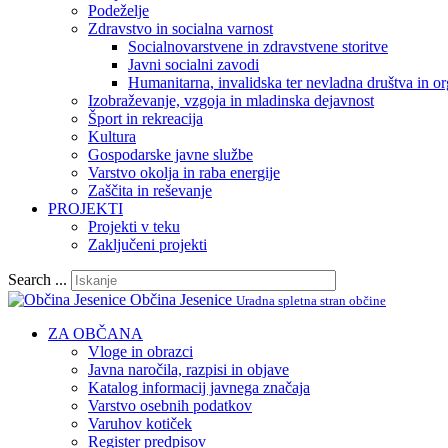
Podeželje
Zdravstvo in socialna varnost
Socialnovarstvene in zdravstvene storitve
Javni socialni zavodi
Humanitarna, invalidska ter nevladna društva in or
Izobraževanje, vzgoja in mladinska dejavnost
Šport in rekreacija
Kultura
Gospodarske javne službe
Varstvo okolja in raba energije
Zaščita in reševanje
PROJEKTI
Projekti v teku
Zaključeni projekti
Search ...
Občina Jesenice
Uradna spletna stran občine
ZA OBČANA
Vloge in obrazci
Javna naročila, razpisi in objave
Katalog informacij javnega značaja
Varstvo osebnih podatkov
Varuhov kotiček
Register predpisov