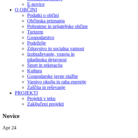
E-novice
O OBČINI
Podatki o občini
Občinska priznanja
Pobratene in prijateljske občine
Turizem
Gospodarstvo
Podeželje
Zdravstvo in socialna varnost
Izobraževanje, vzgoja in
mladinska dejavnost
Šport in rekreacija
Kultura
Gospodarske javne službe
Varstvo okolja in raba energije
Zaščita in reševanje
PROJEKTI
Projekti v teku
Zaključeni projekti
Novice
Apr
24