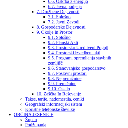
6.6. Oskrba z energijo
6.7. Javna podjetja
7. Družbene Dejavnosti
7.1. Splošno
7.2. Javni Zavodi
8. Gospodarske Dejavnosti
9. Okolje In Prostor
9.1. Splošno
9.2. Planski Akti
9.3. Prostorsko Ureditveni Pogoji
9.4. Prostorski izvedbeni akti
9.5. Programi opremljanja stavbnih
zemljišč
9.6. Stanovanjsko gospodarstvo
9.7. Poslovni prostori
9.8. Nepremičnine
9.9. Premičnine
9.10. Ostalo
10. Zaščita In Reševanje
Takse, tarife, nadomestila, ceniki
Geografski informacijski sistem
Koristne telefonske številke
OBČINA JESENICE
Župan
Podžupanja