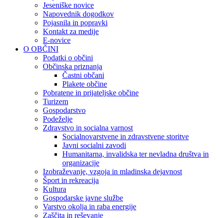
Jeseniške novice
Napovednik dogodkov
Pojasnila in popravki
Kontakt za medije
E-novice
O OBČINI
Podatki o občini
Občinska priznanja
Častni občani
Plakete občine
Pobratene in prijateljske občine
Turizem
Gospodarstvo
Podeželje
Zdravstvo in socialna varnost
Socialnovarstvene in zdravstvene storitve
Javni socialni zavodi
Humanitarna, invalidska ter nevladna društva in
organizacije
Izobraževanje, vzgoja in mladinska dejavnost
Šport in rekreacija
Kultura
Gospodarske javne službe
Varstvo okolja in raba energije
Zaščita in reševanje