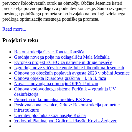
prevozov šoloobveznih otrok na območju Občine Jesenice kateri
predstavlja pravno podlago za podelitev koncesije. Samo izvajanje
mestnega potniškega prometa se bo izvajalo na podlagi izdelanega
predloga optimizacije mestnega potniškega prometa.
Read more...
Projekti v teku
Rekonstrukcija Ceste Toneta Tomšiča
Gradnja novega polja na odlagališču Mala Mežakla
Evropski projekt ECHO za naravne in druge nesreče
Izgradnja nove vrtčevske enote Julke Pibernik na Jesenicah
Obnova po obsežnih poplavah avgusta 2023 v občini Jesenice
Obnova objekta Ruardova graščina – I. in II. faza
Nova stanovanja na območju OPPN Partizan
Obnova vodovodnega sistema Peričnik – vgradnja UV
dezinfektorja
Prometna in komunalna ureditev KS Sava
Poslovna cona jesenice, širitev: Rekonstrukcija prometne
infrastrukture
Ureditev pločnika skozi naselje Kočna
Vodovod Planina pod Golico – Plavški Rovt - Žerjavec