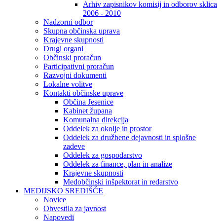
Arhiv zapisnikov komisij in odborov sklica
2006 - 2010
Nadzorni odbor
Skupna občinska uprava
Krajevne skupnosti
Drugi organi
Občinski proračun
Participativni proračun
Razvojni dokumenti
Lokalne volitve
Kontakti občinske uprave
Občina Jesenice
Kabinet župana
Komunalna direkcija
Oddelek za okolje in prostor
Oddelek za družbene dejavnosti in splošne
zadeve
Oddelek za gospodarstvo
Oddelek za finance, plan in analize
Krajevne skupnosti
Medobčinski inšpektorat in redarstvo
MEDIJSKO SREDIŠČE
Novice
Obvestila za javnost
Napovedi