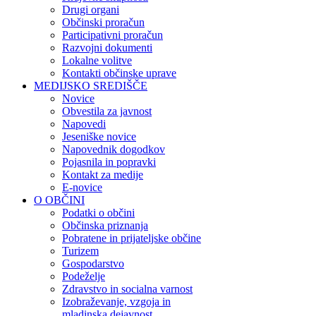
Drugi organi
Občinski proračun
Participativni proračun
Razvojni dokumenti
Lokalne volitve
Kontakti občinske uprave
MEDIJSKO SREDIŠČE
Novice
Obvestila za javnost
Napovedi
Jeseniške novice
Napovednik dogodkov
Pojasnila in popravki
Kontakt za medije
E-novice
O OBČINI
Podatki o občini
Občinska priznanja
Pobratene in prijateljske občine
Turizem
Gospodarstvo
Podeželje
Zdravstvo in socialna varnost
Izobraževanje, vzgoja in
mladinska dejavnost