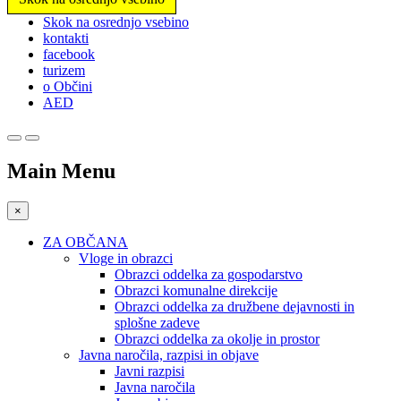
Prosimo,
Skok na osrednjo vsebino
upoštevajte:
kontakti
To
facebook
spletno
turizem
mesto
o Občini
vključuje
AED
sistem
dostopnosti.
Main Menu
×
ZA OBČANA
Vloge in obrazci
Obrazci oddelka za gospodarstvo
Obrazci komunalne direkcije
Obrazci oddelka za družbene dejavnosti in
splošne zadeve
Obrazci oddelka za okolje in prostor
Javna naročila, razpisi in objave
Javni razpisi
Javna naročila