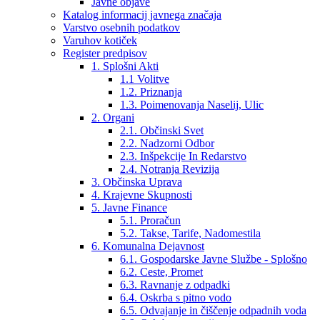
Javne objave
Katalog informacij javnega značaja
Varstvo osebnih podatkov
Varuhov kotiček
Register predpisov
1. Splošni Akti
1.1 Volitve
1.2. Priznanja
1.3. Poimenovanja Naselij, Ulic
2. Organi
2.1. Občinski Svet
2.2. Nadzorni Odbor
2.3. Inšpekcije In Redarstvo
2.4. Notranja Revizija
3. Občinska Uprava
4. Krajevne Skupnosti
5. Javne Finance
5.1. Proračun
5.2. Takse, Tarife, Nadomestila
6. Komunalna Dejavnost
6.1. Gospodarske Javne Službe - Splošno
6.2. Ceste, Promet
6.3. Ravnanje z odpadki
6.4. Oskrba s pitno vodo
6.5. Odvajanje in čiščenje odpadnih voda