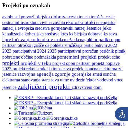
Projekti po oznakah
blejska dobrava
ceste
avtobusni prevozi
cesta toneta tomšiča
cestna infrastruktura
ekološki otoki
energetska
civilna zaščita
sanacija
gornjesavski muzej Jesenice
jeko
evropska sredstva
kanalizacija
ks blejska dobrava
ks sava
kohezijska sredstva
kres
lipce
ločevanje odpadkov
odpadki
mala mežakla
nagold
oppn
participativni 2022
partizan
otroško igrišče
oš poldeta stražišarja
2023
participativni 2024 2025
participativni proračun
peričnik
pitnik
pomembni projekti
podmežakla
pobratene občine
projekt echo
projekti
projekti v teku
projekt oppn partizan
projekt poplave
2023
projekt rekonstrukcija tomsiceva
projekt soncna elektrarna zd
razvojna agencija zgornje gorenjske
smeti
jesenice
sončna
stara sava
vodovod
vrtec
elektrarna
stanovanja
ujme
uv dezinfektor
zaključeni projekti
jesenice
zdravstveni dom