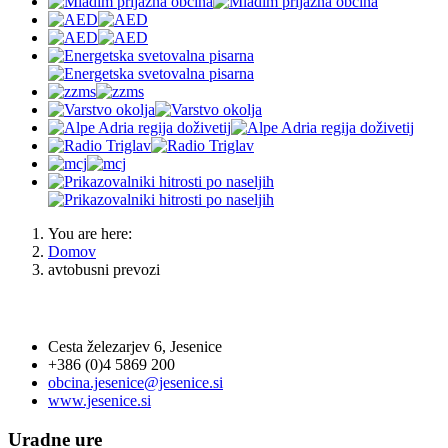
You are here:
Domov
avtobusni prevozi
OBČINA JESENICE
Cesta železarjev 6, Jesenice
+386 (0)4 5869 200
obcina.jesenice@jesenice.si
www.jesenice.si
Uradne ure