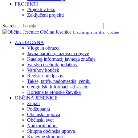
PROJEKTI
Projekti v teku
Zaključeni projekti
Search ...
Občina Jesenice
Uradna spletna stran občine
ZA OBČANA
Vloge in obrazci
Javna naročila, razpisi in objave
Katalog informacij javnega značaja
Varstvo osebnih podatkov
Varuhov kotiček
Register predpisov
Takse, tarife, nadomestila, ceniki
Geografski informacijski sistem
Koristne telefonske številke
OBČINA JESENICE
Župan
Podžupanja
Občinska uprava
Občinski svet
Nadzorni odbor
Skupna občinska uprava
Krajevne skupnosti