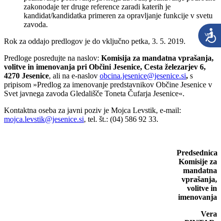
zakonodaje ter druge reference zaradi katerih je
kandidat/kandidatka primeren za opravljanje funkcije v svetu
zavoda.
Rok za oddajo predlogov je do vključno petka, 3. 5. 2019.
Predloge posredujte na naslov:
Komisija za mandatna vprašanja,
volitve in imenovanja pri Občini Jesenice, Cesta železarjev 6,
4270 Jesenice
, ali na e-naslov
obcina.jesenice@jesenice.si
,
s
pripisom »Predlog za imenovanje predstavnikov Občine Jesenice v
Svet javnega zavoda Gledališče Toneta Čufarja Jesenice«.
Kontaktna oseba za javni poziv je Mojca Levstik, e-mail:
mojca.levstik@jesenice.si
, tel. št.: (04) 586 92 33.
Predsednica
Komisije za
mandatna
vprašanja,
volitve in
imenovanja
Vera