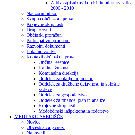
Arhiv zapisnikov komisij in odborov sklica
2006 - 2010
Nadzorni odbor
Skupna občinska uprava
Krajevne skupnosti
Drugi organi
Občinski proračun
Participativni proračun
Razvojni dokumenti
Lokalne volitve
Kontakti občinske uprave
Občina Jesenice
Kabinet župana
Komunalna direkcija
Oddelek za okolje in prostor
Oddelek za družbene dejavnosti in splošne
zadeve
Oddelek za gospodarstvo
Oddelek za finance, plan in analize
Krajevne skupnosti
Medobčinski inšpektorat in redarstvo
MEDIJSKO SREDIŠČE
Novice
Obvestila za javnost
Napovedi