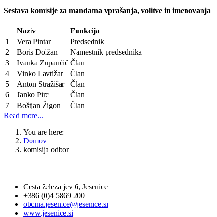
Sestava komisije za mandatna vprašanja, volitve in imenovanja
Naziv
Funkcija
1
Vera Pintar
Predsednik
2
Boris Dolžan
Namestnik predsednika
3
Ivanka Zupančič
Član
4
Vinko Lavtižar
Član
5
Anton Stražišar
Član
6
Janko Pirc
Član
7
Boštjan Žigon
Član
Read more...
You are here:
Domov
komisija odbor
OBČINA JESENICE
Cesta železarjev 6, Jesenice
+386 (0)4 5869 200
obcina.jesenice@jesenice.si
www.jesenice.si