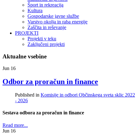
Šport in rekreacija
Kultura
Gospodarske javne službe
Varstvo okolja in raba energije
Zaščita in reševanje
PROJEKTI
Projekti v teku
Zaključeni projekti
Aktualne vsebine
Jun
16
Odbor za proračun in finance
Published in
Komisije in odbori Občinskega sveta sklic 2022
- 2026
Sestava odbora za proračun in finance
Read more...
Jun
16