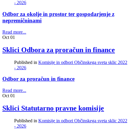
- 2026
Odbor za okolje in prostor ter gospodarjenje z
nepremičninami
Read more...
Oct
01
Sklici Odbora za proračun in finance
Published in
Komisije in odbori Občinskega sveta sklic 2022
- 2026
Odbor za proračun in finance
Read more...
Oct
01
Sklici Statutarno pravne komisije
Published in
Komisije in odbori Občinskega sveta sklic 2022
- 2026