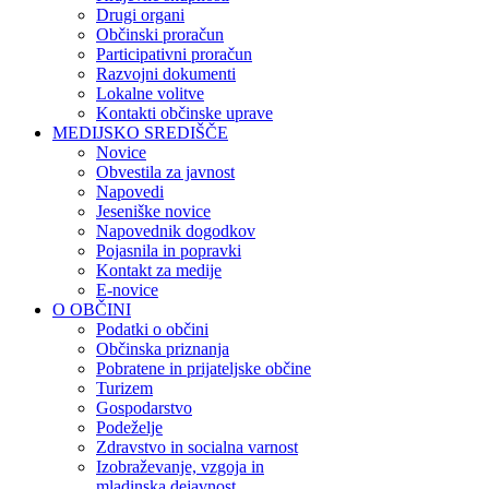
Drugi organi
Občinski proračun
Participativni proračun
Razvojni dokumenti
Lokalne volitve
Kontakti občinske uprave
MEDIJSKO SREDIŠČE
Novice
Obvestila za javnost
Napovedi
Jeseniške novice
Napovednik dogodkov
Pojasnila in popravki
Kontakt za medije
E-novice
O OBČINI
Podatki o občini
Občinska priznanja
Pobratene in prijateljske občine
Turizem
Gospodarstvo
Podeželje
Zdravstvo in socialna varnost
Izobraževanje, vzgoja in
mladinska dejavnost