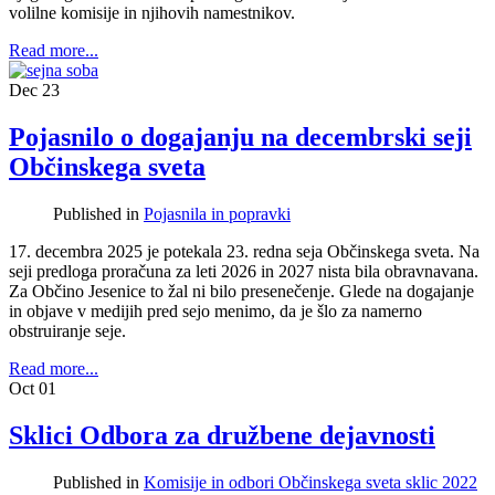
volilne komisije in njihovih namestnikov.
Read more...
Dec
23
Pojasnilo o dogajanju na decembrski seji
Občinskega sveta
Published in
Pojasnila in popravki
17. decembra 2025 je potekala 23. redna seja Občinskega sveta. Na
seji predloga proračuna za leti 2026 in 2027 nista bila obravnavana.
Za Občino Jesenice to žal ni bilo presenečenje. Glede na dogajanje
in objave v medijih pred sejo menimo, da je šlo za namerno
obstruiranje seje.
Read more...
Oct
01
Sklici Odbora za družbene dejavnosti
Published in
Komisije in odbori Občinskega sveta sklic 2022