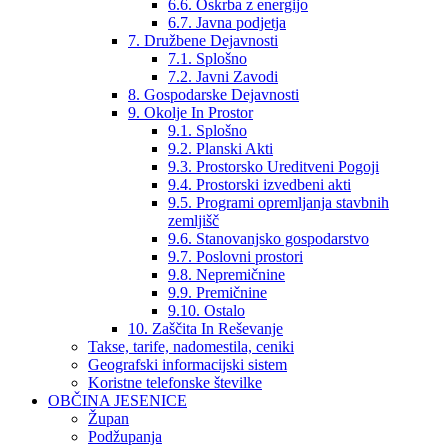
6.6. Oskrba z energijo
6.7. Javna podjetja
7. Družbene Dejavnosti
7.1. Splošno
7.2. Javni Zavodi
8. Gospodarske Dejavnosti
9. Okolje In Prostor
9.1. Splošno
9.2. Planski Akti
9.3. Prostorsko Ureditveni Pogoji
9.4. Prostorski izvedbeni akti
9.5. Programi opremljanja stavbnih
zemljišč
9.6. Stanovanjsko gospodarstvo
9.7. Poslovni prostori
9.8. Nepremičnine
9.9. Premičnine
9.10. Ostalo
10. Zaščita In Reševanje
Takse, tarife, nadomestila, ceniki
Geografski informacijski sistem
Koristne telefonske številke
OBČINA JESENICE
Župan
Podžupanja