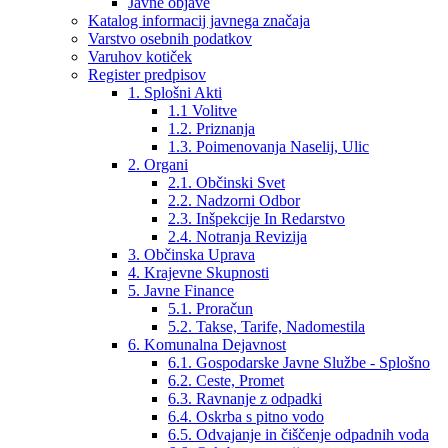
Javne objave
Katalog informacij javnega značaja
Varstvo osebnih podatkov
Varuhov kotiček
Register predpisov
1. Splošni Akti
1.1 Volitve
1.2. Priznanja
1.3. Poimenovanja Naselij, Ulic
2. Organi
2.1. Občinski Svet
2.2. Nadzorni Odbor
2.3. Inšpekcije In Redarstvo
2.4. Notranja Revizija
3. Občinska Uprava
4. Krajevne Skupnosti
5. Javne Finance
5.1. Proračun
5.2. Takse, Tarife, Nadomestila
6. Komunalna Dejavnost
6.1. Gospodarske Javne Službe - Splošno
6.2. Ceste, Promet
6.3. Ravnanje z odpadki
6.4. Oskrba s pitno vodo
6.5. Odvajanje in čiščenje odpadnih voda