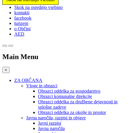
Prosimo,
Skok na osrednjo vsebino
upoštevajte:
kontakti
To
facebook
spletno
turizem
mesto
o Občini
vključuje
AED
sistem
dostopnosti.
Main Menu
×
ZA OBČANA
Vloge in obrazci
Obrazci oddelka za gospodarstvo
Obrazci komunalne direkcije
Obrazci oddelka za družbene dejavnosti in
splošne zadeve
Obrazci oddelka za okolje in prostor
Javna naročila, razpisi in objave
Javni razpisi
Javna naročila