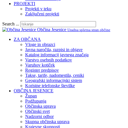
PROJEKTI
Projekti v teku
Zaključeni projekti
Search ...
Občina Jesenice
Uradna spletna stran občine
ZA OBČANA
Vloge in obrazci
Javna naročila, razpisi in objave
Katalog informacij javnega značaja
Varstvo osebnih podatkov
Varuhov kotiček
Register predpisov
Takse, tarife, nadomestila, ceniki
Geografski informacijski sistem
Koristne telefonske številke
OBČINA JESENICE
Župan
Podžupanja
Občinska uprava
Občinski svet
Nadzorni odbor
Skupna občinska uprava
Krajevne skupnosti