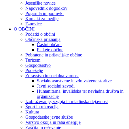
Jeseniške novice
Napovednik dogodkov
Pojasnila in popravki
Kontakt za medije
E-novice
O OBČINI
Podatki o občini
Občinska priznanja
Častni občani
Plakete občine
Pobratene in prijateljske občine
Turizem
Gospodarstvo
Podeželje
Zdravstvo in socialna varnost
Socialnovarstvene in zdravstvene storitve
Javni socialni zavodi
Humanitarna, invalidska ter nevladna društva in
organizacije
Izobraževanje, vzgoja in mladinska dejavnost
Šport in rekreacija
Kultura
Gospodarske javne službe
Varstvo okolja in raba energije
Zaščita in reševanje