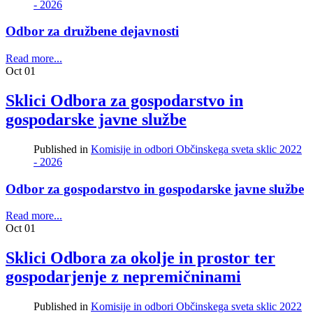
- 2026
Odbor za družbene dejavnosti
Read more...
Oct
01
Sklici Odbora za gospodarstvo in
gospodarske javne službe
Published in
Komisije in odbori Občinskega sveta sklic 2022
- 2026
Odbor za gospodarstvo in gospodarske javne službe
Read more...
Oct
01
Sklici Odbora za okolje in prostor ter
gospodarjenje z nepremičninami
Published in
Komisije in odbori Občinskega sveta sklic 2022