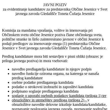
JAVNI POZIV
za evidentiranje kandidatov za predstavnika Občine Jesenice v Svet
javnega zavoda Gledališče Toneta Čufarja Jesenice
Komisija za mandatna vprašanja, volitve in imenovanja pri
Občinskem svetu občine Jesenice poziva člane občinskega sveta,
politične stranke in širšo zainteresirano javnost v občini Jesenice k
podaji predlogov za imenovanje enega (1) predstavnika Občine
Jesenice v Svet javnega zavoda Gledališče Toneta Čufarja Jesenice.
Predlog kandidature mora biti sestavljen v pisni obliki (obrazec je
priloga javnega poziva) in mora vsebovati:
navedbo predlagatelja kandidature in njegov podpis
navedbo funkcije oziroma organa, na katerega se nanaša
predlog kandidature
osebne podatke predlaganega kandidata
podatke o strokovni izobrazbi in zaposlitvi kandidata
podpisano soglasje predlaganega kandidata
soglasje o uporabi osebnih podatkov kandidata (priloga 1) ter
obrazložitev in utemeljitev predloga (priloga 2) -
v
obrazložitve navedite delovne izkušnje kandidata/kandidatke,
poznavanje poslovanja javnega zavoda, poznavanje področne