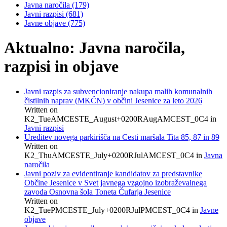
Javna naročila
(179)
Javni razpisi
(681)
Javne objave
(775)
Aktualno: Javna naročila,
razpisi in objave
Javni razpis za subvencioniranje nakupa malih komunalnih
čistilnih naprav (MKČN) v občini Jesenice za leto 2026
Written on
K2_TueAMCESTE_August+0200RAugAMCEST_0C4
in
Javni razpisi
Ureditev novega parkirišča na Cesti maršala Tita 85, 87 in 89
Written on
K2_ThuAMCESTE_July+0200RJulAMCEST_0C4
in
Javna
naročila
Javni poziv za evidentiranje kandidatov za predstavnike
Občine Jesenice v Svet javnega vzgojno izobraževalnega
zavoda Osnovna šola Toneta Čufarja Jesenice
Written on
K2_TuePMCESTE_July+0200RJulPMCEST_0C4
in
Javne
objave