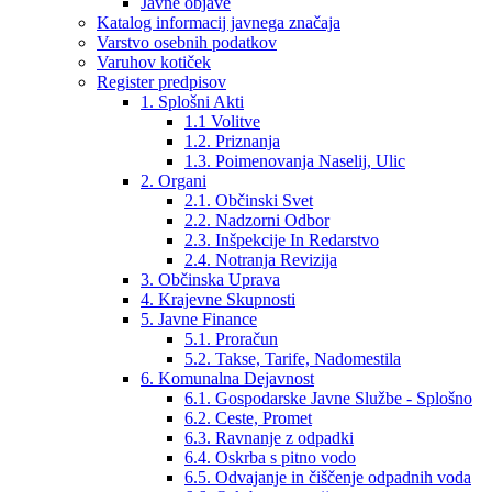
Javne objave
Katalog informacij javnega značaja
Varstvo osebnih podatkov
Varuhov kotiček
Register predpisov
1. Splošni Akti
1.1 Volitve
1.2. Priznanja
1.3. Poimenovanja Naselij, Ulic
2. Organi
2.1. Občinski Svet
2.2. Nadzorni Odbor
2.3. Inšpekcije In Redarstvo
2.4. Notranja Revizija
3. Občinska Uprava
4. Krajevne Skupnosti
5. Javne Finance
5.1. Proračun
5.2. Takse, Tarife, Nadomestila
6. Komunalna Dejavnost
6.1. Gospodarske Javne Službe - Splošno
6.2. Ceste, Promet
6.3. Ravnanje z odpadki
6.4. Oskrba s pitno vodo
6.5. Odvajanje in čiščenje odpadnih voda