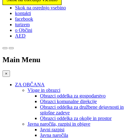
Prosimo,
Skok na osrednjo vsebino
upoštevajte:
kontakti
To
facebook
spletno
turizem
mesto
o Občini
vključuje
AED
sistem
dostopnosti.
Main Menu
×
ZA OBČANA
Vloge in obrazci
Obrazci oddelka za gospodarstvo
Obrazci komunalne direkcije
Obrazci oddelka za družbene dejavnosti in
splošne zadeve
Obrazci oddelka za okolje in prostor
Javna naročila, razpisi in objave
Javni razpisi
Javna naročila