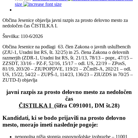
size
Občina Jesenice objavlja javni razpis za prosto delovno mesto za
nedoločen čas ČISTILKA I.
Številka: 110-6/2026
Občina Jesenice na podlagi 63. člen Zakona o javnih uslužbencih
(ZJU-1, Uradni list RS, št. 32/25) in 25. člena Zakona o delovnih
razmerjih (ZDR-1, Uradni list RS, št. 21/13, 78/13 – popr., 47/15 –
ZZSDT, 33/16 – PZ-F, 52/16, 15/17 – odl. US, 22/19 – ZPosS,
81/19, 203/20 – ZIUPOPDVE, 119/21 – ZČmIS-A, 202/21 – odl.
US, 15/22, 54/22 – ZUPŠ-1, 114/23, 136/23 – ZIUZDS in 70/25 –
ZUTD-I) objavlja
javni razpis za prosto delovno mesto za nedoločen
čas
ČISTILKA I
(šifra C091001, DM št.28)
Kandidati, ki se bodo prijavili na prosto delovno
mesto, morajo imeti naslednje pogoje:
nepopolna nižja stopnja osnovnošolske izobrazbe – 11001