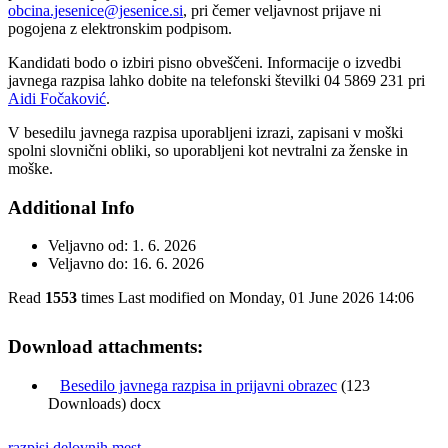
obcina.jesenice@jesenice.si
, pri čemer veljavnost prijave ni
pogojena z elektronskim podpisom.
Kandidati bodo o izbiri pisno obveščeni. Informacije o izvedbi
javnega razpisa lahko dobite na telefonski številki 04 5869 231 pri
Aidi Fočaković
.
V besedilu javnega razpisa uporabljeni izrazi, zapisani v moški
spolni slovnični obliki, so uporabljeni kot nevtralni za ženske in
moške.
Additional Info
Veljavno od:
1. 6. 2026
Veljavno do:
16. 6. 2026
Read
1553
times
Last modified on Monday, 01 June 2026 14:06
Download attachments:
Besedilo javnega razpisa in prijavni obrazec
(123
Downloads) docx
razpisi delovnih mest