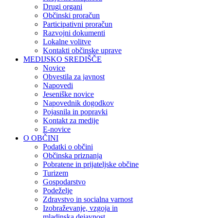
Drugi organi
Občinski proračun
Participativni proračun
Razvojni dokumenti
Lokalne volitve
Kontakti občinske uprave
MEDIJSKO SREDIŠČE
Novice
Obvestila za javnost
Napovedi
Jeseniške novice
Napovednik dogodkov
Pojasnila in popravki
Kontakt za medije
E-novice
O OBČINI
Podatki o občini
Občinska priznanja
Pobratene in prijateljske občine
Turizem
Gospodarstvo
Podeželje
Zdravstvo in socialna varnost
Izobraževanje, vzgoja in
mladinska dejavnost