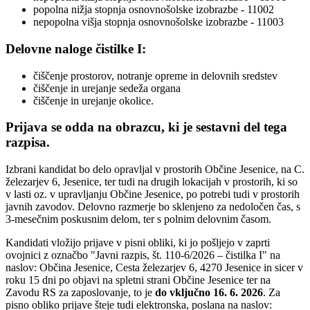
popolna nižja stopnja osnovnošolske izobrazbe - 11002
nepopolna višja stopnja osnovnošolske izobrazbe - 11003
Delovne naloge čistilke I:
čiščenje prostorov, notranje opreme in delovnih sredstev
čiščenje in urejanje sedeža organa
čiščenje in urejanje okolice.
Prijava se odda na obrazcu, ki je sestavni del tega
razpisa.
Izbrani kandidat bo delo opravljal v prostorih Občine Jesenice, na C.
železarjev 6, Jesenice, ter tudi na drugih lokacijah v prostorih, ki so
v lasti oz. v upravljanju Občine Jesenice, po potrebi tudi v prostorih
javnih zavodov. Delovno razmerje bo sklenjeno za nedoločen čas, s
3-mesečnim poskusnim delom, ter s polnim delovnim časom.
Kandidati vložijo prijave v pisni obliki, ki jo pošljejo v zaprti
ovojnici z označbo "Javni razpis, št. 110-6/2026 – čistilka I" na
naslov: Občina Jesenice, Cesta železarjev 6, 4270 Jesenice in sicer v
roku 15 dni po objavi na spletni strani Občine Jesenice ter na
Zavodu RS za zaposlovanje, to je
do vključno 16. 6. 2026
. Za
pisno obliko prijave šteje tudi elektronska, poslana na naslov: