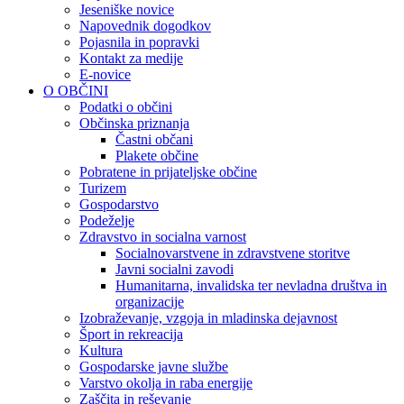
Jeseniške novice
Napovednik dogodkov
Pojasnila in popravki
Kontakt za medije
E-novice
O OBČINI
Podatki o občini
Občinska priznanja
Častni občani
Plakete občine
Pobratene in prijateljske občine
Turizem
Gospodarstvo
Podeželje
Zdravstvo in socialna varnost
Socialnovarstvene in zdravstvene storitve
Javni socialni zavodi
Humanitarna, invalidska ter nevladna društva in
organizacije
Izobraževanje, vzgoja in mladinska dejavnost
Šport in rekreacija
Kultura
Gospodarske javne službe
Varstvo okolja in raba energije
Zaščita in reševanje