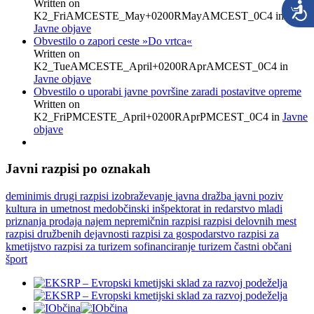
Written on
K2_FriAMCESTE_May+0200RMayAMCEST_0C4
in
Javne objave
Obvestilo o zapori ceste »Do vrtca«
Written on
K2_TueAMCESTE_April+0200RAprAMCEST_0C4
in
Javne objave
Obvestilo o uporabi javne površine zaradi postavitve opreme
Written on
K2_FriPMCESTE_April+0200RAprPMCEST_0C4
in
Javne
objave
Javni razpisi po oznakah
deminimis
drugi razpisi
izobraževanje
javna dražba
javni poziv
kultura in umetnost
medobčinski inšpektorat in redarstvo
mladi
priznanja
prodaja najem nepremičnin
razpisi
razpisi delovnih mest
razpisi družbenih dejavnosti
razpisi za gospodarstvo
razpisi za
kmetijstvo
razpisi za turizem
sofinanciranje
turizem
častni občani
šport