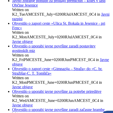
Javno zbiranje ponudb za prodajo premičnin – koles v lasti
Občine Jesenice
Written on
K2_TueAMCESTE_July+0200RJulAMCEST_0C4
in
Javni
razpisi
Obvestilo o zapori ceste »Ulica St. Bokala in Jesenice - pri
Fenc«
Written on
K2_MonAMCESTE_July+0200RJulAMCEST_0C4
in
Javne objave
Obvestilo o uporabi javne površine zaradi postavitev
gostinskih miz
Written on
K2_FriPMCESTE_June+0200RJunPMCEST_0C4
in
Javne
objave
Obvestilo o zapori ceste »Gimnazija – Straža« do »C. br.
Stražišar-C. T. Tomšiča«
Written on
K2_MonPMCESTE_June+0200RJunPMCEST_0C4
in
Javne objave
Obvestilo o uporabi javne površine za potrebe prireditve
Written on
K2_WedAMCESTE_June+0200RJunAMCEST_0C4
in
Javne objave
Obvestilo o uporabi javne površine zaradi začasne hrambe