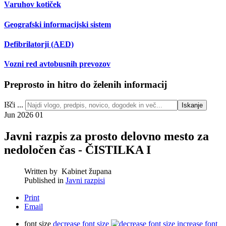
Varuhov kotiček
Geografski informacijski sistem
Defibrilatorji (AED)
Vozni red avtobusnih prevozov
Preprosto in hitro do želenih informacij
Išči ...
Iskanje
Jun 2026
01
Javni razpis za prosto delovno mesto za
nedoločen čas - ČISTILKA I
Written by
Kabinet župana
Published in
Javni razpisi
Print
Email
font size
decrease font size
increase font