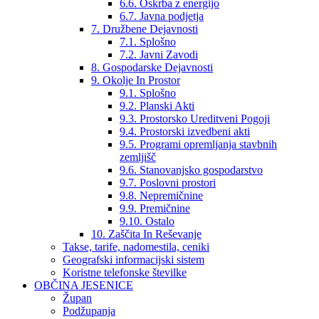
6.6. Oskrba z energijo
6.7. Javna podjetja
7. Družbene Dejavnosti
7.1. Splošno
7.2. Javni Zavodi
8. Gospodarske Dejavnosti
9. Okolje In Prostor
9.1. Splošno
9.2. Planski Akti
9.3. Prostorsko Ureditveni Pogoji
9.4. Prostorski izvedbeni akti
9.5. Programi opremljanja stavbnih
zemljišč
9.6. Stanovanjsko gospodarstvo
9.7. Poslovni prostori
9.8. Nepremičnine
9.9. Premičnine
9.10. Ostalo
10. Zaščita In Reševanje
Takse, tarife, nadomestila, ceniki
Geografski informacijski sistem
Koristne telefonske številke
OBČINA JESENICE
Župan
Podžupanja