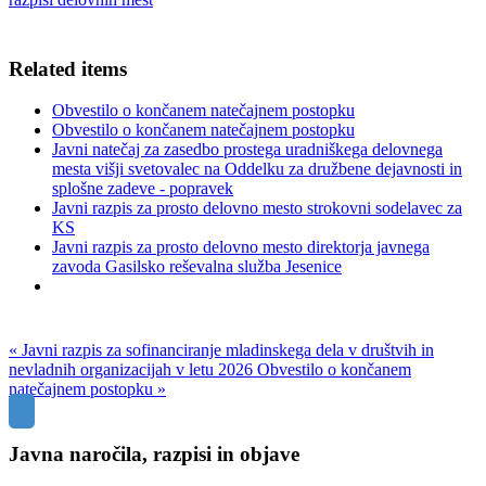
Related items
Obvestilo o končanem natečajnem postopku
Obvestilo o končanem natečajnem postopku
Javni natečaj za zasedbo prostega uradniškega delovnega
mesta višji svetovalec na Oddelku za družbene dejavnosti in
splošne zadeve - popravek
Javni razpis za prosto delovno mesto strokovni sodelavec za
KS
Javni razpis za prosto delovno mesto direktorja javnega
zavoda Gasilsko reševalna služba Jesenice
« Javni razpis za sofinanciranje mladinskega dela v društvih in
nevladnih organizacijah v letu 2026
Obvestilo o končanem
natečajnem postopku »
Javna naročila, razpisi in objave