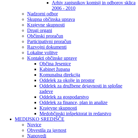
Arhiv zapisnikov komisij in odborov sklica
2006 - 2010
Nadzorni odbor
Skupna občinska uprava
Krajevne skupnosti
Drugi organi
Občinski proračun
Participativni proračun
Razvojni dokumenti
Lokalne volitve
Kontakti občinske uprave
Občina Jesenice
Kabinet župana
Komunalna direkcija
Oddelek za okolje in prostor
Oddelek za družbene dejavnosti in splošne
zadeve
Oddelek za gospodarstvo
Oddelek za finance, plan in analize
Krajevne skupnosti
Medobčinski inšpektorat in redarstvo
MEDIJSKO SREDIŠČE
Novice
Obvestila za javnost
Napovedi