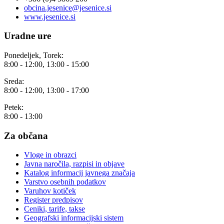
obcina.jesenice@jesenice.si
www.jesenice.si
Uradne ure
Ponedeljek, Torek:
8:00 - 12:00, 13:00 - 15:00
Sreda:
8:00 - 12:00, 13:00 - 17:00
Petek:
8:00 - 13:00
Za občana
Vloge in obrazci
Javna naročila, razpisi in objave
Katalog informacij javnega značaja
Varstvo osebnih podatkov
Varuhov kotiček
Register predpisov
Ceniki, tarife, takse
Geografski informacijski sistem