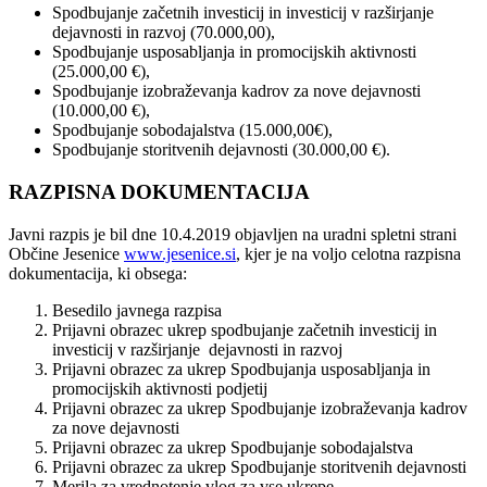
Spodbujanje začetnih investicij in investicij v razširjanje
dejavnosti in razvoj (70.000,00),
Spodbujanje usposabljanja in promocijskih aktivnosti
(25.000,00 €),
Spodbujanje izobraževanja kadrov za nove dejavnosti
(10.000,00 €),
Spodbujanje sobodajalstva (15.000,00€),
Spodbujanje storitvenih dejavnosti (30.000,00 €).
RAZPISNA DOKUMENTACIJA
Javni razpis je bil dne 10.4.2019 objavljen na uradni spletni strani
Občine Jesenice
www.jesenice.si
, kjer je na voljo celotna razpisna
dokumentacija, ki obsega:
Besedilo javnega razpisa
Prijavni obrazec ukrep spodbujanje začetnih investicij in
investicij v razširjanje dejavnosti in razvoj
Prijavni obrazec za ukrep Spodbujanja usposabljanja in
promocijskih aktivnosti podjetij
Prijavni obrazec za ukrep Spodbujanje izobraževanja kadrov
za nove dejavnosti
Prijavni obrazec za ukrep Spodbujanje sobodajalstva
Prijavni obrazec za ukrep Spodbujanje storitvenih dejavnosti
Merila za vrednotenje vlog za vse ukrepe