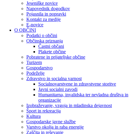
Jeseniške novice
Napovednik dogodkov
Pojasnila in popravki
Kontakt za medije
E-novice
O OBČINI
Podatki o občini
Občinska priznanja
Častni občani
Plakete občine
Pobratene in prijateljske občine
Turizem
Gospodarstvo
Podeželje
Zdravstvo in socialna varnost
Socialnovarstvene in zdravstvene storitve
Javni socialni zavodi
Humanitarna, invalidska ter nevladna društva in
organizacije
Izobraževanje, vzgoja in mladinska dejavnost
Šport in rekreacija
Kultura
Gospodarske javne službe
Varstvo okolja in raba energije
Zaščita in reševanje