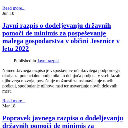
Read more...
Jun
10
Javni razpis o dodeljevanju državnih
pomoči de minimis za pospeševanje
malega gospodarstva v občini Jesenice v
letu 2022
Published in
Javni razpisi
Namen Javnega razpisa je vzpostavitev učinkovitega podpornega
okolja za potencialne podjetnike in delujoča podjetja v vseh fazah
njihovega razvoja, povečanje možnosti za ustanavljanje novih
podjetij, spodbujanje njihove rasti ter ustvarjanje novih delovnih
mest.
Read more...
Mar
18
Popravek javnega razpisa o dodeljevanju
državnih pomoči de minimis za