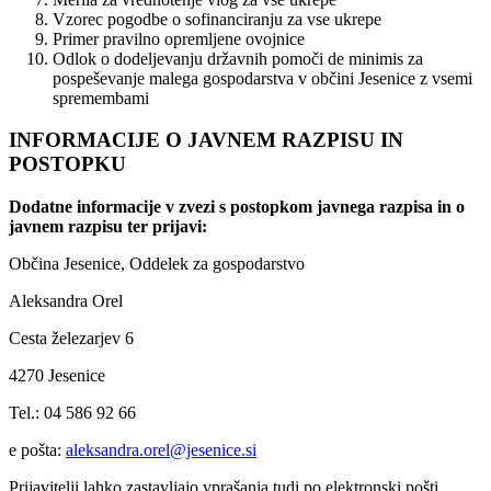
Vzorec pogodbe o sofinanciranju za vse ukrepe
Primer pravilno opremljene ovojnice
Odlok o dodeljevanju državnih pomoči de minimis za
pospeševanje malega gospodarstva v občini Jesenice z vsemi
spremembami
INFORMACIJE O JAVNEM RAZPISU IN
POSTOPKU
Dodatne informacije v zvezi s postopkom javnega razpisa in o
javnem razpisu ter prijavi:
Občina Jesenice, Oddelek za gospodarstvo
Aleksandra Orel
Cesta železarjev 6
4270 Jesenice
Tel.: 04 586 92 66
e pošta:
aleksandra.orel@jesenice.si
Prijavitelji lahko zastavljajo vprašanja tudi po elektronski pošti.