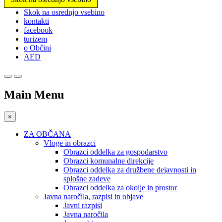
Prosimo,
Skok na osrednjo vsebino
upoštevajte:
kontakti
To
facebook
spletno
turizem
mesto
o Občini
vključuje
AED
sistem
dostopnosti.
Main Menu
×
ZA OBČANA
Vloge in obrazci
Obrazci oddelka za gospodarstvo
Obrazci komunalne direkcije
Obrazci oddelka za družbene dejavnosti in
splošne zadeve
Obrazci oddelka za okolje in prostor
Javna naročila, razpisi in objave
Javni razpisi
Javna naročila