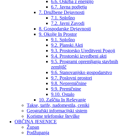
6.6. Oskrba z energijo
6.7. Javna podjetja
7. Družbene Dejavnosti
7.1. Splošno
7.2. Javni Zavodi
8. Gospodarske Dejavnosti
9. Okolje In Prostor
9.1. Splošno
9.2. Planski Akti
9.3. Prostorsko Ureditveni Pogoji
9.4. Prostorski izvedbeni akti
9.5. Programi opremljanja stavbnih
zemljišč
9.6. Stanovanjsko gospodarstvo
9.7. Poslovni prostori
9.8. Nepremičnine
9.9. Premičnine
9.10. Ostalo
10. Zaščita In Reševanje
Takse, tarife, nadomestila, ceniki
Geografski informacijski sistem
Koristne telefonske številke
OBČINA JESENICE
Župan
Podžupanja