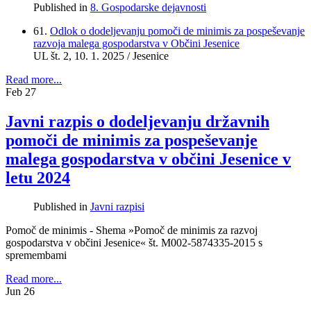
Published in
8. Gospodarske dejavnosti
61.
Odlok o dodeljevanju pomoči de minimis za pospeševanje
razvoja malega gospodarstva v Občini Jesenice
UL št.
2
, 10. 1. 2025 / Jesenice
Read more...
Feb
27
Javni razpis o dodeljevanju državnih
pomoči de minimis za pospeševanje
malega gospodarstva v občini Jesenice v
letu 2024
Published in
Javni razpisi
Pomoč de minimis - Shema »Pomoč de minimis za razvoj
gospodarstva v občini Jesenice« št. M002-5874335-2015 s
spremembami
Read more...
Jun
26