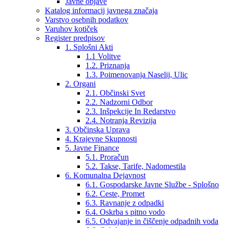
Javne objave
Katalog informacij javnega značaja
Varstvo osebnih podatkov
Varuhov kotiček
Register predpisov
1. Splošni Akti
1.1 Volitve
1.2. Priznanja
1.3. Poimenovanja Naselij, Ulic
2. Organi
2.1. Občinski Svet
2.2. Nadzorni Odbor
2.3. Inšpekcije In Redarstvo
2.4. Notranja Revizija
3. Občinska Uprava
4. Krajevne Skupnosti
5. Javne Finance
5.1. Proračun
5.2. Takse, Tarife, Nadomestila
6. Komunalna Dejavnost
6.1. Gospodarske Javne Službe - Splošno
6.2. Ceste, Promet
6.3. Ravnanje z odpadki
6.4. Oskrba s pitno vodo
6.5. Odvajanje in čiščenje odpadnih voda