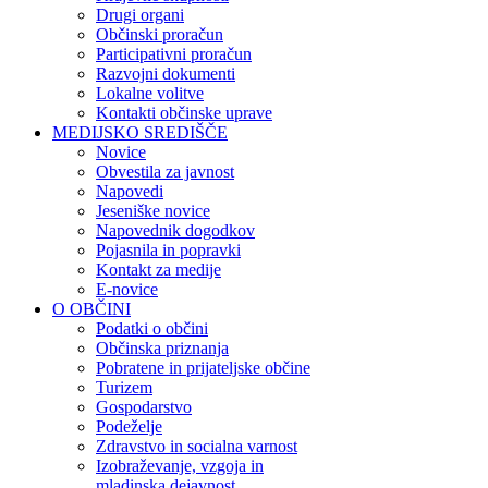
Drugi organi
Občinski proračun
Participativni proračun
Razvojni dokumenti
Lokalne volitve
Kontakti občinske uprave
MEDIJSKO SREDIŠČE
Novice
Obvestila za javnost
Napovedi
Jeseniške novice
Napovednik dogodkov
Pojasnila in popravki
Kontakt za medije
E-novice
O OBČINI
Podatki o občini
Občinska priznanja
Pobratene in prijateljske občine
Turizem
Gospodarstvo
Podeželje
Zdravstvo in socialna varnost
Izobraževanje, vzgoja in
mladinska dejavnost