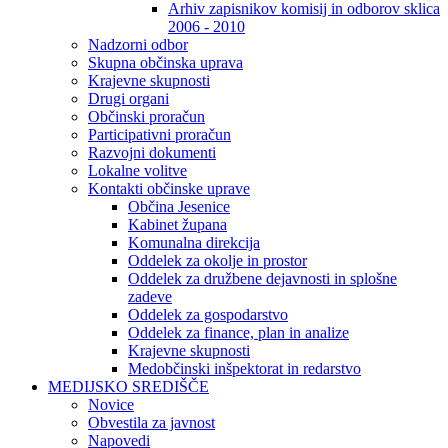
Arhiv zapisnikov komisij in odborov sklica
2006 - 2010
Nadzorni odbor
Skupna občinska uprava
Krajevne skupnosti
Drugi organi
Občinski proračun
Participativni proračun
Razvojni dokumenti
Lokalne volitve
Kontakti občinske uprave
Občina Jesenice
Kabinet župana
Komunalna direkcija
Oddelek za okolje in prostor
Oddelek za družbene dejavnosti in splošne
zadeve
Oddelek za gospodarstvo
Oddelek za finance, plan in analize
Krajevne skupnosti
Medobčinski inšpektorat in redarstvo
MEDIJSKO SREDIŠČE
Novice
Obvestila za javnost
Napovedi