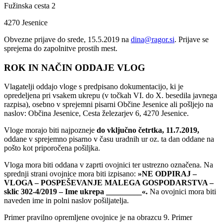
Fužinska cesta 2
4270 Jesenice
Obvezne prijave do srede, 15.5.2019 na
dina@ragor.si
. Prijave se
sprejema do zapolnitve prostih mest.
ROK IN NAČIN ODDAJE VLOG
Vlagatelji oddajo vloge s predpisano dokumentacijo, ki je
opredeljena pri vsakem ukrepu (v točkah VI. do X. besedila javnega
razpisa), osebno v sprejemni pisarni Občine Jesenice ali pošljejo na
naslov: Občina Jesenice, Cesta železarjev 6, 4270 Jesenice.
Vloge morajo biti najpozneje
do vključno četrtka, 11.7.2019,
oddane v sprejemno pisarno v času uradnih ur oz. ta dan oddane na
pošto kot priporočena pošiljka.
Vloga mora biti oddana v zaprti ovojnici ter ustrezno označena. Na
sprednji strani ovojnice mora biti izpisano:
»NE ODPIRAJ –
VLOGA –
POSPEŠEVANJE MALEGA GOSPODARSTVA
–
sklic 302-4/2019 – Ime ukrepa _________«.
Na ovojnici mora biti
naveden ime in polni naslov pošiljatelja.
Primer pravilno opremljene ovojnice je na obrazcu 9. Primer