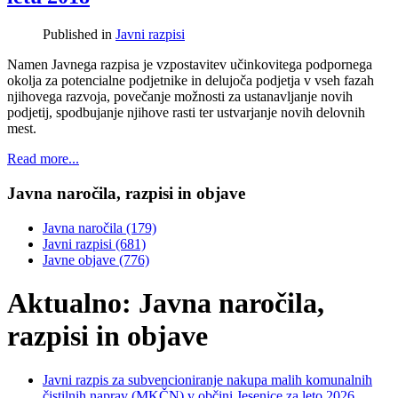
Published in
Javni razpisi
Namen Javnega razpisa je vzpostavitev učinkovitega podpornega
okolja za potencialne podjetnike in delujoča podjetja v vseh fazah
njihovega razvoja, povečanje možnosti za ustanavljanje novih
podjetij, spodbujanje njihove rasti ter ustvarjanje novih delovnih
mest.
Read more...
Javna naročila, razpisi in objave
Javna naročila
(179)
Javni razpisi
(681)
Javne objave
(776)
Aktualno: Javna naročila,
razpisi in objave
Javni razpis za subvencioniranje nakupa malih komunalnih
čistilnih naprav (MKČN) v občini Jesenice za leto 2026