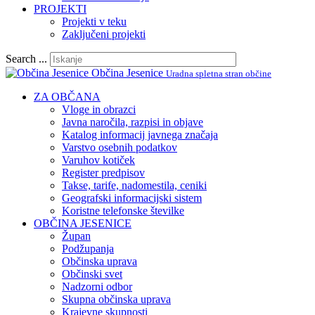
PROJEKTI
Projekti v teku
Zaključeni projekti
Search ...
Občina Jesenice
Uradna spletna stran občine
ZA OBČANA
Vloge in obrazci
Javna naročila, razpisi in objave
Katalog informacij javnega značaja
Varstvo osebnih podatkov
Varuhov kotiček
Register predpisov
Takse, tarife, nadomestila, ceniki
Geografski informacijski sistem
Koristne telefonske številke
OBČINA JESENICE
Župan
Podžupanja
Občinska uprava
Občinski svet
Nadzorni odbor
Skupna občinska uprava
Krajevne skupnosti