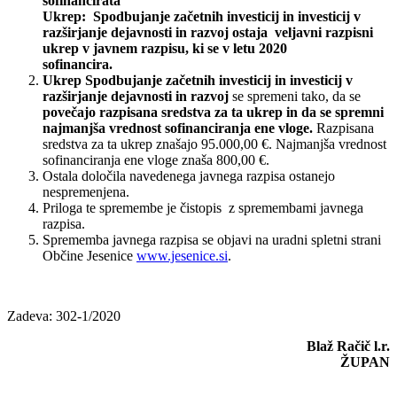
sofinancirata
Ukrep: Spodbujanje začetnih investicij in investicij v
razširjanje dejavnosti in razvoj ostaja
veljavni razpisni
ukrep v javnem razpisu, ki se v letu 2020
sofinancira.
Ukrep Spodbujanje začetnih investicij in investicij v
razširjanje dejavnosti in razvoj
se spremeni tako, da se
povečajo razpisana sredstva za ta ukrep in da se spremni
najmanjša vrednost sofinanciranja ene vloge.
Razpisana
sredstva za ta ukrep znašajo 95.000,00 €. Najmanjša vrednost
sofinanciranja ene vloge znaša 800,00 €.
Ostala določila navedenega javnega razpisa ostanejo
nespremenjena.
Priloga te spremembe je čistopis z spremembami javnega
razpisa.
Sprememba javnega razpisa se objavi na uradni spletni strani
Občine Jesenice
www.jesenice.si
.
Zadeva: 302-1/2020
Blaž Račič l.r.
ŽUPAN