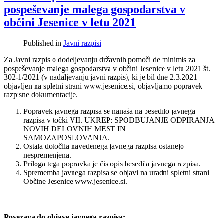
pospeševanje malega gospodarstva v
občini Jesenice v letu 2021
Published in
Javni razpisi
Za Javni razpis o dodeljevanju državnih pomoči de minimis za
pospeševanje malega gospodarstva v občini Jesenice v letu 2021 št.
302-1/2021 (v nadaljevanju javni razpis), ki je bil dne 2.3.2021
objavljen na spletni strani www.jesenice.si, objavljamo popravek
razpisne dokumentacije.
Popravek javnega razpisa se nanaša na besedilo javnega
razpisa v točki VII. UKREP: SPODBUJANJE ODPIRANJA
NOVIH DELOVNIH MEST IN
SAMOZAPOSLOVANJA.
Ostala določila navedenega javnega razpisa ostanejo
nespremenjena.
Priloga tega popravka je čistopis besedila javnega razpisa.
Sprememba javnega razpisa se objavi na uradni spletni strani
Občine Jesenice www.jesenice.si.
Povezava do objave javnega razpisa: