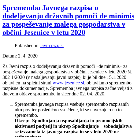
Sprememba Javnega razpisa o
dodeljevanju državnih pomoči de minimis
za pospeševanje malega gospodarstva v
občini Jesenice v letu 2020
Published in
Javni razpisi
Datum: 2. 4. 2020
Za Javni razpis o dodeljevanju državnih pomoči »de minimis« za
pospeševanje malega gospodarstva v občini Jesenice v letu 2020 št.
302-1/2020 (v nadaljevanju javni razpis), ki je bil dne 15.1.2020
objavljen na spletni strani
www.jesenice.si
, objavljamo spremembo
razpisne dokumentacije. Sprememba javnega razpisa začne veljati z
dnevom objave spremembe in sicer dne 02. 04. 2020.
Sprememba javnega razpisa vsebuje spremembo razpisanih
ukrepov ter posledično vse člene, ki se navezujejo na to
spremembo.
Ukrep: Spodbujanja usposabljanja in promocijskih
aktivnosti podjetij in ukrep Spodbujanje sobodajalstva
se izvzameta iz javnega razpisa in se v letu 2020 ne