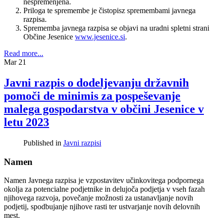
nespremenjena.
Priloga te spremembe je čistopisz spremembami javnega
razpisa.
Sprememba javnega razpisa se objavi na uradni spletni strani
Občine Jesenice
www.jesenice.si
.
Read more...
Mar
21
Javni razpis o dodeljevanju državnih
pomoči de minimis za pospeševanje
malega gospodarstva v občini Jesenice v
letu 2023
Published in
Javni razpisi
Namen
Namen Javnega razpisa je vzpostavitev učinkovitega podpornega
okolja za potencialne podjetnike in delujoča podjetja v vseh fazah
njihovega razvoja, povečanje možnosti za ustanavljanje novih
podjetij, spodbujanje njihove rasti ter ustvarjanje novih delovnih
mest.