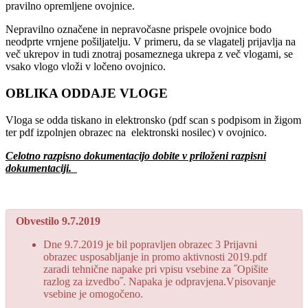
pravilno opremljene ovojnice.
Nepravilno označene in nepravočasne prispele ovojnice bodo
neodprte vrnjene pošiljatelju. V primeru, da se vlagatelj prijavlja na
več ukrepov in tudi znotraj posameznega ukrepa z več vlogami, se
vsako vlogo vloži v ločeno ovojnico.
OBLIKA ODDAJE VLOGE
Vloga se odda tiskano in elektronsko (pdf scan s podpisom in žigom
ter pdf izpolnjen obrazec na elektronski nosilec) v ovojnico.
Celotno razpisno dokumentacijo dobite v priloženi razpisni
dokumentaciji.
Obvestilo 9.7.2019
Dne 9.7.2019 je bil popravljen obrazec 3 Prijavni
obrazec usposabljanje in promo aktivnosti 2019.pdf
zaradi tehnične napake pri vpisu vsebine za ˝Opišite
razlog za izvedbo˝. Napaka je odpravjena.Vpisovanje
vsebine je omogočeno.