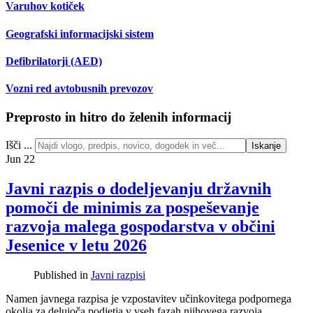
Varuhov kotiček
Geografski informacijski sistem
Defibrilatorji (AED)
Vozni red avtobusnih prevozov
Preprosto in hitro do želenih informacij
Išči ...
Iskanje
Jun
22
Javni razpis o dodeljevanju državnih
pomoči de minimis za pospeševanje
razvoja malega gospodarstva v občini
Jesenice v letu 2026
Published in
Javni razpisi
Namen javnega razpisa je vzpostavitev učinkovitega podpornega
okolja za delujoča podjetja v vseh fazah njihovega razvoja.