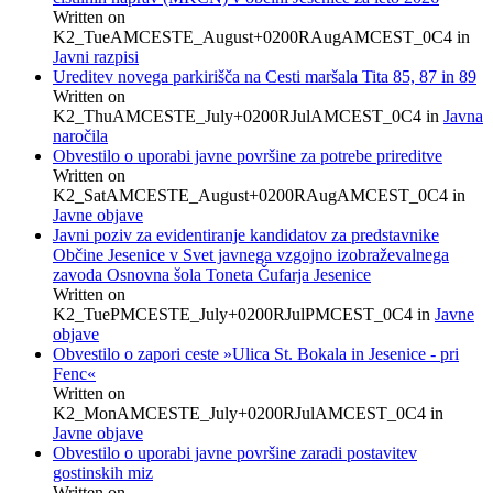
Written on
K2_TueAMCESTE_August+0200RAugAMCEST_0C4
in
Javni razpisi
Ureditev novega parkirišča na Cesti maršala Tita 85, 87 in 89
Written on
K2_ThuAMCESTE_July+0200RJulAMCEST_0C4
in
Javna
naročila
Obvestilo o uporabi javne površine za potrebe prireditve
Written on
K2_SatAMCESTE_August+0200RAugAMCEST_0C4
in
Javne objave
Javni poziv za evidentiranje kandidatov za predstavnike
Občine Jesenice v Svet javnega vzgojno izobraževalnega
zavoda Osnovna šola Toneta Čufarja Jesenice
Written on
K2_TuePMCESTE_July+0200RJulPMCEST_0C4
in
Javne
objave
Obvestilo o zapori ceste »Ulica St. Bokala in Jesenice - pri
Fenc«
Written on
K2_MonAMCESTE_July+0200RJulAMCEST_0C4
in
Javne objave
Obvestilo o uporabi javne površine zaradi postavitev
gostinskih miz
Written on