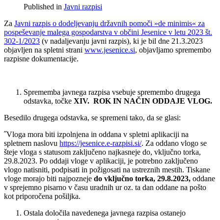
Published in
Javni razpisi
Za
Javni razpis o dodeljevanju državnih pomoči »de minimis« za
pospeševanje malega gospodarstva v občini Jesenice v letu 2023 št.
302-1/2023
(v nadaljevanju javni razpis), ki je bil dne 21.3.2023
objavljen na spletni strani
www.jesenice.si
, objavljamo spremembo
razpisne dokumentacije.
Sprememba javnega razpisa vsebuje spremembo drugega
odstavka, točke
XIV. ROK IN NAČIN ODDAJE VLOG.
Besedilo drugega odstavka, se spremeni tako, da se glasi:
˝Vloga mora biti izpolnjena in oddana v spletni aplikaciji na
spletnem naslovu
https://jesenice.e-razpisi.si/
. Za oddano vlogo se
šteje vloga s statusom zaključeno najkasneje do, vključno torka,
29.8.2023. Po oddaji vloge v aplikaciji, je potrebno zaključeno
vlogo natisniti, podpisati in požigosati na ustreznih mestih. Tiskane
vloge morajo biti najpozneje
do vključno torka, 29.8.2023,
oddane
v sprejemno pisarno v času uradnih ur oz. ta dan oddane na pošto
kot priporočena pošiljka.
Ostala določila navedenega javnega razpisa ostanejo