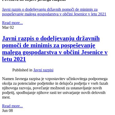
Javni razpis o dodeljevanju državnih pomoči de minimis za
pospeševanje malega gospodarstva v občini Jesenice v letu 2021
Read more...
Mar
02
Javni razpis o dodeljevanju državnih
pomoči de minimis za pospeševanje
malega gospodarstva v občini Jesenice v
letu 2021
Published in
Javni razpisi
Namen Javnega razpisa je vzpostavitev učinkovitega podpornega
okolja za potencialne podjetnike in delujoča podjetja v vseh fazah
njihovega razvoja, povečanje možnosti za ustanavljanje novih
podjetij, spodbujanje njihove rasti ter ustvarjanje novih delovnih
mest.
Read more...
Jun
08