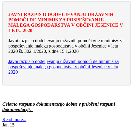
JAVNI RAZPIS O DODELJEVANJU DRŽAVNIH
POMOČI DE MINIMIS ZA POSPEŠEVANJE
MALEGA GOSPODARSTVA V OBČINI JESENICE V
LETU 2020
Javni razpis o dodeljevanju državnih pomoči »de minimis« za
pospeševanje malega gospodarstva v občini Jesenice v letu
2020 št. 302-1/2020, z dne 15.1.2020
Javni razpis o dodeljevanju državnih pomoči de minimis za
pospeševanje malega gospodarstva v občini Jesenice v letu
2020
Celotno razpisno dokumentacijo dobite v priloženi razpisni
dokumentaciji.
Read more...
Jan
15