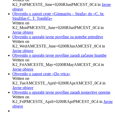
K2_FriPMCESTE_June+0200RJunPMCEST_0C4
in
Javne
objave
Obvestilo o zapori ceste »Gimnazija – Straža« do »C. br.
Stražišar-C. T. Tomšiča«
Written on
K2_MonPMCESTE_June+0200RJunPMCEST_0C4
in
Javne objave
Obvestilo o uporabi javne površine za potrebe prireditve
Written on
K2_WedAMCESTE_June+0200RJunAMCEST_0C4
in
Javne objave
Obvestilo o uporabi javne površine zaradi začasne hrambe
Written on
K2_FriAMCESTE_May+0200RMayAMCEST_0C4
in
Javne objave
Obvestilo o zapori ceste »Do vrtca«
Written on
K2_TueAMCESTE_April+0200RAprAMCEST_0C4
in
Javne objave
Obvestilo o uporabi javne površine zaradi postavitve opreme
Written on
K2_FriPMCESTE_April+0200RAprPMCEST_0C4
in
Javne
objave