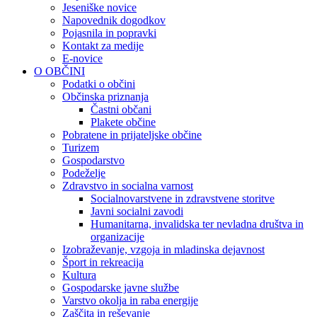
Jeseniške novice
Napovednik dogodkov
Pojasnila in popravki
Kontakt za medije
E-novice
O OBČINI
Podatki o občini
Občinska priznanja
Častni občani
Plakete občine
Pobratene in prijateljske občine
Turizem
Gospodarstvo
Podeželje
Zdravstvo in socialna varnost
Socialnovarstvene in zdravstvene storitve
Javni socialni zavodi
Humanitarna, invalidska ter nevladna društva in
organizacije
Izobraževanje, vzgoja in mladinska dejavnost
Šport in rekreacija
Kultura
Gospodarske javne službe
Varstvo okolja in raba energije
Zaščita in reševanje