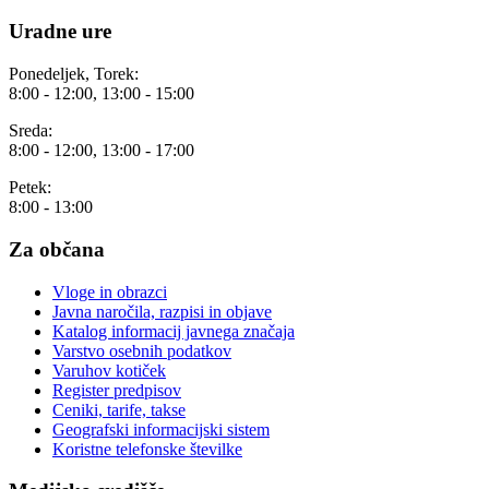
Uradne ure
Ponedeljek, Torek:
8:00 - 12:00, 13:00 - 15:00
Sreda:
8:00 - 12:00, 13:00 - 17:00
Petek:
8:00 - 13:00
Za občana
Vloge in obrazci
Javna naročila, razpisi in objave
Katalog informacij javnega značaja
Varstvo osebnih podatkov
Varuhov kotiček
Register predpisov
Ceniki, tarife, takse
Geografski informacijski sistem
Koristne telefonske številke