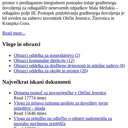
prostor o predlaganem integralnem postopku izdaje gradbenega
dovoljenja za odlagališče nenevarnih odpadkov Mala Mežakla –
odlagalno polje III. Postopek pridobivanja gradbenega dovoljenja je
bil uveden na zahtevo investitork Občin Jesenice, Žirovnica in
Kranjska Gora.
Read more...
Vloge in obrazci
Obrazci oddelka za gospodarstvo
(2)
Obrazci komunalne direkcije
(12)
Obrazci oddelka za družbene dejavnosti in splošne zadeve
(8)
Obrazci oddelka za okolje in prostor
(20)
Največkrat iskani dokumenti
Denarna pomoč za novorojenčke v Občini Jesenice
Read 17774 times
Vloga za prijavo oziroma prošnjo za dovolitev javne
prireditve - shoda
Read 15646 times
Vloga za pritožbo na odločbo o odmeri nadomestila za
uporabo stavbnega zemljišča