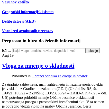
Varuhov kotiček
Geografski informacijski sistem
Defibrilatorji (AED)
Vozni red avtobusnih prevozov
Preprosto in hitro do želenih informacij
Išči ...
Iskanje
Aug
19
Vloga za mnenje o skladnosti
Published in
Obrazci oddelka za okolje in prostor
Za gradnjo zahtevnega, manj zahtevnega in nezahtevnega objekta
je v skladu z Gradbenim zakonom (GZ-1) (Uradni list RS, št.
199/21, 105/22 – ZZNŠPP, 133/23, 85/24 – ZAID-A in 47/25 – odl.
US) potrebno pridobiti mnenje Občine Jesenice o skladnosti
nameravanega posega s prostorskimi izvedbenimi akti. V ta namen
je potrebno vložiti vlogo na naslov Občina Jesenice, Cesta