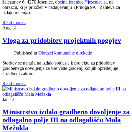
železarjev 6, 4270 Jesenice,
obcina.jesenice@jesenice.si
, na
obrazcu, ki je priložen v nadaljevanju (Priloga 9A - Zahteva za
izdajo mnenja).
Read more...
Aug
14
Vloga za pridobitev projektnih pogojev
Published in
Obrazci komunalne direkcije
Storitev se nanaša na izdajo soglasja k projektu za pridobitev
gradbenega dovoljenja za vse vrste gradenj, kot jih opredeljuje
Gradbeni zakon.
Read more...
Jan
13
Ministrstvo izdalo gradbeno dovoljenje za
odlagalno polje III na odlagališču Mala
Mežakla