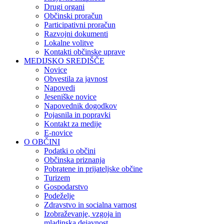
Drugi organi
Občinski proračun
Participativni proračun
Razvojni dokumenti
Lokalne volitve
Kontakti občinske uprave
MEDIJSKO SREDIŠČE
Novice
Obvestila za javnost
Napovedi
Jeseniške novice
Napovednik dogodkov
Pojasnila in popravki
Kontakt za medije
E-novice
O OBČINI
Podatki o občini
Občinska priznanja
Pobratene in prijateljske občine
Turizem
Gospodarstvo
Podeželje
Zdravstvo in socialna varnost
Izobraževanje, vzgoja in
mladinska dejavnost