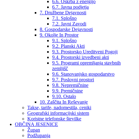
6.6. Oskrba z energijo
6.7. Javna podjetja
7. Družbene Dejavnosti
7.1. Splošno
7.2. Javni Zavodi
8. Gospodarske Dejavnosti
9. Okolje In Prostor
9.1. Splošno
9.2. Planski Akti
9.3. Prostorsko Ureditveni Pogoji
9.4. Prostorski izvedbeni akti
9.5. Programi opremljanja stavbnih
zemljišč
9.6. Stanovanjsko gospodarstvo
9.7. Poslovni prostori
9.8. Nepremičnine
9.9. Premičnine
9.10. Ostalo
10. Zaščita In Reševanje
Takse, tarife, nadomestila, ceniki
Geografski informacijski sistem
Koristne telefonske številke
OBČINA JESENICE
Župan
Podžupanja