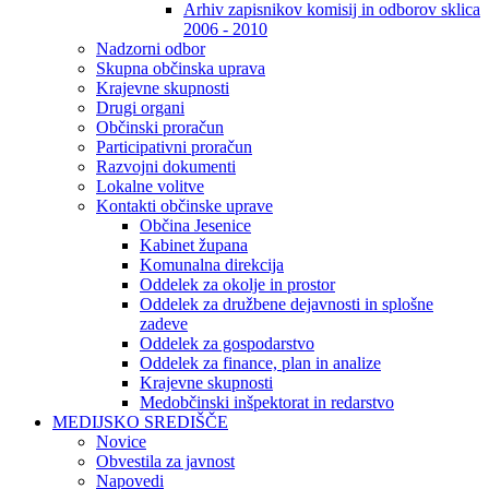
Arhiv zapisnikov komisij in odborov sklica
2006 - 2010
Nadzorni odbor
Skupna občinska uprava
Krajevne skupnosti
Drugi organi
Občinski proračun
Participativni proračun
Razvojni dokumenti
Lokalne volitve
Kontakti občinske uprave
Občina Jesenice
Kabinet župana
Komunalna direkcija
Oddelek za okolje in prostor
Oddelek za družbene dejavnosti in splošne
zadeve
Oddelek za gospodarstvo
Oddelek za finance, plan in analize
Krajevne skupnosti
Medobčinski inšpektorat in redarstvo
MEDIJSKO SREDIŠČE
Novice
Obvestila za javnost
Napovedi