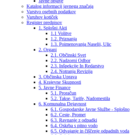
Javne objave
Katalog informacij javnega značaja
Varstvo osebnih podatkov
Varuhov kotiček
Register predpisov
1. Splošni Akti
1.1 Volitve
1.2. Priznanja
1.3. Poimenovanja Naselij, Ulic
2. Organi
2.1. Občinski Svet
2.2. Nadzorni Odbor
2.3. Inšpekcije In Redarstvo
2.4. Notranja Revizija
3. Občinska Uprava
4. Krajevne Skupnosti
5. Javne Finance
5.1. Proračun
5.2. Takse, Tarife, Nadomestila
6. Komunalna Dejavnost
6.1. Gospodarske Javne Službe - Splošno
6.2. Ceste, Promet
6.3. Ravnanje z odpadki
6.4. Oskrba s pitno vodo
6.5. Odvajanje in čiščenje odpadnih voda