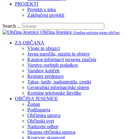
PROJEKTI
Projekti v teku
Zaključeni projekti
Search ...
Občina Jesenice
Uradna spletna stran občine
ZA OBČANA
Vloge in obrazci
Javna naročila, razpisi in objave
Katalog informacij javnega značaja
Varstvo osebnih podatkov
Varuhov kotiček
Register predpisov
Takse, tarife, nadomestila, ceniki
Geografski informacijski sistem
Koristne telefonske številke
OBČINA JESENICE
Župan
Podžupanja
Občinska uprava
Občinski svet
Nadzorni odbor
Skupna občinska uprava
Krajevne skupnosti