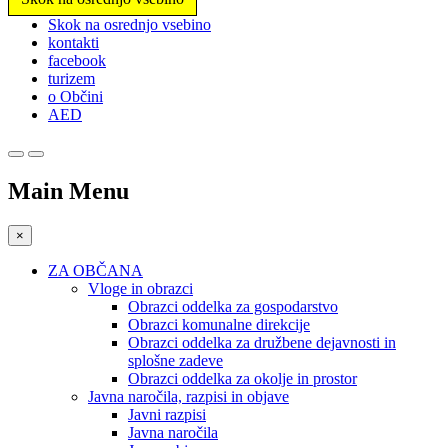
Prosimo,
Skok na osrednjo vsebino
upoštevajte:
kontakti
To
facebook
spletno
turizem
mesto
o Občini
vključuje
AED
sistem
dostopnosti.
Main Menu
×
ZA OBČANA
Vloge in obrazci
Obrazci oddelka za gospodarstvo
Obrazci komunalne direkcije
Obrazci oddelka za družbene dejavnosti in
splošne zadeve
Obrazci oddelka za okolje in prostor
Javna naročila, razpisi in objave
Javni razpisi
Javna naročila