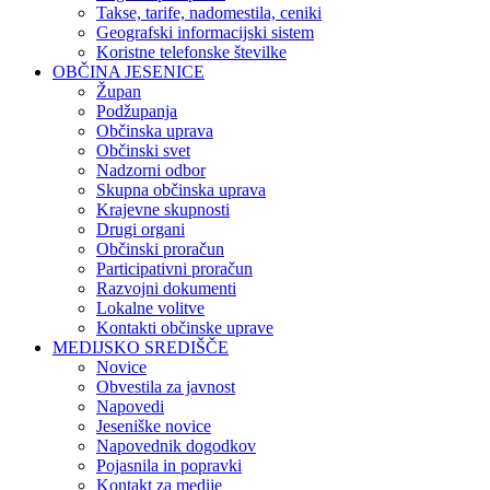
Takse, tarife, nadomestila, ceniki
Geografski informacijski sistem
Koristne telefonske številke
OBČINA JESENICE
Župan
Podžupanja
Občinska uprava
Občinski svet
Nadzorni odbor
Skupna občinska uprava
Krajevne skupnosti
Drugi organi
Občinski proračun
Participativni proračun
Razvojni dokumenti
Lokalne volitve
Kontakti občinske uprave
MEDIJSKO SREDIŠČE
Novice
Obvestila za javnost
Napovedi
Jeseniške novice
Napovednik dogodkov
Pojasnila in popravki
Kontakt za medije