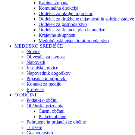
Kabinet župana
Komunalna direkcija
Oddelek za okolje in prostor
Oddelek za družbene dejavnosti in splošne zadeve
Oddelek za gospodarstvo
Oddelek za finance, plan in analize
Krajevne skupnosti
Medobčinski inšpektorat in redarstvo
MEDIJSKO SREDIŠČE
Novice
Obvestila za javnost
Napovedi
Jeseniške novice
Napovednik dogodkov
Pojasnila in popravki
Kontakt za medije
E-novice
O OBČINI
Podatki o občini
Občinska priznanja
Častni občani
Plakete občine
Pobratene in prijateljske občine
Turizem
Gospodarstvo