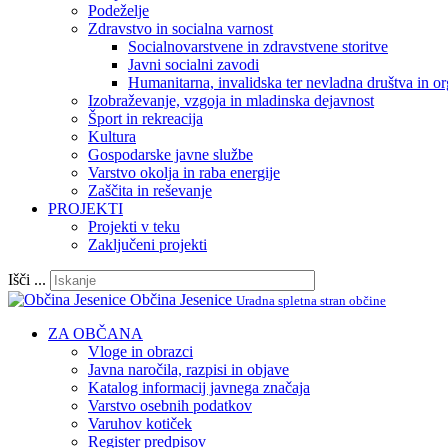
Podeželje
Zdravstvo in socialna varnost
Socialnovarstvene in zdravstvene storitve
Javni socialni zavodi
Humanitarna, invalidska ter nevladna društva in or
Izobraževanje, vzgoja in mladinska dejavnost
Šport in rekreacija
Kultura
Gospodarske javne službe
Varstvo okolja in raba energije
Zaščita in reševanje
PROJEKTI
Projekti v teku
Zaključeni projekti
Išči ...
Občina Jesenice
Uradna spletna stran občine
ZA OBČANA
Vloge in obrazci
Javna naročila, razpisi in objave
Katalog informacij javnega značaja
Varstvo osebnih podatkov
Varuhov kotiček
Register predpisov