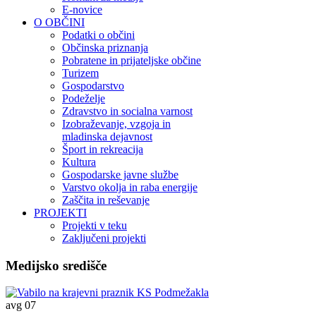
E-novice
O OBČINI
Podatki o občini
Občinska priznanja
Pobratene in prijateljske občine
Turizem
Gospodarstvo
Podeželje
Zdravstvo in socialna varnost
Izobraževanje, vzgoja in
mladinska dejavnost
Šport in rekreacija
Kultura
Gospodarske javne službe
Varstvo okolja in raba energije
Zaščita in reševanje
PROJEKTI
Projekti v teku
Zaključeni projekti
Medijsko središče
avg
07