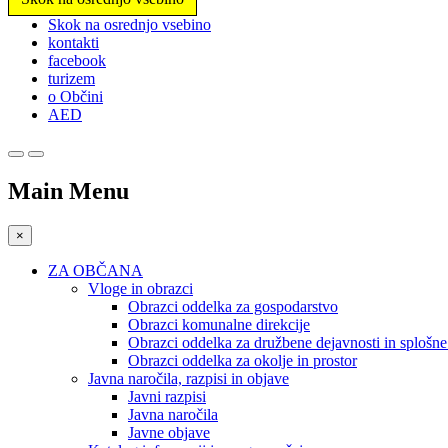
Prosimo,
Skok na osrednjo vsebino
upoštevajte:
kontakti
To
facebook
spletno
turizem
mesto
o Občini
vključuje
AED
sistem
dostopnosti.
Pritisnite
Control-
Main Menu
F11,
da
prilagodite
×
spletno
mesto
ZA OBČANA
slabovidnim,
Vloge in obrazci
ki
Obrazci oddelka za gospodarstvo
uporabljajo
Obrazci komunalne direkcije
bralnik
Obrazci oddelka za družbene dejavnosti in splošn
zaslona;
Obrazci oddelka za okolje in prostor
Pritisnite
Javna naročila, razpisi in objave
Control-
Javni razpisi
F10,
Javna naročila
da
Javne objave
odprete