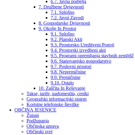
6.7. Javna podjetja
7. Družbene Dejavnosti
7.1. Splošno
7.2. Javni Zavodi
8. Gospodarske Dejavnosti
9. Okolje In Prostor
9.1. Splošno
9.2. Planski Akti
9.3. Prostorsko Ureditveni Pogoji
9.4. Prostorski izvedbeni akti
9.5. Programi opremljanja stavbnih zemljišč
9.6. Stanovanjsko gospodarstvo
9.7. Poslovni prostori
9.8. Nepremičnine
9.9. Premičnine
9.10. Ostalo
10. Zaščita In Reševanje
Takse, tarife, nadomestila, ceniki
Geografski informacijski sistem
Koristne telefonske številke
OBČINA JESENICE
Župan
Podžupanja
Občinska uprava
Občinski svet