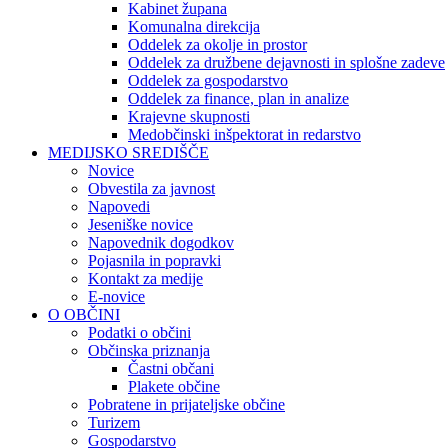
Kabinet župana
Komunalna direkcija
Oddelek za okolje in prostor
Oddelek za družbene dejavnosti in splošne zadeve
Oddelek za gospodarstvo
Oddelek za finance, plan in analize
Krajevne skupnosti
Medobčinski inšpektorat in redarstvo
MEDIJSKO SREDIŠČE
Novice
Obvestila za javnost
Napovedi
Jeseniške novice
Napovednik dogodkov
Pojasnila in popravki
Kontakt za medije
E-novice
O OBČINI
Podatki o občini
Občinska priznanja
Častni občani
Plakete občine
Pobratene in prijateljske občine
Turizem
Gospodarstvo