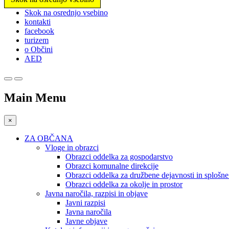
Prosimo,
Skok na osrednjo vsebino
upoštevajte:
kontakti
To
facebook
spletno
turizem
mesto
o Občini
vključuje
AED
sistem
dostopnosti.
Pritisnite
Control-
Main Menu
F11,
da
prilagodite
×
spletno
mesto
ZA OBČANA
slabovidnim,
Vloge in obrazci
ki
Obrazci oddelka za gospodarstvo
uporabljajo
Obrazci komunalne direkcije
bralnik
Obrazci oddelka za družbene dejavnosti in splošn
zaslona;
Obrazci oddelka za okolje in prostor
Pritisnite
Javna naročila, razpisi in objave
Control-
Javni razpisi
F10,
Javna naročila
da
Javne objave
odprete