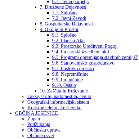
6.7. Javna podjetja
7. Družbene Dejavnosti
7.1. Splošno
7.2. Javni Zavodi
8. Gospodarske Dejavnosti
9. Okolje In Prostor
9.1. Splošno
9.2. Planski Akti
9.3. Prostorsko Ureditveni Pogoji
9.4. Prostorski izvedbeni akti
9.5. Programi opremljanja stavbnih zemljišč
9.6. Stanovanjsko gospodarstvo
9.7. Poslovni prostori
9.8. Nepremičnine
9.9. Premičnine
9.10. Ostalo
10. Zaščita In Reševanje
Takse, tarife, nadomestila, ceniki
Geografski informacijski sistem
Koristne telefonske številke
OBČINA JESENICE
Župan
Podžupanja
Občinska uprava
Občinski svet