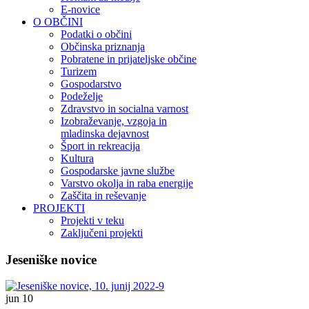
E-novice
O OBČINI
Podatki o občini
Občinska priznanja
Pobratene in prijateljske občine
Turizem
Gospodarstvo
Podeželje
Zdravstvo in socialna varnost
Izobraževanje, vzgoja in
mladinska dejavnost
Šport in rekreacija
Kultura
Gospodarske javne službe
Varstvo okolja in raba energije
Zaščita in reševanje
PROJEKTI
Projekti v teku
Zaključeni projekti
Jeseniške novice
jun
10