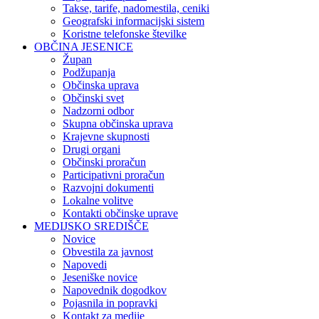
Takse, tarife, nadomestila, ceniki
Geografski informacijski sistem
Koristne telefonske številke
OBČINA JESENICE
Župan
Podžupanja
Občinska uprava
Občinski svet
Nadzorni odbor
Skupna občinska uprava
Krajevne skupnosti
Drugi organi
Občinski proračun
Participativni proračun
Razvojni dokumenti
Lokalne volitve
Kontakti občinske uprave
MEDIJSKO SREDIŠČE
Novice
Obvestila za javnost
Napovedi
Jeseniške novice
Napovednik dogodkov
Pojasnila in popravki
Kontakt za medije