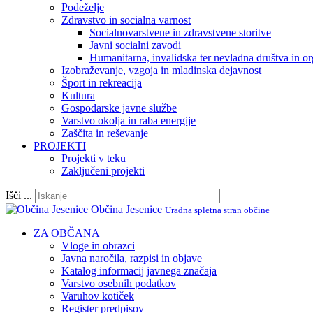
Podeželje
Zdravstvo in socialna varnost
Socialnovarstvene in zdravstvene storitve
Javni socialni zavodi
Humanitarna, invalidska ter nevladna društva in or
Izobraževanje, vzgoja in mladinska dejavnost
Šport in rekreacija
Kultura
Gospodarske javne službe
Varstvo okolja in raba energije
Zaščita in reševanje
PROJEKTI
Projekti v teku
Zaključeni projekti
Išči ...
Občina Jesenice
Uradna spletna stran občine
ZA OBČANA
Vloge in obrazci
Javna naročila, razpisi in objave
Katalog informacij javnega značaja
Varstvo osebnih podatkov
Varuhov kotiček
Register predpisov