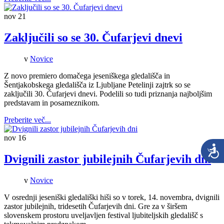
nov
21
Zaključili so se 30. Čufarjevi dnevi
v
Novice
Z novo premiero domačega jeseniškega gledališča in
Šentjakobskega gledališča iz Ljubljane Petelinji zajtrk so se
zaključili 30. Čufarjevi dnevi. Podelili so tudi priznanja najboljšim
predstavam in posameznikom.
Preberite več...
nov
16
Dvignili zastor jubilejnih Čufarjevih dni
v
Novice
V osrednji jeseniški gledališki hiši so v torek, 14. novembra, dvignili
zastor jubilejnih, tridesetih Čufarjevih dni. Gre za v širšem
slovenskem prostoru uveljavljen festival ljubiteljskih gledališč s