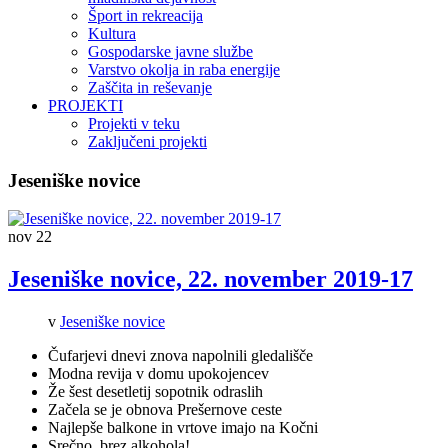
Šport in rekreacija
Kultura
Gospodarske javne službe
Varstvo okolja in raba energije
Zaščita in reševanje
PROJEKTI
Projekti v teku
Zaključeni projekti
Jeseniške novice
nov
22
Jeseniške novice, 22. november 2019-17
v
Jeseniške novice
Čufarjevi dnevi znova napolnili gledališče
Modna revija v domu upokojencev
Že šest desetletij sopotnik odraslih
Začela se je obnova Prešernove ceste
Najlepše balkone in vrtove imajo na Kočni
Srečno, brez alkohola!