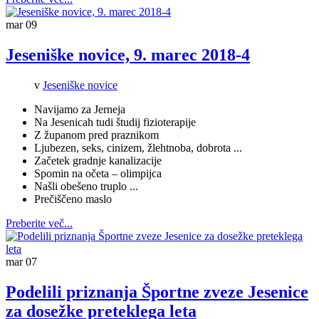
mar
09
Jeseniške novice, 9. marec 2018-4
v
Jeseniške novice
Navijamo za Jerneja
Na Jesenicah tudi študij fizioterapije
Z županom pred praznikom
Ljubezen, seks, cinizem, žlehtnoba, dobrota ...
Začetek gradnje kanalizacije
Spomin na očeta – olimpijca
Našli obešeno truplo ..
.
Prečiščeno maslo
Preberite več...
mar
07
Podelili priznanja Športne zveze Jesenice
za dosežke preteklega leta