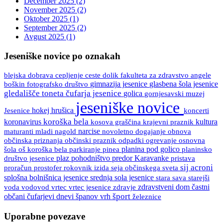
December 2025 (2)
November 2025 (2)
Oktober 2025 (1)
September 2025 (2)
Avgust 2025 (1)
Jeseniške novice po oznakah
blejska dobrava
ceste
fakulteta za zdravstvo angele
cepljenje
dolik
boškin
gimnazija jesenice
glasbena šola jesenice
fotografsko društvo
gledališče toneta čufarja jesenice
golica
gornjesavski muzej
jeseniške novice
Jesenice
hokej
hrušica
koncerti
koroška bela
koronavirus
kultura
kosova graščina
krajevni praznik
maturanti
mladi
nagold
narcise
novoletno dogajanje
obnova
občinski praznik
osnovna
občinska priznanja
odpadki
ogrevanje
šola
oš koroška bela
pinea
planina pod golico
planinsko
parkiranje
društvo jesenice
plaz
pohodništvo
predor Karavanke
pristava
sij acroni
proračun
prostofer
rokovnik izida
seja občinskega sveta
splošna bolnišnica jesenice
srednja sola jesenice
stara sava
starejši
vrtec
vrtec jesenice
zdravje
zdravstveni dom
častni
voda
vodovod
španov vrh
šport
občani
čufarjevi dnevi
železnice
Uporabne povezave