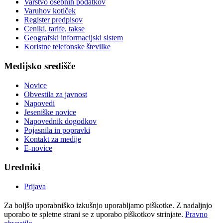
Varstvo osebnih podatkov
Varuhov kotiček
Register predpisov
Ceniki, tarife, takse
Geografski informacijski sistem
Koristne telefonske številke
Medijsko središče
Novice
Obvestila za javnost
Napovedi
Jeseniške novice
Napovednik dogodkov
Pojasnila in popravki
Kontakt za medije
E-novice
Uredniki
Prijava
Za boljšo uporabniško izkušnjo uporabljamo piškotke. Z nadaljnjo
uporabo te spletne strani se z uporabo piškotkov strinjate.
Pravno