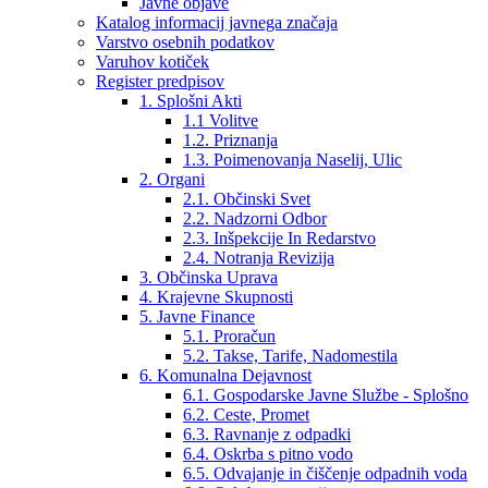
Javne objave
Katalog informacij javnega značaja
Varstvo osebnih podatkov
Varuhov kotiček
Register predpisov
1. Splošni Akti
1.1 Volitve
1.2. Priznanja
1.3. Poimenovanja Naselij, Ulic
2. Organi
2.1. Občinski Svet
2.2. Nadzorni Odbor
2.3. Inšpekcije In Redarstvo
2.4. Notranja Revizija
3. Občinska Uprava
4. Krajevne Skupnosti
5. Javne Finance
5.1. Proračun
5.2. Takse, Tarife, Nadomestila
6. Komunalna Dejavnost
6.1. Gospodarske Javne Službe - Splošno
6.2. Ceste, Promet
6.3. Ravnanje z odpadki
6.4. Oskrba s pitno vodo
6.5. Odvajanje in čiščenje odpadnih voda