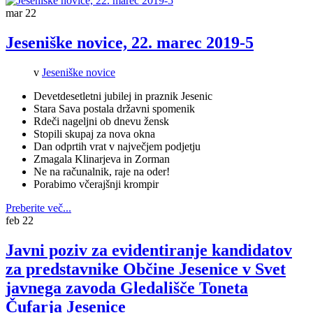
mar
22
Jeseniške novice, 22. marec 2019-5
v
Jeseniške novice
Devetdesetletni jubilej in praznik Jesenic
Stara Sava postala državni spomenik
Rdeči nageljni ob dnevu žensk
Stopili skupaj za nova okna
Dan odprtih vrat v največjem podjetju
Zmagala Klinarjeva in Zorman
Ne na računalnik, raje na oder!
Porabimo včerajšnji krompir
Preberite več...
feb
22
Javni poziv za evidentiranje kandidatov
za predstavnike Občine Jesenice v Svet
javnega zavoda Gledališče Toneta
Čufarja Jesenice