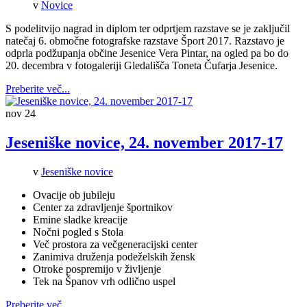
v
Novice
S podelitvijo nagrad in diplom ter odprtjem razstave se je zaključil
natečaj 6. območne fotografske razstave Šport 2017. Razstavo je
odprla podžupanja občine Jesenice Vera Pintar, na ogled pa bo do
20. decembra v fotogaleriji Gledališča Toneta Čufarja Jesenice.
Preberite več...
nov
24
Jeseniške novice, 24. november 2017-17
v
Jeseniške novice
Ovacije ob jubileju
Center za zdravljenje športnikov
Emine sladke kreacije
Nočni pogled s Stola
Več prostora za večgeneracijski center
Zanimiva druženja podeželskih žensk
Otroke pospremijo v življenje
Tek na Španov vrh odlično uspel
Preberite več...