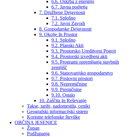
6.6. Oskrba z energijo
6.7. Javna podjetja
7. Družbene Dejavnosti
7.1. Splošno
7.2. Javni Zavodi
8. Gospodarske Dejavnosti
9. Okolje In Prostor
9.1. Splošno
9.2. Planski Akti
9.3. Prostorsko Ureditveni Pogoji
9.4. Prostorski izvedbeni akti
9.5. Programi opremljanja stavbnih
zemljišč
9.6. Stanovanjsko gospodarstvo
9.7. Poslovni prostori
9.8. Nepremičnine
9.9. Premičnine
9.10. Ostalo
10. Zaščita In Reševanje
Takse, tarife, nadomestila, ceniki
Geografski informacijski sistem
Koristne telefonske številke
OBČINA JESENICE
Župan
Podžupanja