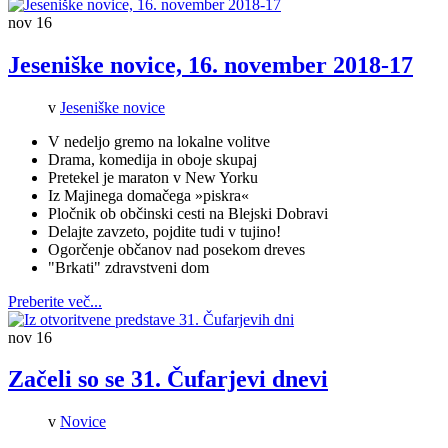
nov
16
Jeseniške novice, 16. november 2018-17
v
Jeseniške novice
V nedeljo gremo na lokalne volitve
Drama, komedija in oboje skupaj
Pretekel je maraton v New Yorku
Iz Majinega domačega
»
piskra
«
Pločnik ob občinski cesti na Blejski Dobravi
Delajte zavzeto, pojdite tudi v tujino!
Ogorčenje občanov nad posekom dreves
"Brkati" zdravstveni dom
Preberite več...
nov
16
Začeli so se 31. Čufarjevi dnevi
v
Novice