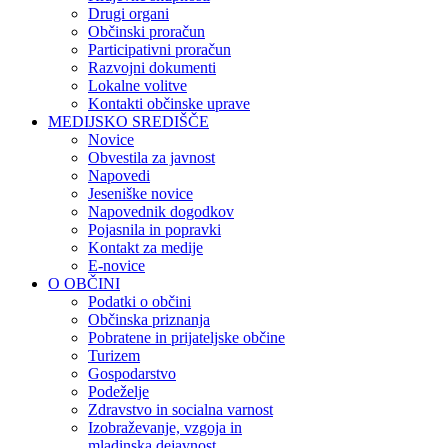
Drugi organi
Občinski proračun
Participativni proračun
Razvojni dokumenti
Lokalne volitve
Kontakti občinske uprave
MEDIJSKO SREDIŠČE
Novice
Obvestila za javnost
Napovedi
Jeseniške novice
Napovednik dogodkov
Pojasnila in popravki
Kontakt za medije
E-novice
O OBČINI
Podatki o občini
Občinska priznanja
Pobratene in prijateljske občine
Turizem
Gospodarstvo
Podeželje
Zdravstvo in socialna varnost
Izobraževanje, vzgoja in
mladinska dejavnost