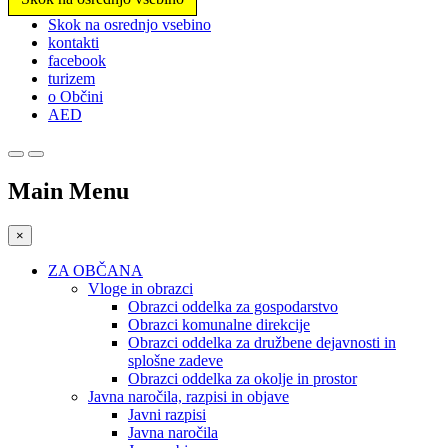
Prosimo,
Skok na osrednjo vsebino
upoštevajte:
kontakti
To
facebook
spletno
turizem
mesto
o Občini
vključuje
AED
sistem
dostopnosti.
Main Menu
×
ZA OBČANA
Vloge in obrazci
Obrazci oddelka za gospodarstvo
Obrazci komunalne direkcije
Obrazci oddelka za družbene dejavnosti in
splošne zadeve
Obrazci oddelka za okolje in prostor
Javna naročila, razpisi in objave
Javni razpisi
Javna naročila