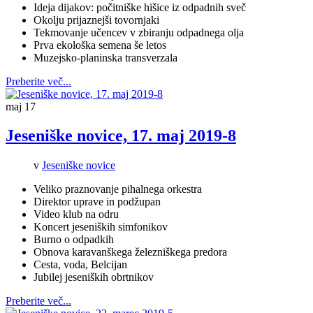
Ideja dijakov: počitniške hišice iz odpadnih sveč
Okolju prijaznejši tovornjaki
Tekmovanje učencev v zbiranju odpadnega olja
Prva ekološka semena še letos
Muzejsko-planinska transverzala
Preberite več...
maj
17
Jeseniške novice, 17. maj 2019-8
v
Jeseniške novice
Veliko praznovanje pihalnega orkestra
Direktor uprave in podžupan
Video klub na odru
Koncert jeseniških simfonikov
Burno o odpadkih
Obnova karavanškega železniškega predora
Cesta, voda, Belcijan
Jubilej jeseniških obrtnikov
Preberite več...