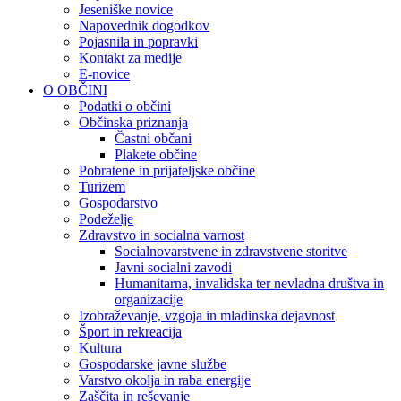
Jeseniške novice
Napovednik dogodkov
Pojasnila in popravki
Kontakt za medije
E-novice
O OBČINI
Podatki o občini
Občinska priznanja
Častni občani
Plakete občine
Pobratene in prijateljske občine
Turizem
Gospodarstvo
Podeželje
Zdravstvo in socialna varnost
Socialnovarstvene in zdravstvene storitve
Javni socialni zavodi
Humanitarna, invalidska ter nevladna društva in
organizacije
Izobraževanje, vzgoja in mladinska dejavnost
Šport in rekreacija
Kultura
Gospodarske javne službe
Varstvo okolja in raba energije
Zaščita in reševanje