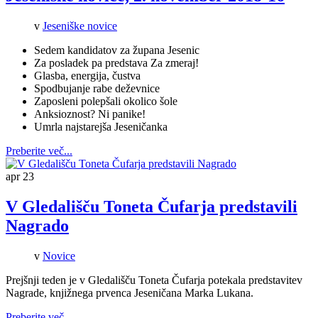
v
Jeseniške novice
Sedem kandidatov za župana Jesenic
Za posladek pa predstava Za zmeraj!
Glasba, energija, čustva
Spodbujanje rabe deževnice
Zaposleni polepšali okolico šole
Anksioznost? Ni panike!
Umrla najstarejša Jeseničanka
Preberite več...
apr
23
V Gledališču Toneta Čufarja predstavili
Nagrado
v
Novice
Prejšnji teden je v Gledališču Toneta Čufarja potekala predstavitev
Nagrade, knjižnega prvenca Jeseničana Marka Lukana.
Preberite več...