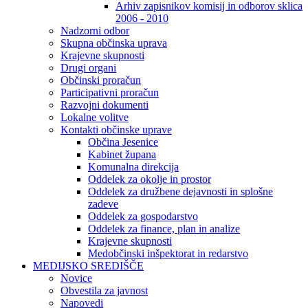
Arhiv zapisnikov komisij in odborov sklica
2006 - 2010
Nadzorni odbor
Skupna občinska uprava
Krajevne skupnosti
Drugi organi
Občinski proračun
Participativni proračun
Razvojni dokumenti
Lokalne volitve
Kontakti občinske uprave
Občina Jesenice
Kabinet župana
Komunalna direkcija
Oddelek za okolje in prostor
Oddelek za družbene dejavnosti in splošne
zadeve
Oddelek za gospodarstvo
Oddelek za finance, plan in analize
Krajevne skupnosti
Medobčinski inšpektorat in redarstvo
MEDIJSKO SREDIŠČE
Novice
Obvestila za javnost
Napovedi