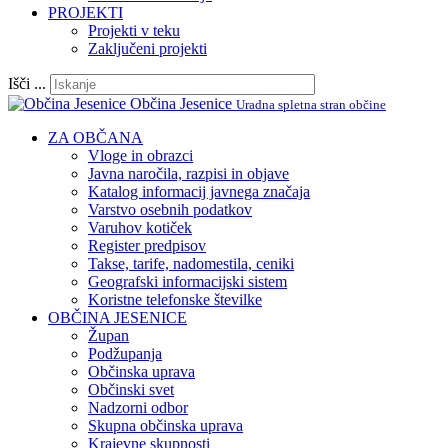
PROJEKTI
Projekti v teku
Zaključeni projekti
Išči ...
Občina Jesenice
Uradna spletna stran občine
ZA OBČANA
Vloge in obrazci
Javna naročila, razpisi in objave
Katalog informacij javnega značaja
Varstvo osebnih podatkov
Varuhov kotiček
Register predpisov
Takse, tarife, nadomestila, ceniki
Geografski informacijski sistem
Koristne telefonske številke
OBČINA JESENICE
Župan
Podžupanja
Občinska uprava
Občinski svet
Nadzorni odbor
Skupna občinska uprava
Krajevne skupnosti