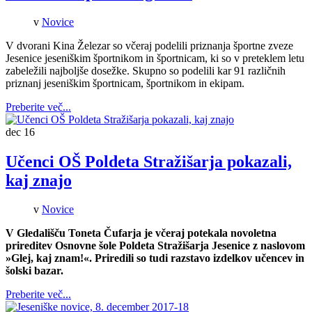
v
Novice
V dvorani Kina Železar so včeraj podelili priznanja športne zveze
Jesenice jeseniškim športnikom in športnicam, ki so v preteklem letu
zabeležili najboljše dosežke. Skupno so podelili kar 91 različnih
priznanj jeseniškim športnicam, športnikom in ekipam.
Preberite več...
dec
16
Učenci OŠ Poldeta Stražišarja pokazali,
kaj znajo
v
Novice
V Gledališču Toneta Čufarja je včeraj potekala novoletna
prireditev Osnovne šole Poldeta Stražišarja Jesenice z naslovom
»Glej, kaj znam!«. Priredili so tudi razstavo izdelkov učencev in
šolski bazar.
Preberite več...