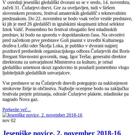
V osrednji jeseniški gledališki dvorani so se v sredo, 14. novembra,
začeli 31. Čufarjevi dnevi. Gre za uveljavljen, tudi v širšem
slovenskem prostoru, festival amaterskih gledališč s tekmovalnim
predznakom. Do 22. novembra se bodo vsak večer vrstile predstave,
ki jih je med 26 gledališči in igralskimi skupinami izbral selektor
Iztok Valič. Pomembno bo festival obogatilo šest mladinskih
predstav, ki bodo na sporedu v dopoldanskem času. Na otvoritvi
pred začetkom prve predstave Goli pianist v izvedbi Kulturnega
društva Loški oder Škofja Loka, je publiko v dvorani najprej
pozdravil predsednik organizacijskega odbora Čufarjevih dni Boris
Bregant Slavnostni govornik, mag. Igor Teršar, generalni direktor
direktorata za ustvarjalnost Ministrstva za kulturo, je orisal
gledališko umetnost skozi zgodovino in poudaril pomembno vlogo
ljubiteljskih gledaliških ustvarjalcev.
Vse predstave se na Čufarjevih dnevih potegujejo za naklonjenost
strokovne žirije in občinstva. Najbolje ocenjene bodo na zaključku
festivala prejele priznanja, odrasle Čufarjeve plakete, mladinske pa
nagrado Nova gaz.
Preberite več...
nov
02
Jeseniške novice, 2. november 2018-16