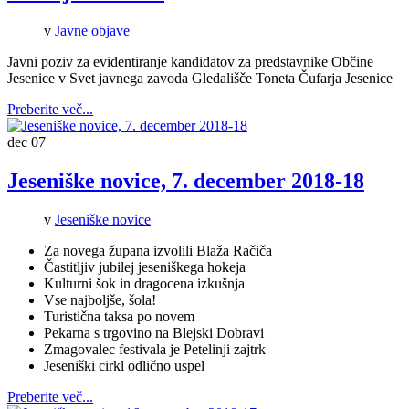
v
Javne objave
Javni poziv za evidentiranje kandidatov za predstavnike Občine
Jesenice v Svet javnega zavoda Gledališče Toneta Čufarja Jesenice
Preberite več...
dec
07
Jeseniške novice, 7. december 2018-18
v
Jeseniške novice
Za novega župana izvolili Blaža Račiča
Častitljiv jubilej jeseniškega hokeja
Kulturni šok in dragocena izkušnja
Vse najboljše, šola!
Turistična taksa po novem
Pekarna s trgovino na Blejski Dobravi
Zmagovalec festivala je Petelinji zajtrk
Jeseniški cirkl odlično uspel
Preberite več...