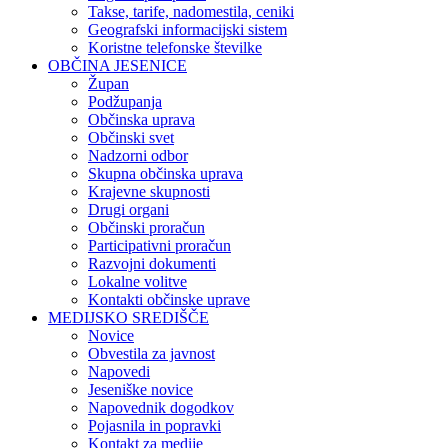
Takse, tarife, nadomestila, ceniki
Geografski informacijski sistem
Koristne telefonske številke
OBČINA JESENICE
Župan
Podžupanja
Občinska uprava
Občinski svet
Nadzorni odbor
Skupna občinska uprava
Krajevne skupnosti
Drugi organi
Občinski proračun
Participativni proračun
Razvojni dokumenti
Lokalne volitve
Kontakti občinske uprave
MEDIJSKO SREDIŠČE
Novice
Obvestila za javnost
Napovedi
Jeseniške novice
Napovednik dogodkov
Pojasnila in popravki
Kontakt za medije