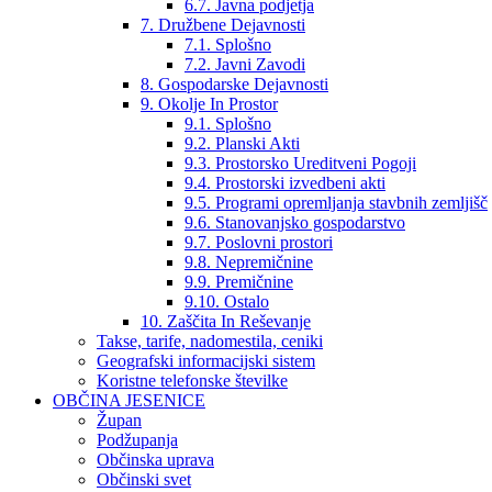
6.7. Javna podjetja
7. Družbene Dejavnosti
7.1. Splošno
7.2. Javni Zavodi
8. Gospodarske Dejavnosti
9. Okolje In Prostor
9.1. Splošno
9.2. Planski Akti
9.3. Prostorsko Ureditveni Pogoji
9.4. Prostorski izvedbeni akti
9.5. Programi opremljanja stavbnih zemljišč
9.6. Stanovanjsko gospodarstvo
9.7. Poslovni prostori
9.8. Nepremičnine
9.9. Premičnine
9.10. Ostalo
10. Zaščita In Reševanje
Takse, tarife, nadomestila, ceniki
Geografski informacijski sistem
Koristne telefonske številke
OBČINA JESENICE
Župan
Podžupanja
Občinska uprava
Občinski svet