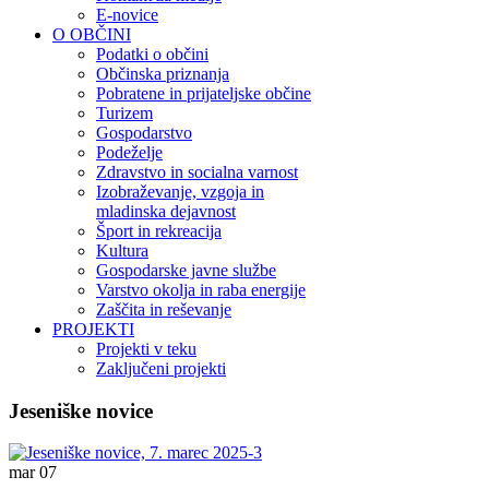
E-novice
O OBČINI
Podatki o občini
Občinska priznanja
Pobratene in prijateljske občine
Turizem
Gospodarstvo
Podeželje
Zdravstvo in socialna varnost
Izobraževanje, vzgoja in
mladinska dejavnost
Šport in rekreacija
Kultura
Gospodarske javne službe
Varstvo okolja in raba energije
Zaščita in reševanje
PROJEKTI
Projekti v teku
Zaključeni projekti
Jeseniške novice
mar
07