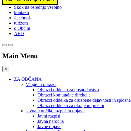
Prosimo,
Skok na osrednjo vsebino
upoštevajte:
kontakti
To
facebook
spletno
turizem
mesto
o Občini
vključuje
AED
sistem
dostopnosti.
Pritisnite
Control-
Main Menu
F11,
da
prilagodite
×
spletno
mesto
ZA OBČANA
slabovidnim,
Vloge in obrazci
ki
Obrazci oddelka za gospodarstvo
uporabljajo
Obrazci komunalne direkcije
bralnik
Obrazci oddelka za družbene dejavnosti in splošn
zaslona;
Obrazci oddelka za okolje in prostor
Pritisnite
Javna naročila, razpisi in objave
Control-
Javni razpisi
F10,
Javna naročila
da
Javne objave
odprete