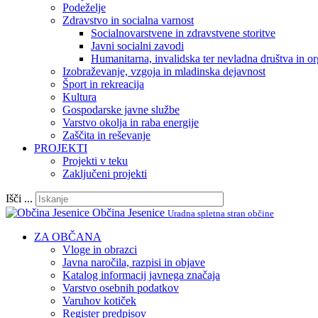
Podeželje
Zdravstvo in socialna varnost
Socialnovarstvene in zdravstvene storitve
Javni socialni zavodi
Humanitarna, invalidska ter nevladna društva in or
Izobraževanje, vzgoja in mladinska dejavnost
Šport in rekreacija
Kultura
Gospodarske javne službe
Varstvo okolja in raba energije
Zaščita in reševanje
PROJEKTI
Projekti v teku
Zaključeni projekti
Išči ...
Občina Jesenice
Uradna spletna stran občine
ZA OBČANA
Vloge in obrazci
Javna naročila, razpisi in objave
Katalog informacij javnega značaja
Varstvo osebnih podatkov
Varuhov kotiček
Register predpisov