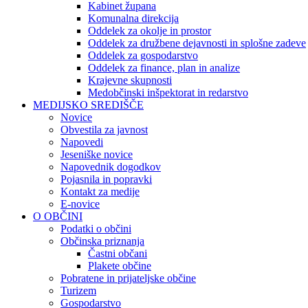
Kabinet župana
Komunalna direkcija
Oddelek za okolje in prostor
Oddelek za družbene dejavnosti in splošne zadeve
Oddelek za gospodarstvo
Oddelek za finance, plan in analize
Krajevne skupnosti
Medobčinski inšpektorat in redarstvo
MEDIJSKO SREDIŠČE
Novice
Obvestila za javnost
Napovedi
Jeseniške novice
Napovednik dogodkov
Pojasnila in popravki
Kontakt za medije
E-novice
O OBČINI
Podatki o občini
Občinska priznanja
Častni občani
Plakete občine
Pobratene in prijateljske občine
Turizem
Gospodarstvo