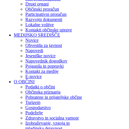
Drugi organi
Občinski proračun
Participativni proračun
Razvojni dokumenti
Lokalne volitve
Kontakti občinske uprave
MEDIJSKO SREDIŠČE
Novice
Obvestila za javnost
Napovedi
Jeseniške novice
Napovednik dogodkov
Pojasnila in popravki
Kontakt za medije
E-novice
O OBČINI
Podatki o občini
Občinska priznanja
Pobratene in prijateljske občine
Turizem
Gospodarstvo
Podeželje
Zdravstvo in socialna varnost
Izobraževanje, vzgoja in
mladinska dejavnost