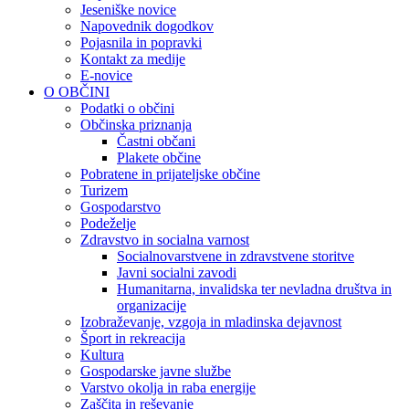
Jeseniške novice
Napovednik dogodkov
Pojasnila in popravki
Kontakt za medije
E-novice
O OBČINI
Podatki o občini
Občinska priznanja
Častni občani
Plakete občine
Pobratene in prijateljske občine
Turizem
Gospodarstvo
Podeželje
Zdravstvo in socialna varnost
Socialnovarstvene in zdravstvene storitve
Javni socialni zavodi
Humanitarna, invalidska ter nevladna društva in
organizacije
Izobraževanje, vzgoja in mladinska dejavnost
Šport in rekreacija
Kultura
Gospodarske javne službe
Varstvo okolja in raba energije
Zaščita in reševanje