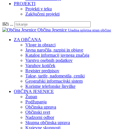
PROJEKTI
Projekti v teku
Zaključeni projekti
Išči ...
Občina Jesenice
Uradna spletna stran občine
ZA OBČANA
Vloge in obrazci
Javna naročila, razpisi in objave
Katalog informacij javnega značaja
Varstvo osebnih podatkov
Varuhov kotiček
Register predpisov
Takse, tarife, nadomestila, ceniki
Geografski informacijski sistem
Koristne telefonske številke
OBČINA JESENICE
Župan
Podžupanja
Občinska uprava
Občinski svet
Nadzorni odbor
Skupna občinska uprava
Krajevne skupnosti