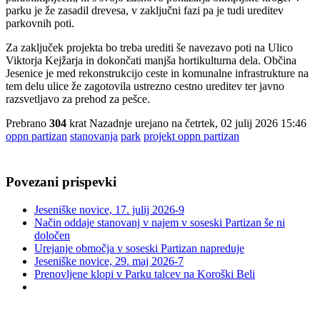
parku je že zasadil drevesa, v zaključni fazi pa je tudi ureditev
parkovnih poti.
Za zaključek projekta bo treba urediti še navezavo poti na Ulico
Viktorja Kejžarja in dokončati manjša hortikulturna dela. Občina
Jesenice je med rekonstrukcijo ceste in komunalne infrastrukture na
tem delu ulice že zagotovila ustrezno cestno ureditev ter javno
razsvetljavo za prehod za pešce.
Prebrano
304
krat
Nazadnje urejano na četrtek, 02 julij 2026 15:46
oppn partizan
stanovanja
park
projekt oppn partizan
Povezani prispevki
Jeseniške novice, 17. julij 2026-9
Način oddaje stanovanj v najem v soseski Partizan še ni
določen
Urejanje območja v soseski Partizan napreduje
Jeseniške novice, 29. maj 2026-7
Prenovljene klopi v Parku talcev na Koroški Beli