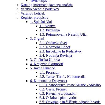
Javne objave
Katalog informacij javnega značaja
Varstvo osebnih podatkov
Varuhov kotiček
Register predpisov
1. Splošni Akti
1.1 Volitve
1.2. Priznanja
1.3. Poimenovanja Naselij, Ulic
2. Organi
2.1. Občinski Svet
2.2. Nadzorni Odbor
2.3. Inšpekcije In Redarstvo
2.4. Notranja Revizija
3. Občinska Uprava
4. Krajevne Skupnosti
5. Javne Finance
5.1. Proračun
5.2. Takse, Tarife, Nadomestila
6. Komunalna Dejavnost
6.1. Gospodarske Javne Službe - Splošno
6.2. Ceste, Promet
6.3. Ravnanje z odpadki
6.4. Oskrba s pitno vodo
6.5. Odvajanje in čiščenje odpadnih voda