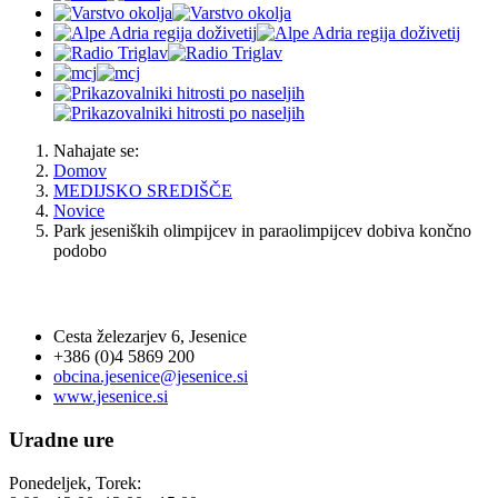
Nahajate se:
Domov
MEDIJSKO SREDIŠČE
Novice
Park jeseniških olimpijcev in paraolimpijcev dobiva končno
podobo
OBČINA JESENICE
Cesta železarjev 6, Jesenice
+386 (0)4 5869 200
obcina.jesenice@jesenice.si
www.jesenice.si
Uradne ure
Ponedeljek, Torek: