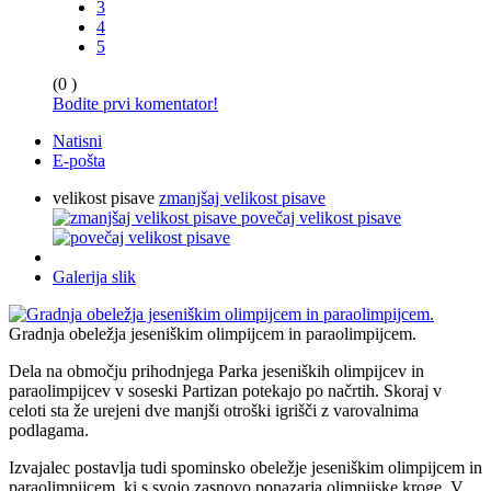
3
4
5
(0 )
Bodite prvi komentator!
Natisni
E-pošta
velikost pisave
zmanjšaj velikost pisave
povečaj velikost pisave
Galerija slik
Gradnja obeležja jeseniškim olimpijcem in paraolimpijcem.
Dela na območju prihodnjega Parka jeseniških olimpijcev in
paraolimpijcev v soseski Partizan potekajo po načrtih. Skoraj v
celoti sta že urejeni dve manjši otroški igrišči z varovalnima
podlagama.
Izvajalec postavlja tudi spominsko obeležje jeseniškim olimpijcem in
paraolimpijcem, ki s svojo zasnovo ponazarja olimpijske kroge. V