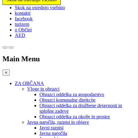
Prosimo,
Skok na osrednjo vsebino
upoštevajte:
kontakti
To
facebook
spletno
turizem
mesto
o Občini
vključuje
AED
sistem
dostopnosti.
Main Menu
×
ZA OBČANA
Vloge in obrazci
Obrazci oddelka za gospodarstvo
Obrazci komunalne direkcije
Obrazci oddelka za družbene dejavnosti in
splošne zadeve
Obrazci oddelka za okolje in prostor
Javna naročila, razpisi in objave
Javni razpisi
Javna naročila