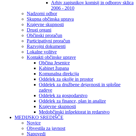
Arhiv zapisnikov komisij in odborov sklica
2006 - 2010
Nadzorni odbor
Skupna občinska uprava
Krajevne skupnosti
Drugi organi
Občinski proračun
Participativni proračun
Razvojni dokumenti
Lokalne volitve
Kontakti občinske uprave
Občina Jesenice
Kabinet župana
Komunalna direkcija
Oddelek za okolje in prostor
Oddelek za družbene dejavnosti in splošne
zadeve
Oddelek za gospodarstvo
Oddelek za finance, plan in analize
Krajevne skupnosti
Medobčinski inšpektorat in redarstvo
MEDIJSKO SREDIŠČE
Novice
Obvestila za javnost
Napovedi