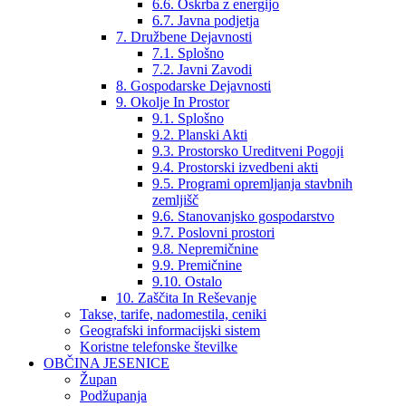
6.6. Oskrba z energijo
6.7. Javna podjetja
7. Družbene Dejavnosti
7.1. Splošno
7.2. Javni Zavodi
8. Gospodarske Dejavnosti
9. Okolje In Prostor
9.1. Splošno
9.2. Planski Akti
9.3. Prostorsko Ureditveni Pogoji
9.4. Prostorski izvedbeni akti
9.5. Programi opremljanja stavbnih
zemljišč
9.6. Stanovanjsko gospodarstvo
9.7. Poslovni prostori
9.8. Nepremičnine
9.9. Premičnine
9.10. Ostalo
10. Zaščita In Reševanje
Takse, tarife, nadomestila, ceniki
Geografski informacijski sistem
Koristne telefonske številke
OBČINA JESENICE
Župan
Podžupanja