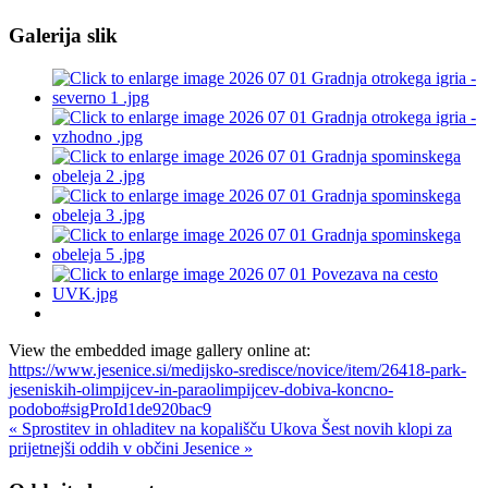
Galerija slik
View the embedded image gallery online at:
https://www.jesenice.si/medijsko-sredisce/novice/item/26418-park-
jeseniskih-olimpijcev-in-paraolimpijcev-dobiva-koncno-
podobo#sigProId1de920bac9
« Sprostitev in ohladitev na kopališču Ukova
Šest novih klopi za
prijetnejši oddih v občini Jesenice »