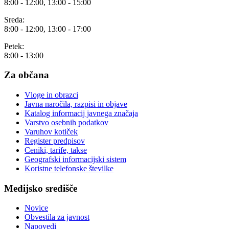
8:00 - 12:00, 13:00 - 15:00
Sreda:
8:00 - 12:00, 13:00 - 17:00
Petek:
8:00 - 13:00
Za občana
Vloge in obrazci
Javna naročila, razpisi in objave
Katalog informacij javnega značaja
Varstvo osebnih podatkov
Varuhov kotiček
Register predpisov
Ceniki, tarife, takse
Geografski informacijski sistem
Koristne telefonske številke
Medijsko središče
Novice
Obvestila za javnost
Napovedi