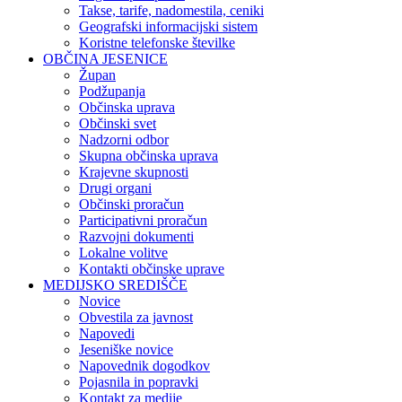
Takse, tarife, nadomestila, ceniki
Geografski informacijski sistem
Koristne telefonske številke
OBČINA JESENICE
Župan
Podžupanja
Občinska uprava
Občinski svet
Nadzorni odbor
Skupna občinska uprava
Krajevne skupnosti
Drugi organi
Občinski proračun
Participativni proračun
Razvojni dokumenti
Lokalne volitve
Kontakti občinske uprave
MEDIJSKO SREDIŠČE
Novice
Obvestila za javnost
Napovedi
Jeseniške novice
Napovednik dogodkov
Pojasnila in popravki
Kontakt za medije