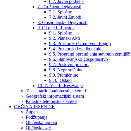
6.7. Javna podjetja
7. Družbene Dejavnosti
7.1. Splošno
7.2. Javni Zavodi
8. Gospodarske Dejavnosti
9. Okolje In Prostor
9.1. Splošno
9.2. Planski Akti
9.3. Prostorsko Ureditveni Pogoji
9.4. Prostorski izvedbeni akti
9.5. Programi opremljanja stavbnih zemljišč
9.6. Stanovanjsko gospodarstvo
9.7. Poslovni prostori
9.8. Nepremičnine
9.9. Premičnine
9.10. Ostalo
10. Zaščita In Reševanje
Takse, tarife, nadomestila, ceniki
Geografski informacijski sistem
Koristne telefonske številke
OBČINA JESENICE
Župan
Podžupanja
Občinska uprava
Občinski svet