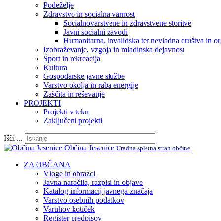
Podeželje
Zdravstvo in socialna varnost
Socialnovarstvene in zdravstvene storitve
Javni socialni zavodi
Humanitarna, invalidska ter nevladna društva in or
Izobraževanje, vzgoja in mladinska dejavnost
Šport in rekreacija
Kultura
Gospodarske javne službe
Varstvo okolja in raba energije
Zaščita in reševanje
PROJEKTI
Projekti v teku
Zaključeni projekti
Išči ...
Občina Jesenice
Uradna spletna stran občine
ZA OBČANA
Vloge in obrazci
Javna naročila, razpisi in objave
Katalog informacij javnega značaja
Varstvo osebnih podatkov
Varuhov kotiček
Register predpisov