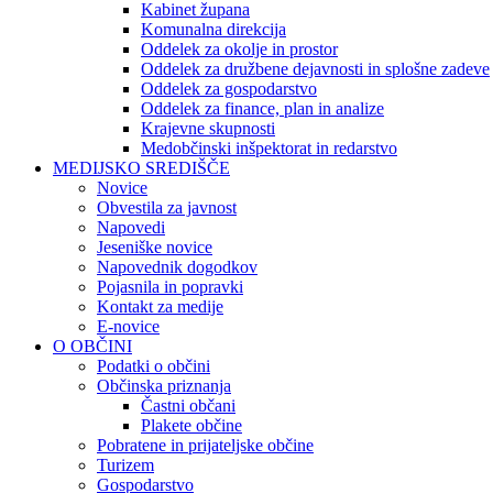
Kabinet župana
Komunalna direkcija
Oddelek za okolje in prostor
Oddelek za družbene dejavnosti in splošne zadeve
Oddelek za gospodarstvo
Oddelek za finance, plan in analize
Krajevne skupnosti
Medobčinski inšpektorat in redarstvo
MEDIJSKO SREDIŠČE
Novice
Obvestila za javnost
Napovedi
Jeseniške novice
Napovednik dogodkov
Pojasnila in popravki
Kontakt za medije
E-novice
O OBČINI
Podatki o občini
Občinska priznanja
Častni občani
Plakete občine
Pobratene in prijateljske občine
Turizem
Gospodarstvo