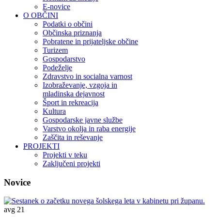
E-novice
O OBČINI
Podatki o občini
Občinska priznanja
Pobratene in prijateljske občine
Turizem
Gospodarstvo
Podeželje
Zdravstvo in socialna varnost
Izobraževanje, vzgoja in
mladinska dejavnost
Šport in rekreacija
Kultura
Gospodarske javne službe
Varstvo okolja in raba energije
Zaščita in reševanje
PROJEKTI
Projekti v teku
Zaključeni projekti
Novice
avg
21