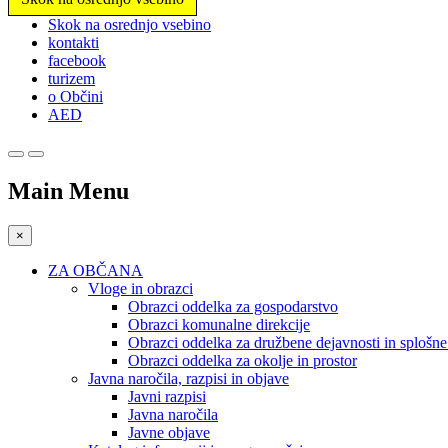
Prosimo,
Skok na osrednjo vsebino
upoštevajte:
kontakti
To
facebook
spletno
turizem
mesto
o Občini
vključuje
AED
sistem
dostopnosti.
Pritisnite
Control-
Main Menu
F11,
da
prilagodite
×
spletno
mesto
ZA OBČANA
slabovidnim,
Vloge in obrazci
ki
Obrazci oddelka za gospodarstvo
uporabljajo
Obrazci komunalne direkcije
bralnik
Obrazci oddelka za družbene dejavnosti in splošn
zaslona;
Obrazci oddelka za okolje in prostor
Pritisnite
Javna naročila, razpisi in objave
Control-
Javni razpisi
F10,
Javna naročila
da
Javne objave
odprete