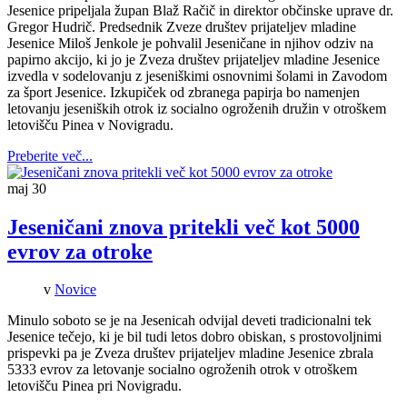
Jesenice pripeljala župan Blaž Račič in direktor občinske uprave dr.
Gregor Hudrič. Predsednik Zveze društev prijateljev mladine
Jesenice Miloš Jenkole je pohvalil Jeseničane in njihov odziv na
papirno akcijo, ki jo je Zveza društev prijateljev mladine Jesenice
izvedla v sodelovanju z jeseniškimi osnovnimi šolami in Zavodom
za šport Jesenice. Izkupiček od zbranega papirja bo namenjen
letovanju jeseniških otrok iz socialno ogroženih družin v otroškem
letovišču Pinea v Novigradu.
Preberite več...
maj
30
Jeseničani znova pritekli več kot 5000
evrov za otroke
v
Novice
Minulo soboto se je na Jesenicah odvijal deveti tradicionalni tek
Jesenice tečejo, ki je bil tudi letos dobro obiskan, s prostovoljnimi
prispevki pa je Zveza društev prijateljev mladine Jesenice zbrala
5333 evrov za letovanje socialno ogroženih otrok v otroškem
letovišču Pinea pri Novigradu.