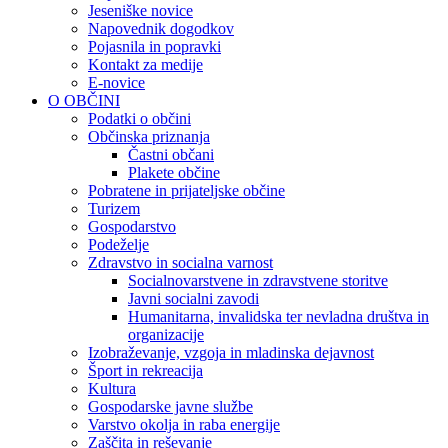
Jeseniške novice
Napovednik dogodkov
Pojasnila in popravki
Kontakt za medije
E-novice
O OBČINI
Podatki o občini
Občinska priznanja
Častni občani
Plakete občine
Pobratene in prijateljske občine
Turizem
Gospodarstvo
Podeželje
Zdravstvo in socialna varnost
Socialnovarstvene in zdravstvene storitve
Javni socialni zavodi
Humanitarna, invalidska ter nevladna društva in
organizacije
Izobraževanje, vzgoja in mladinska dejavnost
Šport in rekreacija
Kultura
Gospodarske javne službe
Varstvo okolja in raba energije
Zaščita in reševanje