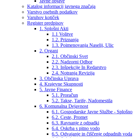
Javne objave
Katalog informacij javnega značaja
Varstvo osebnih podatkov
Varuhov kotiček
Register predpisov
1. Splošni Akti
1.1 Volitve
1.2. Priznanja
1.3. Poimenovanja Naselij, Ulic
2. Organi
2.1. Občinski Svet
2.2. Nadzorni Odbor
2.3. Inšpekcije In Redarstvo
2.4. Notranja Revizija
3. Občinska Uprava
4. Krajevne Skupnosti
5. Javne Finance
5.1. Proračun
5.2. Takse, Tarife, Nadomestila
6. Komunalna Dejavnost
6.1. Gospodarske Javne Službe - Splošno
6.2. Ceste, Promet
6.3. Ravnanje z odpadki
6.4. Oskrba s pitno vodo
6.5. Odvajanje in čiščenje odpadnih voda