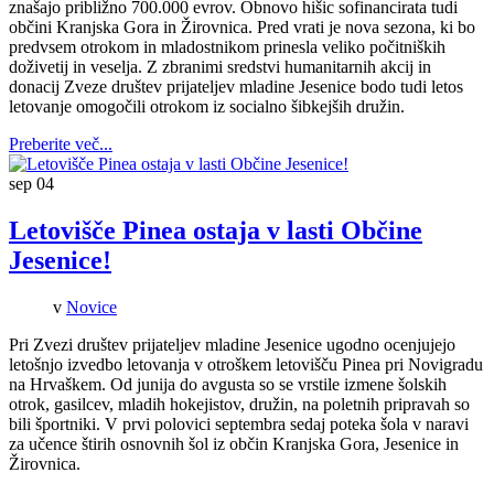
znašajo približno 700.000 evrov. Obnovo hišic sofinancirata tudi
občini Kranjska Gora in Žirovnica. Pred vrati je nova sezona, ki bo
predvsem otrokom in mladostnikom prinesla veliko počitniških
doživetij in veselja. Z zbranimi sredstvi humanitarnih akcij in
donacij Zveze društev prijateljev mladine Jesenice bodo tudi letos
letovanje omogočili otrokom iz socialno šibkejših družin.
Preberite več...
sep
04
Letovišče Pinea ostaja v lasti Občine
Jesenice!
v
Novice
Pri Zvezi društev prijateljev mladine Jesenice ugodno ocenjujejo
letošnjo izvedbo letovanja v otroškem letovišču Pinea pri Novigradu
na Hrvaškem. Od junija do avgusta so se vrstile izmene šolskih
otrok, gasilcev, mladih hokejistov, družin, na poletnih pripravah so
bili športniki. V prvi polovici septembra sedaj poteka šola v naravi
za učence štirih osnovnih šol iz občin Kranjska Gora, Jesenice in
Žirovnica.