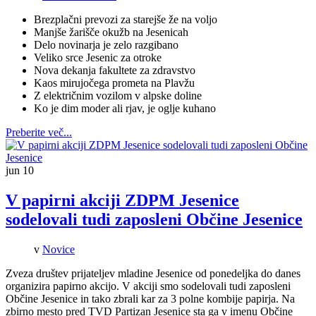
Brezplačni prevozi za starejše že na voljo
Manjše žarišče okužb na Jesenicah
Delo novinarja je zelo razgibano
Veliko srce Jesenic za otroke
Nova dekanja fakultete za zdravstvo
Kaos mirujočega prometa na Plavžu
Z električnim vozilom v alpske doline
Ko je dim moder ali rjav, je oglje kuhano
Preberite več...
jun
10
V papirni akciji ZDPM Jesenice
sodelovali tudi zaposleni Občine Jesenice
v
Novice
Zveza društev prijateljev mladine Jesenice od ponedeljka do danes
organizira papirno akcijo. V akciji smo sodelovali tudi zaposleni
Občine Jesenice in tako zbrali kar za 3 polne kombije papirja. Na
zbirno mesto pred TVD Partizan Jesenice sta ga v imenu Občine