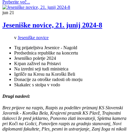
Preberite več...
jun
21
Jeseniške novice, 21. junij 2024-8
v
Jeseniške novice
Trg prijateljstva Jesenice - Nagold
Predsednica republike na koncertu
Jeseniško poletje 2024
Krpan zaživel na Pristavi
Na izredni seji tudi ministrica
Igrišče na Kresu na Koroški Beli
Donacije za otroške radosti ob morju
Skakalec s stolpa v vodo
Drugi naslovi:
Brez prijave na razpis, Razpis za podelitev priznanj KS Slovenski
Javornik - Koroška Bela, Krajevni praznik KS Plavž, Trajnostni
tlakovci že pred jeklarno, Ponovno zlati inovatorji, Spletna kamera
pri Koči na Golici, Ponovljen razpis za gradnjo stanovanj, Novi
diplomanti fakultete, Ples, pesmi in ustvarjanje, Zanj žoga ni nikoli