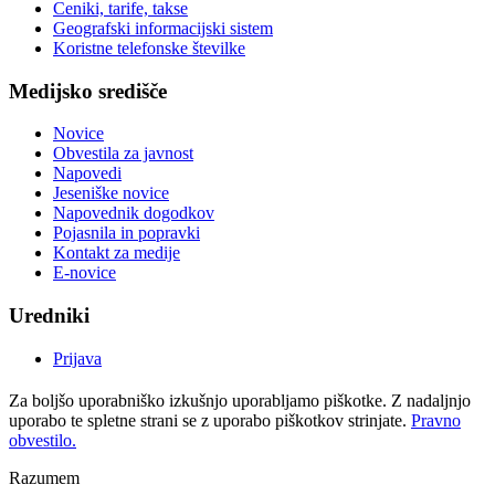
Ceniki, tarife, takse
Geografski informacijski sistem
Koristne telefonske številke
Medijsko središče
Novice
Obvestila za javnost
Napovedi
Jeseniške novice
Napovednik dogodkov
Pojasnila in popravki
Kontakt za medije
E-novice
Uredniki
Prijava
Za boljšo uporabniško izkušnjo uporabljamo piškotke. Z nadaljnjo
uporabo te spletne strani se z uporabo piškotkov strinjate.
Pravno
obvestilo.
Razumem