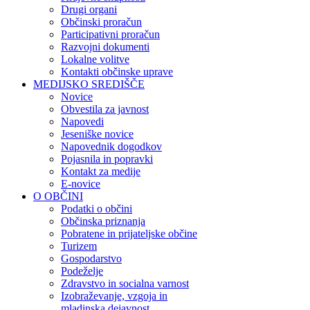
Drugi organi
Občinski proračun
Participativni proračun
Razvojni dokumenti
Lokalne volitve
Kontakti občinske uprave
MEDIJSKO SREDIŠČE
Novice
Obvestila za javnost
Napovedi
Jeseniške novice
Napovednik dogodkov
Pojasnila in popravki
Kontakt za medije
E-novice
O OBČINI
Podatki o občini
Občinska priznanja
Pobratene in prijateljske občine
Turizem
Gospodarstvo
Podeželje
Zdravstvo in socialna varnost
Izobraževanje, vzgoja in
mladinska dejavnost