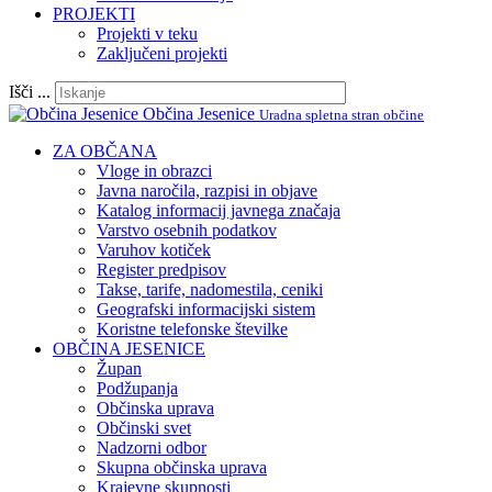
PROJEKTI
Projekti v teku
Zaključeni projekti
Išči ...
Občina Jesenice
Uradna spletna stran občine
ZA OBČANA
Vloge in obrazci
Javna naročila, razpisi in objave
Katalog informacij javnega značaja
Varstvo osebnih podatkov
Varuhov kotiček
Register predpisov
Takse, tarife, nadomestila, ceniki
Geografski informacijski sistem
Koristne telefonske številke
OBČINA JESENICE
Župan
Podžupanja
Občinska uprava
Občinski svet
Nadzorni odbor
Skupna občinska uprava
Krajevne skupnosti