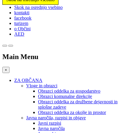
Prosimo,
Skok na osrednjo vsebino
upoštevajte:
kontakti
To
facebook
spletno
turizem
mesto
o Občini
vključuje
AED
sistem
dostopnosti.
Main Menu
×
ZA OBČANA
Vloge in obrazci
Obrazci oddelka za gospodarstvo
Obrazci komunalne direkcije
Obrazci oddelka za družbene dejavnosti in
splošne zadeve
Obrazci oddelka za okolje in prostor
Javna naročila, razpisi in objave
Javni razpisi
Javna naročila