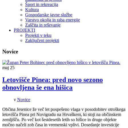
Šport in rekreacija
Kultura
Gospodarske javne službe
Varstvo okolja in raba energije
Zaščita in reševanje
PROJEKTI
Projekti v teku
Zaključeni projekti
Novice
maj
25
Letovišče Pinea: pred novo sezono
obnovljena še ena hišica
v
Novice
Občina Jesenice že več let pospešeno vlaga v posodobitev otroškega
letovišča Pinea pri Novigradu na Hrvaškem, ki stoji na občinskem
zemljišču. Po več kot šestdesetih letih so hišice in druge objekte
močno načeli zob časa in vremenski vplivi. Dosedanje investicije