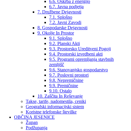
6.6. Oskrba z energijo
6.7. Javna podjetja
7. Družbene Dejavnosti
7.1. Splošno
7.2. Javni Zavodi
8. Gospodarske Dejavnosti
9. Okolje In Prostor
9.1. Splošno
9.2. Planski Akti
9.3. Prostorsko Ureditveni Pogoji
9.4. Prostorski izvedbeni akti
9.5. Programi opremljanja stavbnih
zemljišč
9.6. Stanovanjsko gospodarstvo
9.7. Poslovni prostori
9.8. Nepremičnine
9.9. Premičnine
9.10. Ostalo
10. Zaščita In Reševanje
Takse, tarife, nadomestila, ceniki
Geografski informacijski sistem
Koristne telefonske številke
OBČINA JESENICE
Župan
Podžupanja