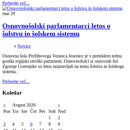
Preberite več...
mar
29
Osnovnošolski parlamentarci letos o
šolstvu in šolskem sistemu
v
Novice
Osnovna šola Prežihovega Voranca Jesenice je v preteklem tednu
gostila regijski otroški parlament. Osnovnošolci iz osnovnih šol
Zgornje Gorenjske so letos razpravljali na temo šolstva in šolskega
sistema.
Preberite več...
Koledar
«
Avgust 2026
»
Pon
Tor
Sre
Čet
Pet
Sob
Ned
1
2
3
4
5
6
7
8
9