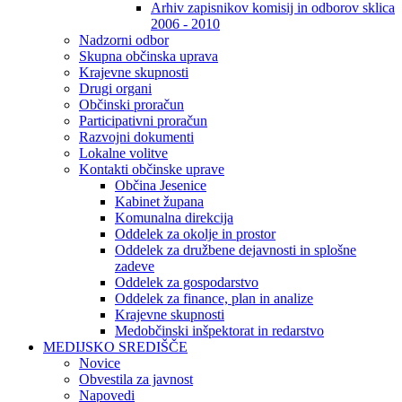
Arhiv zapisnikov komisij in odborov sklica
2006 - 2010
Nadzorni odbor
Skupna občinska uprava
Krajevne skupnosti
Drugi organi
Občinski proračun
Participativni proračun
Razvojni dokumenti
Lokalne volitve
Kontakti občinske uprave
Občina Jesenice
Kabinet župana
Komunalna direkcija
Oddelek za okolje in prostor
Oddelek za družbene dejavnosti in splošne
zadeve
Oddelek za gospodarstvo
Oddelek za finance, plan in analize
Krajevne skupnosti
Medobčinski inšpektorat in redarstvo
MEDIJSKO SREDIŠČE
Novice
Obvestila za javnost
Napovedi