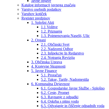
Javne objave
Katalog informacij javnega značaja
Varstvo osebnih podatkov
Varuhov kotiček
Register predpisov
1. Splošni Akti
1.1 Volitve
1.2. Priznanja
1.3. Poimenovanja Naselij, Ulic
2. Organi
2.1. Občinski Svet
2.2. Nadzorni Odbor
2.3. Inšpekcije In Redarstvo
2.4. Notranja Revizija
3. Občinska Uprava
4. Krajevne Skupnosti
5. Javne Finance
5.1. Proračun
5.2. Takse, Tarife, Nadomestila
6. Komunalna Dejavnost
6.1. Gospodarske Javne Službe - Splošno
6.2. Ceste, Promet
6.3. Ravnanje z odpadki
6.4. Oskrba s pitno vodo
6.5. Odvajanje in čiščenje odpadnih voda