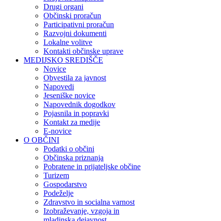
Drugi organi
Občinski proračun
Participativni proračun
Razvojni dokumenti
Lokalne volitve
Kontakti občinske uprave
MEDIJSKO SREDIŠČE
Novice
Obvestila za javnost
Napovedi
Jeseniške novice
Napovednik dogodkov
Pojasnila in popravki
Kontakt za medije
E-novice
O OBČINI
Podatki o občini
Občinska priznanja
Pobratene in prijateljske občine
Turizem
Gospodarstvo
Podeželje
Zdravstvo in socialna varnost
Izobraževanje, vzgoja in
mladinska dejavnost