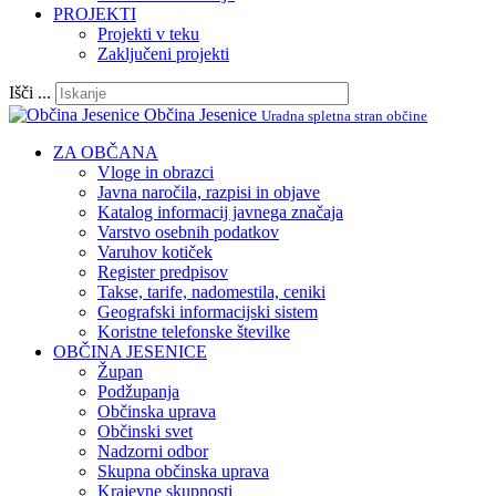
PROJEKTI
Projekti v teku
Zaključeni projekti
Išči ...
Občina Jesenice
Uradna spletna stran občine
ZA OBČANA
Vloge in obrazci
Javna naročila, razpisi in objave
Katalog informacij javnega značaja
Varstvo osebnih podatkov
Varuhov kotiček
Register predpisov
Takse, tarife, nadomestila, ceniki
Geografski informacijski sistem
Koristne telefonske številke
OBČINA JESENICE
Župan
Podžupanja
Občinska uprava
Občinski svet
Nadzorni odbor
Skupna občinska uprava
Krajevne skupnosti