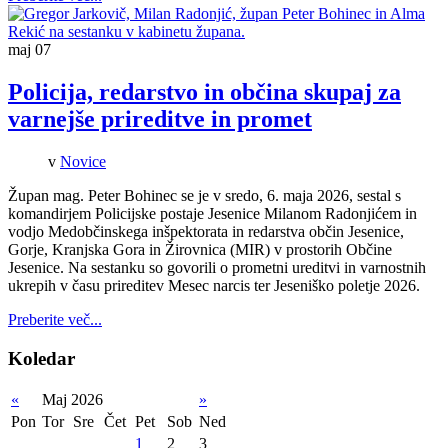
maj
07
Policija, redarstvo in občina skupaj za
varnejše prireditve in promet
v
Novice
Župan mag. Peter Bohinec se je v sredo, 6. maja 2026, sestal s
komandirjem Policijske postaje Jesenice Milanom Radonjićem in
vodjo Medobčinskega inšpektorata in redarstva občin Jesenice,
Gorje, Kranjska Gora in Žirovnica (MIR) v prostorih Občine
Jesenice. Na sestanku so govorili o prometni ureditvi in varnostnih
ukrepih v času prireditev Mesec narcis ter Jeseniško poletje 2026.
Preberite več...
Koledar
«
Maj 2026
»
Pon
Tor
Sre
Čet
Pet
Sob
Ned
1
2
3