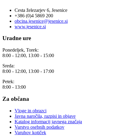
Cesta železarjev 6, Jesenice
+386 (0)4 5869 200
obcina.jesenice@jesenice.si
www.jesenice.si
Uradne ure
Ponedeljek, Torek:
8:00 - 12:00, 13:00 - 15:00
Sreda:
8:00 - 12:00, 13:00 - 17:00
Petek:
8:00 - 13:00
Za občana
Vloge in obrazci
Javna naročila, razpisi in objave
Katalog informacij javnega značaja
Varstvo osebnih podatkov
Varuhov kotiček