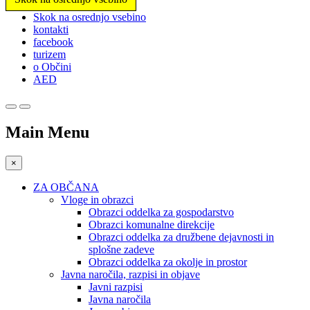
Prosimo,
Skok na osrednjo vsebino
upoštevajte:
kontakti
To
facebook
spletno
turizem
mesto
o Občini
vključuje
AED
sistem
dostopnosti.
Main Menu
×
ZA OBČANA
Vloge in obrazci
Obrazci oddelka za gospodarstvo
Obrazci komunalne direkcije
Obrazci oddelka za družbene dejavnosti in
splošne zadeve
Obrazci oddelka za okolje in prostor
Javna naročila, razpisi in objave
Javni razpisi
Javna naročila