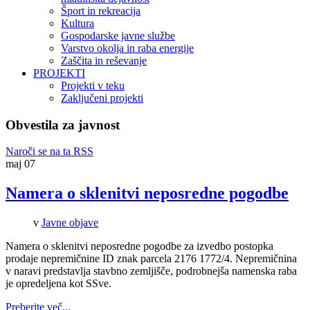
Šport in rekreacija
Kultura
Gospodarske javne službe
Varstvo okolja in raba energije
Zaščita in reševanje
PROJEKTI
Projekti v teku
Zaključeni projekti
Obvestila za javnost
Naroči se na ta RSS
maj
07
Namera o sklenitvi neposredne pogodbe
v
Javne objave
Namera o sklenitvi neposredne pogodbe za izvedbo postopka
prodaje nepremičnine ID znak parcela 2176 1772/4. Nepremičnina
v naravi predstavlja stavbno zemljišče, podrobnejša namenska raba
je opredeljena kot SSve.
Preberite več...