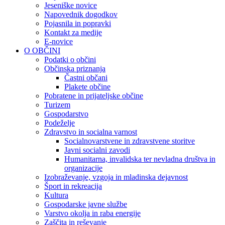
Jeseniške novice
Napovednik dogodkov
Pojasnila in popravki
Kontakt za medije
E-novice
O OBČINI
Podatki o občini
Občinska priznanja
Častni občani
Plakete občine
Pobratene in prijateljske občine
Turizem
Gospodarstvo
Podeželje
Zdravstvo in socialna varnost
Socialnovarstvene in zdravstvene storitve
Javni socialni zavodi
Humanitarna, invalidska ter nevladna društva in
organizacije
Izobraževanje, vzgoja in mladinska dejavnost
Šport in rekreacija
Kultura
Gospodarske javne službe
Varstvo okolja in raba energije
Zaščita in reševanje