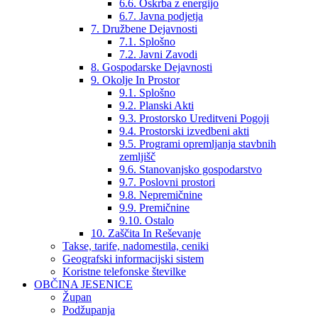
6.6. Oskrba z energijo
6.7. Javna podjetja
7. Družbene Dejavnosti
7.1. Splošno
7.2. Javni Zavodi
8. Gospodarske Dejavnosti
9. Okolje In Prostor
9.1. Splošno
9.2. Planski Akti
9.3. Prostorsko Ureditveni Pogoji
9.4. Prostorski izvedbeni akti
9.5. Programi opremljanja stavbnih
zemljišč
9.6. Stanovanjsko gospodarstvo
9.7. Poslovni prostori
9.8. Nepremičnine
9.9. Premičnine
9.10. Ostalo
10. Zaščita In Reševanje
Takse, tarife, nadomestila, ceniki
Geografski informacijski sistem
Koristne telefonske številke
OBČINA JESENICE
Župan
Podžupanja