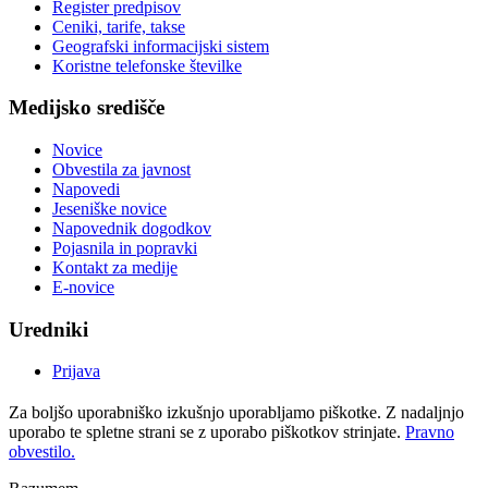
Register predpisov
Ceniki, tarife, takse
Geografski informacijski sistem
Koristne telefonske številke
Medijsko središče
Novice
Obvestila za javnost
Napovedi
Jeseniške novice
Napovednik dogodkov
Pojasnila in popravki
Kontakt za medije
E-novice
Uredniki
Prijava
Za boljšo uporabniško izkušnjo uporabljamo piškotke. Z nadaljnjo
uporabo te spletne strani se z uporabo piškotkov strinjate.
Pravno
obvestilo.