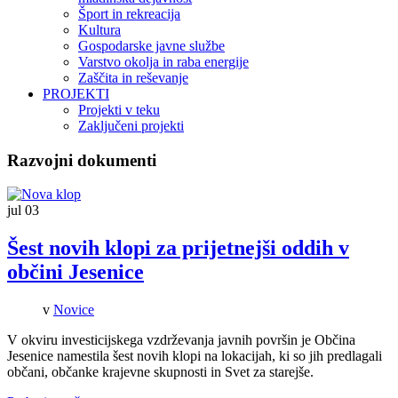
Šport in rekreacija
Kultura
Gospodarske javne službe
Varstvo okolja in raba energije
Zaščita in reševanje
PROJEKTI
Projekti v teku
Zaključeni projekti
Razvojni dokumenti
jul
03
Šest novih klopi za prijetnejši oddih v
občini Jesenice
v
Novice
V okviru investicijskega vzdrževanja javnih površin je Občina
Jesenice namestila šest novih klopi na lokacijah, ki so jih predlagali
občani, občanke krajevne skupnosti in Svet za starejše.