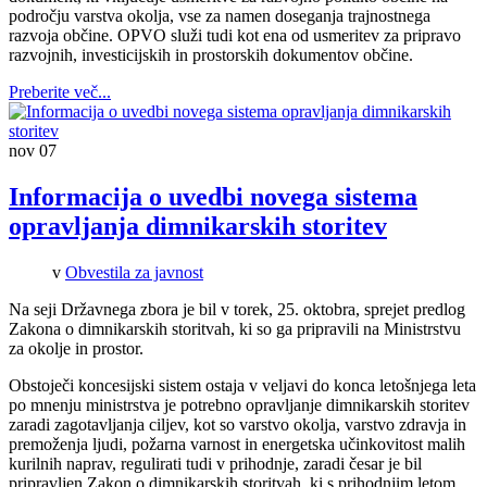
področju varstva okolja, vse za namen doseganja trajnostnega
razvoja občine. OPVO služi tudi kot ena od usmeritev za pripravo
razvojnih, investicijskih in prostorskih dokumentov občine.
Preberite več...
nov
07
Informacija o uvedbi novega sistema
opravljanja dimnikarskih storitev
v
Obvestila za javnost
Na seji Državnega zbora je bil v torek, 25. oktobra, sprejet predlog
Zakona o dimnikarskih storitvah, ki so ga pripravili na Ministrstvu
za okolje in prostor.
Obstoječi koncesijski sistem ostaja v veljavi do konca letošnjega leta
po mnenju ministrstva je potrebno opravljanje dimnikarskih storitev
zaradi zagotavljanja ciljev, kot so varstvo okolja, varstvo zdravja in
premoženja ljudi, požarna varnost in energetska učinkovitost malih
kurilnih naprav, regulirati tudi v prihodnje, zaradi česar je bil
pripravljen Zakon o dimnikarskih storitvah, ki s prihodnjim letom