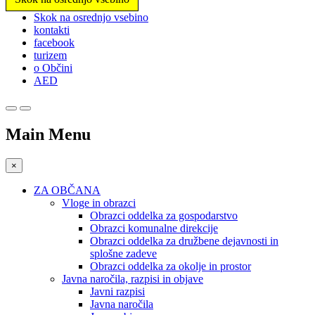
Prosimo,
Skok na osrednjo vsebino
upoštevajte:
kontakti
To
facebook
spletno
turizem
mesto
o Občini
vključuje
AED
sistem
dostopnosti.
Main Menu
×
ZA OBČANA
Vloge in obrazci
Obrazci oddelka za gospodarstvo
Obrazci komunalne direkcije
Obrazci oddelka za družbene dejavnosti in
splošne zadeve
Obrazci oddelka za okolje in prostor
Javna naročila, razpisi in objave
Javni razpisi
Javna naročila