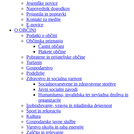
Jeseniške novice
Napovednik dogodkov
Pojasnila in popravki
Kontakt za medije
E-novice
O OBČINI
Podatki o občini
Občinska priznanja
Častni občani
Plakete občine
Pobratene in prijateljske občine
Turizem
Gospodarstvo
Podeželje
Zdravstvo in socialna varnost
Socialnovarstvene in zdravstvene storitve
Javni socialni zavodi
Humanitarna, invalidska ter nevladna društva in
organizacije
Izobraževanje, vzgoja in mladinska dejavnost
Šport in rekreacija
Kultura
Gospodarske javne službe
Varstvo okolja in raba energije
Zaščita in reševanje