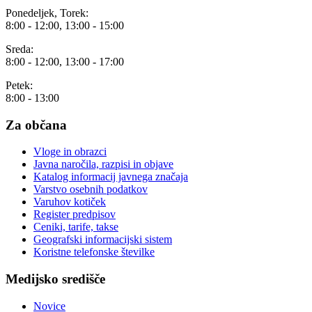
Ponedeljek, Torek:
8:00 - 12:00, 13:00 - 15:00
Sreda:
8:00 - 12:00, 13:00 - 17:00
Petek:
8:00 - 13:00
Za občana
Vloge in obrazci
Javna naročila, razpisi in objave
Katalog informacij javnega značaja
Varstvo osebnih podatkov
Varuhov kotiček
Register predpisov
Ceniki, tarife, takse
Geografski informacijski sistem
Koristne telefonske številke
Medijsko središče
Novice