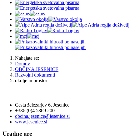
Nahajate se:
Domov
OBČINA JESENICE
Razvojni dokumenti
okolje in prostor
OBČINA JESENICE
Cesta železarjev 6, Jesenice
+386 (0)4 5869 200
obcina.jesenice@jesenice.si
www.jesenice.si
Uradne ure