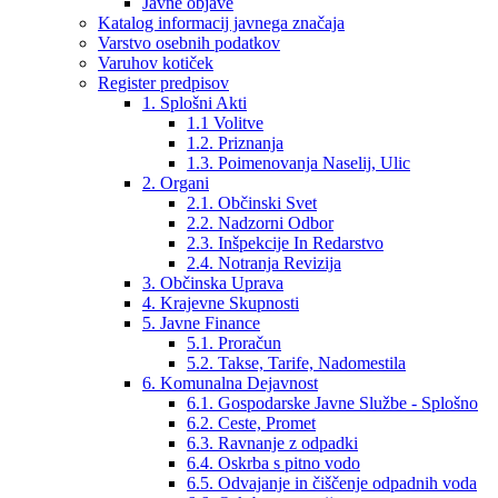
Javne objave
Katalog informacij javnega značaja
Varstvo osebnih podatkov
Varuhov kotiček
Register predpisov
1. Splošni Akti
1.1 Volitve
1.2. Priznanja
1.3. Poimenovanja Naselij, Ulic
2. Organi
2.1. Občinski Svet
2.2. Nadzorni Odbor
2.3. Inšpekcije In Redarstvo
2.4. Notranja Revizija
3. Občinska Uprava
4. Krajevne Skupnosti
5. Javne Finance
5.1. Proračun
5.2. Takse, Tarife, Nadomestila
6. Komunalna Dejavnost
6.1. Gospodarske Javne Službe - Splošno
6.2. Ceste, Promet
6.3. Ravnanje z odpadki
6.4. Oskrba s pitno vodo
6.5. Odvajanje in čiščenje odpadnih voda