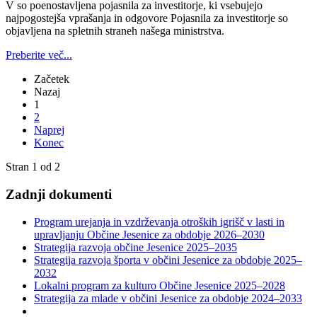
V so poenostavljena pojasnila za investitorje, ki vsebujejo
najpogostejša vprašanja in odgovore Pojasnila za investitorje so
objavljena na spletnih straneh našega ministrstva.
Preberite več...
Začetek
Nazaj
1
2
Naprej
Konec
Stran 1 od 2
Zadnji dokumenti
Program urejanja in vzdrževanja otroških igrišč v lasti in
upravljanju Občine Jesenice za obdobje 2026–2030
Strategija razvoja občine Jesenice 2025–2035
Strategija razvoja športa v občini Jesenice za obdobje 2025–
2032
Lokalni program za kulturo Občine Jesenice 2025–2028
Strategija za mlade v občini Jesenice za obdobje 2024–2033