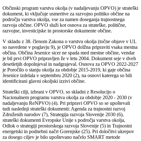
Občinski program varstva okolja (v nadaljevanju OPVO) je strateški
dokument, ki vključuje usmeritve za razvojno politiko občine na
področju varstva okolja, vse za namen doseganja trajnostnega
razvoja občine. OPVO služi kot osnova za strateške, politične,
razvojne, investicijske in prostorske dokumente občine.
V skladu z 38. členom Zakona o varstvu okolja (točne objave v UL
so navedene v poglavju 9), je OPVO dolžna pripraviti vsaka mestna
občina. Občina Jesenice sicer ne spada med mestne občine, vendar
je bil prvi OPVO pripravljen že v letu 2004. Dokument seje v dveh
desetletjih dopolnjeval in nadgrajeval. Osnova za OPVO 2022-2027
je Poročilo o stanju okolja za obdobje 2015-2019, ki gaje občina
Jesenice izdelala v septembru 2020 (2), na osnovi katerega so bili
identificirani glavni okoljski izzivi občine.
Strateški cilji, izbrani v OPVO, so skladni z Resolucijo o
Nacionalnem programu varstva okolja za obdobje 2020 - 2030 (v
nadaljevanju ReNPVO) (4). Pri pripravi OPVO so se upoštevali
tudi naslednji strateški dokumenti: Agenda za trajnostni razvoj
Združenih narodov (7), Strategija razvoja Slovenije 2030 (6),
strateški dokumenti Evropske Unije s področja varstva okolja,
Odlok o strategiji prostorskega razvoja Slovenije (5) in Trajnostni
energetski in podnebni načrt Gorenjske (25). Pri določitvi ukrepov
za dosego ciljev je bilo upoštevano načelo SMART metode