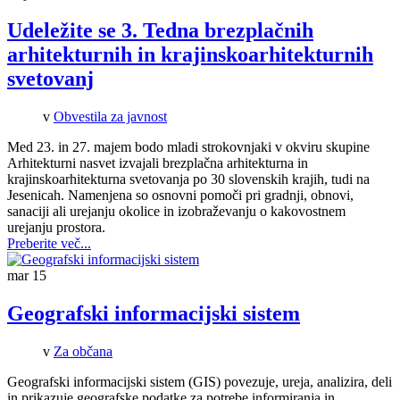
Udeležite se 3. Tedna brezplačnih
arhitekturnih in krajinskoarhitekturnih
svetovanj
v
Obvestila za javnost
Med 23. in 27. majem bodo mladi strokovnjaki v okviru skupine
Arhitekturni nasvet izvajali brezplačna arhitekturna in
krajinskoarhitekturna svetovanja po 30 slovenskih krajih, tudi na
Jesenicah. Namenjena so osnovni pomoči pri gradnji, obnovi,
sanaciji ali urejanju okolice in izobraževanju o kakovostnem
urejanju prostora.
Preberite več...
mar
15
Geografski informacijski sistem
v
Za občana
Geografski informacijski sistem (GIS) povezuje, ureja, analizira, deli
in prikazuje geografske podatke za potrebe informiranja in