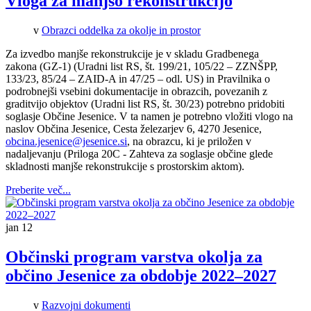
Vloga za manjšo rekonstrukcijo
v
Obrazci oddelka za okolje in prostor
Za izvedbo manjše rekonstrukcije je v skladu Gradbenega
zakona (GZ-1) (Uradni list RS, št. 199/21, 105/22 – ZZNŠPP,
133/23, 85/24 – ZAID-A in 47/25 – odl. US) in Pravilnika o
podrobnejši vsebini dokumentacije in obrazcih, povezanih z
graditvijo objektov (Uradni list RS, št. 30/23) potrebno pridobiti
soglasje Občine Jesenice. V ta namen je potrebno vložiti vlogo na
naslov Občina Jesenice, Cesta železarjev 6, 4270 Jesenice,
obcina.jesenice@jesenice.si
, na obrazcu, ki je priložen v
nadaljevanju (Priloga 20C - Zahteva za soglasje občine glede
skladnosti manjše rekonstrukcije s prostorskim aktom).
Preberite več...
jan
12
Občinski program varstva okolja za
občino Jesenice za obdobje 2022–2027
v
Razvojni dokumenti