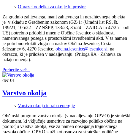
v
Obrazci oddelka za okolje in prostor
Za gradnjo zahtevnega, manj zahtevnega in nezahtevnega objekta
je v skladu z Gradbenim zakonom (GZ-1) (Uradni list RS, št.
199/21, 105/22 – ZZNŠPP, 133/23, 85/24 – ZAID-A in 47/25 – odl.
US) potrebno pridobiti mnenje Občine Jesenice o skladnosti
nameravanega posega s prostorskimi izvedbenimi akti. V ta namen
je potrebno vložiti vlogo na naslov Občina Jesenice, Cesta
železarjev 6, 4270 Jesenice,
obcina.jesenice@jesenice.si
, na
obrazcu, ki je priložen v nadaljevanju (Priloga 9A - Zahteva za
izdajo mnenja).
Preberite več...
dec
01
Varstvo okolja
v
Varstvo okolja in raba energije
Občinski program varstva okolja (v nadaljevanju OPVO) je strateški
dokument, ki vključuje usmeritve za razvojno politiko občine na
področju varstva okolja, vse za namen doseganja trajnostnega
razvoja občine. OPVO služi kot osnova za strateške, politične,