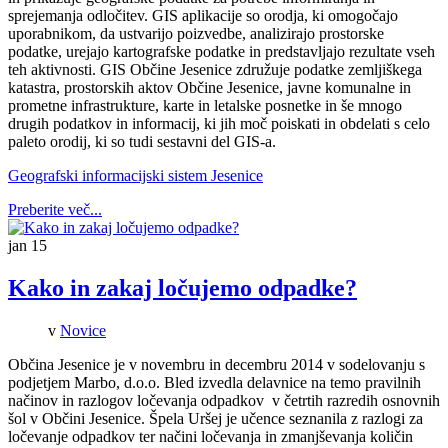
sprejemanja odločitev. GIS aplikacije so orodja, ki omogočajo
uporabnikom, da ustvarijo poizvedbe, analizirajo prostorske
podatke, urejajo kartografske podatke in predstavljajo rezultate vseh
teh aktivnosti. GIS Občine Jesenice združuje podatke zemljiškega
katastra, prostorskih aktov Občine Jesenice, javne komunalne in
prometne infrastrukture, karte in letalske posnetke in še mnogo
drugih podatkov in informacij, ki jih moč poiskati in obdelati s celo
paleto orodij, ki so tudi sestavni del GIS-a.
Geografski informacijski sistem Jesenice
Preberite več...
jan
15
Kako in zakaj ločujemo odpadke?
v
Novice
Občina Jesenice je v novembru in decembru 2014 v sodelovanju s
podjetjem Marbo, d.o.o. Bled izvedla delavnice na temo pravilnih
načinov in razlogov ločevanja odpadkov v četrtih razredih osnovnih
šol v Občini Jesenice. Špela Uršej je učence seznanila z razlogi za
ločevanje odpadkov ter načini ločevanja in zmanjševanja količin