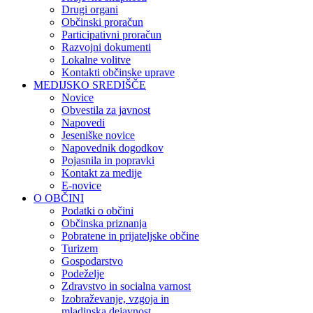
Drugi organi
Občinski proračun
Participativni proračun
Razvojni dokumenti
Lokalne volitve
Kontakti občinske uprave
MEDIJSKO SREDIŠČE
Novice
Obvestila za javnost
Napovedi
Jeseniške novice
Napovednik dogodkov
Pojasnila in popravki
Kontakt za medije
E-novice
O OBČINI
Podatki o občini
Občinska priznanja
Pobratene in prijateljske občine
Turizem
Gospodarstvo
Podeželje
Zdravstvo in socialna varnost
Izobraževanje, vzgoja in
mladinska dejavnost