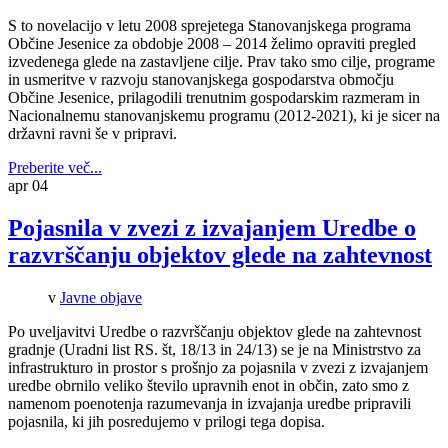
S to novelacijo v letu 2008 sprejetega Stanovanjskega programa
Občine Jesenice za obdobje 2008 – 2014 želimo opraviti pregled
izvedenega glede na zastavljene cilje. Prav tako smo cilje, programe
in usmeritve v razvoju stanovanjskega gospodarstva območju
Občine Jesenice, prilagodili trenutnim gospodarskim razmeram in
Nacionalnemu stanovanjskemu programu (2012-2021), ki je sicer na
državni ravni še v pripravi.
Preberite več...
apr
04
Pojasnila v zvezi z izvajanjem Uredbe o
razvrščanju objektov glede na zahtevnost
v
Javne objave
Po uveljavitvi Uredbe o razvrščanju objektov glede na zahtevnost
gradnje (Uradni list RS. št, 18/13 in 24/13) se je na Ministrstvo za
infrastrukturo in prostor s prošnjo za pojasnila v zvezi z izvajanjem
uredbe obrnilo veliko število upravnih enot in občin, zato smo z
namenom poenotenja razumevanja in izvajanja uredbe pripravili
pojasnila, ki jih posredujemo v prilogi tega dopisa.