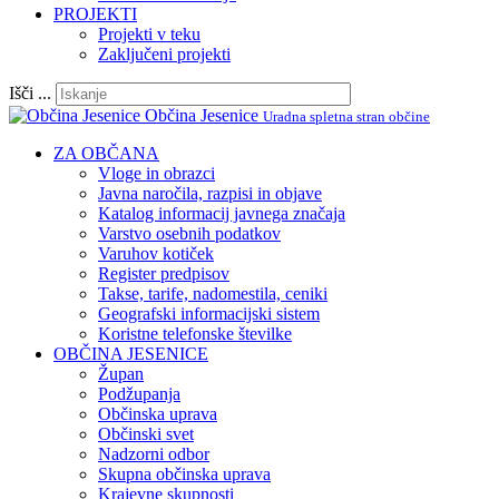
PROJEKTI
Projekti v teku
Zaključeni projekti
Išči ...
Občina Jesenice
Uradna spletna stran občine
ZA OBČANA
Vloge in obrazci
Javna naročila, razpisi in objave
Katalog informacij javnega značaja
Varstvo osebnih podatkov
Varuhov kotiček
Register predpisov
Takse, tarife, nadomestila, ceniki
Geografski informacijski sistem
Koristne telefonske številke
OBČINA JESENICE
Župan
Podžupanja
Občinska uprava
Občinski svet
Nadzorni odbor
Skupna občinska uprava
Krajevne skupnosti