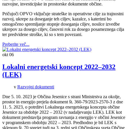
razvojne, investicijske in prostorske dokumente občine.
Pričujoči OPVO vključuje strateške in operativne cilje za trajnostni
razvoj, ukrepe za doseganje teh ciljev, kazalce, s katerimi bo
omogočeno spremljanje stopnje doseganja ciljev, nosilce izvedbe
ukrepov za dosego ciljev, časovni rok za dosego posameznega cilja
ter predvidene stroške, ki so s tem povezani.
Preberite več...
okt
06
Lokalni energetski koncept 2022–2032
(LEK)
v
Razvojni dokumenti
Dne 5. 10. 2023 je Občina Jesenice s strani Ministrstva za okolje,
prostor in energijo prejela dokument št. 360-79/2023-2570-3 z dne
11. 5. 2023, o potrditvi Lokalnega energetskega koncepta občine
Jesenice za obdobje 2022 – 2032 (v nadaljevanju LEK). LEK kot
dokument predstavlja program ravnanja z energijo v občini Jesenice
v programskem obdobju 2022 – 2023. Predhodno je bil LEK s
sklepom št. 70 sprejet tudi na 3. redni seji Občinskega sveta Občine