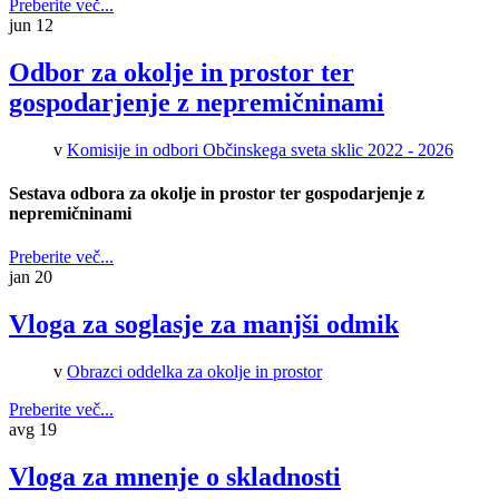
Preberite več...
jun
12
Odbor za okolje in prostor ter
gospodarjenje z nepremičninami
v
Komisije in odbori Občinskega sveta sklic 2022 - 2026
Sestava odbora za okolje in prostor ter gospodarjenje z
nepremičninami
Preberite več...
jan
20
Vloga za soglasje za manjši odmik
v
Obrazci oddelka za okolje in prostor
Preberite več...
avg
19
Vloga za mnenje o skladnosti