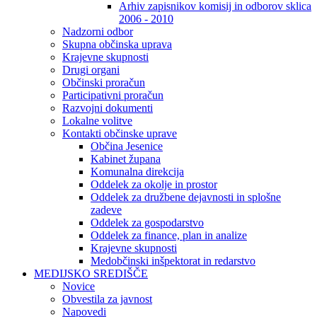
Arhiv zapisnikov komisij in odborov sklica
2006 - 2010
Nadzorni odbor
Skupna občinska uprava
Krajevne skupnosti
Drugi organi
Občinski proračun
Participativni proračun
Razvojni dokumenti
Lokalne volitve
Kontakti občinske uprave
Občina Jesenice
Kabinet župana
Komunalna direkcija
Oddelek za okolje in prostor
Oddelek za družbene dejavnosti in splošne
zadeve
Oddelek za gospodarstvo
Oddelek za finance, plan in analize
Krajevne skupnosti
Medobčinski inšpektorat in redarstvo
MEDIJSKO SREDIŠČE
Novice
Obvestila za javnost
Napovedi