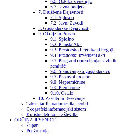
6.6. Oskrba z energijo
6.7. Javna podjetja
7. Družbene Dejavnosti
7.1. Splošno
7.2. Javni Zavodi
8. Gospodarske Dejavnosti
9. Okolje In Prostor
9.1. Splošno
9.2. Planski Akti
9.3. Prostorsko Ureditveni Pogoji
9.4. Prostorski izvedbeni akti
9.5. Programi opremljanja stavbnih
zemljišč
9.6. Stanovanjsko gospodarstvo
9.7. Poslovni prostori
9.8. Nepremičnine
9.9. Premičnine
9.10. Ostalo
10. Zaščita In Reševanje
Takse, tarife, nadomestila, ceniki
Geografski informacijski sistem
Koristne telefonske številke
OBČINA JESENICE
Župan
Podžupanja