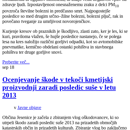
zdravje ljudi. Izpostavljenost onesnaženemu zraku z delci PM
10
povzroča številne bolezni in predčasno smrt. Najpogostejše
posledice so med drugim srčno–žilne bolezni, bolezni pljuč, rak in
povečano tveganje za umrljivost novorojenčkov.
Kurjenje kresov ob praznikih je škodljivo, zlasti zato, ker je les, ki se
kuri, praviloma vlažen, še hujše posledice nastanejo, če se polega
lesa na kres naložijo različni gorljivi odpadki, kot so avtomobilske
pnevmatike, kemično obdelani ostanki pohištva in stavbnega
pohištva ter druge gorljive snovi.
Preberite več...
sep
18
Ocenjevanje škode v tekoči kmetijski
proizvodnji zaradi posledic suše v letu
2013
v
Javne objave
Občina Jesenice je začela z zbiranjem vlog oškodovancev, ki so
utrpeli škodo zaradi posledic suše 2013 na prizadetih območjih
katastrskih občin in prizadetih kulturah. Zbiranje vlog bo zaključeno