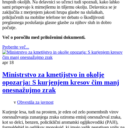
hrupnih okoljih. Na delavnici so učenci tudi spoznali, kako lahko
sami prispevajo k mirnejšemu in tišjemu okolju. Delavnica se je
zaključila z merjenjem jakosti hrupa glasbe na slušalkah,
priključenih na mobilne telefone ter debato o škodljivosti
preglasnega poslušanja glasne glasbe za njihov sluh in dobro
počutje.
Več o poročilu med priloženimi dokumenti.
Preberite več...
apr
18
Ministrstvo za kmetijstvo in okolje
opozarja: S kurjenjem kresov čim manj
onesnažujmo zrak
v
Obvestila za javnost
Kurjenje lesa, tudi na prostem, je eden od zelo pomembnih virov
onesnaževanja zunanjega zraka oziroma emisij onesnaževal zraka,
kot so delci, benzen, policiklični aromatski ogljikovodiki (PAH),
formaldehid in ogljikov monoksid, ki imajo velik negativen vpliv na