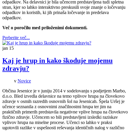
odpadkov. Na delavnici je bila učencem predstavljena tudi spletna
stran, kjer so lahko interaktivno preskusili svoje znanje o ločevanju
odpadkov in koristih, ki jih prinaša ločevanje in predelava
odpadkov.
Več o poročilu med priloženimi dokumenti.
Preberite več...
jan
15
Kaj je hrup in kako škoduje mojemu
zdravju?
v
Novice
Občina Jesenice je v juniju 2014 v sodelovanju s podjetjem Marbo,
d.o.o. Bled izvedla delavnice na temo vplivov hrupa na človekovo
zdravje v osmih razredih osnovnih šol na Jesenicah. Špela Uršej je
učence seznanila z osnovnimi značilnostmi hrupa ter jim na
praktičnih primerih predstavila negativne vplive hrupa na človekovo
fizično zdravje. Učencem so bili predstavljeni izsledki raziskav
vplivov hrupa na miselne procese. Učenci so lahko v praksi
ugotovili razlike v uspešnosti reševanja identičnih nalog v različno