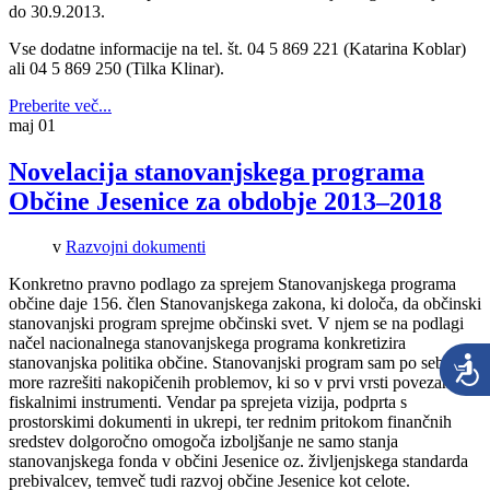
do 30.9.2013.
Vse dodatne informacije na tel. št. 04 5 869 221 (Katarina Koblar)
ali 04 5 869 250 (Tilka Klinar).
Preberite več...
maj
01
Novelacija stanovanjskega programa
Občine Jesenice za obdobje 2013–2018
v
Razvojni dokumenti
Konkretno pravno podlago za sprejem Stanovanjskega programa
občine daje 156. člen Stanovanjskega zakona, ki določa, da občinski
stanovanjski program sprejme občinski svet. V njem se na podlagi
načel nacionalnega stanovanjskega programa konkretizira
stanovanjska politika občine. Stanovanjski program sam po sebi ne
more razrešiti nakopičenih problemov, ki so v prvi vrsti povezani s
fiskalnimi instrumenti. Vendar pa sprejeta vizija, podprta s
prostorskimi dokumenti in ukrepi, ter rednim pritokom finančnih
sredstev dolgoročno omogoča izboljšanje ne samo stanja
stanovanjskega fonda v občini Jesenice oz. življenjskega standarda
prebivalcev, temveč tudi razvoj občine Jesenice kot celote.