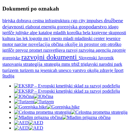
Dokumenti po oznakah
družbene
blejska dobrava
cestna infrastruktura
cgp
city impulses
dejavnosti
gospodarstvo
gorenjska
idago
elaborat
energija
julijske alpe
igrišče
katalog mladih
koroška bela
krajevne skupnosti
kultura
las
lek
logotip
mcj
mesto
mladi
mladinski center jesenice
novelacija
okolje in prostor
motor
narcise
občina
orp
otroško
razvoj
razvojna agencija zgornje
igrišče
prevoz
promet
razsvetljava
razvojni dokumenti
gorenjske
Slovenski Javornik
strategija
strategija mms
trbiž
triglavski narodni park
stanovanja
turizem
turizem na jesenicah
unesco
varstvo okolja
zdravje
šport
študija