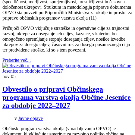
(specifičnost, merljivost, sprejemljivost, uresničljivost in časovna
določenost ukrepov). Struktura in metodologija priprave dokumenta
OPVO sta povzeti po Priporočilih Ministrstva za okolje in prostor za
pripravo občinskih programov varstva okolja (11).
Pričujoči OPVO vključuje strateške in operativne cilje za trajnostni
razvoj, ukrepe za doseganje teh ciljev, kazalce, s katerimi bo
omogočeno spremljanje stopnje doseganja ciljev, nosilce izvedbe
ukrepov za dosego ciljev, časovni rok za dosego posameznega cilja
ter predvidene stroške, ki so s tem povezani.
Preberite več...
nov
05
Obvestilo o pripravi Občinskega
programa varstva okolja Občine Jesenice
za obdobje 2022–2027
v
Javne objave
Občinski program varstva okolja (v nadaljevanju OPVO) je
dokument, ki vključuje usmeritve za razvojno politiko občine na