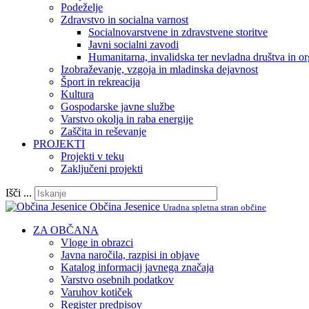
Podeželje
Zdravstvo in socialna varnost
Socialnovarstvene in zdravstvene storitve
Javni socialni zavodi
Humanitarna, invalidska ter nevladna društva in or
Izobraževanje, vzgoja in mladinska dejavnost
Šport in rekreacija
Kultura
Gospodarske javne službe
Varstvo okolja in raba energije
Zaščita in reševanje
PROJEKTI
Projekti v teku
Zaključeni projekti
Išči ...
Občina Jesenice
Uradna spletna stran občine
ZA OBČANA
Vloge in obrazci
Javna naročila, razpisi in objave
Katalog informacij javnega značaja
Varstvo osebnih podatkov
Varuhov kotiček
Register predpisov