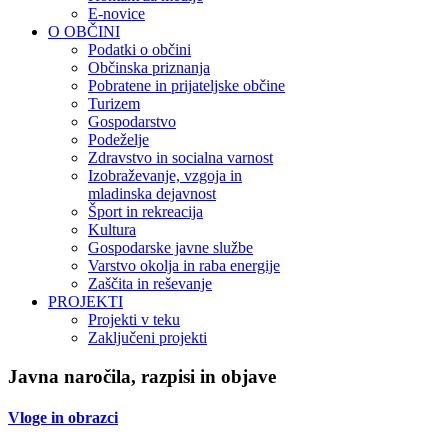
E-novice
O OBČINI
Podatki o občini
Občinska priznanja
Pobratene in prijateljske občine
Turizem
Gospodarstvo
Podeželje
Zdravstvo in socialna varnost
Izobraževanje, vzgoja in
mladinska dejavnost
Šport in rekreacija
Kultura
Gospodarske javne službe
Varstvo okolja in raba energije
Zaščita in reševanje
PROJEKTI
Projekti v teku
Zaključeni projekti
Javna naročila, razpisi in objave
Vloge in obrazci