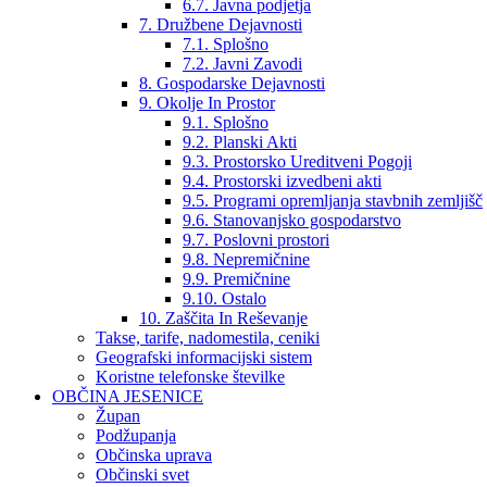
6.7. Javna podjetja
7. Družbene Dejavnosti
7.1. Splošno
7.2. Javni Zavodi
8. Gospodarske Dejavnosti
9. Okolje In Prostor
9.1. Splošno
9.2. Planski Akti
9.3. Prostorsko Ureditveni Pogoji
9.4. Prostorski izvedbeni akti
9.5. Programi opremljanja stavbnih zemljišč
9.6. Stanovanjsko gospodarstvo
9.7. Poslovni prostori
9.8. Nepremičnine
9.9. Premičnine
9.10. Ostalo
10. Zaščita In Reševanje
Takse, tarife, nadomestila, ceniki
Geografski informacijski sistem
Koristne telefonske številke
OBČINA JESENICE
Župan
Podžupanja
Občinska uprava
Občinski svet