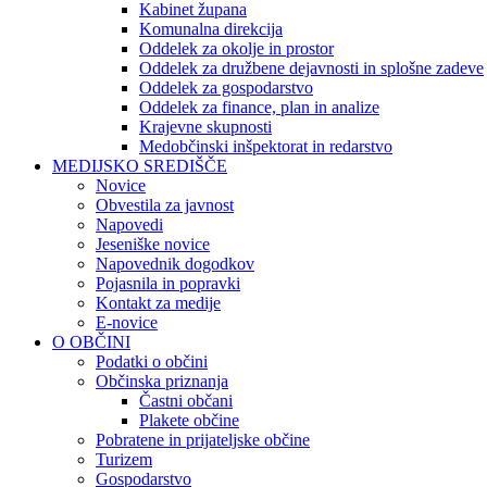
Kabinet župana
Komunalna direkcija
Oddelek za okolje in prostor
Oddelek za družbene dejavnosti in splošne zadeve
Oddelek za gospodarstvo
Oddelek za finance, plan in analize
Krajevne skupnosti
Medobčinski inšpektorat in redarstvo
MEDIJSKO SREDIŠČE
Novice
Obvestila za javnost
Napovedi
Jeseniške novice
Napovednik dogodkov
Pojasnila in popravki
Kontakt za medije
E-novice
O OBČINI
Podatki o občini
Občinska priznanja
Častni občani
Plakete občine
Pobratene in prijateljske občine
Turizem
Gospodarstvo