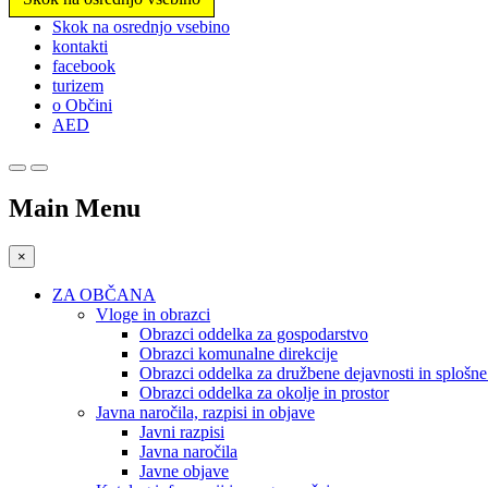
Prosimo,
Skok na osrednjo vsebino
upoštevajte:
kontakti
To
facebook
spletno
turizem
mesto
o Občini
vključuje
AED
sistem
dostopnosti.
Pritisnite
Control-
Main Menu
F11,
da
prilagodite
×
spletno
mesto
ZA OBČANA
slabovidnim,
Vloge in obrazci
ki
Obrazci oddelka za gospodarstvo
uporabljajo
Obrazci komunalne direkcije
bralnik
Obrazci oddelka za družbene dejavnosti in splošn
zaslona;
Obrazci oddelka za okolje in prostor
Pritisnite
Javna naročila, razpisi in objave
Control-
Javni razpisi
F10,
Javna naročila
da
Javne objave
odprete