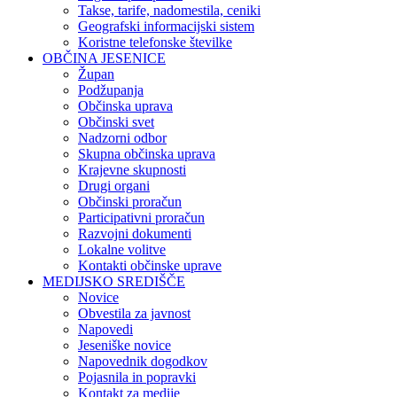
Takse, tarife, nadomestila, ceniki
Geografski informacijski sistem
Koristne telefonske številke
OBČINA JESENICE
Župan
Podžupanja
Občinska uprava
Občinski svet
Nadzorni odbor
Skupna občinska uprava
Krajevne skupnosti
Drugi organi
Občinski proračun
Participativni proračun
Razvojni dokumenti
Lokalne volitve
Kontakti občinske uprave
MEDIJSKO SREDIŠČE
Novice
Obvestila za javnost
Napovedi
Jeseniške novice
Napovednik dogodkov
Pojasnila in popravki
Kontakt za medije