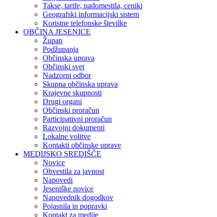
Takse, tarife, nadomestila, ceniki
Geografski informacijski sistem
Koristne telefonske številke
OBČINA JESENICE
Župan
Podžupanja
Občinska uprava
Občinski svet
Nadzorni odbor
Skupna občinska uprava
Krajevne skupnosti
Drugi organi
Občinski proračun
Participativni proračun
Razvojni dokumenti
Lokalne volitve
Kontakti občinske uprave
MEDIJSKO SREDIŠČE
Novice
Obvestila za javnost
Napovedi
Jeseniške novice
Napovednik dogodkov
Pojasnila in popravki
Kontakt za medije