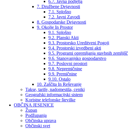
6.7. Javna podjetja
7. Družbene Dejavnosti
7.1. Splošno
7.2. Javni Zavodi
8. Gospodarske Dejavnosti
9. Okolje In Prostor
9.1. Splošno
9.2. Planski Akti
9.3. Prostorsko Ureditveni Pogoji
9.4. Prostorski izvedbeni akti
9.5. Programi opremljanja stavbnih zemljišč
9.6. Stanovanjsko gospodarstvo
9.7. Poslovni prostori
9.8. Nepremičnine
9.9. Premičnine
9.10. Ostalo
10. Zaščita In Reševanje
Takse, tarife, nadomestila, ceniki
Geografski informacijski sistem
Koristne telefonske številke
OBČINA JESENICE
Župan
Podžupanja
Občinska uprava
Občinski svet