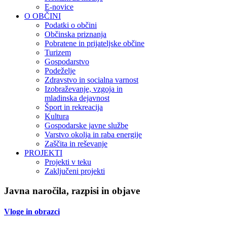
E-novice
O OBČINI
Podatki o občini
Občinska priznanja
Pobratene in prijateljske občine
Turizem
Gospodarstvo
Podeželje
Zdravstvo in socialna varnost
Izobraževanje, vzgoja in
mladinska dejavnost
Šport in rekreacija
Kultura
Gospodarske javne službe
Varstvo okolja in raba energije
Zaščita in reševanje
PROJEKTI
Projekti v teku
Zaključeni projekti
Javna naročila, razpisi in objave
Vloge in obrazci