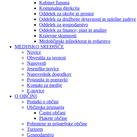
Kabinet župana
Komunalna direkcija
Oddelek za okolje in prostor
Oddelek za družbene dejavnosti in splošne zadeve
Oddelek za gospodarstvo
Oddelek za finance, plan in analize
Krajevne skupnosti
Medobčinski inšpektorat in redarstvo
MEDIJSKO SREDIŠČE
Novice
Obvestila za javnost
Napovedi
Jeseniške novice
Napovednik dogodkov
Pojasnila in popravki
Kontakt za medije
E-novice
O OBČINI
Podatki o občini
Občinska priznanja
Častni občani
Plakete občine
Pobratene in prijateljske občine
Turizem
Gospodarstvo