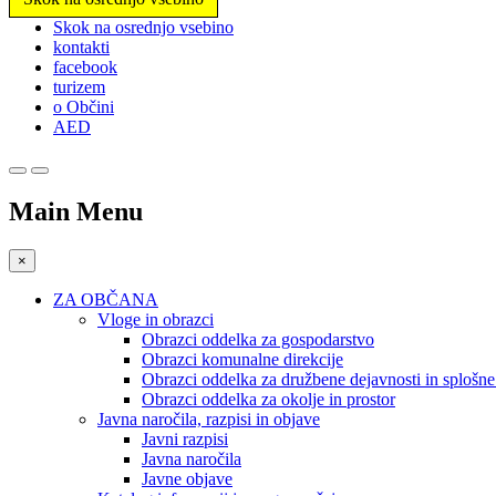
Prosimo,
Skok na osrednjo vsebino
upoštevajte:
kontakti
To
facebook
spletno
turizem
mesto
o Občini
vključuje
AED
sistem
dostopnosti.
Pritisnite
Control-
Main Menu
F11,
da
prilagodite
×
spletno
mesto
ZA OBČANA
slabovidnim,
Vloge in obrazci
ki
Obrazci oddelka za gospodarstvo
uporabljajo
Obrazci komunalne direkcije
bralnik
Obrazci oddelka za družbene dejavnosti in splošn
zaslona;
Obrazci oddelka za okolje in prostor
Pritisnite
Javna naročila, razpisi in objave
Control-
Javni razpisi
F10,
Javna naročila
da
Javne objave
odprete