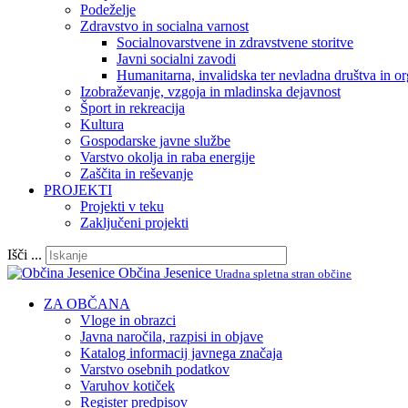
Podeželje
Zdravstvo in socialna varnost
Socialnovarstvene in zdravstvene storitve
Javni socialni zavodi
Humanitarna, invalidska ter nevladna društva in or
Izobraževanje, vzgoja in mladinska dejavnost
Šport in rekreacija
Kultura
Gospodarske javne službe
Varstvo okolja in raba energije
Zaščita in reševanje
PROJEKTI
Projekti v teku
Zaključeni projekti
Išči ...
Občina Jesenice
Uradna spletna stran občine
ZA OBČANA
Vloge in obrazci
Javna naročila, razpisi in objave
Katalog informacij javnega značaja
Varstvo osebnih podatkov
Varuhov kotiček
Register predpisov