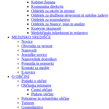
Kabinet župana
Komunalna direkcija
Oddelek za okolje in prostor
Oddelek za družbene dejavnosti in splošne zadeve
Oddelek za gospodarstvo
Oddelek za finance, plan in analize
Krajevne skupnosti
Medobčinski inšpektorat in redarstvo
MEDIJSKO SREDIŠČE
Novice
Obvestila za javnost
Napovedi
Jeseniške novice
Napovednik dogodkov
Pojasnila in popravki
Kontakt za medije
E-novice
O OBČINI
Podatki o občini
Občinska priznanja
Častni občani
Plakete občine
Pobratene in prijateljske občine
Turizem
Gospodarstvo