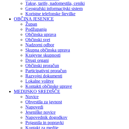
Takse, tarife, nadomestila, ceniki
Geografski informacijski sistem
Koristne telefonske številke
OBČINA JESENICE
Župan
Podžupanja
Občinska uprava
Občinski svet
Nadzorni odbor
Skupna občinska uprava
Krajevne skupnosti
Drugi organi
Občinski proračun
Participativni proračun
Razvojni dokumenti
Lokalne volitve
Kontakti občinske uprave
MEDIJSKO SREDIŠČE
Novice
Obvestila za javnost
Napovedi
Jeseniške novice
Napovednik dogodkov
Pojasnila in popravki
Kontakt za medije