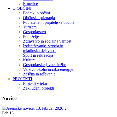
E-novice
O OBČINI
Podatki o občini
Občinska priznanja
Pobratene in prijateljske občine
Turizem
Gospodarstvo
Podeželje
Zdravstvo in socialna varnost
Izobraževanje, vzgoja in
mladinska dejavnost
Šport in rekreacija
Kultura
Gospodarske javne službe
Varstvo okolja in raba energije
Zaščita in reševanje
PROJEKTI
Projekti v teku
Zaključeni projekti
Novice
Feb
13