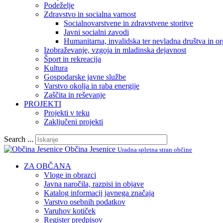
Podeželje
Zdravstvo in socialna varnost
Socialnovarstvene in zdravstvene storitve
Javni socialni zavodi
Humanitarna, invalidska ter nevladna društva in or
Izobraževanje, vzgoja in mladinska dejavnost
Šport in rekreacija
Kultura
Gospodarske javne službe
Varstvo okolja in raba energije
Zaščita in reševanje
PROJEKTI
Projekti v teku
Zaključeni projekti
Search ...
Občina Jesenice
Uradna spletna stran občine
ZA OBČANA
Vloge in obrazci
Javna naročila, razpisi in objave
Katalog informacij javnega značaja
Varstvo osebnih podatkov
Varuhov kotiček
Register predpisov