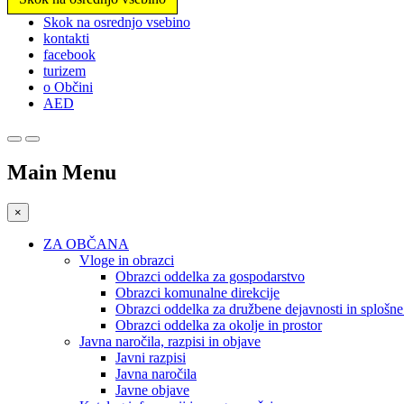
Prosimo,
Skok na osrednjo vsebino
upoštevajte:
kontakti
To
facebook
spletno
turizem
mesto
o Občini
vključuje
AED
sistem
dostopnosti.
Pritisnite
Control-
Main Menu
F11,
da
prilagodite
×
spletno
mesto
ZA OBČANA
slabovidnim,
Vloge in obrazci
ki
Obrazci oddelka za gospodarstvo
uporabljajo
Obrazci komunalne direkcije
bralnik
Obrazci oddelka za družbene dejavnosti in splošn
zaslona;
Obrazci oddelka za okolje in prostor
Pritisnite
Javna naročila, razpisi in objave
Control-
Javni razpisi
F10,
Javna naročila
da
Javne objave
odprete