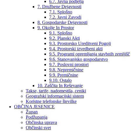
6.7. Javna podjetja
7. Družbene Dejavnosti
7.1. Splošno
7.2. Javni Zavodi
8. Gospodarske Dejavnosti
9. Okolje In Prostor
9.1. Splošno
9.2. Planski Akti
9.3. Prostorsko Ureditveni Pogoji
9.4. Prostorski izvedbeni akti
9.5. Programi opremljanja stavbnih zemljišč
9.6. Stanovanjsko gospodarstvo
9.7. Poslovni prostori
9.8. Nepremičnine
9.9. Premičnine
9.10. Ostalo
10. Zaščita In Reševanje
Takse, tarife, nadomestila, ceniki
Geografski informacijski sistem
Koristne telefonske številke
OBČINA JESENICE
Župan
Podžupanja
Občinska uprava
Občinski svet