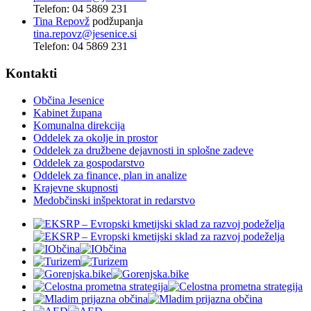
Telefon: 04 5869 231
Tina Repovž
podžupanja
tina.repovz@jesenice.si
Telefon: 04 5869 231
Kontakti
Občina Jesenice
Kabinet župana
Komunalna direkcija
Oddelek za okolje in prostor
Oddelek za družbene dejavnosti in splošne zadeve
Oddelek za gospodarstvo
Oddelek za finance, plan in analize
Krajevne skupnosti
Medobčinski inšpektorat in redarstvo