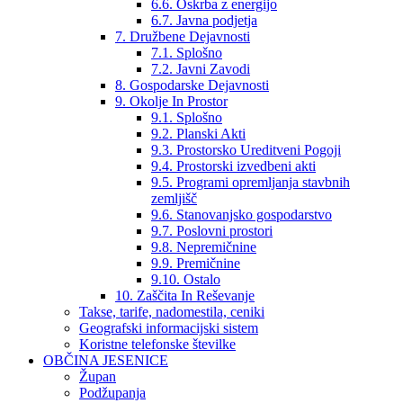
6.6. Oskrba z energijo
6.7. Javna podjetja
7. Družbene Dejavnosti
7.1. Splošno
7.2. Javni Zavodi
8. Gospodarske Dejavnosti
9. Okolje In Prostor
9.1. Splošno
9.2. Planski Akti
9.3. Prostorsko Ureditveni Pogoji
9.4. Prostorski izvedbeni akti
9.5. Programi opremljanja stavbnih
zemljišč
9.6. Stanovanjsko gospodarstvo
9.7. Poslovni prostori
9.8. Nepremičnine
9.9. Premičnine
9.10. Ostalo
10. Zaščita In Reševanje
Takse, tarife, nadomestila, ceniki
Geografski informacijski sistem
Koristne telefonske številke
OBČINA JESENICE
Župan
Podžupanja