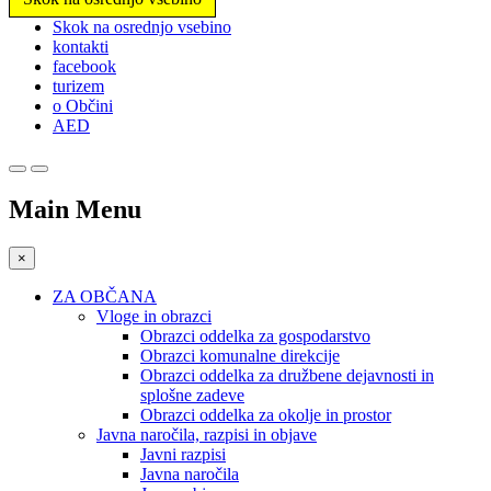
Prosimo,
Skok na osrednjo vsebino
upoštevajte:
kontakti
To
facebook
spletno
turizem
mesto
o Občini
vključuje
AED
sistem
dostopnosti.
Main Menu
×
ZA OBČANA
Vloge in obrazci
Obrazci oddelka za gospodarstvo
Obrazci komunalne direkcije
Obrazci oddelka za družbene dejavnosti in
splošne zadeve
Obrazci oddelka za okolje in prostor
Javna naročila, razpisi in objave
Javni razpisi
Javna naročila