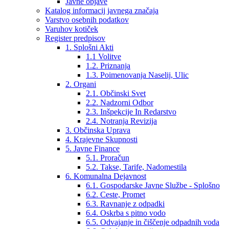
Javne objave
Katalog informacij javnega značaja
Varstvo osebnih podatkov
Varuhov kotiček
Register predpisov
1. Splošni Akti
1.1 Volitve
1.2. Priznanja
1.3. Poimenovanja Naselij, Ulic
2. Organi
2.1. Občinski Svet
2.2. Nadzorni Odbor
2.3. Inšpekcije In Redarstvo
2.4. Notranja Revizija
3. Občinska Uprava
4. Krajevne Skupnosti
5. Javne Finance
5.1. Proračun
5.2. Takse, Tarife, Nadomestila
6. Komunalna Dejavnost
6.1. Gospodarske Javne Službe - Splošno
6.2. Ceste, Promet
6.3. Ravnanje z odpadki
6.4. Oskrba s pitno vodo
6.5. Odvajanje in čiščenje odpadnih voda