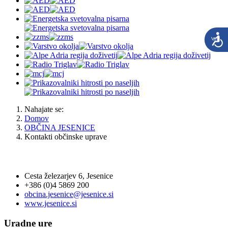
Nahajate se:
Domov
OBČINA JESENICE
Kontakti občinske uprave
OBČINA JESENICE
Cesta železarjev 6, Jesenice
+386 (0)4 5869 200
obcina.jesenice@jesenice.si
www.jesenice.si
Uradne ure