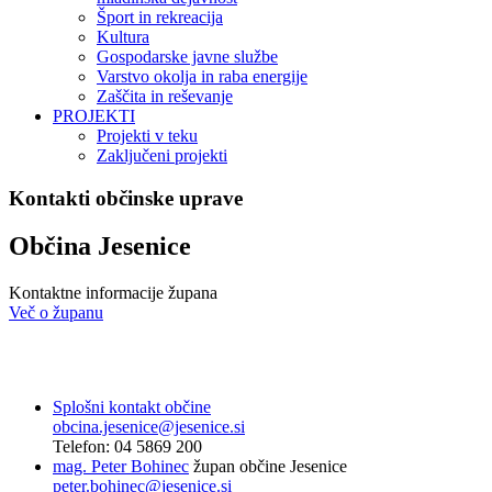
Šport in rekreacija
Kultura
Gospodarske javne službe
Varstvo okolja in raba energije
Zaščita in reševanje
PROJEKTI
Projekti v teku
Zaključeni projekti
Kontakti občinske uprave
Občina Jesenice
Kontaktne informacije župana
Več o županu
Splošni kontakt občine
obcina.jesenice@jesenice.si
Telefon: 04 5869 200
mag. Peter Bohinec
župan občine Jesenice
peter.bohinec@jesenice.si