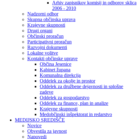
Arhiv zapisnikov komisij in odborov sklica
2006 - 2010
Nadzorni odbor
Skupna občinska uprava
Krajevne skupnosti
Drugi organi
Občinski proračun
Participativni proračun
Razvojni dokumenti
Lokalne volitve
Kontakti občinske uprave
Občina Jesenice
Kabinet župana
Komunalna direkcija
Oddelek za okolje in prostor
Oddelek za družbene dejavnosti in splošne
zadeve
Oddelek za gospodarstvo
Oddelek za finance, plan in analize
Krajevne skupnosti
Medobčinski inšpektorat in redarstvo
MEDIJSKO SREDIŠČE
Novice
Obvestila za javnost
Napovedi