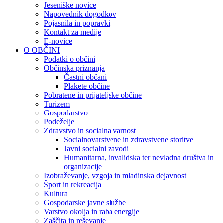
Jeseniške novice
Napovednik dogodkov
Pojasnila in popravki
Kontakt za medije
E-novice
O OBČINI
Podatki o občini
Občinska priznanja
Častni občani
Plakete občine
Pobratene in prijateljske občine
Turizem
Gospodarstvo
Podeželje
Zdravstvo in socialna varnost
Socialnovarstvene in zdravstvene storitve
Javni socialni zavodi
Humanitarna, invalidska ter nevladna društva in
organizacije
Izobraževanje, vzgoja in mladinska dejavnost
Šport in rekreacija
Kultura
Gospodarske javne službe
Varstvo okolja in raba energije
Zaščita in reševanje