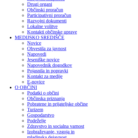
Drugi organi
Občinski proračun
Participativni proračun
Razvojni dokumenti
Lokalne volitve
Kontakti občinske uprave
MEDIJSKO SREDIŠČE
Novice
Obvestila za javnost
Napovedi
Jeseniške novice
Napovednik dogodkov
Pojasnila in popravki
Kontakt za medije
E-novice
O OBČINI
Podatki o občini
Občinska priznanja
Pobratene in prijateljske občine
Turizem
Gospodarstvo
Podeželje
Zdravstvo in socialna varnost
Izobraževanje, vzgoja in
mladinska dejavnost