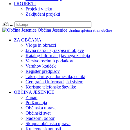
PROJEKTI
Projekti v teku
Zaključeni projekti
Išči ...
Občina Jesenice
Uradna spletna stran občine
ZA OBČANA
Vloge in obrazci
Javna naročila, razpisi in objave
Katalog informacij javnega značaja
Varstvo osebnih podatkov
Varuhov kotiček
Register predpisov
Takse, tarife, nadomestila, ceniki
Geografski informacijski sistem
Koristne telefonske številke
OBČINA JESENICE
Župan
Podžupanja
Občinska uprava
Občinski svet
Nadzorni odbor
Skupna občinska uprava
Krajevne skupnosti