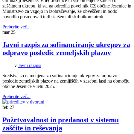
Gimnaziji Jesenice.
Vrtec Jesenice in vse omenjene šole so o
zaščitnem ukrepu, ki sta ga odredila poveljnik CZ občine Jesenice in
Ministrstvo za vzgojo in izobraževanje, že obveščeni in bodo
navodilo posredovali tudi staršem ali skrbnikom otrok.
Preberite več...
mar
25
Javni razpis za sofinanciranje ukrepov za
odpravo posledic zemeljskih plazov
v
Javni razpisi
Sredstva so namenjena za sofinanciranje ukrepov za odpravo
posledic zemeljskih plazov na zemljiščih v zasebni lasti na območju
občine Jesenice v letu 2025.
Preberite več...
feb
27
Požrtvovalnost in predanost v sistemu
zaščite in reševanja