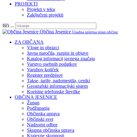
PROJEKTI
Projekti v teku
Zaključeni projekti
Išči ...
Občina Jesenice
Uradna spletna stran občine
ZA OBČANA
Vloge in obrazci
Javna naročila, razpisi in objave
Katalog informacij javnega značaja
Varstvo osebnih podatkov
Varuhov kotiček
Register predpisov
Takse, tarife, nadomestila, ceniki
Geografski informacijski sistem
Koristne telefonske številke
OBČINA JESENICE
Župan
Podžupanja
Občinska uprava
Občinski svet
Nadzorni odbor
Skupna občinska uprava
Krajevne skupnosti