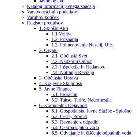
Javne objave
Katalog informacij javnega značaja
Varstvo osebnih podatkov
Varuhov kotiček
Register predpisov
1. Splošni Akti
1.1 Volitve
1.2. Priznanja
1.3. Poimenovanja Naselij, Ulic
2. Organi
2.1. Občinski Svet
2.2. Nadzorni Odbor
2.3. Inšpekcije In Redarstvo
2.4. Notranja Revizija
3. Občinska Uprava
4. Krajevne Skupnosti
5. Javne Finance
5.1. Proračun
5.2. Takse, Tarife, Nadomestila
6. Komunalna Dejavnost
6.1. Gospodarske Javne Službe - Splošno
6.2. Ceste, Promet
6.3. Ravnanje z odpadki
6.4. Oskrba s pitno vodo
6.5. Odvajanje in čiščenje odpadnih voda