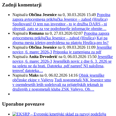
Zadnji komentarji
Napisal/a
Občina Jesenice
na 0, 30.03.2026 15:49
Popolna
zapora avtocestnega priključka Jesenice – zahod (Hrušica)
Spoštovani! O tem nas investitor - to je družba DARS - ni
obvestil, zato se za vse podrobnejše informacije obrnite…
Napisal/a
Romana
na 0, 27.03.2026 02:07
Popolna zapora
avtocestnega priključka Jesenice – zahod (Hrušica)
Kaj pa
zborna mesta izletov,predvidena na platoju Hrušica,pro bs?
Napisal/a
Občina Jesenice
na 0, 09.03.2026 11:09
Jeseniške
novice, 6. marec 2026-3
Priponka je zamenjana za pdf
Napisal/a
Anita Drvoderić
na 0, 06.03.2026 15:50
Jeseniške
novice, 6. marec 2026-3
Jeseniških novic z dne 6. 3. 2026 se
na spletu ne da brati. Datoteka .pdf namreč NI naložena,
temveč datoteka…
Napisal/a
Maks
na 0, 06.02.2026 14:16
Obisk jeseniške
občinske ekipe v Valjevu
Tudi nogometaši NK Jesenice smo
v osemdesetih letih sodelovali na prijateljskih tekmah in
druženjih z nogometaši kluba ZSK Valjevo. Ob…
Uporabne povezave