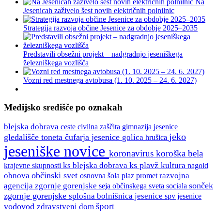
Na
Jesenicah zaživelo šest novih električnih polnilnic
Strategija razvoja občine Jesenice za obdobje 2025–2035
Predstavili obsežni projekt – nadgradnjo jeseniškega
železniškega vozlišča
Vozni red mestnega avtobusa (1. 10. 2025 – 24. 6. 2027)
Medijsko središče po oznakah
blejska dobrava
ceste
gimnazija jesenice
civilna zaščita
jeko
gledališče toneta čufarja jesenice
golica
hrušica
jeseniške novice
koronavirus
koroška bela
ks plavž
ks blejska dobrava
kultura
krajevne skupnosti
nagold
občinski svet
obnova
razvojna
osnovna šola
plaz
promet
sonček
agencija zgornje gorenjske
seja občinskega sveta
sociala
zgornje gorenjske
splošna bolnišnica jesenice
spv jesenice
šport
vodovod
zdravstveni dom