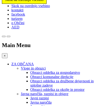
Prosimo,
Skok na osrednjo vsebino
upoštevajte:
kontakti
To
facebook
spletno
turizem
mesto
o Občini
vključuje
AED
sistem
dostopnosti.
Main Menu
×
ZA OBČANA
Vloge in obrazci
Obrazci oddelka za gospodarstvo
Obrazci komunalne direkcije
Obrazci oddelka za družbene dejavnosti in
splošne zadeve
Obrazci oddelka za okolje in prostor
Javna naročila, razpisi in objave
Javni razpisi
Javna naročila