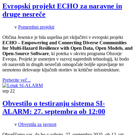
Evropski projekt ECHO za naravne in
druge nesreče
v
Pomembni projekti
Občina Jesenice je bila uspešna pri vključitvi v evropski projekt
ECHO – Empowering and Connecting Diverse Communities
for Multi-Hazard Resilience with Open Data, Open Models, and
Open-Source Software
, ki poteka v okviru programa Obzorje
Evropa. Projekt je usmerjen v razvoj naprednih tehnologij, ki bodo
ob naravnih in drugih nesrečah omogočale boljše upravljanje ter
nemoteno delovanje ključnih storitev in kritične infrastrukture.
Preberite več...
sep
22
Obvestilo o testiranju sistema SI-
ALARM: 27. septembra ob 12:00
v
Obvestila za javnost
Obveščamo vas, da bo v soboto, 27. septembra 2025, ob 12. uri,