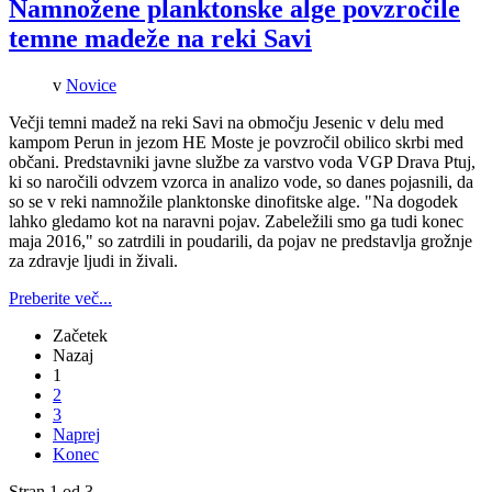
Namnožene planktonske alge povzročile
temne madeže na reki Savi
v
Novice
Večji temni madež na reki Savi na območju Jesenic v delu med
kampom Perun in jezom HE Moste je povzročil obilico skrbi med
občani. Predstavniki javne službe za varstvo voda VGP Drava Ptuj,
ki so naročili odvzem vzorca in analizo vode, so danes pojasnili, da
so se v reki namnožile planktonske dinofitske alge. "Na dogodek
lahko gledamo kot na naravni pojav. Zabeležili smo ga tudi konec
maja 2016," so zatrdili in poudarili, da pojav ne predstavlja grožnje
za zdravje ljudi in živali.
Preberite več...
Začetek
Nazaj
1
2
3
Naprej
Konec
Stran 1 od 3