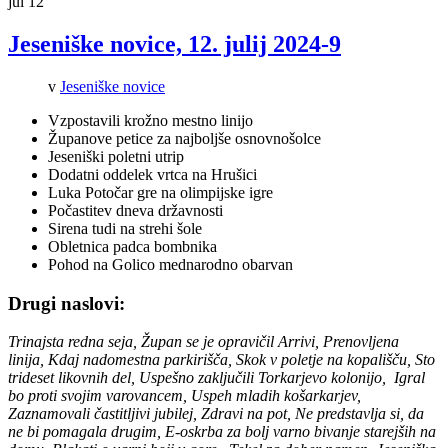
jul
12
Jeseniške novice, 12. julij 2024-9
v
Jeseniške novice
Vzpostavili krožno mestno linijo
Županove petice za najboljše osnovnošolce
Jeseniški poletni utrip
Dodatni oddelek vrtca na Hrušici
Luka Potočar gre na olimpijske igre
Počastitev dneva državnosti
Sirena tudi na strehi šole
Obletnica padca bombnika
Pohod na Golico mednarodno obarvan
Drugi naslovi:
Trinajsta redna seja, Župan se je opravičil Arrivi, Prenovljena
linija, Kdaj nadomestna parkirišča, Skok v poletje na kopališču, Sto
trideset likovnih del, Uspešno zaključili Torkarjevo kolonijo, Igral
bo proti svojim varovancem, Uspeh mladih košarkarjev,
Zaznamovali častitljivi jubilej, Zdravi na pot, Ne predstavlja si, da
ne bi pomagala drugim, E-oskrba za bolj varno bivanje starejših na