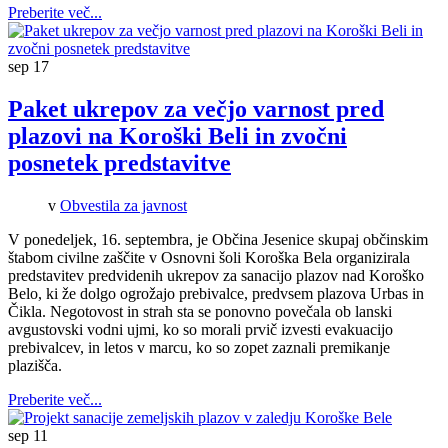
Preberite več...
sep
17
Paket ukrepov za večjo varnost pred
plazovi na Koroški Beli in zvočni
posnetek predstavitve
v
Obvestila za javnost
V ponedeljek, 16. septembra, je Občina Jesenice skupaj občinskim
štabom civilne zaščite v Osnovni šoli Koroška Bela organizirala
predstavitev predvidenih ukrepov za sanacijo plazov nad Koroško
Belo, ki že dolgo ogrožajo prebivalce, predvsem plazova Urbas in
Čikla. Negotovost in strah sta se ponovno povečala ob lanski
avgustovski vodni ujmi, ko so morali prvič izvesti evakuacijo
prebivalcev, in letos v marcu, ko so zopet zaznali premikanje
plazišča.
Preberite več...
sep
11