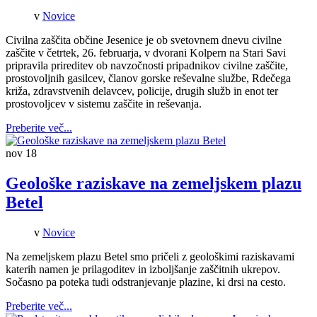
v
Novice
Civilna zaščita občine Jesenice je ob svetovnem dnevu civilne
zaščite v četrtek, 26. februarja, v dvorani Kolpern na Stari Savi
pripravila prireditev ob navzočnosti pripadnikov civilne zaščite,
prostovoljnih gasilcev, članov gorske reševalne službe, Rdečega
križa, zdravstvenih delavcev, policije, drugih služb in enot ter
prostovoljcev v sistemu zaščite in reševanja.
Preberite več...
nov
18
Geološke raziskave na zemeljskem plazu
Betel
v
Novice
Na zemeljskem plazu Betel smo pričeli z geološkimi raziskavami
katerih namen je prilagoditev in izboljšanje zaščitnih ukrepov.
Sočasno pa poteka tudi odstranjevanje plazine, ki drsi na cesto.
Preberite več...