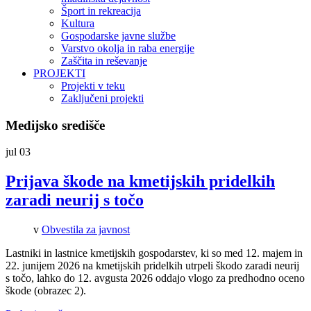
Šport in rekreacija
Kultura
Gospodarske javne službe
Varstvo okolja in raba energije
Zaščita in reševanje
PROJEKTI
Projekti v teku
Zaključeni projekti
Medijsko središče
jul
03
Prijava škode na kmetijskih pridelkih
zaradi neurij s točo
v
Obvestila za javnost
Lastniki in lastnice kmetijskih gospodarstev, ki so med 12. majem in
22. junijem 2026 na kmetijskih pridelkih utrpeli škodo zaradi neurij
s točo, lahko do 12. avgusta 2026 oddajo vlogo za predhodno oceno
škode (obrazec 2).