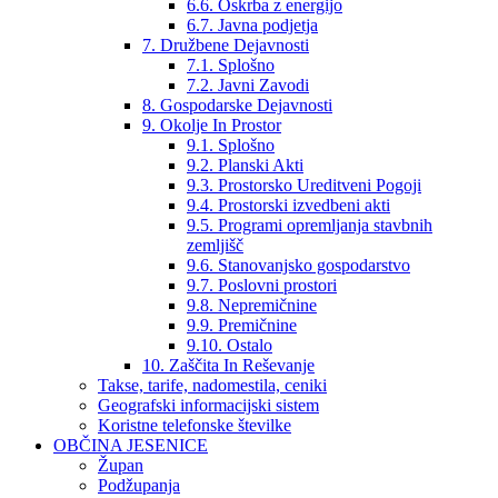
6.6. Oskrba z energijo
6.7. Javna podjetja
7. Družbene Dejavnosti
7.1. Splošno
7.2. Javni Zavodi
8. Gospodarske Dejavnosti
9. Okolje In Prostor
9.1. Splošno
9.2. Planski Akti
9.3. Prostorsko Ureditveni Pogoji
9.4. Prostorski izvedbeni akti
9.5. Programi opremljanja stavbnih
zemljišč
9.6. Stanovanjsko gospodarstvo
9.7. Poslovni prostori
9.8. Nepremičnine
9.9. Premičnine
9.10. Ostalo
10. Zaščita In Reševanje
Takse, tarife, nadomestila, ceniki
Geografski informacijski sistem
Koristne telefonske številke
OBČINA JESENICE
Župan
Podžupanja