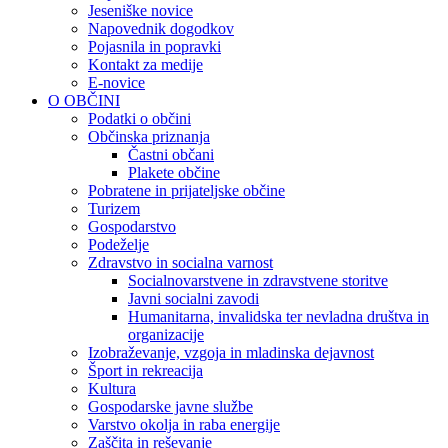
Jeseniške novice
Napovednik dogodkov
Pojasnila in popravki
Kontakt za medije
E-novice
O OBČINI
Podatki o občini
Občinska priznanja
Častni občani
Plakete občine
Pobratene in prijateljske občine
Turizem
Gospodarstvo
Podeželje
Zdravstvo in socialna varnost
Socialnovarstvene in zdravstvene storitve
Javni socialni zavodi
Humanitarna, invalidska ter nevladna društva in
organizacije
Izobraževanje, vzgoja in mladinska dejavnost
Šport in rekreacija
Kultura
Gospodarske javne službe
Varstvo okolja in raba energije
Zaščita in reševanje