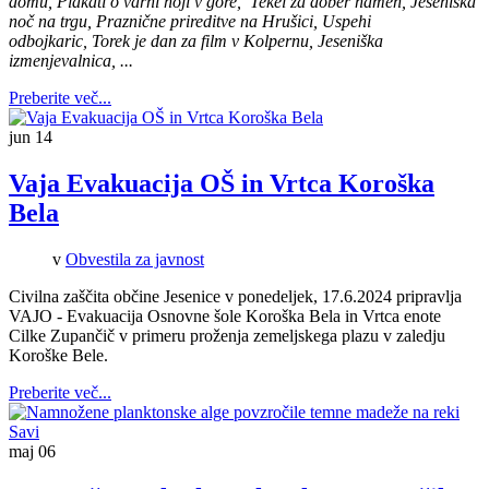
domu, Plakati o varni hoji v gore, Tekel za dober namen, Jeseniška
noč na trgu, Praznične prireditve na Hrušici, Uspehi
odbojkaric, Torek je dan za film v Kolpernu, Jeseniška
izmenjevalnica, ...
Preberite več...
jun
14
Vaja Evakuacija OŠ in Vrtca Koroška
Bela
v
Obvestila za javnost
Civilna zaščita občine Jesenice v ponedeljek, 17.6.2024 pripravlja
VAJO - Evakuacija Osnovne šole Koroška Bela in Vrtca enote
Cilke Zupančič v primeru proženja zemeljskega plazu v zaledju
Koroške Bele.
Preberite več...
maj
06