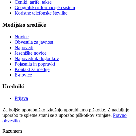
Ceniki, tarife, takse
Geografski informacijski sistem
Koristne telefonske številke
Medijsko središče
Novice
Obvestila za javnost
Napovedi
Jeseniške novice
Napovednik dogodkov
Pojasnila in popravki
Kontakt za medije
E-novice
Uredniki
Prijava
Za boljšo uporabniško izkušnjo uporabljamo piškotke. Z nadaljnjo
uporabo te spletne strani se z uporabo piškotkov strinjate.
Pravno
obvestilo.
Razumem