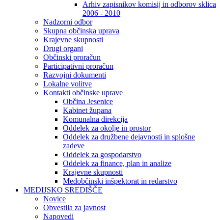
Arhiv zapisnikov komisij in odborov sklica
2006 - 2010
Nadzorni odbor
Skupna občinska uprava
Krajevne skupnosti
Drugi organi
Občinski proračun
Participativni proračun
Razvojni dokumenti
Lokalne volitve
Kontakti občinske uprave
Občina Jesenice
Kabinet župana
Komunalna direkcija
Oddelek za okolje in prostor
Oddelek za družbene dejavnosti in splošne
zadeve
Oddelek za gospodarstvo
Oddelek za finance, plan in analize
Krajevne skupnosti
Medobčinski inšpektorat in redarstvo
MEDIJSKO SREDIŠČE
Novice
Obvestila za javnost
Napovedi