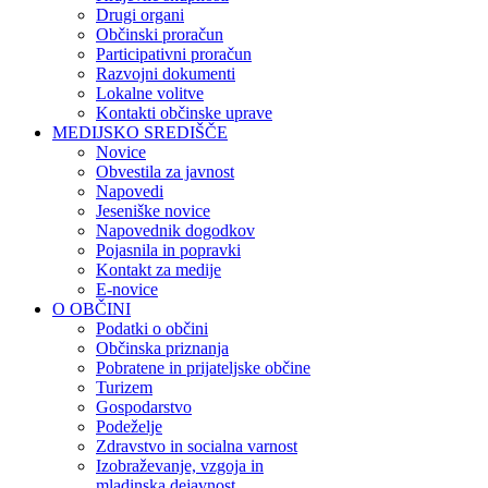
Drugi organi
Občinski proračun
Participativni proračun
Razvojni dokumenti
Lokalne volitve
Kontakti občinske uprave
MEDIJSKO SREDIŠČE
Novice
Obvestila za javnost
Napovedi
Jeseniške novice
Napovednik dogodkov
Pojasnila in popravki
Kontakt za medije
E-novice
O OBČINI
Podatki o občini
Občinska priznanja
Pobratene in prijateljske občine
Turizem
Gospodarstvo
Podeželje
Zdravstvo in socialna varnost
Izobraževanje, vzgoja in
mladinska dejavnost