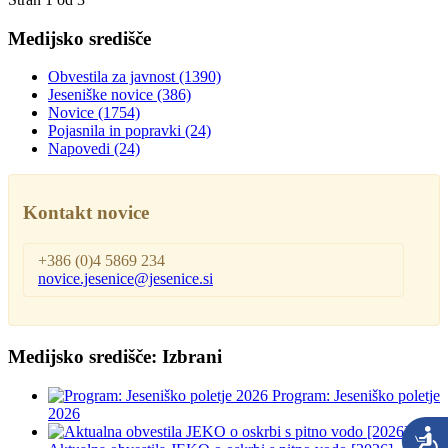
Medijsko središče
Obvestila za javnost
(1390)
Jeseniške novice
(386)
Novice
(1754)
Pojasnila in popravki
(24)
Napovedi
(24)
Kontakt novice
+386 (0)4 5869 234
novice.jesenice@jesenice.si
Medijsko središče: Izbrani
Program: Jeseniško poletje
2026