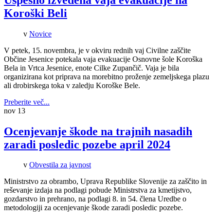
Koroški Beli
v
Novice
V petek, 15. novembra, je v okviru rednih vaj Civilne zaščite
Občine Jesenice potekala vaja evakuacije Osnovne šole Koroška
Bela in Vrtca Jesenice, enote Cilke Zupančič. Vaja je bila
organizirana kot priprava na morebitno proženje zemeljskega plazu
ali drobirskega toka v zaledju Koroške Bele.
Preberite več...
nov
13
Ocenjevanje škode na trajnih nasadih
zaradi posledic pozebe april 2024
v
Obvestila za javnost
Ministrstvo za obrambo, Uprava Republike Slovenije za zaščito in
reševanje izdaja na podlagi pobude Ministrstva za kmetijstvo,
gozdarstvo in prehrano, na podlagi 8. in 54. člena Uredbe o
metodologiji za ocenjevanje škode zaradi posledic pozebe.