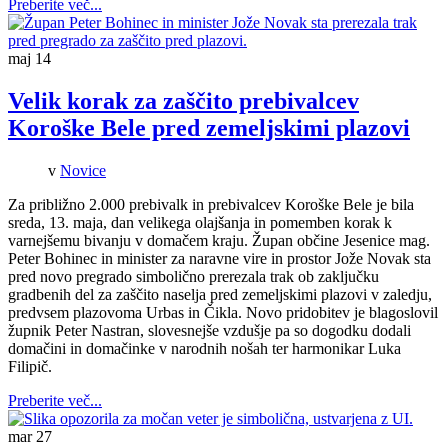
Preberite več...
maj
14
Velik korak za zaščito prebivalcev
Koroške Bele pred zemeljskimi plazovi
v
Novice
Za približno 2.000 prebivalk in prebivalcev Koroške Bele je bila
sreda, 13. maja, dan velikega olajšanja in pomemben korak k
varnejšemu bivanju v domačem kraju. Župan občine Jesenice mag.
Peter Bohinec in minister za naravne vire in prostor Jože Novak sta
pred novo pregrado simbolično prerezala trak ob zaključku
gradbenih del za zaščito naselja pred zemeljskimi plazovi v zaledju,
predvsem plazovoma Urbas in Čikla. Novo pridobitev je blagoslovil
župnik Peter Nastran, slovesnejše vzdušje pa so dogodku dodali
domačini in domačinke v narodnih nošah ter harmonikar Luka
Filipič.
Preberite več...
mar
27