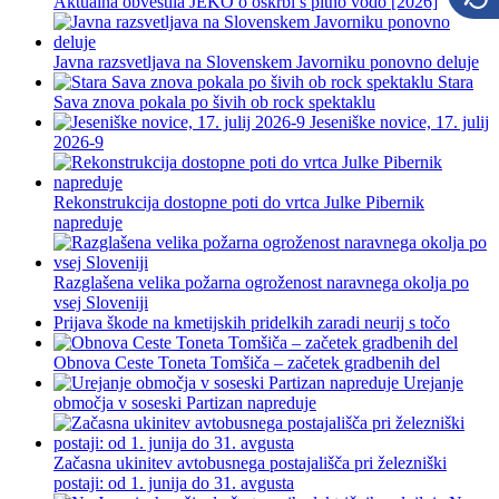
Aktualna obvestila JEKO o oskrbi s pitno vodo [2026]
Javna razsvetljava na Slovenskem Javorniku ponovno deluje
Stara
Sava znova pokala po šivih ob rock spektaklu
Jeseniške novice, 17. julij
2026-9
Rekonstrukcija dostopne poti do vrtca Julke Pibernik
napreduje
Razglašena velika požarna ogroženost naravnega okolja po
vsej Sloveniji
Prijava škode na kmetijskih pridelkih zaradi neurij s točo
Obnova Ceste Toneta Tomšiča – začetek gradbenih del
Urejanje
območja v soseski Partizan napreduje
Začasna ukinitev avtobusnega postajališča pri železniški
postaji: od 1. junija do 31. avgusta