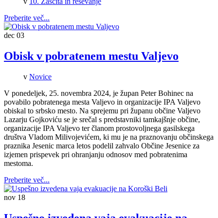
v
10. Zaščita in reševanje
Preberite več...
dec
03
Obisk v pobratenem mestu Valjevo
v
Novice
V ponedeljek, 25. novembra 2024, je župan Peter Bohinec na
povabilo pobratenega mesta Valjevo in organizacije IPA Valjevo
obiskal to srbsko mesto. Na sprejemu pri županu občine Valjevo
Lazarju Gojkoviću se je srečal s predstavniki tamkajšnje občine,
organizacije IPA Valjevo ter članom prostovoljnega gasilskega
društva Vladom Milivojevićem, ki mu je na praznovanju občinskega
praznika Jesenic marca letos podelil zahvalo Občine Jesenice za
izjemen prispevek pri ohranjanju odnosov med pobratenima
mestoma.
Preberite več...
nov
18
Uspešno izvedena vaja evakuacije na