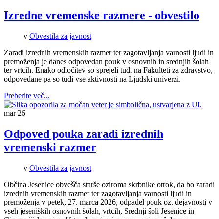
Izredne vremenske razmere - obvestilo
v
Obvestila za javnost
Zaradi izrednih vremenskih razmer ter zagotavljanja varnosti ljudi in
premoženja je danes odpovedan pouk v osnovnih in srednjih šolah
ter vrtcih. Enako odločitev so sprejeli tudi na Fakulteti za zdravstvo,
odpovedane pa so tudi vse aktivnosti na Ljudski univerzi.
Preberite več...
mar
26
Odpoved pouka zaradi izrednih
vremenski razmer
v
Obvestila za javnost
Občina Jesenice obvešča starše oziroma skrbnike otrok, da bo zaradi
izrednih vremenskih razmer ter zagotavljanja varnosti ljudi in
premoženja v petek, 27. marca 2026, odpadel pouk oz. dejavnosti v
vseh jeseniških osnovnih šolah, vrtcih, Srednji šoli Jesenice in