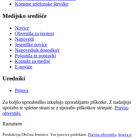
Koristne telefonske številke
Medijsko središče
Novice
Obvestila za javnost
Napovedi
Jeseniške novice
Napovednik dogodkov
Pojasnila in popravki
Kontakt za medije
E-novice
Uredniki
Prijava
Za boljšo uporabniško izkušnjo uporabljamo piškotke. Z nadaljnjo
uporabo te spletne strani se z uporabo piškotkov strinjate.
Pravno
obvestilo.
Razumem
Produkcija Občina Jesenice. Vse pravice pridržane.
Pravno obvestilo
.
Izjava o