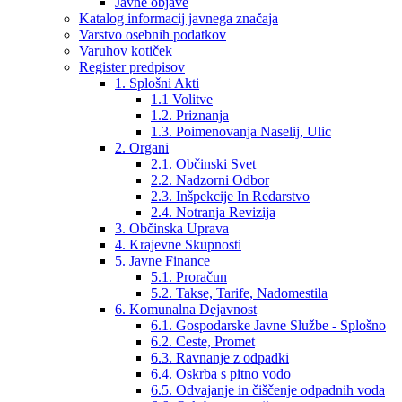
Javne objave
Katalog informacij javnega značaja
Varstvo osebnih podatkov
Varuhov kotiček
Register predpisov
1. Splošni Akti
1.1 Volitve
1.2. Priznanja
1.3. Poimenovanja Naselij, Ulic
2. Organi
2.1. Občinski Svet
2.2. Nadzorni Odbor
2.3. Inšpekcije In Redarstvo
2.4. Notranja Revizija
3. Občinska Uprava
4. Krajevne Skupnosti
5. Javne Finance
5.1. Proračun
5.2. Takse, Tarife, Nadomestila
6. Komunalna Dejavnost
6.1. Gospodarske Javne Službe - Splošno
6.2. Ceste, Promet
6.3. Ravnanje z odpadki
6.4. Oskrba s pitno vodo
6.5. Odvajanje in čiščenje odpadnih voda