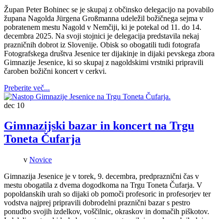
Župan Peter Bohinec se je skupaj z občinsko delegacijo na povabilo
župana Nagolda Jürgena Großmanna udeležil božičnega sejma v
pobratenem mestu Nagold v Nemčiji, ki je potekal od 11. do 14.
decembra 2025. Na svoji stojnici je delegacija predstavila nekaj
prazničnih dobrot iz Slovenije. Obisk so obogatili tudi fotografa
Fotografskega društva Jesenice ter dijakinje in dijaki pevskega zbora
Gimnazije Jesenice, ki so skupaj z nagoldskimi vrstniki pripravili
čaroben božični koncert v cerkvi.
Preberite več...
dec
10
Gimnazijski bazar in koncert na Trgu
Toneta Čufarja
v
Novice
Gimnazija Jesenice je v torek, 9. decembra, predpraznični čas v
mestu obogatila z dvema dogodkoma na Trgu Toneta Čufarja. V
popoldanskih urah so dijaki ob pomoči profesoric in profesorjev ter
vodstva najprej pripravili dobrodelni praznični bazar s pestro
ponudbo svojih izdelkov, voščilnic, okraskov in domačih piškotov.