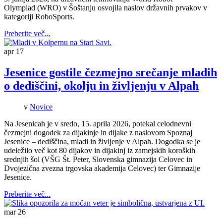
Olympiad (WRO) v Šoštanju osvojila naslov državnih prvakov v
kategoriji RoboSports.
Preberite več...
apr
17
Jesenice gostile čezmejno srečanje mladih
o dediščini, okolju in življenju v Alpah
v
Novice
Na Jesenicah je v sredo, 15. aprila 2026, potekal celodnevni
čezmejni dogodek za dijakinje in dijake z naslovom Spoznaj
Jesenice – dediščina, mladi in življenje v Alpah. Dogodka se je
udeležilo več kot 80 dijakov in dijakinj iz zamejskih koroških
srednjih šol (VŠG Št. Peter, Slovenska gimnazija Celovec in
Dvojezična zvezna trgovska akademija Celovec) ter Gimnazije
Jesenice.
Preberite več...
mar
26