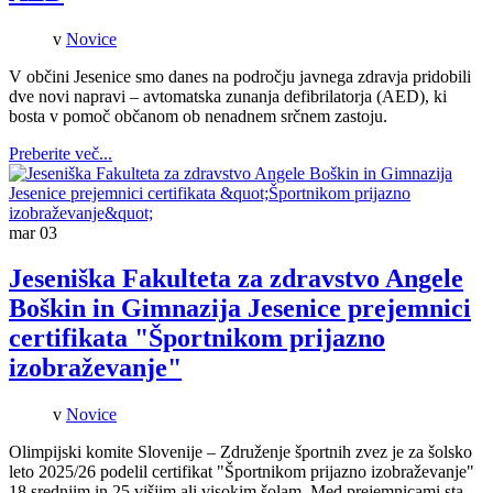
v
Novice
V občini Jesenice smo danes na področju javnega zdravja pridobili
dve novi napravi – avtomatska zunanja defibrilatorja (AED), ki
bosta v pomoč občanom ob nenadnem srčnem zastoju.
Preberite več...
mar
03
Jeseniška Fakulteta za zdravstvo Angele
Boškin in Gimnazija Jesenice prejemnici
certifikata "Športnikom prijazno
izobraževanje"
v
Novice
Olimpijski komite Slovenije – Združenje športnih zvez je za šolsko
leto 2025/26 podelil certifikat "Športnikom prijazno izobraževanje"
18 srednjim in 25 višjim ali visokim šolam. Med prejemnicami sta