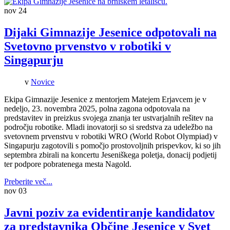
nov
24
Dijaki Gimnazije Jesenice odpotovali na
Svetovno prvenstvo v robotiki v
Singapurju
v
Novice
Ekipa Gimnazije Jesenice z mentorjem Matejem Erjavcem je v
nedeljo, 23. novembra 2025, polna zagona odpotovala na
predstavitev in preizkus svojega znanja ter ustvarjalnih rešitev na
področju robotike. Mladi inovatorji so si sredstva za udeležbo na
svetovnem prvenstvu v robotiki WRO (World Robot Olympiad) v
Singapurju zagotovili s pomočjo prostovoljnih prispevkov, ki so jih
septembra zbirali na koncertu Jeseniškega poletja, donacij podjetij
ter podpore pobratenega mesta Nagold.
Preberite več...
nov
03
Javni poziv za evidentiranje kandidatov
za predstavnika Občine Jesenice v Svet