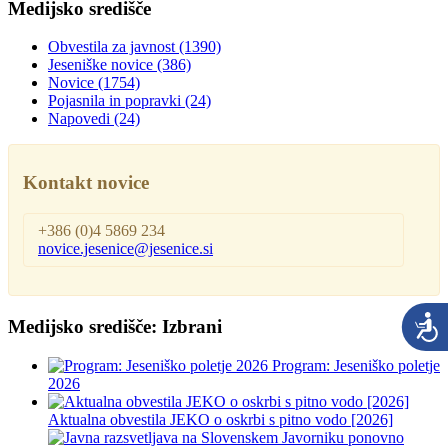
Medijsko središče
Obvestila za javnost
(1390)
Jeseniške novice
(386)
Novice
(1754)
Pojasnila in popravki
(24)
Napovedi
(24)
Kontakt novice
+386 (0)4 5869 234
novice.jesenice@jesenice.si
Medijsko središče: Izbrani
Program: Jeseniško poletje
2026
Aktualna obvestila JEKO o oskrbi s pitno vodo [2026]