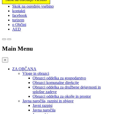
Prosimo,
Skok na osrednjo vsebino
upoštevajte:
kontakti
To
facebook
spletno
turizem
mesto
o Občini
vključuje
AED
sistem
dostopnosti.
Main Menu
×
ZA OBČANA
Vloge in obrazci
Obrazci oddelka za gospodarstvo
Obrazci komunalne direkcije
Obrazci oddelka za družbene dejavnosti in
splošne zadeve
Obrazci oddelka za okolje in prostor
Javna naročila, razpisi in objave
Javni razpisi
Javna naročila