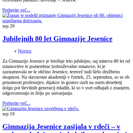
Preberite več...
sep
29
Jubilejnih 80 let Gimnazije Jesenice
v
Novice
Za Gimnazijo Jesenice je letošnje leto jubilejno, saj mineva 80 let od
ustanovitve te pomembne izobraževalne ustanove, ki je
zaznamovala ne le občino Jesenice, temveč tudi širšo družbeno
skupnost. Na slavnostni akademiji v četrtek, 25. septembra, so se ob
prisotnosti profesorjev, dijakov in gostov ozrli na osem desetletij
dolgo pot številnih generacij mladih, ki so v svet odhajali z znanjem,
odgovornostjo in željo po ustvarjanju.
Preberite več...
sep
19
Gimnazija Jesenice zasijala v rdeči – v