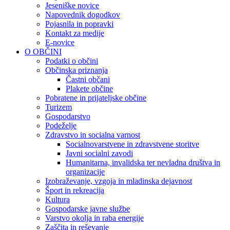
Jeseniške novice
Napovednik dogodkov
Pojasnila in popravki
Kontakt za medije
E-novice
O OBČINI
Podatki o občini
Občinska priznanja
Častni občani
Plakete občine
Pobratene in prijateljske občine
Turizem
Gospodarstvo
Podeželje
Zdravstvo in socialna varnost
Socialnovarstvene in zdravstvene storitve
Javni socialni zavodi
Humanitarna, invalidska ter nevladna društva in
organizacije
Izobraževanje, vzgoja in mladinska dejavnost
Šport in rekreacija
Kultura
Gospodarske javne službe
Varstvo okolja in raba energije
Zaščita in reševanje