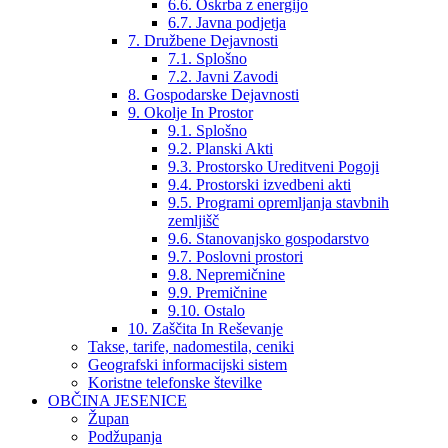
6.6. Oskrba z energijo
6.7. Javna podjetja
7. Družbene Dejavnosti
7.1. Splošno
7.2. Javni Zavodi
8. Gospodarske Dejavnosti
9. Okolje In Prostor
9.1. Splošno
9.2. Planski Akti
9.3. Prostorsko Ureditveni Pogoji
9.4. Prostorski izvedbeni akti
9.5. Programi opremljanja stavbnih
zemljišč
9.6. Stanovanjsko gospodarstvo
9.7. Poslovni prostori
9.8. Nepremičnine
9.9. Premičnine
9.10. Ostalo
10. Zaščita In Reševanje
Takse, tarife, nadomestila, ceniki
Geografski informacijski sistem
Koristne telefonske številke
OBČINA JESENICE
Župan
Podžupanja