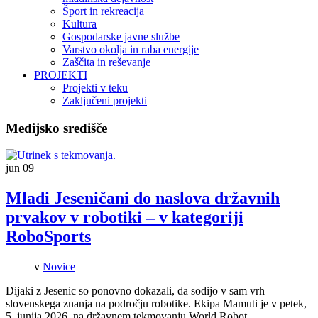
Šport in rekreacija
Kultura
Gospodarske javne službe
Varstvo okolja in raba energije
Zaščita in reševanje
PROJEKTI
Projekti v teku
Zaključeni projekti
Medijsko središče
jun
09
Mladi Jeseničani do naslova državnih
prvakov v robotiki – v kategoriji
RoboSports
v
Novice
Dijaki z Jesenic so ponovno dokazali, da sodijo v sam vrh
slovenskega znanja na področju robotike. Ekipa Mamuti je v petek,
5. junija 2026, na državnem tekmovanju World Robot