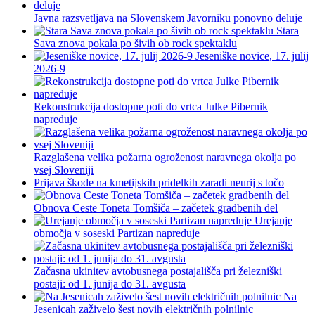
Javna razsvetljava na Slovenskem Javorniku ponovno deluje
Stara
Sava znova pokala po šivih ob rock spektaklu
Jeseniške novice, 17. julij
2026-9
Rekonstrukcija dostopne poti do vrtca Julke Pibernik
napreduje
Razglašena velika požarna ogroženost naravnega okolja po
vsej Sloveniji
Prijava škode na kmetijskih pridelkih zaradi neurij s točo
Obnova Ceste Toneta Tomšiča – začetek gradbenih del
Urejanje
območja v soseski Partizan napreduje
Začasna ukinitev avtobusnega postajališča pri železniški
postaji: od 1. junija do 31. avgusta
Na
Jesenicah zaživelo šest novih električnih polnilnic