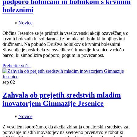
podporo bolnicam in bolnikom s krvnimi
boleznimi
v
Novice
Občina Jesenice se je pridružila vseslovenski akciji ozaveščanja o
krvnih boleznih in solidarnosti z bolnicami, bolniki in njihovimi
družinami. Na pobudo Društva bolnikov s krvnimi boleznimi
Slovenije je poskrbela za osvetlitev Gimnazije Jesenice v rdečo
barvo, ki simbolizira podporo, pogum in povezanost.
Preberite več...
sep
02
Zahvala ob prejetih sredstvih mladim
inovatorjem Gimnazije Jesenice
v
Novice
Z veseljem sporočamo, da akcija zbiranja donatorskih sredstev za
potovanje mladih inovatorjev na svetovno prvenstvo v robotiki