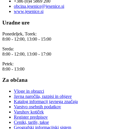
+386 (0)4 5869 200
obcina.jesenice@jesenice.si
www.jesenice.si
Uradne ure
Ponedeljek, Torek:
8:00 - 12:00, 13:00 - 15:00
Sreda:
8:00 - 12:00, 13:00 - 17:00
Petek:
8:00 - 13:00
Za občana
Vloge in obrazci
Javna naročila, razpisi in objave
Katalog informacij javnega značaja
Varstvo osebnih podatkov
Varuhov kotiček
Register predpisov
Ceniki, tarife, takse
Geografski informacijski sistem