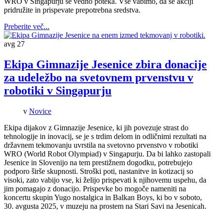
WRO v Singapurju še vedno poteka. Vse vabimo, da se akciji
pridružite in prispevate prepotrebna sredstva.
Preberite več...
avg
27
Ekipa Gimnazije Jesenice zbira donacije
za udeležbo na svetovnem prvenstvu v
robotiki v Singapurju
v
Novice
Ekipa dijakov z Gimnazije Jesenice, ki jih povezuje strast do
tehnologije in inovacij, se je s trdim delom in odličnimi rezultati na
državnem tekmovanju uvrstila na svetovno prvenstvo v robotiki
WRO (World Robot Olympiad) v Singapurju. Da bi lahko zastopali
Jesenice in Slovenijo na tem prestižnem dogodku, potrebujejo
podporo širše skupnosti. Stroški poti, nastanitve in kotizacij so
visoki, zato vabijo vse, ki želijo prispevati k njihovemu uspehu, da
jim pomagajo z donacijo. Prispevke bo mogoče nameniti na
koncertu skupin Yugo nostalgica in Balkan Boys, ki bo v soboto,
30. avgusta 2025, v muzeju na prostem na Stari Savi na Jesenicah.