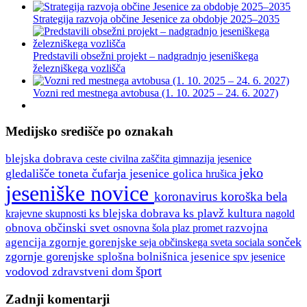
Strategija razvoja občine Jesenice za obdobje 2025–2035
Predstavili obsežni projekt – nadgradnjo jeseniškega
železniškega vozlišča
Vozni red mestnega avtobusa (1. 10. 2025 – 24. 6. 2027)
Medijsko središče po oznakah
blejska dobrava
ceste
gimnazija jesenice
civilna zaščita
jeko
gledališče toneta čufarja jesenice
golica
hrušica
jeseniške novice
koronavirus
koroška bela
ks plavž
ks blejska dobrava
kultura
krajevne skupnosti
nagold
občinski svet
obnova
razvojna
osnovna šola
plaz
promet
sonček
agencija zgornje gorenjske
seja občinskega sveta
sociala
zgornje gorenjske
splošna bolnišnica jesenice
spv jesenice
šport
vodovod
zdravstveni dom
Zadnji komentarji