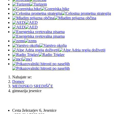
Nahajate se:
Domov
MEDIJSKO SREDIŠČE
gimnazija jesenice
OBČINA JESENICE
Cesta železarjev 6, Jesenice