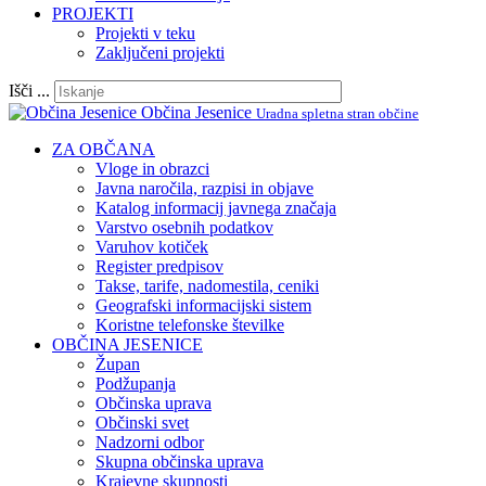
PROJEKTI
Projekti v teku
Zaključeni projekti
Išči ...
Občina Jesenice
Uradna spletna stran občine
ZA OBČANA
Vloge in obrazci
Javna naročila, razpisi in objave
Katalog informacij javnega značaja
Varstvo osebnih podatkov
Varuhov kotiček
Register predpisov
Takse, tarife, nadomestila, ceniki
Geografski informacijski sistem
Koristne telefonske številke
OBČINA JESENICE
Župan
Podžupanja
Občinska uprava
Občinski svet
Nadzorni odbor
Skupna občinska uprava
Krajevne skupnosti