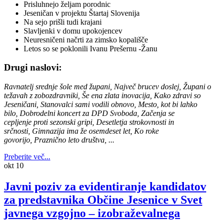
Prisluhnejo željam porodnic
Jeseničan v projektu Štartaj Slovenija
Na sejo prišli tudi krajani
Slavljenki v domu upokojencev
Neuresničeni načrti za zimsko kopališče
Letos so se poklonili Ivanu Prešernu -Žanu
Drugi naslovi:
Ravnatelj srednje šole med župani, Največ brucev doslej, Župani o
težavah z zobozdravniki, Še ena zlata inovacija, Kako zdravi so
Jeseničani, Stanovalci sami vodili obnovo, Mesto, kot bi lahko
bilo, Dobrodelni koncert za DPD Svoboda, Začenja se
cepljenje proti sezonski gripi, Desetletja strokovnosti in
srčnosti, Gimnazija ima že osemdeset let, Ko roke
govorijo, Praznično leto društva, ...
Preberite več...
okt
10
Javni poziv za evidentiranje kandidatov
za predstavnika Občine Jesenice v Svet
javnega vzgojno – izobraževalnega