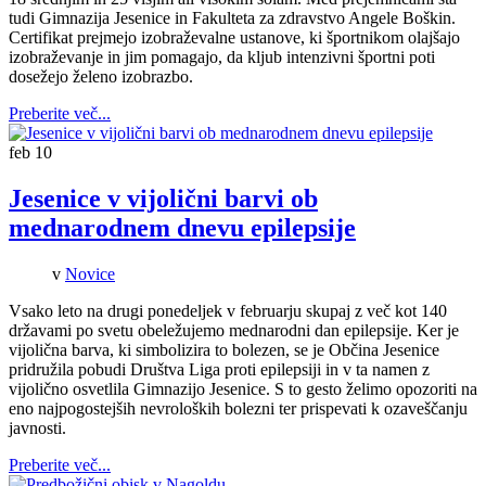
tudi Gimnazija Jesenice in Fakulteta za zdravstvo Angele Boškin.
Certifikat prejmejo izobraževalne ustanove, ki športnikom olajšajo
izobraževanje in jim pomagajo, da kljub intenzivni športni poti
dosežejo želeno izobrazbo.
Preberite več...
feb
10
Jesenice v vijolični barvi ob
mednarodnem dnevu epilepsije
v
Novice
Vsako leto na drugi ponedeljek v februarju skupaj z več kot 140
državami po svetu obeležujemo mednarodni dan epilepsije. Ker je
vijolična barva, ki simbolizira to bolezen, se je Občina Jesenice
pridružila pobudi Društva Liga proti epilepsiji in v ta namen z
vijolično osvetlila Gimnazijo Jesenice. S to gesto želimo opozoriti na
eno najpogostejših nevroloških bolezni ter prispevati k ozaveščanju
javnosti.
Preberite več...