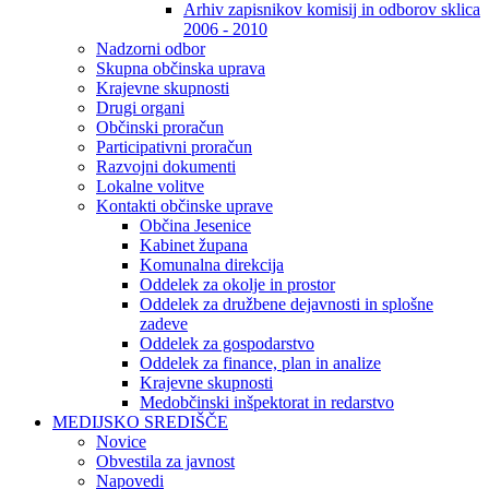
Arhiv zapisnikov komisij in odborov sklica
2006 - 2010
Nadzorni odbor
Skupna občinska uprava
Krajevne skupnosti
Drugi organi
Občinski proračun
Participativni proračun
Razvojni dokumenti
Lokalne volitve
Kontakti občinske uprave
Občina Jesenice
Kabinet župana
Komunalna direkcija
Oddelek za okolje in prostor
Oddelek za družbene dejavnosti in splošne
zadeve
Oddelek za gospodarstvo
Oddelek za finance, plan in analize
Krajevne skupnosti
Medobčinski inšpektorat in redarstvo
MEDIJSKO SREDIŠČE
Novice
Obvestila za javnost
Napovedi