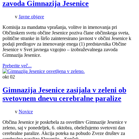
zavoda Gimnazija Jesenice
v
Javne objave
Komisija za mandatna vprašanja, volitve in imenovanja pri
Občinskem svetu občine Jesenice poziva člane občinskega sveta,
politične stranke in širšo zainteresirano javnost v občini Jesenice k
podaji predlogov za imenovanje enega (1) predstavnika Občine
Jesenice v Svet javnega vzgojno – izobraževalnega zavoda
Gimnazija Jesenice.
Preberite več...
okt
02
Gimnazija Jesenice zasijala v zeleni ob
svetovnem dnevu cerebralne paralize
v
Novice
Občina Jesenice je poskrbela za osvetlitev Gimnazije Jesenice v
zeleno, saj v ponedeljek, 6. oktobra, obeležujemo svetovni dan
cerebralne paralize. Akcija poteka na pobudo Zveze društev za
cerebralno paralizo Slovenije – Sonček.