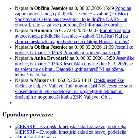
Napisal/a
Občina Jesenice
na 0, 30.03.2026 15:49
Popolna
zapora avtocestnega priključka Jesenice – zahod (Hrušica)
Spoštovani! O tem nas investitor - to je družba DARS - ni
obvestil, zato se za vse podrobnejše informacije obrnite…
Napisal/a
Romana
na 0, 27.03.2026 02:07
Popolna zapora
avtocestnega priključka Jesenice – zahod (Hrušica)
Kaj pa
zborna mesta izletov,predvidena na platoju Hrušica,pro bs?
Napisal/a
Občina Jesenice
na 0, 09.03.2026 11:09
Jeseniške
novice, 6. marec 2026-3
Priponka je zamenjana za pdf
Napisal/a
Anita Drvoderić
na 0, 06.03.2026 15:50
Jeseniške
novice, 6. marec 2026-3
Jeseniških novic z dne 6. 3. 2026 se
na spletu ne da brati. Datoteka .pdf namreč NI naložena,
temveč datoteka…
Napisal/a
Maks
na 0, 06.02.2026 14:16
Obisk jeseniške
občinske ekipe v Valjevu
Tudi nogometaši NK Jesenice smo
v osemdesetih letih sodelovali na prijateljskih tekmah in
druženjih z nogometaši kluba ZSK Valjevo. Ob…
Uporabne povezave