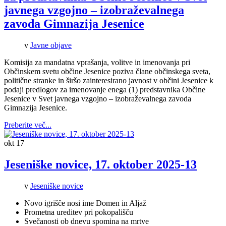
javnega vzgojno – izobraževalnega
zavoda Gimnazija Jesenice
v
Javne objave
Komisija za mandatna vprašanja, volitve in imenovanja pri
Občinskem svetu občine Jesenice poziva člane občinskega sveta,
politične stranke in širšo zainteresirano javnost v občini Jesenice k
podaji predlogov za imenovanje enega (1) predstavnika Občine
Jesenice v Svet javnega vzgojno – izobraževalnega zavoda
Gimnazija Jesenice.
Preberite več...
okt
17
Jeseniške novice, 17. oktober 2025-13
v
Jeseniške novice
Novo igrišče nosi ime Domen in Aljaž
Prometna ureditev pri pokopališču
Svečanosti ob dnevu spomina na mrtve