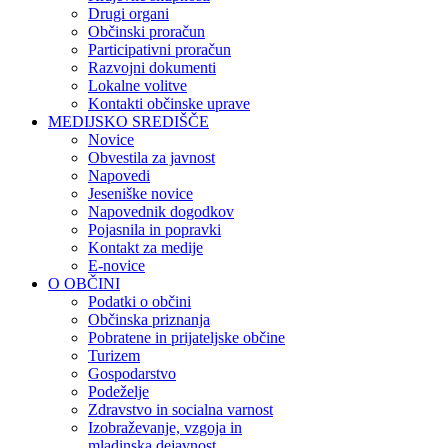
Drugi organi
Občinski proračun
Participativni proračun
Razvojni dokumenti
Lokalne volitve
Kontakti občinske uprave
MEDIJSKO SREDIŠČE
Novice
Obvestila za javnost
Napovedi
Jeseniške novice
Napovednik dogodkov
Pojasnila in popravki
Kontakt za medije
E-novice
O OBČINI
Podatki o občini
Občinska priznanja
Pobratene in prijateljske občine
Turizem
Gospodarstvo
Podeželje
Zdravstvo in socialna varnost
Izobraževanje, vzgoja in
mladinska dejavnost