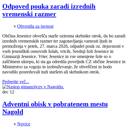
Odpoved pouka zaradi izrednih
vremenski razmer
v
Obvestila za javnost
Občina Jesenice obvešča starše oziroma skrbnike otrok, da bo zaradi
izrednih vremenskih razmer ter zagotavljanja varnosti ljudi in
premoženja v petek, 27. marca 2026, odpadel pouk oz. dejavnosti v
vseh jeseniških osnovnih šolah, vrtcih, Srednji šoli Jesenice in
Gimnaziji Jesenice.
Vrtec Jesenice in vse omenjene šole so o
zaščitnem ukrepu, ki sta ga odredila poveljnik CZ občine Jesenice in
Ministrstvo za vzgojo in izobraževanje, že obveščeni in bodo
navodilo posredovali tudi staršem ali skrbnikom otrok.
Preberite več...
dec
12
Adventni obisk v pobratenem mestu
Nagold
v
Novice