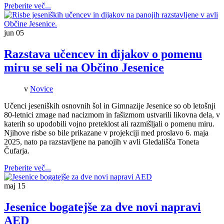
Preberite več...
jun
05
Razstava učencev in dijakov o pomenu
miru se seli na Občino Jesenice
v
Novice
Učenci jeseniških osnovnih šol in Gimnazije Jesenice so ob letošnji
80-letnici zmage nad nacizmom in fašizmom ustvarili likovna dela, v
katerih so upodobili vojno preteklost ali razmišljali o pomenu miru.
Njihove risbe so bile prikazane v projekciji med proslavo 6. maja
2025, nato pa razstavljene na panojih v avli Gledališča Toneta
Čufarja.
Preberite več...
maj
15
Jesenice bogatejše za dve novi napravi
AED