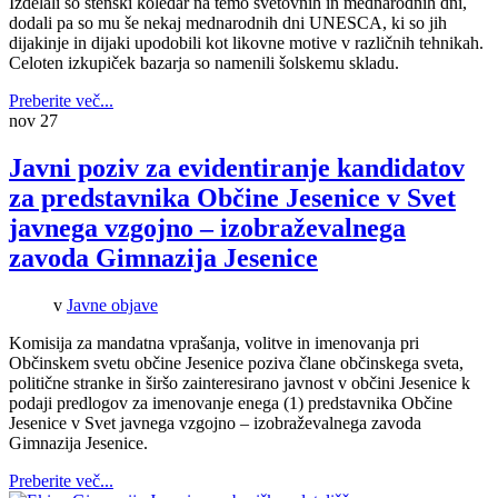
Izdelali so stenski koledar na temo svetovnih in mednarodnih dni,
dodali pa so mu še nekaj mednarodnih dni UNESCA, ki so jih
dijakinje in dijaki upodobili kot likovne motive v različnih tehnikah.
Celoten izkupiček bazarja so namenili šolskemu skladu.
Preberite več...
nov
27
Javni poziv za evidentiranje kandidatov
za predstavnika Občine Jesenice v Svet
javnega vzgojno – izobraževalnega
zavoda Gimnazija Jesenice
v
Javne objave
Komisija za mandatna vprašanja, volitve in imenovanja pri
Občinskem svetu občine Jesenice poziva člane občinskega sveta,
politične stranke in širšo zainteresirano javnost v občini Jesenice k
podaji predlogov za imenovanje enega (1) predstavnika Občine
Jesenice v Svet javnega vzgojno – izobraževalnega zavoda
Gimnazija Jesenice.
Preberite več...