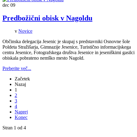
dec
09
Predbožični obisk v Nagoldu
v
Novice
Občinska delegacija Jesenic je skupaj s predstavniki Osnovne šole
Poldeta Stražišarja, Gimnazije Jesenice, Turistično informacijskega
centra Jesenice, Fotografskega društva Jesenice in jeseniškimi gasilci
obiskala pobrateno nemško mesto Nagold.
Preberite več...
Začetek
Nazaj
1
2
3
4
Naprej
Konec
Stran 1 od 4