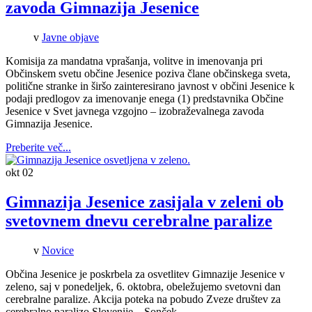
zavoda Gimnazija Jesenice
v
Javne objave
Komisija za mandatna vprašanja, volitve in imenovanja pri
Občinskem svetu občine Jesenice poziva člane občinskega sveta,
politične stranke in širšo zainteresirano javnost v občini Jesenice k
podaji predlogov za imenovanje enega (1) predstavnika Občine
Jesenice v Svet javnega vzgojno – izobraževalnega zavoda
Gimnazija Jesenice.
Preberite več...
okt
02
Gimnazija Jesenice zasijala v zeleni ob
svetovnem dnevu cerebralne paralize
v
Novice
Občina Jesenice je poskrbela za osvetlitev Gimnazije Jesenice v
zeleno, saj v ponedeljek, 6. oktobra, obeležujemo svetovni dan
cerebralne paralize. Akcija poteka na pobudo Zveze društev za
cerebralno paralizo Slovenije – Sonček.