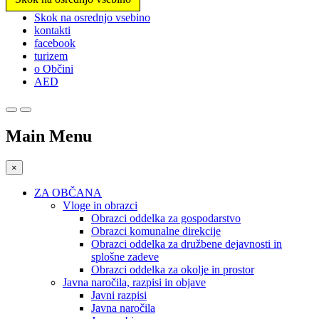
Prosimo,
Skok na osrednjo vsebino
upoštevajte:
kontakti
To
facebook
spletno
turizem
mesto
o Občini
vključuje
AED
sistem
dostopnosti.
Main Menu
×
ZA OBČANA
Vloge in obrazci
Obrazci oddelka za gospodarstvo
Obrazci komunalne direkcije
Obrazci oddelka za družbene dejavnosti in
splošne zadeve
Obrazci oddelka za okolje in prostor
Javna naročila, razpisi in objave
Javni razpisi
Javna naročila