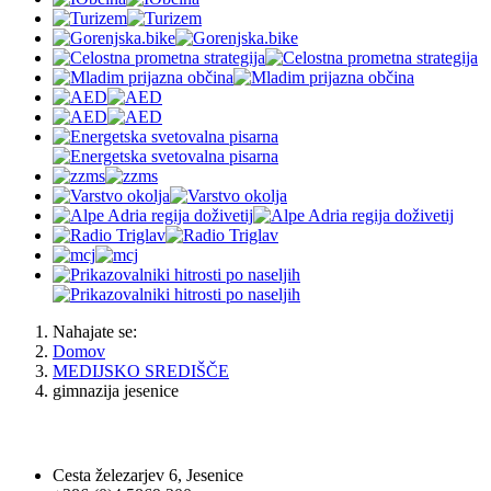
Nahajate se:
Domov
MEDIJSKO SREDIŠČE
gimnazija jesenice
OBČINA JESENICE
Cesta železarjev 6, Jesenice