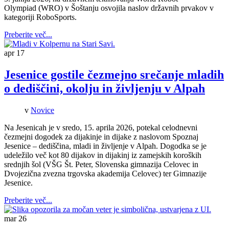
Olympiad (WRO) v Šoštanju osvojila naslov državnih prvakov v
kategoriji RoboSports.
Preberite več...
apr
17
Jesenice gostile čezmejno srečanje mladih
o dediščini, okolju in življenju v Alpah
v
Novice
Na Jesenicah je v sredo, 15. aprila 2026, potekal celodnevni
čezmejni dogodek za dijakinje in dijake z naslovom Spoznaj
Jesenice – dediščina, mladi in življenje v Alpah. Dogodka se je
udeležilo več kot 80 dijakov in dijakinj iz zamejskih koroških
srednjih šol (VŠG Št. Peter, Slovenska gimnazija Celovec in
Dvojezična zvezna trgovska akademija Celovec) ter Gimnazije
Jesenice.
Preberite več...
mar
26