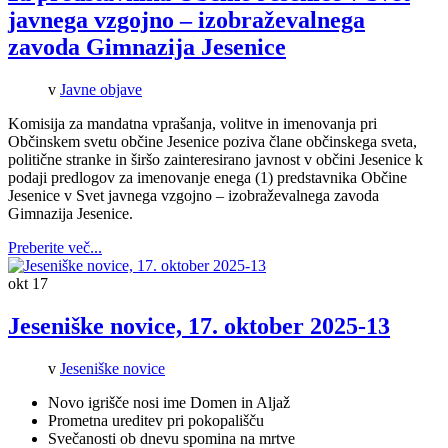
javnega vzgojno – izobraževalnega
zavoda Gimnazija Jesenice
v
Javne objave
Komisija za mandatna vprašanja, volitve in imenovanja pri
Občinskem svetu občine Jesenice poziva člane občinskega sveta,
politične stranke in širšo zainteresirano javnost v občini Jesenice k
podaji predlogov za imenovanje enega (1) predstavnika Občine
Jesenice v Svet javnega vzgojno – izobraževalnega zavoda
Gimnazija Jesenice.
Preberite več...
okt
17
Jeseniške novice, 17. oktober 2025-13
v
Jeseniške novice
Novo igrišče nosi ime Domen in Aljaž
Prometna ureditev pri pokopališču
Svečanosti ob dnevu spomina na mrtve