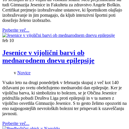
tudi Gimnazija Jesenice in Fakulteta za zdravstvo Angele Boškin.
Certifikat prejmejo izobraževalne ustanove, ki športnikom olajšajo
izobraževanje in jim pomagajo, da kljub intenzivni športni poti
dosežejo želeno izobrazbo.
Preberite več...
feb
10
Jesenice v vijolični barvi ob
mednarodnem dnevu epilepsije
v
Novice
Vsako leto na drugi ponedeljek v februarju skupaj z več kot 140
državami po svetu obeležujemo mednarodni dan epilepsije. Ker je
vijolična barva, ki simbolizira to bolezen, se je Občina Jesenice
pridružila pobudi Društva Liga proti epilepsiji in v ta namen z
vijolično osvetlila Gimnazijo Jesenice. S to gesto želimo opozoriti na
eno najpogostejših nevroloških bolezni ter prispevati k ozaveščanju
javnosti.
Preberite več...