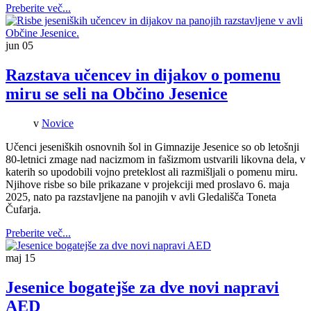
Preberite več...
jun
05
Razstava učencev in dijakov o pomenu
miru se seli na Občino Jesenice
v
Novice
Učenci jeseniških osnovnih šol in Gimnazije Jesenice so ob letošnji
80-letnici zmage nad nacizmom in fašizmom ustvarili likovna dela, v
katerih so upodobili vojno preteklost ali razmišljali o pomenu miru.
Njihove risbe so bile prikazane v projekciji med proslavo 6. maja
2025, nato pa razstavljene na panojih v avli Gledališča Toneta
Čufarja.
Preberite več...
maj
15
Jesenice bogatejše za dve novi napravi
AED