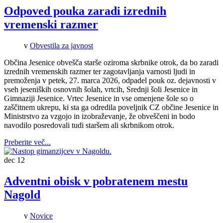
Odpoved pouka zaradi izrednih
vremenski razmer
v
Obvestila za javnost
Občina Jesenice obvešča starše oziroma skrbnike otrok, da bo zaradi
izrednih vremenskih razmer ter zagotavljanja varnosti ljudi in
premoženja v petek, 27. marca 2026, odpadel pouk oz. dejavnosti v
vseh jeseniških osnovnih šolah, vrtcih, Srednji šoli Jesenice in
Gimnaziji Jesenice.
Vrtec Jesenice in vse omenjene šole so o
zaščitnem ukrepu, ki sta ga odredila poveljnik CZ občine Jesenice in
Ministrstvo za vzgojo in izobraževanje, že obveščeni in bodo
navodilo posredovali tudi staršem ali skrbnikom otrok.
Preberite več...
dec
12
Adventni obisk v pobratenem mestu
Nagold
v
Novice