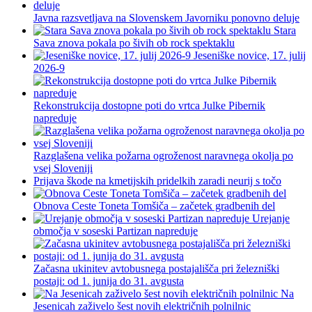
Javna razsvetljava na Slovenskem Javorniku ponovno deluje
Stara
Sava znova pokala po šivih ob rock spektaklu
Jeseniške novice, 17. julij
2026-9
Rekonstrukcija dostopne poti do vrtca Julke Pibernik
napreduje
Razglašena velika požarna ogroženost naravnega okolja po
vsej Sloveniji
Prijava škode na kmetijskih pridelkih zaradi neurij s točo
Obnova Ceste Toneta Tomšiča – začetek gradbenih del
Urejanje
območja v soseski Partizan napreduje
Začasna ukinitev avtobusnega postajališča pri železniški
postaji: od 1. junija do 31. avgusta
Na
Jesenicah zaživelo šest novih električnih polnilnic