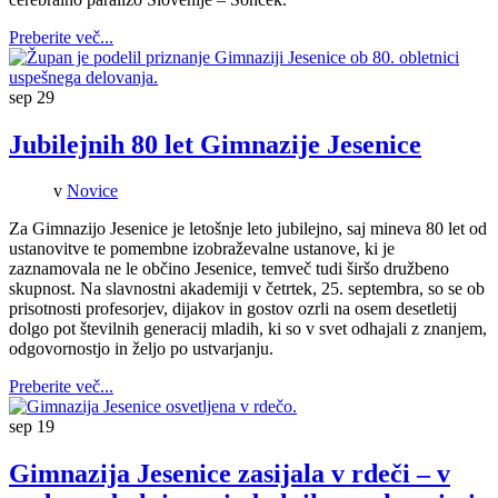
Preberite več...
sep
29
Jubilejnih 80 let Gimnazije Jesenice
v
Novice
Za Gimnazijo Jesenice je letošnje leto jubilejno, saj mineva 80 let od
ustanovitve te pomembne izobraževalne ustanove, ki je
zaznamovala ne le občino Jesenice, temveč tudi širšo družbeno
skupnost. Na slavnostni akademiji v četrtek, 25. septembra, so se ob
prisotnosti profesorjev, dijakov in gostov ozrli na osem desetletij
dolgo pot številnih generacij mladih, ki so v svet odhajali z znanjem,
odgovornostjo in željo po ustvarjanju.
Preberite več...
sep
19
Gimnazija Jesenice zasijala v rdeči – v