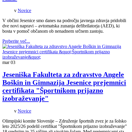
v
Novice
V občini Jesenice smo danes na področju javnega zdravja pridobili
dve novi napravi – avtomatska zunanja defibrilatorja (AED), ki
bosta v pomoč občanom ob nenadnem srčnem zastoju.
Preberite več...
mar
03
Jeseniška Fakulteta za zdravstvo Angele
Boškin in Gimnazija Jesenice prejemnici
certifikata "Športnikom prijazno
izobraževanje"
v
Novice
Olimpijski komite Slovenije – Združenje športnih zvez je za šolsko
leto 2025/26 podelil certifikat "Športnikom prijazno izobraževanje"
18 srednjim in 25 višjim ali visokim šolam. Med prejemnicami sta