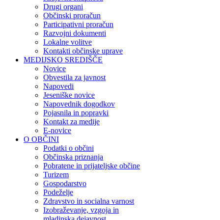
Drugi organi
Občinski proračun
Participativni proračun
Razvojni dokumenti
Lokalne volitve
Kontakti občinske uprave
MEDIJSKO SREDIŠČE
Novice
Obvestila za javnost
Napovedi
Jeseniške novice
Napovednik dogodkov
Pojasnila in popravki
Kontakt za medije
E-novice
O OBČINI
Podatki o občini
Občinska priznanja
Pobratene in prijateljske občine
Turizem
Gospodarstvo
Podeželje
Zdravstvo in socialna varnost
Izobraževanje, vzgoja in
mladinska dejavnost