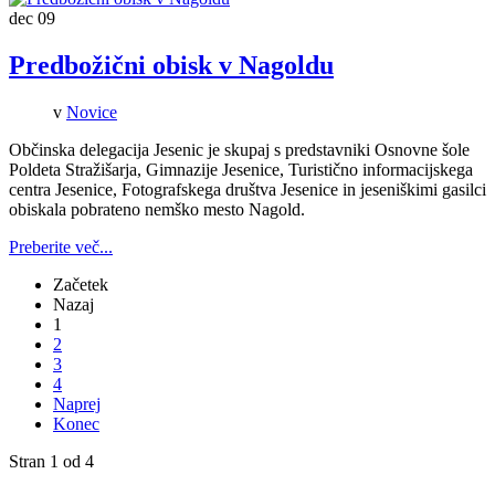
dec
09
Predbožični obisk v Nagoldu
v
Novice
Občinska delegacija Jesenic je skupaj s predstavniki Osnovne šole
Poldeta Stražišarja, Gimnazije Jesenice, Turistično informacijskega
centra Jesenice, Fotografskega društva Jesenice in jeseniškimi gasilci
obiskala pobrateno nemško mesto Nagold.
Preberite več...
Začetek
Nazaj
1
2
3
4
Naprej
Konec
Stran 1 od 4