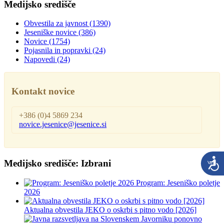
Medijsko središče
Obvestila za javnost
(1390)
Jeseniške novice
(386)
Novice
(1754)
Pojasnila in popravki
(24)
Napovedi
(24)
Kontakt novice
+386 (0)4 5869 234
novice.jesenice@jesenice.si
Medijsko središče: Izbrani
Program: Jeseniško poletje
2026
Aktualna obvestila JEKO o oskrbi s pitno vodo [2026]