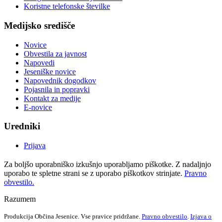
Koristne telefonske številke
Medijsko središče
Novice
Obvestila za javnost
Napovedi
Jeseniške novice
Napovednik dogodkov
Pojasnila in popravki
Kontakt za medije
E-novice
Uredniki
Prijava
Za boljšo uporabniško izkušnjo uporabljamo piškotke. Z nadaljnjo
uporabo te spletne strani se z uporabo piškotkov strinjate.
Pravno
obvestilo.
Razumem
Produkcija Občina Jesenice. Vse pravice pridržane.
Pravno obvestilo
.
Izjava o