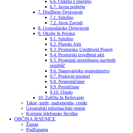
6.6. Oskrba z energijo
6.7. Javna podjetja
7. Družbene Dejavnosti
7.1. Splošno
7.2. Javni Zavodi
8. Gospodarske Dejavnosti
9. Okolje In Prostor
9.1. Splošno
9.2. Planski Akti
9.3. Prostorsko Ureditveni Pogoji
9.4. Prostorski izvedbeni akti
9.5. Programi opremljanja stavbnih
zemljišč
9.6. Stanovanjsko gospodarstvo
9.7. Poslovni prostori
9.8. Nepremičnine
9.9. Premičnine
9.10. Ostalo
10. Zaščita In Reševanje
Takse, tarife, nadomestila, ceniki
Geografski informacijski sistem
Koristne telefonske številke
OBČINA JESENICE
Župan
Podžupanja