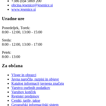
+386 (0)4 5869 200
obcina.jesenice@jesenice.si
www.jesenice.si
Uradne ure
Ponedeljek, Torek:
8:00 - 12:00, 13:00 - 15:00
Sreda:
8:00 - 12:00, 13:00 - 17:00
Petek:
8:00 - 13:00
Za občana
Vloge in obrazci
Javna naročila, razpisi in objave
Katalog informacij javnega značaja
Varstvo osebnih podatkov
Varuhov kotiček
Register predpisov
Ceniki, tarife, takse
Geografski informacijski sistem