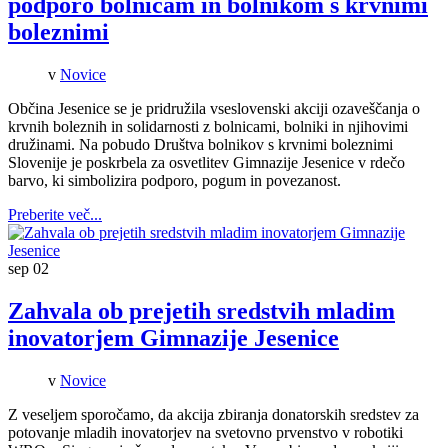
podporo bolnicam in bolnikom s krvnimi
boleznimi
v
Novice
Občina Jesenice se je pridružila vseslovenski akciji ozaveščanja o
krvnih boleznih in solidarnosti z bolnicami, bolniki in njihovimi
družinami. Na pobudo Društva bolnikov s krvnimi boleznimi
Slovenije je poskrbela za osvetlitev Gimnazije Jesenice v rdečo
barvo, ki simbolizira podporo, pogum in povezanost.
Preberite več...
sep
02
Zahvala ob prejetih sredstvih mladim
inovatorjem Gimnazije Jesenice
v
Novice
Z veseljem sporočamo, da akcija zbiranja donatorskih sredstev za
potovanje mladih inovatorjev na svetovno prvenstvo v robotiki