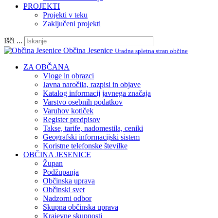
PROJEKTI
Projekti v teku
Zaključeni projekti
Išči ...
Občina Jesenice
Uradna spletna stran občine
ZA OBČANA
Vloge in obrazci
Javna naročila, razpisi in objave
Katalog informacij javnega značaja
Varstvo osebnih podatkov
Varuhov kotiček
Register predpisov
Takse, tarife, nadomestila, ceniki
Geografski informacijski sistem
Koristne telefonske številke
OBČINA JESENICE
Župan
Podžupanja
Občinska uprava
Občinski svet
Nadzorni odbor
Skupna občinska uprava
Krajevne skupnosti