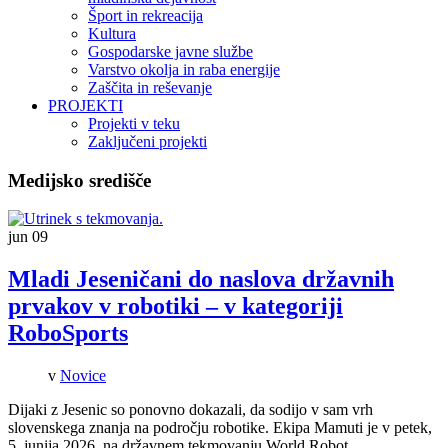
Šport in rekreacija
Kultura
Gospodarske javne službe
Varstvo okolja in raba energije
Zaščita in reševanje
PROJEKTI
Projekti v teku
Zaključeni projekti
Medijsko središče
jun
09
Mladi Jeseničani do naslova državnih
prvakov v robotiki – v kategoriji
RoboSports
v
Novice
Dijaki z Jesenic so ponovno dokazali, da sodijo v sam vrh
slovenskega znanja na področju robotike. Ekipa Mamuti je v petek,
5. junija 2026, na državnem tekmovanju World Robot