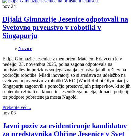
nov
24
Dijaki Gimnazije Jesenice odpotovali na
Svetovno prvenstvo v robotiki v
Singapurju
v
Novice
Ekipa Gimnazije Jesenice z mentorjem Matejem Erjavcem je v
nedeljo, 23. novembra 2025, polna zagona odpotovala na
predstavitev in preizkus svojega znanja ter ustvarjalnih rešitev na
področju robotike. Mladi inovatorji so si sredstva za udeležbo na
svetovnem prvenstvu v robotiki WRO (World Robot Olympiad) v
Singapurju zagotovili s pomočjo prostovoljnih prispevkov, ki so jih
septembra zbirali na koncertu Jeseniškega poletja, donacij podjetij
ter podpore pobratenega mesta Nagold.
Preberite več...
nov
03
Javni poziv za evidentiranje kandidatov
za predstavnika Občine Jesenice v Svet