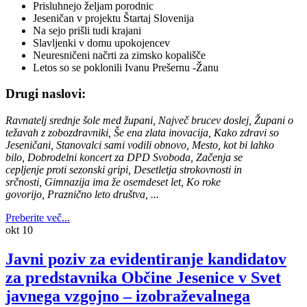
Prisluhnejo željam porodnic
Jeseničan v projektu Štartaj Slovenija
Na sejo prišli tudi krajani
Slavljenki v domu upokojencev
Neuresničeni načrti za zimsko kopališče
Letos so se poklonili Ivanu Prešernu -Žanu
Drugi naslovi:
Ravnatelj srednje šole med župani, Največ brucev doslej, Župani o
težavah z zobozdravniki, Še ena zlata inovacija, Kako zdravi so
Jeseničani, Stanovalci sami vodili obnovo, Mesto, kot bi lahko
bilo, Dobrodelni koncert za DPD Svoboda, Začenja se
cepljenje proti sezonski gripi, Desetletja strokovnosti in
srčnosti, Gimnazija ima že osemdeset let, Ko roke
govorijo, Praznično leto društva, ...
Preberite več...
okt
10
Javni poziv za evidentiranje kandidatov
za predstavnika Občine Jesenice v Svet
javnega vzgojno – izobraževalnega