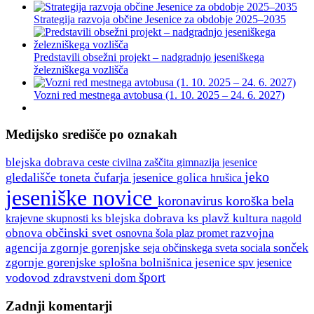
Strategija razvoja občine Jesenice za obdobje 2025–2035
Predstavili obsežni projekt – nadgradnjo jeseniškega
železniškega vozlišča
Vozni red mestnega avtobusa (1. 10. 2025 – 24. 6. 2027)
Medijsko središče po oznakah
blejska dobrava
ceste
gimnazija jesenice
civilna zaščita
jeko
gledališče toneta čufarja jesenice
golica
hrušica
jeseniške novice
koronavirus
koroška bela
ks plavž
ks blejska dobrava
kultura
krajevne skupnosti
nagold
občinski svet
obnova
razvojna
osnovna šola
plaz
promet
sonček
agencija zgornje gorenjske
seja občinskega sveta
sociala
zgornje gorenjske
splošna bolnišnica jesenice
spv jesenice
šport
vodovod
zdravstveni dom
Zadnji komentarji