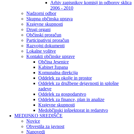
Arhiv zapisnikov komisij in odborov sklica
2006 - 2010
Nadzorni odbor
Skupna občinska uprava
Krajevne skupnosti
Drugi organi
Občinski proračun
Participativni proračun
Razvojni dokumenti
Lokalne volitve
Kontakti občinske uprave
Občina Jesenice
Kabinet župana
Komunalna direkcija
Oddelek za okolje in prostor
Oddelek za družbene dejavnosti in splošne
zadeve
Oddelek za gospodarstvo
Oddelek za finance, plan in analize
Krajevne skupnosti
Medobčinski inšpektorat in redarstvo
MEDIJSKO SREDIŠČE
Novice
Obvestila za javnost
Napovedi