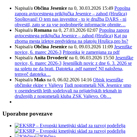
Napisal/a
Občina Jesenice
na 0, 30.03.2026 15:49
Popolna
zapora avtocestnega priključka Jesenice – zahod (Hrušica)
Spoštovani! O tem nas investitor - to je družba DARS - ni
obvestil, zato se za vse podrobnejše informacije obrnite…
Napisal/a
Romana
na 0, 27.03.2026 02:07
Popolna zapora
avtocestnega priključka Jesenice – zahod (Hrušica)
Kaj pa
zborna mesta izletov,predvidena na platoju Hrušica,pro bs?
Napisal/a
Občina Jesenice
na 0, 09.03.2026 11:09
Jeseniške
novice, 6. marec 2026-3
Priponka je zamenjana za pdf
Napisal/a
Anita Drvoderić
na 0, 06.03.2026 15:50
Jeseniške
novice, 6. marec 2026-3
Jeseniških novic z dne 6. 3. 2026 se
na spletu ne da brati. Datoteka .pdf namreč NI naložena,
temveč datoteka…
Napisal/a
Maks
na 0, 06.02.2026 14:16
Obisk jeseniške
občinske ekipe v Valjevu
Tudi nogometaši NK Jesenice smo
v osemdesetih letih sodelovali na prijateljskih tekmah in
druženjih z nogometaši kluba ZSK Valjevo. Ob…
Uporabne povezave