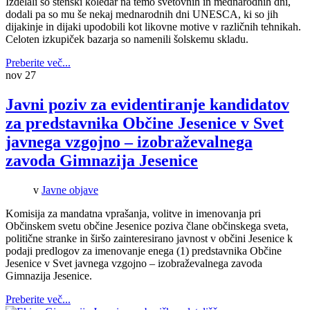
Izdelali so stenski koledar na temo svetovnih in mednarodnih dni,
dodali pa so mu še nekaj mednarodnih dni UNESCA, ki so jih
dijakinje in dijaki upodobili kot likovne motive v različnih tehnikah.
Celoten izkupiček bazarja so namenili šolskemu skladu.
Preberite več...
nov
27
Javni poziv za evidentiranje kandidatov
za predstavnika Občine Jesenice v Svet
javnega vzgojno – izobraževalnega
zavoda Gimnazija Jesenice
v
Javne objave
Komisija za mandatna vprašanja, volitve in imenovanja pri
Občinskem svetu občine Jesenice poziva člane občinskega sveta,
politične stranke in širšo zainteresirano javnost v občini Jesenice k
podaji predlogov za imenovanje enega (1) predstavnika Občine
Jesenice v Svet javnega vzgojno – izobraževalnega zavoda
Gimnazija Jesenice.
Preberite več...