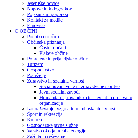
Jeseniške novice
Napovednik dogodkov
Pojasnila in popravki
Kontakt za medije
E-novice
O OBČINI
Podatki o občini
Občinska priznanja
Častni občani
Plakete občine
Pobratene in prijateljske občine
Turizem
Gospodarstvo
Podeželje
Zdravstvo in socialna varnost
Socialnovarstvene in zdravstvene storitve
Javni socialni zavodi
Humanitarna, invalidska ter nevladna društva in
organizacije
Izobraževanje, vzgoja in mladinska dejavnost
Šport in rekreacija
Kultura
Gospodarske javne službe
Varstvo okolja in raba energije
Zaščita in reševanje