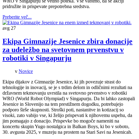
WRO v Singapurju še vedno poteka. Vse vabimo, da se akciji
pridružite in prispevate prepotrebna sredstva.
Preberite več...
avg
27
Ekipa Gimnazije Jesenice zbira donacije
za udeležbo na svetovnem prvenstvu v
robotiki v Singapurju
v
Novice
Ekipa dijakov z Gimnazije Jesenice, ki jih povezuje strast do
tehnologije in inovacij, se je s trdim delom in odličnimi rezultati na
državnem tekmovanju uvrstila na svetovno prvenstvo v robotiki
WRO (World Robot Olympiad) v Singapurju. Da bi lahko zastopali
Jesenice in Slovenijo na tem prestižnem dogodku, potrebujejo
podporo širše skupnosti. Stroški poti, nastanitve in kotizacij so
visoki, zato vabijo vse, ki želijo prispevati k njihovemu uspehu, da
jim pomagajo z donacijo. Prispevke bo mogoče nameniti na
koncertu skupin Yugo nostalgica in Balkan Boys, ki bo v soboto,
30. avgusta 2025, v muzeju na prostem na Stari Savi na Jesenicah.