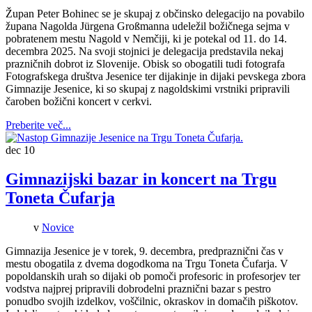
Župan Peter Bohinec se je skupaj z občinsko delegacijo na povabilo
župana Nagolda Jürgena Großmanna udeležil božičnega sejma v
pobratenem mestu Nagold v Nemčiji, ki je potekal od 11. do 14.
decembra 2025. Na svoji stojnici je delegacija predstavila nekaj
prazničnih dobrot iz Slovenije. Obisk so obogatili tudi fotografa
Fotografskega društva Jesenice ter dijakinje in dijaki pevskega zbora
Gimnazije Jesenice, ki so skupaj z nagoldskimi vrstniki pripravili
čaroben božični koncert v cerkvi.
Preberite več...
dec
10
Gimnazijski bazar in koncert na Trgu
Toneta Čufarja
v
Novice
Gimnazija Jesenice je v torek, 9. decembra, predpraznični čas v
mestu obogatila z dvema dogodkoma na Trgu Toneta Čufarja. V
popoldanskih urah so dijaki ob pomoči profesoric in profesorjev ter
vodstva najprej pripravili dobrodelni praznični bazar s pestro
ponudbo svojih izdelkov, voščilnic, okraskov in domačih piškotov.