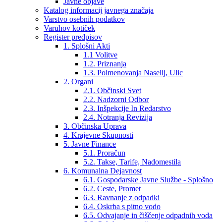
Javne objave
Katalog informacij javnega značaja
Varstvo osebnih podatkov
Varuhov kotiček
Register predpisov
1. Splošni Akti
1.1 Volitve
1.2. Priznanja
1.3. Poimenovanja Naselij, Ulic
2. Organi
2.1. Občinski Svet
2.2. Nadzorni Odbor
2.3. Inšpekcije In Redarstvo
2.4. Notranja Revizija
3. Občinska Uprava
4. Krajevne Skupnosti
5. Javne Finance
5.1. Proračun
5.2. Takse, Tarife, Nadomestila
6. Komunalna Dejavnost
6.1. Gospodarske Javne Službe - Splošno
6.2. Ceste, Promet
6.3. Ravnanje z odpadki
6.4. Oskrba s pitno vodo
6.5. Odvajanje in čiščenje odpadnih voda