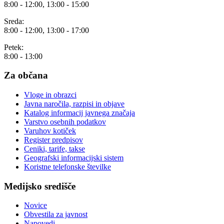
8:00 - 12:00, 13:00 - 15:00
Sreda:
8:00 - 12:00, 13:00 - 17:00
Petek:
8:00 - 13:00
Za občana
Vloge in obrazci
Javna naročila, razpisi in objave
Katalog informacij javnega značaja
Varstvo osebnih podatkov
Varuhov kotiček
Register predpisov
Ceniki, tarife, takse
Geografski informacijski sistem
Koristne telefonske številke
Medijsko središče
Novice
Obvestila za javnost
Napovedi