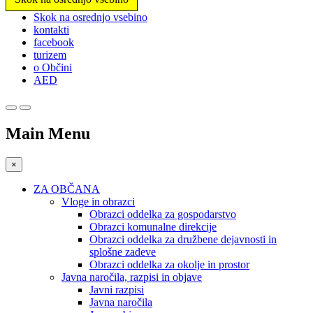
Prosimo,
Skok na osrednjo vsebino
upoštevajte:
kontakti
To
facebook
spletno
turizem
mesto
o Občini
vključuje
AED
sistem
dostopnosti.
Main Menu
×
ZA OBČANA
Vloge in obrazci
Obrazci oddelka za gospodarstvo
Obrazci komunalne direkcije
Obrazci oddelka za družbene dejavnosti in
splošne zadeve
Obrazci oddelka za okolje in prostor
Javna naročila, razpisi in objave
Javni razpisi
Javna naročila