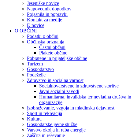
Jeseniške novice
Napovednik dogodkov
Pojasnila in popravki
Kontakt za medije
E-novice
O OBČINI
Podatki o občini
Občinska priznanja
Častni občani
Plakete občine
Pobratene in prijateljske občine
Turizem
Gospodarstvo
Podeželje
Zdravstvo in socialna varnost
Socialnovarstvene in zdravstvene storitve
Javni socialni zavodi
Humanitarna, invalidska ter nevladna društva in
organizacije
Izobraževanje, vzgoja in mladinska dejavnost
Šport in rekreacija
Kultura
Gospodarske javne službe
Varstvo okolja in raba energije
Zaščita in reševanje