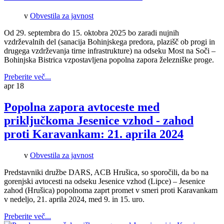
v
Obvestila za javnost
Od 29. septembra do 15. oktobra 2025 bo zaradi nujnih
vzdrževalnih del (sanacija Bohinjskega predora, plazišč ob progi in
drugega vzdrževanja tirne infrastrukture) na odseku Most na Soči –
Bohinjska Bistrica vzpostavljena popolna zapora železniške proge.
Preberite več...
apr
18
Popolna zapora avtoceste med
priključkoma Jesenice vzhod - zahod
proti Karavankam: 21. aprila 2024
v
Obvestila za javnost
Predstavniki družbe DARS, ACB Hrušica, so sporočili, da bo na
gorenjski avtocesti na odseku Jesenice vzhod (Lipce) – Jesenice
zahod (Hrušica) popolnoma zaprt promet v smeri proti Karavankam
v nedeljo, 21. aprila 2024, med 9. in 15. uro.
Preberite več...