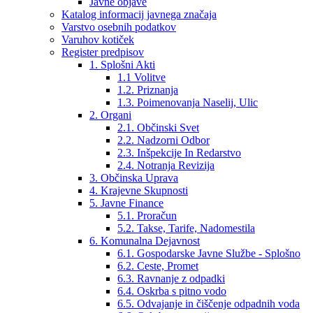
Javne objave
Katalog informacij javnega značaja
Varstvo osebnih podatkov
Varuhov kotiček
Register predpisov
1. Splošni Akti
1.1 Volitve
1.2. Priznanja
1.3. Poimenovanja Naselij, Ulic
2. Organi
2.1. Občinski Svet
2.2. Nadzorni Odbor
2.3. Inšpekcije In Redarstvo
2.4. Notranja Revizija
3. Občinska Uprava
4. Krajevne Skupnosti
5. Javne Finance
5.1. Proračun
5.2. Takse, Tarife, Nadomestila
6. Komunalna Dejavnost
6.1. Gospodarske Javne Službe - Splošno
6.2. Ceste, Promet
6.3. Ravnanje z odpadki
6.4. Oskrba s pitno vodo
6.5. Odvajanje in čiščenje odpadnih voda