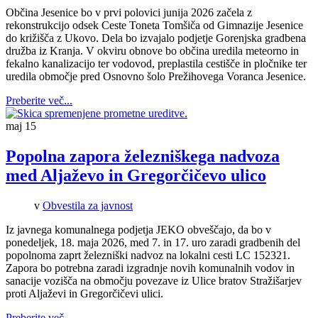
Občina Jesenice bo v prvi polovici junija 2026 začela z
rekonstrukcijo odsek Ceste Toneta Tomšiča od Gimnazije Jesenice
do križišča z Ukovo. Dela bo izvajalo podjetje Gorenjska gradbena
družba iz Kranja. V okviru obnove bo občina uredila meteorno in
fekalno kanalizacijo ter vodovod, preplastila cestišče in pločnike ter
uredila območje pred Osnovno šolo Prežihovega Voranca Jesenice.
Preberite več...
maj
15
Popolna zapora železniškega nadvoza
med Aljaževo in Gregorčičevo ulico
v
Obvestila za javnost
Iz javnega komunalnega podjetja JEKO obveščajo, da bo v
ponedeljek, 18. maja 2026, med 7. in 17. uro zaradi gradbenih del
popolnoma zaprt železniški nadvoz na lokalni cesti LC 152321.
Zapora bo potrebna zaradi izgradnje novih komunalnih vodov in
sanacije vozišča na območju povezave iz Ulice bratov Stražišarjev
proti Aljaževi in Gregorčičevi ulici.
Preberite več...