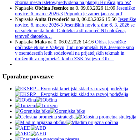
zborna mesta izletov,predvidena na platoju Hrušica,pro bs?
Napisal/a
Občina Jesenice
na 0, 09.03.2026 11:09
Jeseniške
novice, 6. marec 2026-3
Priponka je zamenjana za pdf
Napisal/a
Anita Drvoderić
na 0, 06.03.2026 15:50
Jeseniške
novice, 6. marec 2026-3
Jeseniških novic z dne 6. 3. 2026 se
na spletu ne da brati. Datoteka .pdf namreč NI naložena,
temveč datoteka…
Napisal/a
Maks
na 0, 06.02.2026 14:16
Obisk jeseniške
občinske ekipe v Valjevu
Tudi nogometaši NK Jesenice smo
v osemdesetih letih sodelovali na prijateljskih tekmah in
druženjih z nogometaši kluba ZSK Valjevo. Ob…
Uporabne povezave