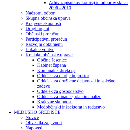
Arhiv zapisnikov komisij in odborov sklica
2006 - 2010
Nadzorni odbor
Skupna občinska uprava
Krajevne skupnosti
Drugi organi
Občinski proračun
Participativni proračun
Razvojni dokumenti
Lokalne volitve
Kontakti občinske uprave
Občina Jesenice
Kabinet župana
Komunalna direkcija
Oddelek za okolje in prostor
Oddelek za družbene dejavnosti in splošne
zadeve
Oddelek za gospodarstvo
Oddelek za finance, plan in analize
Krajevne skupnosti
Medobčinski inšpektorat in redarstvo
MEDIJSKO SREDIŠČE
Novice
Obvestila za javnost
Napovedi