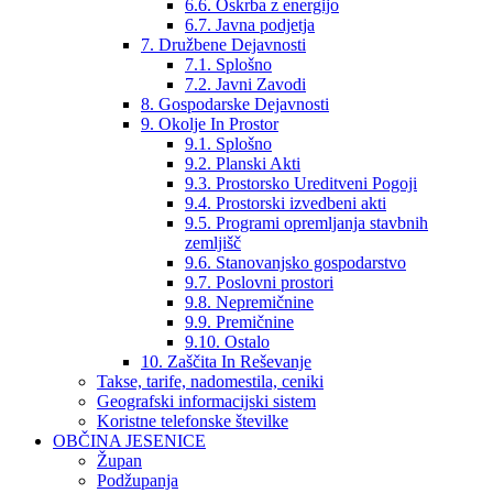
6.6. Oskrba z energijo
6.7. Javna podjetja
7. Družbene Dejavnosti
7.1. Splošno
7.2. Javni Zavodi
8. Gospodarske Dejavnosti
9. Okolje In Prostor
9.1. Splošno
9.2. Planski Akti
9.3. Prostorsko Ureditveni Pogoji
9.4. Prostorski izvedbeni akti
9.5. Programi opremljanja stavbnih
zemljišč
9.6. Stanovanjsko gospodarstvo
9.7. Poslovni prostori
9.8. Nepremičnine
9.9. Premičnine
9.10. Ostalo
10. Zaščita In Reševanje
Takse, tarife, nadomestila, ceniki
Geografski informacijski sistem
Koristne telefonske številke
OBČINA JESENICE
Župan
Podžupanja