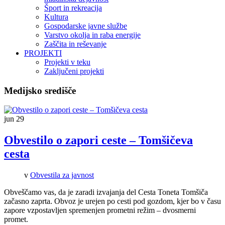
Šport in rekreacija
Kultura
Gospodarske javne službe
Varstvo okolja in raba energije
Zaščita in reševanje
PROJEKTI
Projekti v teku
Zaključeni projekti
Medijsko središče
jun
29
Obvestilo o zapori ceste – Tomšičeva
cesta
v
Obvestila za javnost
Obveščamo vas, da je zaradi izvajanja del Cesta Toneta Tomšiča
začasno zaprta. Obvoz je urejen po cesti pod gozdom, kjer bo v času
zapore vzpostavljen spremenjen prometni režim – dvosmerni
promet.