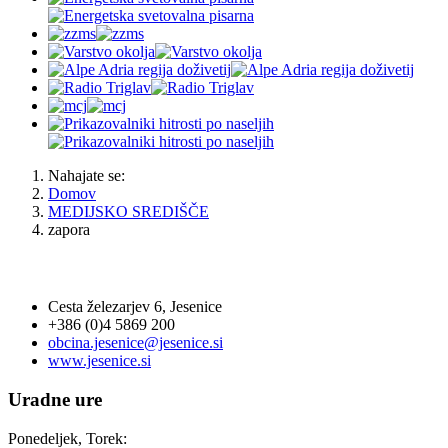
Nahajate se:
Domov
MEDIJSKO SREDIŠČE
zapora
OBČINA JESENICE
Cesta železarjev 6, Jesenice
+386 (0)4 5869 200
obcina.jesenice@jesenice.si
www.jesenice.si
Uradne ure
Ponedeljek, Torek: