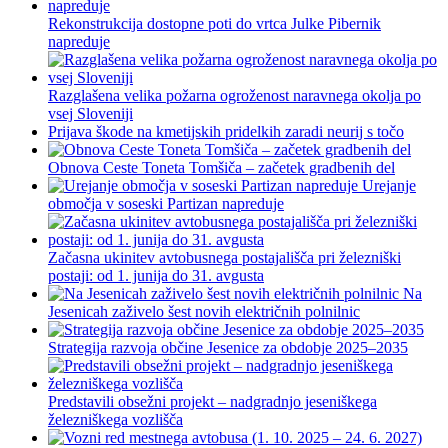
Rekonstrukcija dostopne poti do vrtca Julke Pibernik
napreduje
Razglašena velika požarna ogroženost naravnega okolja po
vsej Sloveniji
Prijava škode na kmetijskih pridelkih zaradi neurij s točo
Obnova Ceste Toneta Tomšiča – začetek gradbenih del
Urejanje
območja v soseski Partizan napreduje
Začasna ukinitev avtobusnega postajališča pri železniški
postaji: od 1. junija do 31. avgusta
Na
Jesenicah zaživelo šest novih električnih polnilnic
Strategija razvoja občine Jesenice za obdobje 2025–2035
Predstavili obsežni projekt – nadgradnjo jeseniškega
železniškega vozlišča