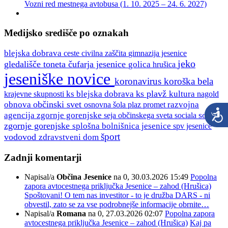
Vozni red mestnega avtobusa (1. 10. 2025 – 24. 6. 2027)
Medijsko središče po oznakah
blejska dobrava
ceste
gimnazija jesenice
civilna zaščita
jeko
gledališče toneta čufarja jesenice
golica
hrušica
jeseniške novice
koronavirus
koroška bela
ks plavž
ks blejska dobrava
kultura
krajevne skupnosti
nagold
občinski svet
obnova
razvojna
osnovna šola
plaz
promet
sonček
agencija zgornje gorenjske
seja občinskega sveta
sociala
zgornje gorenjske
splošna bolnišnica jesenice
spv jesenice
šport
vodovod
zdravstveni dom
Zadnji komentarji
Napisal/a
Občina Jesenice
na 0, 30.03.2026 15:49
Popolna
zapora avtocestnega priključka Jesenice – zahod (Hrušica)
Spoštovani! O tem nas investitor - to je družba DARS - ni
obvestil, zato se za vse podrobnejše informacije obrnite…
Napisal/a
Romana
na 0, 27.03.2026 02:07
Popolna zapora
avtocestnega priključka Jesenice – zahod (Hrušica)
Kaj pa