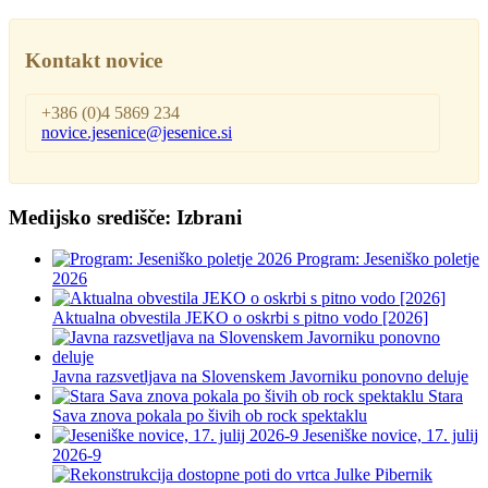
Kontakt novice
+386 (0)4 5869 234
novice.jesenice@jesenice.si
Medijsko središče: Izbrani
Program: Jeseniško poletje
2026
Aktualna obvestila JEKO o oskrbi s pitno vodo [2026]
Javna razsvetljava na Slovenskem Javorniku ponovno deluje
Stara
Sava znova pokala po šivih ob rock spektaklu
Jeseniške novice, 17. julij
2026-9