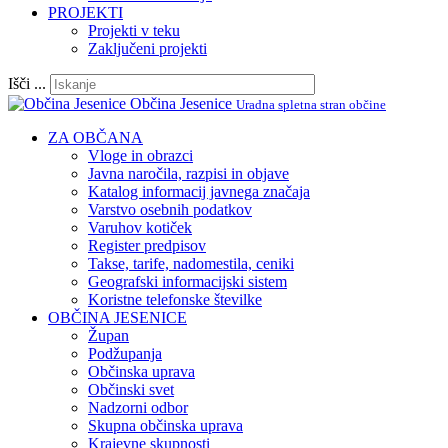
PROJEKTI
Projekti v teku
Zaključeni projekti
Išči ...
Občina Jesenice
Uradna spletna stran občine
ZA OBČANA
Vloge in obrazci
Javna naročila, razpisi in objave
Katalog informacij javnega značaja
Varstvo osebnih podatkov
Varuhov kotiček
Register predpisov
Takse, tarife, nadomestila, ceniki
Geografski informacijski sistem
Koristne telefonske številke
OBČINA JESENICE
Župan
Podžupanja
Občinska uprava
Občinski svet
Nadzorni odbor
Skupna občinska uprava
Krajevne skupnosti