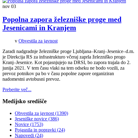
nov
03
Popolna zapora železniške proge med
Jesenicami in Kranjem
v
Obvestila za javnost
Zaradi nadgradnje železniške proge Ljubljana–Kranj–Jesenice–d.m.
je Direkcija RS za infrastrukturo včeraj zaprla železniško progo
Kranj–Jesenice. Kot pojasnjujejo na DRSI, bo zapora trajala do 2.
junija 2021. V tem času vlaki na tem odseku ne bodo vozili, za
prevoz potnikov pa bo v času popolne zapore organiziran
nadomestni avtobusni prevoz.
Preberite več...
Medijsko središče
Obvestila za javnost
(1390)
Jeseniške novice
(386)
Novice
(1753)
Pojasnila in popravki
(24)
Napovedi
(24)