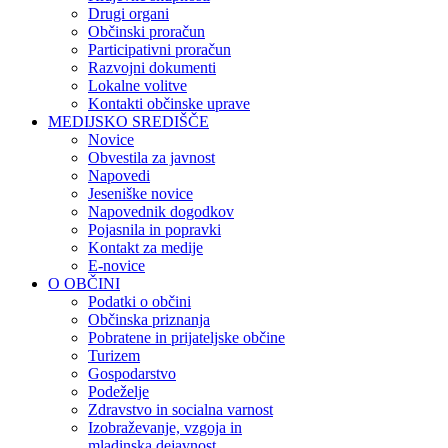
Drugi organi
Občinski proračun
Participativni proračun
Razvojni dokumenti
Lokalne volitve
Kontakti občinske uprave
MEDIJSKO SREDIŠČE
Novice
Obvestila za javnost
Napovedi
Jeseniške novice
Napovednik dogodkov
Pojasnila in popravki
Kontakt za medije
E-novice
O OBČINI
Podatki o občini
Občinska priznanja
Pobratene in prijateljske občine
Turizem
Gospodarstvo
Podeželje
Zdravstvo in socialna varnost
Izobraževanje, vzgoja in
mladinska dejavnost