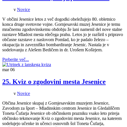
v
Novice
V občini Jesenice letos z več dogodki obeležujejo 80. obletnico
konca druge svetovne vojne. Gornjesavski muzej Jesenice je temu
mračnemu zgodovinskemu obdobju že lani namenil del nove stalne
razstave Mladost mesta rdečega prahu. Letos jo je razširil s pripravo
občasne razstave z naslovom Pomlad, ko je padalo železo –
okupacija in zavezniško bombardiranje Jesenic. Nastala je v
sodelovanju z Alešem Bedičem in dr. Urošem Koširjem.
Preberite več...
mar
06
25. Kviz o zgodovini mesta Jesenice
v
Novice
Občina Jesenice skupaj z Gornjesavskim muzejem Jesenice,
Zavodom za šport – Mladinskim centrom Jesenice in Gledališčem
Toneta Čufarja Jesenice ob občinskem prazniku vsako leto prireja
občinsko tekmovanje Kviz o zgodovini mesta Jesenice, na katerem
sodelujejo učenke in učenci osnovnih šol Toneta Čufarja,