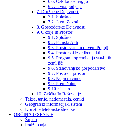
6.6. Oskrba z energijo
6.7. Javna podjetja
7. Družbene Dejavnosti
7.1. Splošno
7.2. Javni Zavodi
8. Gospodarske Dejavnosti
9. Okolje In Prostor
9.1. Splošno
9.2. Planski Akti
9.3. Prostorsko Ureditveni Pogoji
9.4. Prostorski izvedbeni akti
9.5. Programi opremljanja stavbnih
zemljišč
9.6. Stanovanjsko gospodarstvo
9.7. Poslovni prostori
9.8. Nepremičnine
9.9. Premičnine
9.10. Ostalo
10. Zaščita In Reševanje
Takse, tarife, nadomestila, ceniki
Geografski informacijski sistem
Koristne telefonske številke
OBČINA JESENICE
Župan
Podžupanja