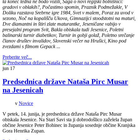
ta konec tedna ne bodo vozili, Saga o novi regijski bolnišnici:
gradovi v oblakih?, Počastimo spomin, Praznik Podmežakle, V
Doliku razstava Srebrne igre 1984, Svet v malem, Poraz za uvod v
sezono, Noč na kopališču Ukova, Gimnazijci stoodstotni na maturi,
Dve diamantni in štiri zlate maturantke, Jeseničane vabijo v
presejalni program Svit, Bakla obiskala tudi Jesenice, Poletni
balinarski turnir diabetikov, Turnir in gobji golaž, Poletno srečanje
članov društev invalidov, Slovenski večer na Hrušici, Kino pod
zvezdami s filmom Gepack ...
Preberite več...
jun
17
Predsednica države Nataša Pirc Musar
na Jesenicah
v
Novice
V petek, 14. junija, je predsednica države Nataša Pirc Musar
obiskala Jesenice. Na Stari Savi sta ji dobrodošlico zaželela župan
občine Jesenice Peter Bohinec in županja sosednje občine Kranjska
Gora Henrika Zupan.