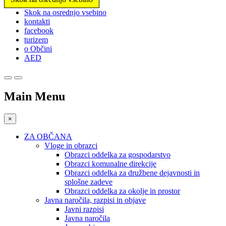
Prosimo,
Skok na osrednjo vsebino
upoštevajte:
kontakti
To
facebook
spletno
turizem
mesto
o Občini
vključuje
AED
sistem
dostopnosti.
Main Menu
×
ZA OBČANA
Vloge in obrazci
Obrazci oddelka za gospodarstvo
Obrazci komunalne direkcije
Obrazci oddelka za družbene dejavnosti in
splošne zadeve
Obrazci oddelka za okolje in prostor
Javna naročila, razpisi in objave
Javni razpisi
Javna naročila