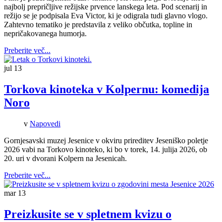
najbolj prepričljive režijske prvence lanskega leta. Pod scenarij in
režijo se je podpisala Eva Victor, ki je odigrala tudi glavno vlogo.
Zahtevno tematiko je predstavila z veliko občutka, topline in
nepričakovanega humorja.
Preberite več...
jul
13
Torkova kinoteka v Kolpernu: komedija
Noro
v
Napovedi
Gornjesavski muzej Jesenice v okviru prireditev Jeseniško poletje
2026 vabi na Torkovo kinoteko, ki bo v torek, 14. julija 2026, ob
20. uri v dvorani Kolpern na Jesenicah.
Preberite več...
mar
13
Preizkusite se v spletnem kvizu o