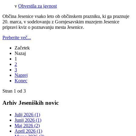
v
Obvestila za javnost
Občina Jesenice vsako leto ob občinskem prazniku, ki ga praznuje
20. marca, v sodelovanju z Gornjesavskim muzejem Jesenice
pripravi kviz o poznavanju mesta Jesenice.
Preberite več...
Začetek
Nazaj
1
2
3
Naprej
Konec
Stran 1 od 3
Arhiv Jeseniških novic
Julij 2026 (1)
Junij 2026 (1)
Maj 2026 (2)
April 2026 (1)