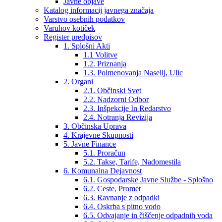
Javne objave
Katalog informacij javnega značaja
Varstvo osebnih podatkov
Varuhov kotiček
Register predpisov
1. Splošni Akti
1.1 Volitve
1.2. Priznanja
1.3. Poimenovanja Naselij, Ulic
2. Organi
2.1. Občinski Svet
2.2. Nadzorni Odbor
2.3. Inšpekcije In Redarstvo
2.4. Notranja Revizija
3. Občinska Uprava
4. Krajevne Skupnosti
5. Javne Finance
5.1. Proračun
5.2. Takse, Tarife, Nadomestila
6. Komunalna Dejavnost
6.1. Gospodarske Javne Službe - Splošno
6.2. Ceste, Promet
6.3. Ravnanje z odpadki
6.4. Oskrba s pitno vodo
6.5. Odvajanje in čiščenje odpadnih voda