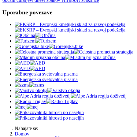
španov vrh
šport
občani
čufarjevi dnevi
železnice
Uporabne povezave
Nahajate se:
Domov