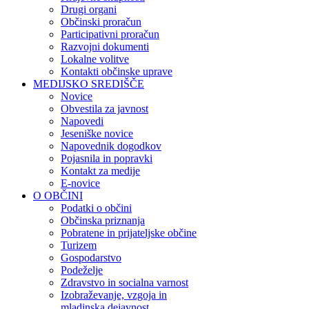
Drugi organi
Občinski proračun
Participativni proračun
Razvojni dokumenti
Lokalne volitve
Kontakti občinske uprave
MEDIJSKO SREDIŠČE
Novice
Obvestila za javnost
Napovedi
Jeseniške novice
Napovednik dogodkov
Pojasnila in popravki
Kontakt za medije
E-novice
O OBČINI
Podatki o občini
Občinska priznanja
Pobratene in prijateljske občine
Turizem
Gospodarstvo
Podeželje
Zdravstvo in socialna varnost
Izobraževanje, vzgoja in
mladinska dejavnost