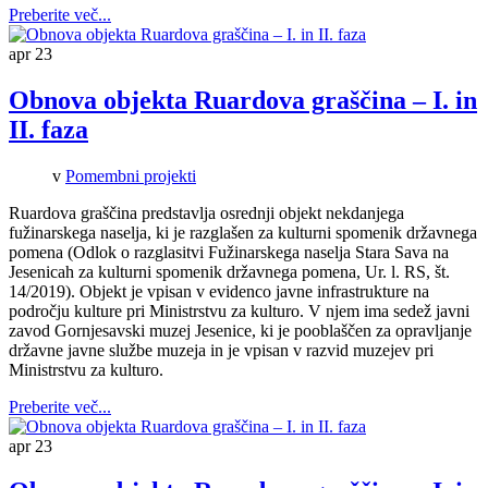
Preberite več...
apr
23
Obnova objekta Ruardova graščina – I. in
II. faza
v
Pomembni projekti
Ruardova graščina predstavlja osrednji objekt nekdanjega
fužinarskega naselja, ki je razglašen za kulturni spomenik državnega
pomena (Odlok o razglasitvi Fužinarskega naselja Stara Sava na
Jesenicah za kulturni spomenik državnega pomena, Ur. l. RS, št.
14/2019). Objekt je vpisan v evidenco javne infrastrukture na
področju kulture pri Ministrstvu za kulturo. V njem ima sedež javni
zavod Gornjesavski muzej Jesenice, ki je pooblaščen za opravljanje
državne javne službe muzeja in je vpisan v razvid muzejev pri
Ministrstvu za kulturo.
Preberite več...
apr
23