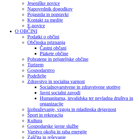
Jeseniške novice
Napovednik dogodkov
Pojasnila in popravki
Kontakt za medije
E-novice
O OBČINI
Podatki o občini
Občinska priznanja
Častni občani
Plakete občine
Pobratene in prijateljske občine
Turizem
Gospodarstvo
Podeželje
Zdravstvo in socialna varnost
Socialnovarstvene in zdravstvene storitve
Javni socialni zavodi
Humanitarna, invalidska ter nevladna društva in
organizacije
Izobraževanje, vzgoja in mladinska dejavnost
Šport in rekreacija
Kultura
Gospodarske javne službe
Varstvo okolja in raba energije
Zaščita in reševanje