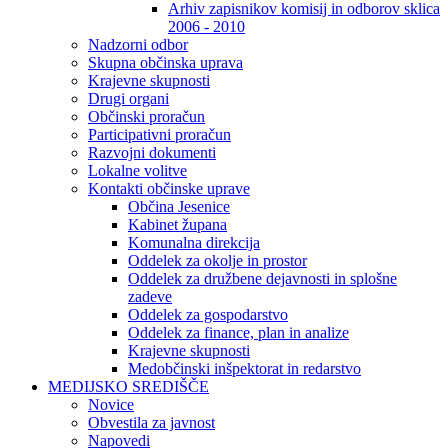
Arhiv zapisnikov komisij in odborov sklica
2006 - 2010
Nadzorni odbor
Skupna občinska uprava
Krajevne skupnosti
Drugi organi
Občinski proračun
Participativni proračun
Razvojni dokumenti
Lokalne volitve
Kontakti občinske uprave
Občina Jesenice
Kabinet župana
Komunalna direkcija
Oddelek za okolje in prostor
Oddelek za družbene dejavnosti in splošne
zadeve
Oddelek za gospodarstvo
Oddelek za finance, plan in analize
Krajevne skupnosti
Medobčinski inšpektorat in redarstvo
MEDIJSKO SREDIŠČE
Novice
Obvestila za javnost
Napovedi