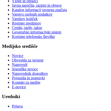
Vloge in obrazci
Javna naročila, razpisi in objave
Katalog informacij javnega značaja
Varstvo osebnih podatkov
Varuhov kotiček
Register predpisov
Ceniki, tarife, takse
Geografski informacijski sistem
Koristne telefonske številke
Medijsko središče
Novice
Obvestila za javnost
Napovedi
Jeseniške novice
Napovednik dogodkov
Pojasnila in popravki
Kontakt za medije
E-novice
Uredniki
Prijava