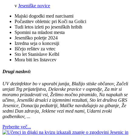
v
Jeseniške novice
Majski dogodki med narcisami
Počastitev obletnic pri Koči na Golici
Tudi letos izleti po jeseniških hribih
Spomini na mladost mesta
Jeseniško poletje 2024
Izredna seja o koncesiji
Iščejo rešitev za vrtec
Sto let Stanislave Kelbl
Mora biti les listavcev
Drugi naslovi:
UV dezinfektor bo v uporabi junija, Blažijo stiske občanov, Začeli
urejati Trg prijateljstva, Delavske pravice v ospredje, Za mir si
moramo prizadevati vsi, Želimo močno piramido, Na napakah se
učimo, Jeseniški drsalci z izjemnimi rezultati, Sto let društva GRS
Jesenice, Donacija pediatriji, Malčke navdušujejo za gibanje, Že
sedmi Dan zdravja, Jeklene vezi med nami, Udarni zvoki
godbenikov, ...
Preberite več...