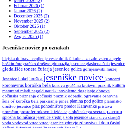
Marec 2026 (2)
Februar 2026 (1)
Januar 2026 (2)
December 2025 (2)
November 2025 (2)
Oktober 2025 (1)
September 2025 (2)
Avgust 2025 (1)
Jeseniške novice po oznakah
blejska dobrava
ceste
fakulteta za zdravstvo angele
cepljenje
dolik
boškin
gimnazija jesenice
glasbena šola jesenice
fotografsko društvo
gledališče toneta čufarja jesenice
golica
gornjesavski muzej
jeseniške novice
Jesenice
hokej
hrušica
koncerti
koroška bela
koronavirus
kultura
kosova graščina
krajevni praznik
maturanti
mladi
nagold
narcise
novoletno dogajanje
obnova
občinski praznik
osnovna
občinska priznanja
odpadki
ogrevanje
šola
oš koroška bela
pinea
planina pod golico
planinsko
parkiranje
društvo jesenice
plaz
pohodništvo
predor Karavanke
pristava
sij acroni
proračun
prostofer
rokovnik izida
seja občinskega sveta
splošna bolnišnica jesenice
srednja sola jesenice
stara sava
starejši
vrtec
vrtec jesenice
zdravje
zdravstveni dom
častni
voda
vodovod