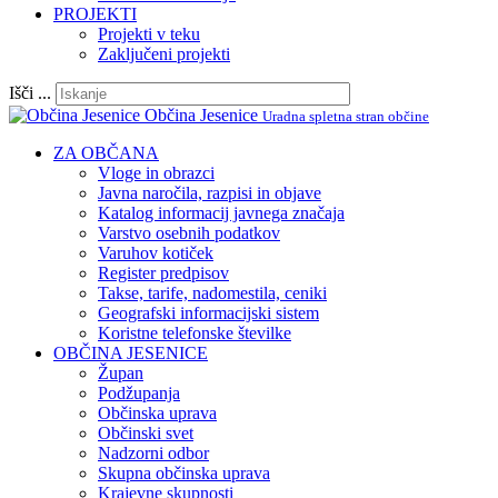
PROJEKTI
Projekti v teku
Zaključeni projekti
Išči ...
Občina Jesenice
Uradna spletna stran občine
ZA OBČANA
Vloge in obrazci
Javna naročila, razpisi in objave
Katalog informacij javnega značaja
Varstvo osebnih podatkov
Varuhov kotiček
Register predpisov
Takse, tarife, nadomestila, ceniki
Geografski informacijski sistem
Koristne telefonske številke
OBČINA JESENICE
Župan
Podžupanja
Občinska uprava
Občinski svet
Nadzorni odbor
Skupna občinska uprava
Krajevne skupnosti