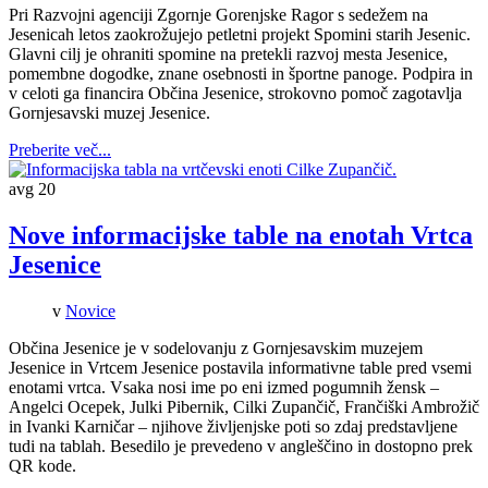
Pri Razvojni agenciji Zgornje Gorenjske Ragor s sedežem na
Jesenicah letos zaokrožujejo petletni projekt Spomini starih Jesenic.
Glavni cilj je ohraniti spomine na pretekli razvoj mesta Jesenice,
pomembne dogodke, znane osebnosti in športne panoge. Podpira in
v celoti ga financira Občina Jesenice, strokovno pomoč zagotavlja
Gornjesavski muzej Jesenice.
Preberite več...
avg
20
Nove informacijske table na enotah Vrtca
Jesenice
v
Novice
Občina Jesenice je v sodelovanju z Gornjesavskim muzejem
Jesenice in Vrtcem Jesenice postavila informativne table pred vsemi
enotami vrtca. Vsaka nosi ime po eni izmed pogumnih žensk –
Angelci Ocepek, Julki Pibernik, Cilki Zupančič, Frančiški Ambrožič
in Ivanki Karničar – njihove življenjske poti so zdaj predstavljene
tudi na tablah. Besedilo je prevedeno v angleščino in dostopno prek
QR kode.