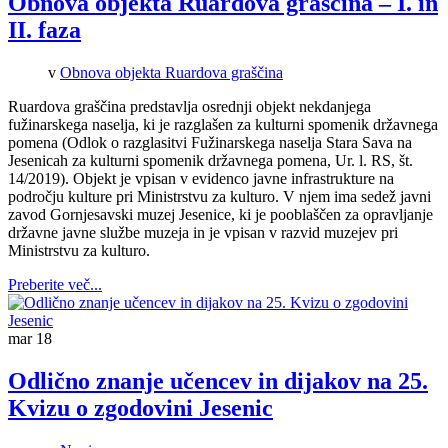
Obnova objekta Ruardova graščina – I. in
II. faza
v
Obnova objekta Ruardova graščina
Ruardova graščina predstavlja osrednji objekt nekdanjega
fužinarskega naselja, ki je razglašen za kulturni spomenik državnega
pomena (Odlok o razglasitvi Fužinarskega naselja Stara Sava na
Jesenicah za kulturni spomenik državnega pomena, Ur. l. RS, št.
14/2019). Objekt je vpisan v evidenco javne infrastrukture na
področju kulture pri Ministrstvu za kulturo. V njem ima sedež javni
zavod Gornjesavski muzej Jesenice, ki je pooblaščen za opravljanje
državne javne službe muzeja in je vpisan v razvid muzejev pri
Ministrstvu za kulturo.
Preberite več...
mar
18
Odlično znanje učencev in dijakov na 25.
Kvizu o zgodovini Jesenic