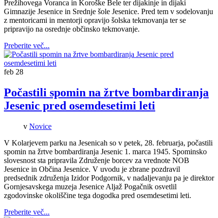
Prežihovega Voranca in Koroške Bele ter dijakinje in dijaki
Gimnazije Jesenice in Srednje šole Jesenice. Pred tem v sodelovanju
z mentoricami in mentorji opravijo šolska tekmovanja ter se
pripravijo na osrednje občinsko tekmovanje.
Preberite več...
feb
28
Počastili spomin na žrtve bombardiranja
Jesenic pred osemdesetimi leti
v
Novice
V Kolarjevem parku na Jesenicah so v petek, 28. februarja, počastili
spomin na žrtve bombardiranja Jesenic 1. marca 1945. Spominsko
slovesnost sta pripravila Združenje borcev za vrednote NOB
Jesenice in Občina Jesenice. V uvodu je zbrane pozdravil
predsednik združenja Izidor Podgornik, v nadaljevanju pa je direktor
Gornjesavskega muzeja Jesenice Aljaž Pogačnik osvetlil
zgodovinske okoliščine tega dogodka pred osemdesetimi leti.
Preberite več...