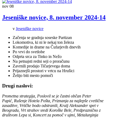
nov
08
Jeseniške novice, 8. november 2024-14
v
Jeseniške novice
Začenja se gradnja soseske Partizan
Lokomotiva, ki ni le nekaj ton železa
Komedije in drame na Čufarjevih dnevih
Po vrvi do svetlobe
Odprta srca za Tinko in Nežo
Na petnajsti redni seji o proračunu
Zavrnili prodajo Tičarjevega doma
Prijaznejši prostori v vrtcu na Hrušici
Želijo biti mesto pomoči
Drugi naslovi:
Prometna strategija, Poslovil se je častni občan Peter
Papić, Rušenje Hotela Pošta, Priznanja za najlepše cvetlične
zasaditve, Vrtičke bodo odstranili, Kralj Aleksander spet v
Beogradu, Vrt strahov sredi Koroške Bele, Predpraznično z
društvom Lepa si, Koncert za pomoč v ujmi, Metalurginja