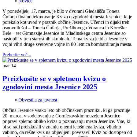
v
Novice
V ponedeljek, 17. marca, je bilo v dvorani Gledališča Toneta
Čufarja finalno tekmovanje Kviza o zgodovini mesta Jesenice, ki je
potekalo kot uvod v praznik občine Jesenice. Učenci in dijaki treh
osnovnih šol – Toneta Čufarja, Prežihovega Voranca in Koroške
Bele – ter Gimnazije Jesenice in Mladinskega centra Jesenice so
nastopili v treh starostnih skupinah. Tema kviza je bila Jesenice v
vojni vihri druge svetovne vojne in 80-letnica bombardiranja mesta.
Preberite več...
mar
14
Preizkusite se v spletnem kvizu o
zgodovini mesta Jesenice 2025
v
Obvestila za javnost
Občina Jesenice vsako leto ob občinskem prazniku, ki ga praznuje
20. marca, v sodelovanju z Gornjesavskim muzejem Jesenice
pripravi spletno obliko kviza o poznavanju mesta Jesenice. Vse, ki
bi se radi preizkusili v znanju o temi letošnjega kviza, vljudno
vabimo, da rešite kviz na objavljeni povezavi. Kviz bo dostopen od