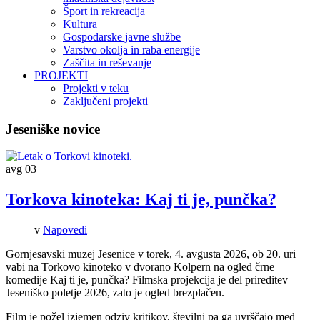
Šport in rekreacija
Kultura
Gospodarske javne službe
Varstvo okolja in raba energije
Zaščita in reševanje
PROJEKTI
Projekti v teku
Zaključeni projekti
Jeseniške novice
avg
03
Torkova kinoteka: Kaj ti je, punčka?
v
Napovedi
Gornjesavski muzej Jesenice v torek, 4. avgusta 2026, ob 20. uri
vabi na Torkovo kinoteko v dvorano Kolpern na ogled črne
komedije Kaj ti je, punčka? Filmska projekcija je del prireditev
Jeseniško poletje 2026, zato je ogled brezplačen.
Film je požel izjemen odziv kritikov, številni pa ga uvrščajo med