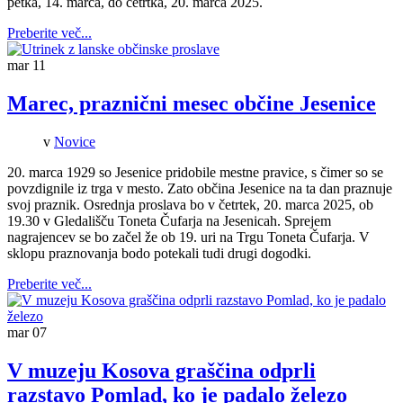
petka, 14. marca, do četrtka, 20. marca 2025.
Preberite več...
mar
11
Marec, praznični mesec občine Jesenice
v
Novice
20. marca 1929 so Jesenice pridobile mestne pravice, s čimer so se
povzdignile iz trga v mesto. Zato občina Jesenice na ta dan praznuje
svoj praznik. Osrednja proslava bo v četrtek, 20. marca 2025, ob
19.30 v Gledališču Toneta Čufarja na Jesenicah. Sprejem
nagrajencev se bo začel že ob 19. uri na Trgu Toneta Čufarja. V
sklopu praznovanja bodo potekali tudi drugi dogodki.
Preberite več...
mar
07
V muzeju Kosova graščina odprli
razstavo Pomlad, ko je padalo železo