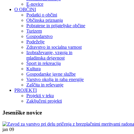
E-novice
O OBČINI
Podatki o občini
Občinska priznanja
Pobratene in prijateljske občine
Turizem
Gospodarstvo
Podeželje
Zdravstvo in socialna varnost
Izobraževanje, vzgoja in
mladinska dejavnost
Šport in rekreacija
Kultura
Gospodarske javne službe
Varstvo okolja in raba energije
Zaščita in reševanje
PROJEKTI
Projekti v teku
Zaključeni projekti
Jeseniške novice
jan
09