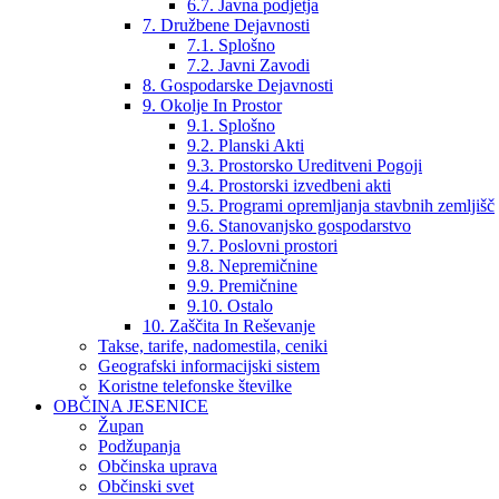
6.7. Javna podjetja
7. Družbene Dejavnosti
7.1. Splošno
7.2. Javni Zavodi
8. Gospodarske Dejavnosti
9. Okolje In Prostor
9.1. Splošno
9.2. Planski Akti
9.3. Prostorsko Ureditveni Pogoji
9.4. Prostorski izvedbeni akti
9.5. Programi opremljanja stavbnih zemljišč
9.6. Stanovanjsko gospodarstvo
9.7. Poslovni prostori
9.8. Nepremičnine
9.9. Premičnine
9.10. Ostalo
10. Zaščita In Reševanje
Takse, tarife, nadomestila, ceniki
Geografski informacijski sistem
Koristne telefonske številke
OBČINA JESENICE
Župan
Podžupanja
Občinska uprava
Občinski svet