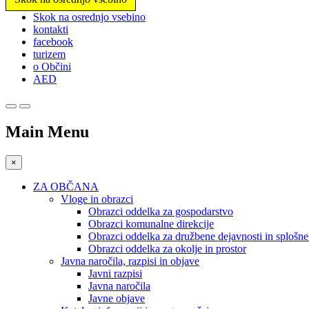
Prosimo,
Skok na osrednjo vsebino
upoštevajte:
kontakti
To
facebook
spletno
turizem
mesto
o Občini
vključuje
AED
sistem
dostopnosti.
Pritisnite
Control-
Main Menu
F11,
da
prilagodite
×
spletno
mesto
ZA OBČANA
slabovidnim,
Vloge in obrazci
ki
Obrazci oddelka za gospodarstvo
uporabljajo
Obrazci komunalne direkcije
bralnik
Obrazci oddelka za družbene dejavnosti in splošn
zaslona;
Obrazci oddelka za okolje in prostor
Pritisnite
Javna naročila, razpisi in objave
Control-
Javni razpisi
F10,
Javna naročila
da
Javne objave
odprete