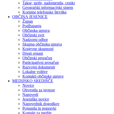
Takse, tarife, nadomestila, ceniki
Geografski informacijski sistem
Koristne telefonske številke
OBČINA JESENICE
Župan
Podžupanja
Občinska uprava
Občinski svet
Nadzorni odbor
Skupna občinska uprava
Krajevne skupnosti
Drugi organi
Občinski proračun
Participativni proračun
Razvojni dokumenti
Lokalne volitve
Kontakti občinske uprave
MEDIJSKO SREDIŠČE
Novice
Obvestila za javnost
Napovedi
Jeseniške novice
Napovednik dogodkov
Pojasnila in popravki
Kontakt za medije