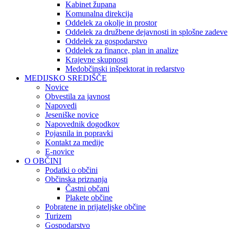
Kabinet župana
Komunalna direkcija
Oddelek za okolje in prostor
Oddelek za družbene dejavnosti in splošne zadeve
Oddelek za gospodarstvo
Oddelek za finance, plan in analize
Krajevne skupnosti
Medobčinski inšpektorat in redarstvo
MEDIJSKO SREDIŠČE
Novice
Obvestila za javnost
Napovedi
Jeseniške novice
Napovednik dogodkov
Pojasnila in popravki
Kontakt za medije
E-novice
O OBČINI
Podatki o občini
Občinska priznanja
Častni občani
Plakete občine
Pobratene in prijateljske občine
Turizem
Gospodarstvo