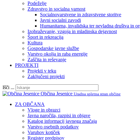
Podeželje
Zdravstvo in socialna varnost
Socialnovarstvene in zdravstvene storitve
Javni socialni zavodi
Humanitarna, invalidska ter nevladna društva in or
Izobraževanje, vzgoja in mladinska dejavnost
Šport in rekreacija
Kultura
Gospodarske javne službe
Varstvo okolja in raba energije
Zaščita in reševanje
PROJEKTI
Projekti v teku
Zaključeni projekti
Išči ...
Občina Jesenice
Uradna spletna stran občine
ZA OBČANA
Vloge in obrazci
Javna naročila, razpisi in objave
Katalog informacij javnega značaja
Varstvo osebnih podatkov
Varuhov kotiček
Register predpisov