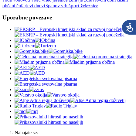
španov vrh
šport
občani
čufarjevi dnevi
železnice
Uporabne povezave
Nahajate se: