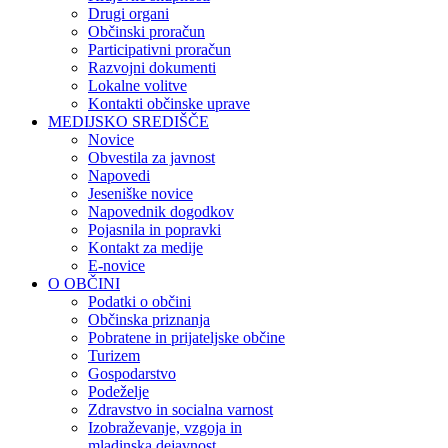
Drugi organi
Občinski proračun
Participativni proračun
Razvojni dokumenti
Lokalne volitve
Kontakti občinske uprave
MEDIJSKO SREDIŠČE
Novice
Obvestila za javnost
Napovedi
Jeseniške novice
Napovednik dogodkov
Pojasnila in popravki
Kontakt za medije
E-novice
O OBČINI
Podatki o občini
Občinska priznanja
Pobratene in prijateljske občine
Turizem
Gospodarstvo
Podeželje
Zdravstvo in socialna varnost
Izobraževanje, vzgoja in
mladinska dejavnost