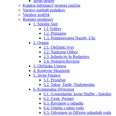
Javne objave
Katalog informacij javnega značaja
Varstvo osebnih podatkov
Varuhov kotiček
Register predpisov
1. Splošni Akti
1.1 Volitve
1.2. Priznanja
1.3. Poimenovanja Naselij, Ulic
2. Organi
2.1. Občinski Svet
2.2. Nadzorni Odbor
2.3. Inšpekcije In Redarstvo
2.4. Notranja Revizija
3. Občinska Uprava
4. Krajevne Skupnosti
5. Javne Finance
5.1. Proračun
5.2. Takse, Tarife, Nadomestila
6. Komunalna Dejavnost
6.1. Gospodarske Javne Službe - Splošno
6.2. Ceste, Promet
6.3. Ravnanje z odpadki
6.4. Oskrba s pitno vodo
6.5. Odvajanje in čiščenje odpadnih voda