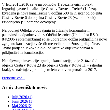
V letu 2015/2016 se je na območju Trebeža izvajal projekt:
Izgradnja javne kanalizacije Cesta v Rovte – Trebež (1. faza).
Izvedena je nova kanalizacija v dolžini 500 m in sicer od objekta
Cesta v Rovte 6 do objekta Cesta v Rovte 23 (vzhodni krak).
Pridobljeno je uporabno dovoljenje.
Na podlagi Odloka o odvajanju in čiščenju komunalne in
padavinske odpadne vode v Občini Jesenice (Uradni list RS št.
84/2006 s spremembami) so se uporabniki dolžni priključiti na novo
zgrajeno kanalizacijo v šestih mesecih od možnosti priključitve.
Javno podjetje Jeko-in d.o.o. bo lastnike objektov pozval h
priključitvi na kanalizacijo.
Nadaljevanje investicije, gradnje kanalizacije, to je 2. faza (od
objekta Cesta v Rovte 23 do objekta Cesta v Rovte 11 – zahodni
krak), se načrtuje v prihodnjem letu v okviru proračuna 2017.
Preberite več...
Arhiv Jeseniških novic
Julij 2026 (1)
Junij 2026 (1)
Maj 2026 (2)