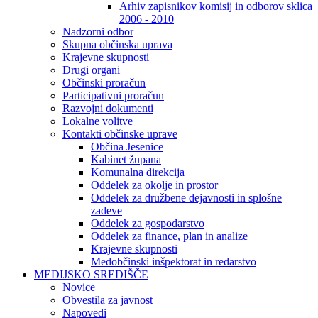
Arhiv zapisnikov komisij in odborov sklica
2006 - 2010
Nadzorni odbor
Skupna občinska uprava
Krajevne skupnosti
Drugi organi
Občinski proračun
Participativni proračun
Razvojni dokumenti
Lokalne volitve
Kontakti občinske uprave
Občina Jesenice
Kabinet župana
Komunalna direkcija
Oddelek za okolje in prostor
Oddelek za družbene dejavnosti in splošne
zadeve
Oddelek za gospodarstvo
Oddelek za finance, plan in analize
Krajevne skupnosti
Medobčinski inšpektorat in redarstvo
MEDIJSKO SREDIŠČE
Novice
Obvestila za javnost
Napovedi