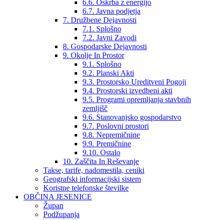
6.6. Oskrba z energijo
6.7. Javna podjetja
7. Družbene Dejavnosti
7.1. Splošno
7.2. Javni Zavodi
8. Gospodarske Dejavnosti
9. Okolje In Prostor
9.1. Splošno
9.2. Planski Akti
9.3. Prostorsko Ureditveni Pogoji
9.4. Prostorski izvedbeni akti
9.5. Programi opremljanja stavbnih
zemljišč
9.6. Stanovanjsko gospodarstvo
9.7. Poslovni prostori
9.8. Nepremičnine
9.9. Premičnine
9.10. Ostalo
10. Zaščita In Reševanje
Takse, tarife, nadomestila, ceniki
Geografski informacijski sistem
Koristne telefonske številke
OBČINA JESENICE
Župan
Podžupanja