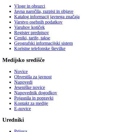
Vloge in obrazci
Javna naročila, razpisi in objave
Katalog informacij javnega značaja
Varstvo osebnih podatkov
Varuhov kotiček
Register predpisov
Ceniki, tarife, takse
Geografski informacijski sistem
Koristne telefonske številke
Medijsko središče
Novice
Obvestila za javnost
Napovedi
Jeseniške novice
Napovednik dogodkov
Pojasnila in popravki
Kontakt za medije
E-novice
Uredniki
Prijava