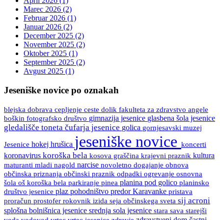
April 2026 (1)
Marec 2026 (2)
Februar 2026 (1)
Januar 2026 (2)
December 2025 (2)
November 2025 (2)
Oktober 2025 (1)
September 2025 (2)
Avgust 2025 (1)
Jeseniške novice po oznakah
blejska dobrava
ceste
fakulteta za zdravstvo angele
cepljenje
dolik
boškin
gimnazija jesenice
glasbena šola jesenice
fotografsko društvo
gledališče toneta čufarja jesenice
golica
gornjesavski muzej
jeseniške novice
Jesenice
hokej
hrušica
koncerti
koroška bela
koronavirus
kultura
kosova graščina
krajevni praznik
maturanti
mladi
nagold
narcise
novoletno dogajanje
obnova
občinski praznik
osnovna
občinska priznanja
odpadki
ogrevanje
šola
oš koroška bela
pinea
planina pod golico
planinsko
parkiranje
društvo jesenice
plaz
pohodništvo
predor Karavanke
pristava
sij acroni
proračun
prostofer
rokovnik izida
seja občinskega sveta
splošna bolnišnica jesenice
srednja sola jesenice
stara sava
starejši
vrtec
vrtec jesenice
zdravje
zdravstveni dom
častni
voda
vodovod