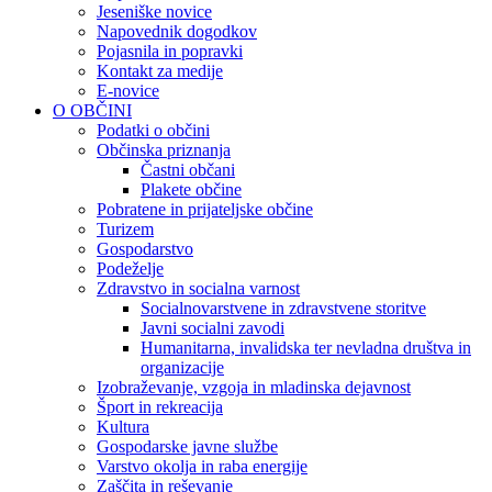
Jeseniške novice
Napovednik dogodkov
Pojasnila in popravki
Kontakt za medije
E-novice
O OBČINI
Podatki o občini
Občinska priznanja
Častni občani
Plakete občine
Pobratene in prijateljske občine
Turizem
Gospodarstvo
Podeželje
Zdravstvo in socialna varnost
Socialnovarstvene in zdravstvene storitve
Javni socialni zavodi
Humanitarna, invalidska ter nevladna društva in
organizacije
Izobraževanje, vzgoja in mladinska dejavnost
Šport in rekreacija
Kultura
Gospodarske javne službe
Varstvo okolja in raba energije
Zaščita in reševanje