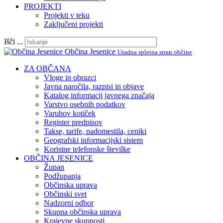
PROJEKTI
Projekti v teku
Zaključeni projekti
Išči ...
Občina Jesenice
Uradna spletna stran občine
ZA OBČANA
Vloge in obrazci
Javna naročila, razpisi in objave
Katalog informacij javnega značaja
Varstvo osebnih podatkov
Varuhov kotiček
Register predpisov
Takse, tarife, nadomestila, ceniki
Geografski informacijski sistem
Koristne telefonske številke
OBČINA JESENICE
Župan
Podžupanja
Občinska uprava
Občinski svet
Nadzorni odbor
Skupna občinska uprava
Krajevne skupnosti