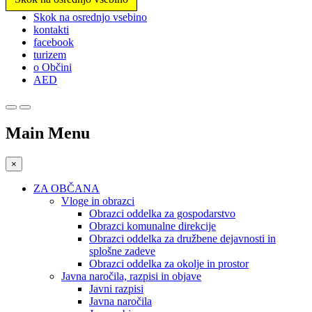
Prosimo,
Skok na osrednjo vsebino
upoštevajte:
kontakti
To
facebook
spletno
turizem
mesto
o Občini
vključuje
AED
sistem
dostopnosti.
Main Menu
×
ZA OBČANA
Vloge in obrazci
Obrazci oddelka za gospodarstvo
Obrazci komunalne direkcije
Obrazci oddelka za družbene dejavnosti in
splošne zadeve
Obrazci oddelka za okolje in prostor
Javna naročila, razpisi in objave
Javni razpisi
Javna naročila