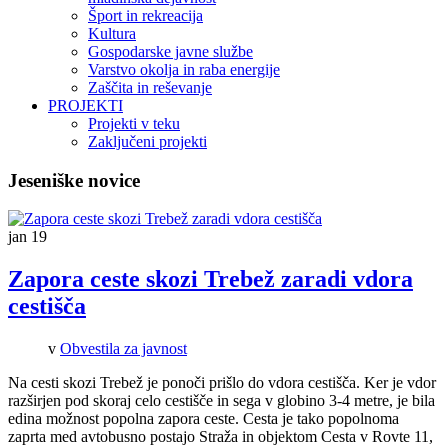
Šport in rekreacija
Kultura
Gospodarske javne službe
Varstvo okolja in raba energije
Zaščita in reševanje
PROJEKTI
Projekti v teku
Zaključeni projekti
Jeseniške novice
jan
19
Zapora ceste skozi Trebež zaradi vdora
cestišča
v
Obvestila za javnost
Na cesti skozi Trebež je ponoči prišlo do vdora cestišča. Ker je vdor
razširjen pod skoraj celo cestišče in sega v globino 3-4 metre, je bila
edina možnost popolna zapora ceste. Cesta je tako popolnoma
zaprta med avtobusno postajo Straža in objektom Cesta v Rovte 11,