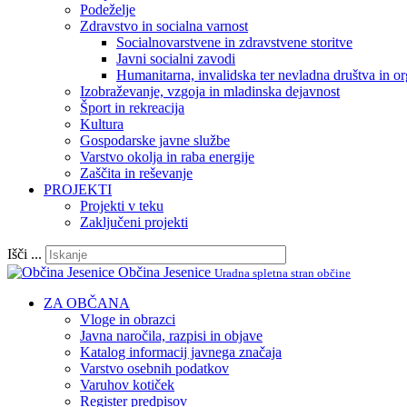
Podeželje
Zdravstvo in socialna varnost
Socialnovarstvene in zdravstvene storitve
Javni socialni zavodi
Humanitarna, invalidska ter nevladna društva in or
Izobraževanje, vzgoja in mladinska dejavnost
Šport in rekreacija
Kultura
Gospodarske javne službe
Varstvo okolja in raba energije
Zaščita in reševanje
PROJEKTI
Projekti v teku
Zaključeni projekti
Išči ...
Občina Jesenice
Uradna spletna stran občine
ZA OBČANA
Vloge in obrazci
Javna naročila, razpisi in objave
Katalog informacij javnega značaja
Varstvo osebnih podatkov
Varuhov kotiček
Register predpisov