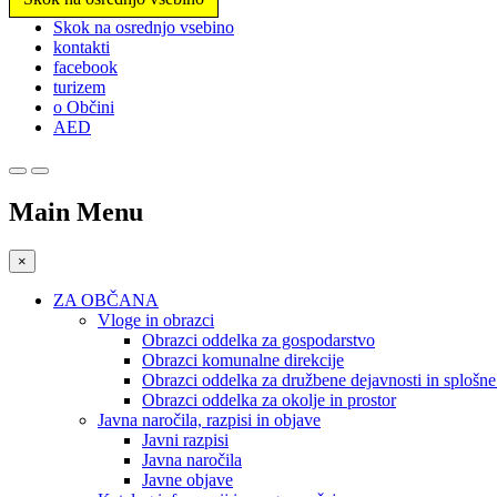
Prosimo,
Skok na osrednjo vsebino
upoštevajte:
kontakti
To
facebook
spletno
turizem
mesto
o Občini
vključuje
AED
sistem
dostopnosti.
Pritisnite
Control-
Main Menu
F11,
da
prilagodite
×
spletno
mesto
ZA OBČANA
slabovidnim,
Vloge in obrazci
ki
Obrazci oddelka za gospodarstvo
uporabljajo
Obrazci komunalne direkcije
bralnik
Obrazci oddelka za družbene dejavnosti in splošn
zaslona;
Obrazci oddelka za okolje in prostor
Pritisnite
Javna naročila, razpisi in objave
Control-
Javni razpisi
F10,
Javna naročila
da
Javne objave
odprete