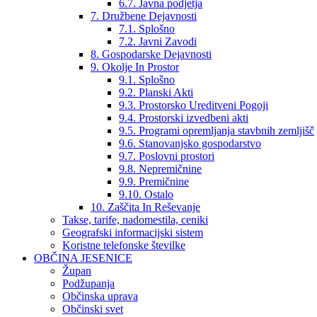
6.7. Javna podjetja
7. Družbene Dejavnosti
7.1. Splošno
7.2. Javni Zavodi
8. Gospodarske Dejavnosti
9. Okolje In Prostor
9.1. Splošno
9.2. Planski Akti
9.3. Prostorsko Ureditveni Pogoji
9.4. Prostorski izvedbeni akti
9.5. Programi opremljanja stavbnih zemljišč
9.6. Stanovanjsko gospodarstvo
9.7. Poslovni prostori
9.8. Nepremičnine
9.9. Premičnine
9.10. Ostalo
10. Zaščita In Reševanje
Takse, tarife, nadomestila, ceniki
Geografski informacijski sistem
Koristne telefonske številke
OBČINA JESENICE
Župan
Podžupanja
Občinska uprava
Občinski svet