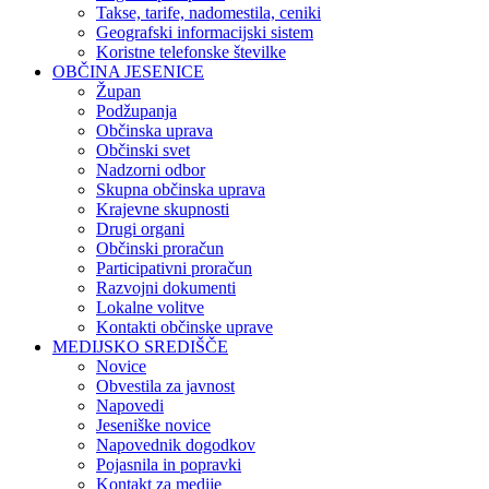
Takse, tarife, nadomestila, ceniki
Geografski informacijski sistem
Koristne telefonske številke
OBČINA JESENICE
Župan
Podžupanja
Občinska uprava
Občinski svet
Nadzorni odbor
Skupna občinska uprava
Krajevne skupnosti
Drugi organi
Občinski proračun
Participativni proračun
Razvojni dokumenti
Lokalne volitve
Kontakti občinske uprave
MEDIJSKO SREDIŠČE
Novice
Obvestila za javnost
Napovedi
Jeseniške novice
Napovednik dogodkov
Pojasnila in popravki
Kontakt za medije