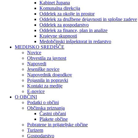
Kabinet župana
Komunalna direkcija
Oddelek za okolje in prostor
Oddelek za družbene dejavnosti in splošne zadeve
Oddelek za gospodarstvo
Oddelek za finance, plan in analize
Krajevne skupnosti
Medobčinski inšpektorat in redarstvo
MEDIJSKO SREDIŠČE
Novice
Obvestila za javnost
Napovedi
Jeseniške novice
Napovednik dogodkov
Pojasnila in popravki
Kontakt za medije
E-novice
O OBČINI
Podatki o občini
Občinska priznanja
Častni občani
Plakete občine
Pobratene in prijateljske občine
Turizem
Gospodarstvo