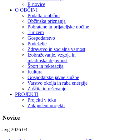
E-novice
O OBČINI
Podatki o občini
Občinska priznanja
Pobratene in prijateljske občine
Turizem
Gospodarstvo
Podeželje
Zdravstvo in socialna varnost
Izobraževanje, vzgoja in
mladinska dejavnost
Šport in rekreacija
Kultura
Gospodarske javne službe
Varstvo okolja in raba energije
Zaščita in reševanje
PROJEKTI
Projekti v teku
Zaključeni projekti
Novice
avg 2026
03