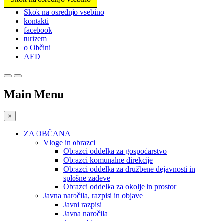
Prosimo,
Skok na osrednjo vsebino
upoštevajte:
kontakti
To
facebook
spletno
turizem
mesto
o Občini
vključuje
AED
sistem
dostopnosti.
Main Menu
×
ZA OBČANA
Vloge in obrazci
Obrazci oddelka za gospodarstvo
Obrazci komunalne direkcije
Obrazci oddelka za družbene dejavnosti in
splošne zadeve
Obrazci oddelka za okolje in prostor
Javna naročila, razpisi in objave
Javni razpisi
Javna naročila