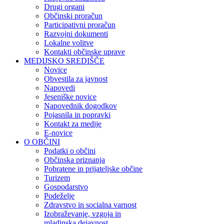
Drugi organi
Občinski proračun
Participativni proračun
Razvojni dokumenti
Lokalne volitve
Kontakti občinske uprave
MEDIJSKO SREDIŠČE
Novice
Obvestila za javnost
Napovedi
Jeseniške novice
Napovednik dogodkov
Pojasnila in popravki
Kontakt za medije
E-novice
O OBČINI
Podatki o občini
Občinska priznanja
Pobratene in prijateljske občine
Turizem
Gospodarstvo
Podeželje
Zdravstvo in socialna varnost
Izobraževanje, vzgoja in
mladinska dejavnost