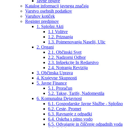
Javne objave
Katalog informacij javnega značaja
Varstvo osebnih podatkov
Varuhov kotiček
Register predpisov
1. Splošni Akti
1.1 Volitve
1.2. Priznanja
1.3. Poimenovanja Naselij, Ulic
2. Organi
2.1. Občinski Svet
2.2. Nadzorni Odbor
2.3. Inšpekcije In Redarstvo
2.4. Notranja Revizija
3. Občinska Uprava
4. Krajevne Skupnosti
5. Javne Finance
5.1. Proračun
5.2. Takse, Tarife, Nadomestila
6. Komunalna Dejavnost
6.1. Gospodarske Javne Službe - Splošno
6.2. Ceste, Promet
6.3. Ravnanje z odpadki
6.4. Oskrba s pitno vodo
6.5. Odvajanje in čiščenje odpadnih voda