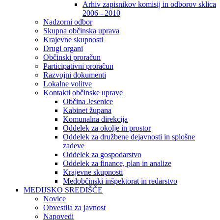
Arhiv zapisnikov komisij in odborov sklica
2006 - 2010
Nadzorni odbor
Skupna občinska uprava
Krajevne skupnosti
Drugi organi
Občinski proračun
Participativni proračun
Razvojni dokumenti
Lokalne volitve
Kontakti občinske uprave
Občina Jesenice
Kabinet župana
Komunalna direkcija
Oddelek za okolje in prostor
Oddelek za družbene dejavnosti in splošne
zadeve
Oddelek za gospodarstvo
Oddelek za finance, plan in analize
Krajevne skupnosti
Medobčinski inšpektorat in redarstvo
MEDIJSKO SREDIŠČE
Novice
Obvestila za javnost
Napovedi