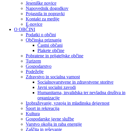
Jeseniške novice
Napovednik dogodkov
Pojasnila in popravki
Kontakt za medije
E-novice
O OBČINI
Podatki o občini
Občinska priznanja
Častni občani
Plakete občine
Pobratene in prijateljske občine
Turizem
Gospodarstvo
Podeželje
Zdravstvo in socialna varnost
Socialnovarstvene in zdravstvene storitve
Javni socialni zavodi
Humanitarna, invalidska ter nevladna društva in
organizacije
Izobraževanje, vzgoja in mladinska dejavnost
Šport in rekreacija
Kultura
Gospodarske javne službe
Varstvo okolja in raba energije
Zaščita in reševanje