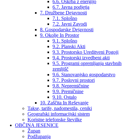
6.6. Oskrba z energijo
6.7. Javna podjetja
7. Družbene Dejavnosti
7.1. Splošno
7.2. Javni Zavodi
8. Gospodarske Dejavnosti
9. Okolje In Prostor
9.1. Splošno
9.2. Planski Akti
9.3. Prostorsko Ureditveni Pogoji
9.4. Prostorski izvedbeni akti
9.5. Programi opremljanja stavbnih
zemljišč
9.6. Stanovanjsko gospodarstvo
9.7. Poslovni prostori
9.8. Nepremičnine
9.9. Premičnine
9.10. Ostalo
10. Zaščita In Reševanje
Takse, tarife, nadomestila, ceniki
Geografski informacijski sistem
Koristne telefonske številke
OBČINA JESENICE
Župan
Podžupanja