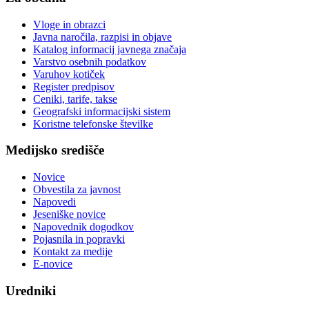
Vloge in obrazci
Javna naročila, razpisi in objave
Katalog informacij javnega značaja
Varstvo osebnih podatkov
Varuhov kotiček
Register predpisov
Ceniki, tarife, takse
Geografski informacijski sistem
Koristne telefonske številke
Medijsko središče
Novice
Obvestila za javnost
Napovedi
Jeseniške novice
Napovednik dogodkov
Pojasnila in popravki
Kontakt za medije
E-novice
Uredniki