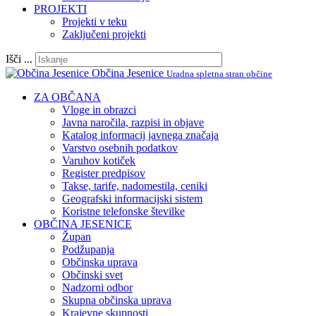
PROJEKTI
Projekti v teku
Zaključeni projekti
Išči ...
Občina Jesenice
Uradna spletna stran občine
ZA OBČANA
Vloge in obrazci
Javna naročila, razpisi in objave
Katalog informacij javnega značaja
Varstvo osebnih podatkov
Varuhov kotiček
Register predpisov
Takse, tarife, nadomestila, ceniki
Geografski informacijski sistem
Koristne telefonske številke
OBČINA JESENICE
Župan
Podžupanja
Občinska uprava
Občinski svet
Nadzorni odbor
Skupna občinska uprava
Krajevne skupnosti