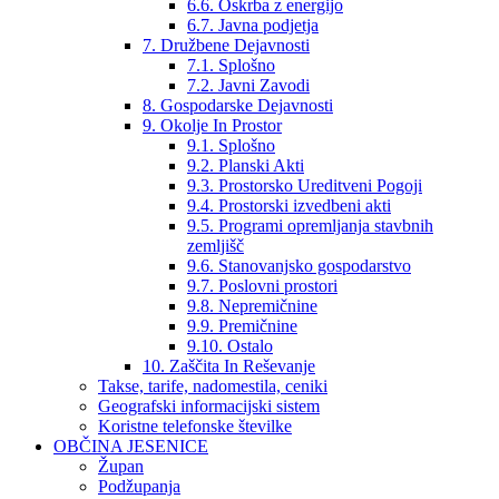
6.6. Oskrba z energijo
6.7. Javna podjetja
7. Družbene Dejavnosti
7.1. Splošno
7.2. Javni Zavodi
8. Gospodarske Dejavnosti
9. Okolje In Prostor
9.1. Splošno
9.2. Planski Akti
9.3. Prostorsko Ureditveni Pogoji
9.4. Prostorski izvedbeni akti
9.5. Programi opremljanja stavbnih
zemljišč
9.6. Stanovanjsko gospodarstvo
9.7. Poslovni prostori
9.8. Nepremičnine
9.9. Premičnine
9.10. Ostalo
10. Zaščita In Reševanje
Takse, tarife, nadomestila, ceniki
Geografski informacijski sistem
Koristne telefonske številke
OBČINA JESENICE
Župan
Podžupanja