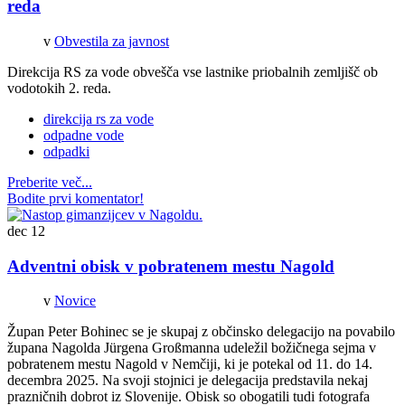
reda
v
Obvestila za javnost
Direkcija RS za vode obvešča vse lastnike priobalnih zemljišč ob
vodotokih 2. reda.
direkcija rs za vode
odpadne vode
odpadki
Preberite več...
Bodite prvi komentator!
dec
12
Adventni obisk v pobratenem mestu Nagold
v
Novice
Župan Peter Bohinec se je skupaj z občinsko delegacijo na povabilo
župana Nagolda Jürgena Großmanna udeležil božičnega sejma v
pobratenem mestu Nagold v Nemčiji, ki je potekal od 11. do 14.
decembra 2025. Na svoji stojnici je delegacija predstavila nekaj
prazničnih dobrot iz Slovenije. Obisk so obogatili tudi fotografa