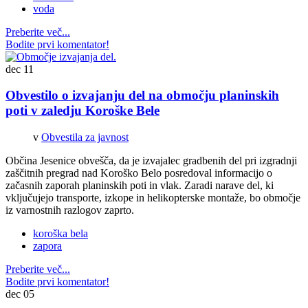
voda
Preberite več...
Bodite prvi komentator!
dec
11
Obvestilo o izvajanju del na območju planinskih
poti v zaledju Koroške Bele
v
Obvestila za javnost
Občina Jesenice obvešča, da je izvajalec gradbenih del pri izgradnji
zaščitnih pregrad nad Koroško Belo posredoval informacijo o
začasnih zaporah planinskih poti in vlak. Zaradi narave del, ki
vključujejo transporte, izkope in helikopterske montaže, bo območje
iz varnostnih razlogov zaprto.
koroška bela
zapora
Preberite več...
Bodite prvi komentator!
dec
05