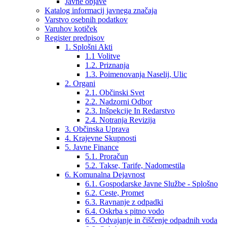
Javne objave
Katalog informacij javnega značaja
Varstvo osebnih podatkov
Varuhov kotiček
Register predpisov
1. Splošni Akti
1.1 Volitve
1.2. Priznanja
1.3. Poimenovanja Naselij, Ulic
2. Organi
2.1. Občinski Svet
2.2. Nadzorni Odbor
2.3. Inšpekcije In Redarstvo
2.4. Notranja Revizija
3. Občinska Uprava
4. Krajevne Skupnosti
5. Javne Finance
5.1. Proračun
5.2. Takse, Tarife, Nadomestila
6. Komunalna Dejavnost
6.1. Gospodarske Javne Službe - Splošno
6.2. Ceste, Promet
6.3. Ravnanje z odpadki
6.4. Oskrba s pitno vodo
6.5. Odvajanje in čiščenje odpadnih voda