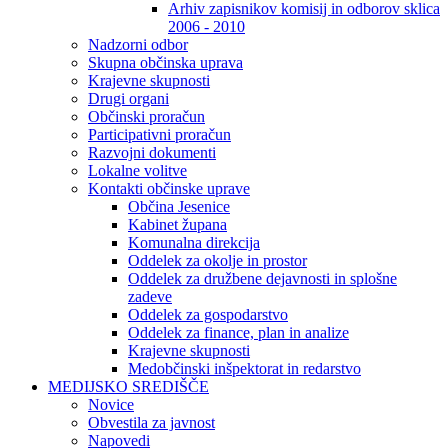
Arhiv zapisnikov komisij in odborov sklica
2006 - 2010
Nadzorni odbor
Skupna občinska uprava
Krajevne skupnosti
Drugi organi
Občinski proračun
Participativni proračun
Razvojni dokumenti
Lokalne volitve
Kontakti občinske uprave
Občina Jesenice
Kabinet župana
Komunalna direkcija
Oddelek za okolje in prostor
Oddelek za družbene dejavnosti in splošne
zadeve
Oddelek za gospodarstvo
Oddelek za finance, plan in analize
Krajevne skupnosti
Medobčinski inšpektorat in redarstvo
MEDIJSKO SREDIŠČE
Novice
Obvestila za javnost
Napovedi