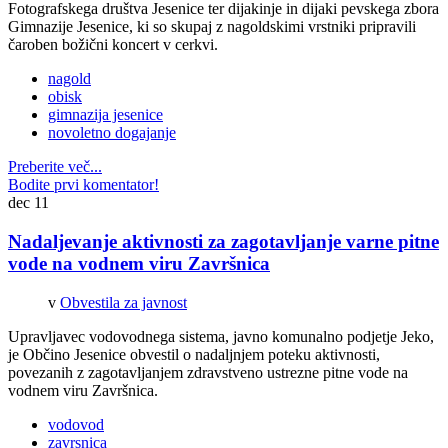
Fotografskega društva Jesenice ter dijakinje in dijaki pevskega zbora
Gimnazije Jesenice, ki so skupaj z nagoldskimi vrstniki pripravili
čaroben božični koncert v cerkvi.
nagold
obisk
gimnazija jesenice
novoletno dogajanje
Preberite več...
Bodite prvi komentator!
dec
11
Nadaljevanje aktivnosti za zagotavljanje varne pitne
vode na vodnem viru Završnica
v
Obvestila za javnost
Upravljavec vodovodnega sistema, javno komunalno podjetje Jeko,
je Občino Jesenice obvestil o nadaljnjem poteku aktivnosti,
povezanih z zagotavljanjem zdravstveno ustrezne pitne vode na
vodnem viru Završnica.
vodovod
zavrsnica