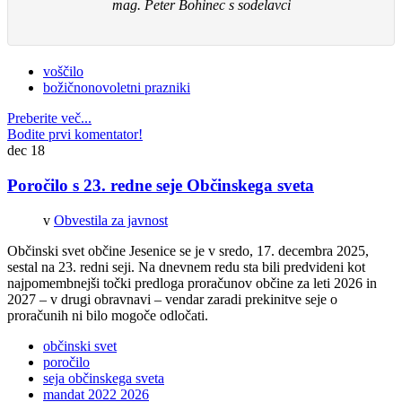
mag. Peter Bohinec s sodelavci
voščilo
božičnonovoletni prazniki
Preberite več...
Bodite prvi komentator!
dec
18
Poročilo s 23. redne seje Občinskega sveta
v
Obvestila za javnost
Občinski svet občine Jesenice se je v sredo, 17. decembra 2025,
sestal na 23. redni seji. Na dnevnem redu sta bili predvideni kot
najpomembnejši točki predloga proračunov občine za leti 2026 in
2027 – v drugi obravnavi – vendar zaradi prekinitve seje o
proračunih ni bilo mogoče odločati.
občinski svet
poročilo
seja občinskega sveta
mandat 2022 2026