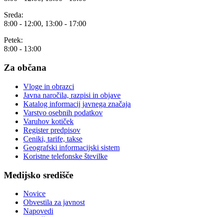
Sreda:
8:00 - 12:00, 13:00 - 17:00
Petek:
8:00 - 13:00
Za občana
Vloge in obrazci
Javna naročila, razpisi in objave
Katalog informacij javnega značaja
Varstvo osebnih podatkov
Varuhov kotiček
Register predpisov
Ceniki, tarife, takse
Geografski informacijski sistem
Koristne telefonske številke
Medijsko središče
Novice
Obvestila za javnost
Napovedi