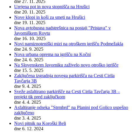
dne 27. 11. 2025
Urejena pot in nova stopnišča na Hrušici
dne 20. 11. 2025
Nove klopi in koši za smeti na Hrušici
dne 19. 11. 2025
Nova avtobusna nadstrešnica na postaji "Pristava" v
Javorniškem Rovtu
dne 16. 10. 2025
Novi namiznoteniški mizi na otroškem igrišču Podmežakla
dne 24. 9. 2025
Nova urbana oprema na igrišču na Kočni
dne 24. 6. 2025
Na Slovenskem Javorniku zaživelo novo otroško igrišče
dne 15. 5. 2025
Zaključena izgradnja novega parkirišča na Cesti Cirila
Tavčarja 3B
dne 9. 4. 2025
Sveže asfaltirano parkirišče na Cesti Cirila Tavčarja 3B –
projekt tik pred zaključkom
dne 4. 4. 2025
Asfaltiranje odseka "Strmbrd" na Planini pod Golico uspešno
zaključeno
dne 3. 4. 2025
Novi pitnik na Koroški Beli
dne 6. 12. 2024