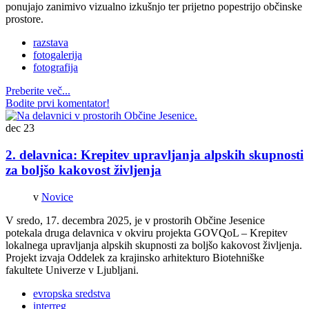
ponujajo zanimivo vizualno izkušnjo ter prijetno popestrijo občinske
prostore.
razstava
fotogalerija
fotografija
Preberite več...
Bodite prvi komentator!
dec
23
2. delavnica: Krepitev upravljanja alpskih skupnosti
za boljšo kakovost življenja
v
Novice
V sredo, 17. decembra 2025, je v prostorih Občine Jesenice
potekala druga delavnica v okviru projekta GOVQoL – Krepitev
lokalnega upravljanja alpskih skupnosti za boljšo kakovost življenja.
Projekt izvaja Oddelek za krajinsko arhitekturo Biotehniške
fakultete Univerze v Ljubljani.
evropska sredstva
interreg