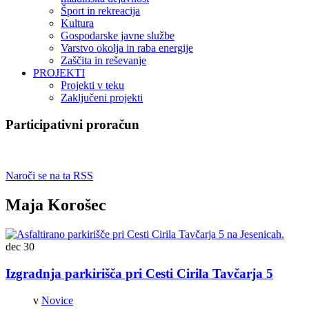
Šport in rekreacija
Kultura
Gospodarske javne službe
Varstvo okolja in raba energije
Zaščita in reševanje
PROJEKTI
Projekti v teku
Zaključeni projekti
Participativni proračun
Naroči se na ta RSS
Maja Korošec
dec
30
Izgradnja parkirišča pri Cesti Cirila Tavčarja 5
v
Novice