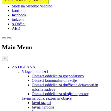
Prosimo,
Skok na osrednjo vsebino
upoštevajte:
kontakti
To
facebook
spletno
turizem
mesto
o Občini
vključuje
AED
sistem
dostopnosti.
Main Menu
×
ZA OBČANA
Vloge in obrazci
Obrazci oddelka za gospodarstvo
Obrazci komunalne direkcije
Obrazci oddelka za družbene dejavnosti in
splošne zadeve
Obrazci oddelka za okolje in prostor
Javna naročila, razpisi in objave
Javni razpisi
Javna naročila