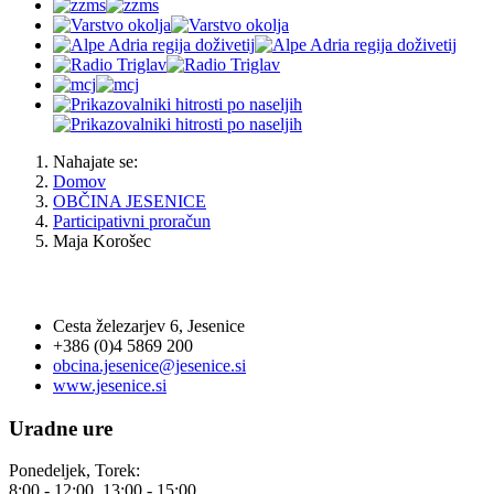
Nahajate se:
Domov
OBČINA JESENICE
Participativni proračun
Maja Korošec
OBČINA JESENICE
Cesta železarjev 6, Jesenice
+386 (0)4 5869 200
obcina.jesenice@jesenice.si
www.jesenice.si
Uradne ure
Ponedeljek, Torek:
8:00 - 12:00, 13:00 - 15:00