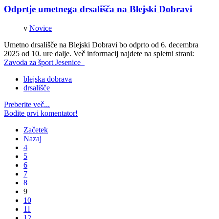
Odprtje umetnega drsališča na Blejski Dobravi
v
Novice
Umetno drsališče na Blejski Dobravi bo odprto od 6. decembra
2025 od 10. ure dalje. Več informacij najdete na spletni strani:
Zavoda za šport Jesenice
blejska dobrava
drsališče
Preberite več...
Bodite prvi komentator!
Začetek
Nazaj
4
5
6
7
8
9
10
11
12