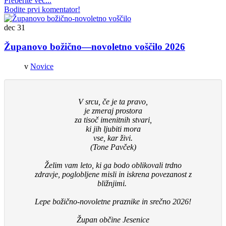
Preberite več...
Bodite prvi komentator!
dec
31
Županovo božično—novoletno voščilo 2026
v
Novice
V srcu, če je ta pravo,
je zmeraj prostora
za tisoč imenitnih stvari,
ki jih ljubiti mora
vse, kar živi.
(Tone Pavček)
Želim vam leto, ki ga bodo oblikovali trdno
zdravje, poglobljene misli in iskrena povezanost z
bližnjimi.
Lepe božično-novoletne praznike in srečno 2026!
Župan občine Jesenice