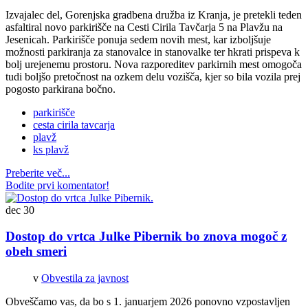
Izvajalec del, Gorenjska gradbena družba iz Kranja, je pretekli teden
asfaltiral novo parkirišče na Cesti Cirila Tavčarja 5 na Plavžu na
Jesenicah. Parkirišče ponuja sedem novih mest, kar izboljšuje
možnosti parkiranja za stanovalce in stanovalke ter hkrati prispeva k
bolj urejenemu prostoru. Nova razporeditev parkirnih mest omogoča
tudi boljšo pretočnost na ozkem delu vozišča, kjer so bila vozila prej
pogosto parkirana bočno.
parkirišče
cesta cirila tavcarja
plavž
ks plavž
Preberite več...
Bodite prvi komentator!
dec
30
Dostop do vrtca Julke Pibernik bo znova mogoč z
obeh smeri
v
Obvestila za javnost
Obveščamo vas, da bo s 1. januarjem 2026 ponovno vzpostavljen