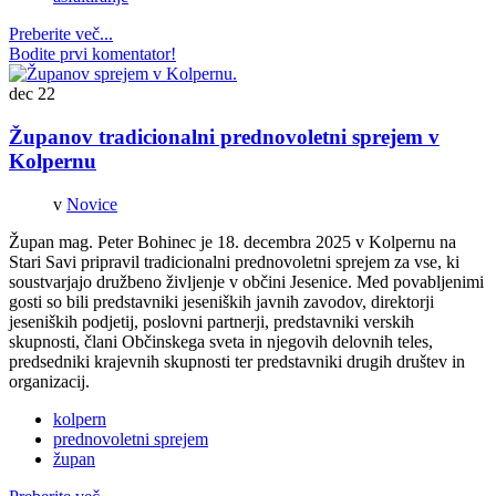
Preberite več...
Bodite prvi komentator!
dec
22
Županov tradicionalni prednovoletni sprejem v
Kolpernu
v
Novice
Župan mag. Peter Bohinec je 18. decembra 2025 v Kolpernu na
Stari Savi pripravil tradicionalni prednovoletni sprejem za vse, ki
soustvarjajo družbeno življenje v občini Jesenice. Med povabljenimi
gosti so bili predstavniki jeseniških javnih zavodov, direktorji
jeseniških podjetij, poslovni partnerji, predstavniki verskih
skupnosti, člani Občinskega sveta in njegovih delovnih teles,
predsedniki krajevnih skupnosti ter predstavniki drugih društev in
organizacij.
kolpern
prednovoletni sprejem
župan