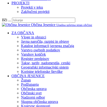
PROJEKTI
Projekti v teku
Zaključeni projekti
Išči ...
Občina Jesenice
Uradna spletna stran občine
ZA OBČANA
Vloge in obrazci
Javna naročila, razpisi in objave
Katalog informacij javnega značaja
Varstvo osebnih podatkov
Varuhov kotiček
Register predpisov
Takse, tarife, nadomestila, ceniki
Geografski informacijski sistem
Koristne telefonske številke
OBČINA JESENICE
Župan
Podžupanja
Občinska uprava
Občinski svet
Nadzorni odbor
Skupna občinska uprava
Krajevne skupnosti