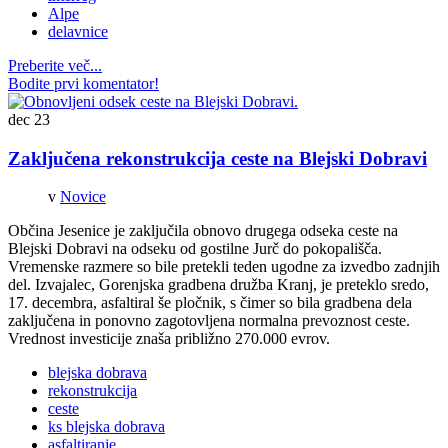
Alpe
delavnice
Preberite več...
Bodite prvi komentator!
dec
23
Zaključena rekonstrukcija ceste na Blejski Dobravi
v
Novice
Občina Jesenice je zaključila obnovo drugega odseka ceste na
Blejski Dobravi na odseku od gostilne Jurč do pokopališča.
Vremenske razmere so bile pretekli teden ugodne za izvedbo zadnjih
del. Izvajalec, Gorenjska gradbena družba Kranj, je preteklo sredo,
17. decembra, asfaltiral še pločnik, s čimer so bila gradbena dela
zaključena in ponovno zagotovljena normalna prevoznost ceste.
Vrednost investicije znaša približno 270.000 evrov.
blejska dobrava
rekonstrukcija
ceste
ks blejska dobrava
asfaltiranje