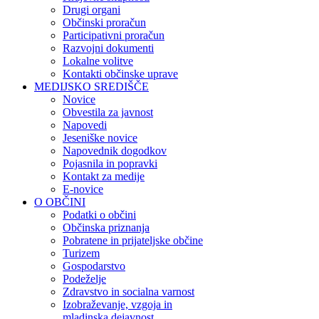
Drugi organi
Občinski proračun
Participativni proračun
Razvojni dokumenti
Lokalne volitve
Kontakti občinske uprave
MEDIJSKO SREDIŠČE
Novice
Obvestila za javnost
Napovedi
Jeseniške novice
Napovednik dogodkov
Pojasnila in popravki
Kontakt za medije
E-novice
O OBČINI
Podatki o občini
Občinska priznanja
Pobratene in prijateljske občine
Turizem
Gospodarstvo
Podeželje
Zdravstvo in socialna varnost
Izobraževanje, vzgoja in
mladinska dejavnost