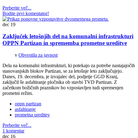
Preberite več...
Bodite prvi komentator!
dec
19
Zaključek letošnjih del na komunalni infrastrukturi
OPPN Partizan in sprememba prometne ureditve
v
Obvestila za javnost
Dela na komunalni infrastrukturi, ki potekajo za potrebe nastajajočih
stanovanjskih blokov Partizan, se za letošnje leto zaključujejo.
Danes, 19. decembra, je izvajalec del, podjetje GGD Kranj,
zaključil še asfaltiranje pločnika ob stavbi TVD Partizan. Z
začetkom božičnih praznikov bo vzpostavljen tudi spremenjen
prometni režim.
oppn partizan
asfaltiranje
prometna ureditev
Preberite več...
1 komentar
dec
16