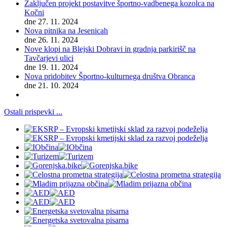
Zaključen projekt postavitve športno-vadbenega kozolca na
Kočni
dne 27. 11. 2024
Nova pitnika na Jesenicah
dne 26. 11. 2024
Nove klopi na Blejski Dobravi in gradnja parkirišč na
Tavčarjevi ulici
dne 19. 11. 2024
Nova pridobitev Športno-kulturnega društva Obranca
dne 21. 10. 2024
Ostali prispevki ...