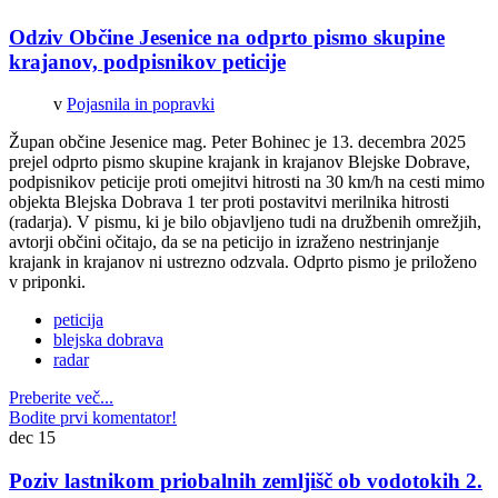
Odziv Občine Jesenice na odprto pismo skupine
krajanov, podpisnikov peticije
v
Pojasnila in popravki
Župan občine Jesenice mag. Peter Bohinec je 13. decembra 2025
prejel odprto pismo skupine krajank in krajanov Blejske Dobrave,
podpisnikov peticije proti omejitvi hitrosti na 30 km/h na cesti mimo
objekta Blejska Dobrava 1 ter proti postavitvi merilnika hitrosti
(radarja). V pismu, ki je bilo objavljeno tudi na družbenih omrežjih,
avtorji občini očitajo, da se na peticijo in izraženo nestrinjanje
krajank in krajanov ni ustrezno odzvala. Odprto pismo je priloženo
v priponki.
peticija
blejska dobrava
radar
Preberite več...
Bodite prvi komentator!
dec
15
Poziv lastnikom priobalnih zemljišč ob vodotokih 2.