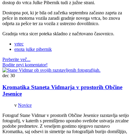
dostop do vrtca Julke Pibernik tudi z južne strani.
Dostopna pot, ki je bila od začetka septembra začasno zaprta za
pešce in motorna vozila zaradi gradnje novega vrtca, bo znova
odprta za pešce ter za vozila z ustrezno dovolilnico.
Gradnja vrtca sicer poteka skladno z načrtovano časovnico.
vrtec
enota julke pibernik
Preberite več...
Bodite prvi komentator!
dec
30
Kromatika Staneta Vidmarja v prostorih Občine
Jesenice
v
Novice
Fotograf Stane Vidmar v prostorih Občine Jesenice razstavlja serijo
fotografij, v katerih s premišljeno uporabo svetlobe ustvarja zrcalne
podobe predmetov. Z veseljem gostimo njegovo razstavo
Kromatika, saj odsevi in simetrije na fotografijah burijo domišljijo,