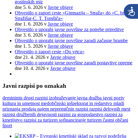
gostinskih miz
dne 5. 6. 2026
v
Javne objave
Obvestilo o zapori ceste »Gimnazija – Straža« do »C. br.
Stražišar-C. T. Tomšiča«
dne 1. 6. 2026
v
Javne objave
Obvestilo o uporabi javne površine za potrebe prireditve
dne 3. 6. 2026
v
Javne objave
Obvestilo o uporabi javne površine zaradi začasne hrambe
dne 1. 5. 2026
v
Javne objave
Obvestilo o zapori ceste »Do vrtca«
dne 21. 4. 2026
v
Javne objave
Obvestilo o uporabi javne površine zaradi postavitve opreme
dne 10. 4. 2026
v
Javne objave
Javni razpisi po oznakah
deminimis
drugi razpisi
izobraževanje
javna dražba
javni poziv
kultura in umetnost
medobčinski inšpektorat in redarstvo
mladi
priznanja
prodaja najem nepremičnin
razpisi
razpisi delovnih mest
razpisi družbenih dejavnosti
razpisi za gospodarstvo
razpisi za
kmetijstvo
razpisi za turizem
sofinanciranje
turizem
častni občani
šport