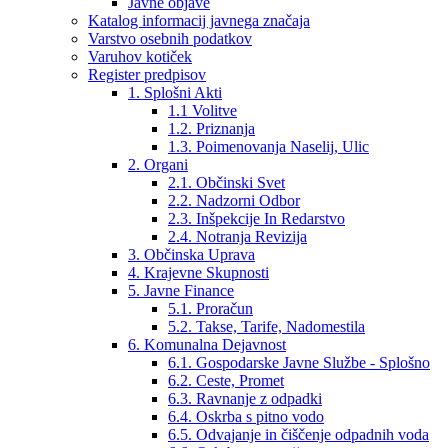
Javne objave
Katalog informacij javnega značaja
Varstvo osebnih podatkov
Varuhov kotiček
Register predpisov
1. Splošni Akti
1.1 Volitve
1.2. Priznanja
1.3. Poimenovanja Naselij, Ulic
2. Organi
2.1. Občinski Svet
2.2. Nadzorni Odbor
2.3. Inšpekcije In Redarstvo
2.4. Notranja Revizija
3. Občinska Uprava
4. Krajevne Skupnosti
5. Javne Finance
5.1. Proračun
5.2. Takse, Tarife, Nadomestila
6. Komunalna Dejavnost
6.1. Gospodarske Javne Službe - Splošno
6.2. Ceste, Promet
6.3. Ravnanje z odpadki
6.4. Oskrba s pitno vodo
6.5. Odvajanje in čiščenje odpadnih voda