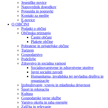
Jeseniške novice
Napovednik dogodkov
Pojasnila in popravki
Kontakt za medije
E-novice
O OBČINI
Podatki o občini
Občinska priznanja
Častni občani
Plakete občine
Pobratene in prijateljske občine
Turizem
Gospodarstvo
Podeželje
Zdravstvo in socialna varnost
Socialnovarstvene in zdravstvene storitve
Javni socialni zavodi
Humanitarna, invalidska ter nevladna društva in
organizacije
Izobraževanje, vzgoja in mladinska dejavnost
Šport in rekreacija
Kultura
Gospodarske javne službe
Varstvo okolja in raba energije
Zaščita in reševanje