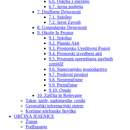
6.6. Oskrba z energijo
6.7. Javna podjetja
7. Družbene Dejavnosti
7.1. Splošno
7.2. Javni Zavodi
8. Gospodarske Dejavnosti
9. Okolje In Prostor
9.1. Splošno
9.2. Planski Akti
9.3. Prostorsko Ureditveni Pogoji
9.4. Prostorski izvedbeni akti
9.5. Programi opremljanja stavbnih
zemljišč
9.6. Stanovanjsko gospodarstvo
9.7. Poslovni prostori
9.8. Nepremičnine
9.9. Premičnine
9.10. Ostalo
10. Zaščita In Reševanje
Takse, tarife, nadomestila, ceniki
Geografski informacijski sistem
Koristne telefonske številke
OBČINA JESENICE
Župan
Podžupanja