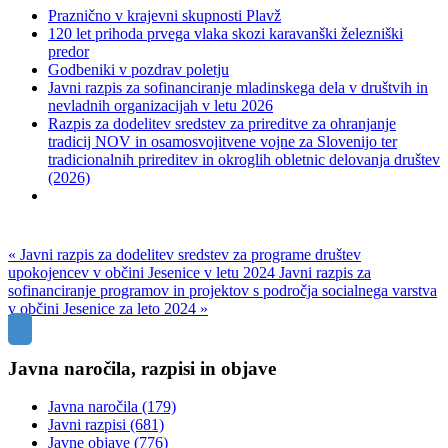
Praznično v krajevni skupnosti Plavž
120 let prihoda prvega vlaka skozi karavanški železniški
predor
Godbeniki v pozdrav poletju
Javni razpis za sofinanciranje mladinskega dela v društvih in
nevladnih organizacijah v letu 2026
Razpis za dodelitev sredstev za prireditve za ohranjanje
tradicij NOV in osamosvojitvene vojne za Slovenijo ter
tradicionalnih prireditev in okroglih obletnic delovanja društev
(2026)
« Javni razpis za dodelitev sredstev za programe društev
upokojencev v občini Jesenice v letu 2024
Javni razpis za
sofinanciranje programov in projektov s področja socialnega varstva
v občini Jesenice za leto 2024 »
Javna naročila, razpisi in objave
Javna naročila
(179)
Javni razpisi
(681)
Javne objave
(776)