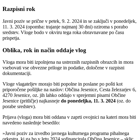
Razpisni rok
Javni poziv se prične v petek, 9. 2. 2024 in se zaključi v ponedeljek,
11. 3. 2024 (opomba: trajanje najmanj 30 dni) oziroma s porabo
sredstev. Vloge bodo v okviru tega roka obravnavane po času
prispetja.
Oblika, rok in način oddaje vlog
Vloga mora biti izpolnjena na ustreznih razpisnih obrazcih in mora
vsebovati vse obvezne priloge in podatke, določene v razpisni
dokumentaciji.
Vloge vlagateljev morajo biti popolne in poslane po pošti kot
priporočene pošiljke na naslov: Občina Jesenice, Cesta železarjev 6,
4270 Jesenice, oz. jih lahko oddajo v sprejemni pisarni Občine
Jesenice (pritličje) najkasneje
do ponedeljka, 11. 3. 2024
(oz. do
porabe sredstev).
Prijava (vloga) mora biti oddana v zaprti ovojnici na kateri mora biti
navedeno naslednje besedilo:
»Javni poziv za izvedbo javnega kulturnega programa pihalnega
orkestra, ki ga bo v letu 2024 sofinancirala Občina Jesenice – sklic