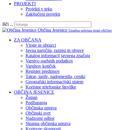
PROJEKTI
Projekti v teku
Zaključeni projekti
Išči ...
Občina Jesenice
Uradna spletna stran občine
ZA OBČANA
Vloge in obrazci
Javna naročila, razpisi in objave
Katalog informacij javnega značaja
Varstvo osebnih podatkov
Varuhov kotiček
Register predpisov
Takse, tarife, nadomestila, ceniki
Geografski informacijski sistem
Koristne telefonske številke
OBČINA JESENICE
Župan
Podžupanja
Občinska uprava
Občinski svet
Nadzorni odbor
Skupna občinska uprava
Krajevne skupnosti