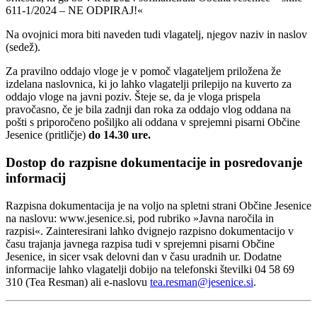
611-1/2024 – NE ODPIRAJ!«
Na ovojnici mora biti naveden tudi vlagatelj, njegov naziv in naslov
(sedež).
Za pravilno oddajo vloge je v pomoč vlagateljem priložena že
izdelana naslovnica, ki jo lahko vlagatelji prilepijo na kuverto za
oddajo vloge na javni poziv. Šteje se, da je vloga prispela
pravočasno, če je bila zadnji dan roka za oddajo vlog oddana na
pošti s priporočeno pošiljko ali oddana v sprejemni pisarni Občine
Jesenice (pritličje)
do 14.30 ure.
Dostop do razpisne dokumentacije in posredovanje
informacij
Razpisna dokumentacija je na voljo na spletni strani Občine Jesenice
na naslovu: www.jesenice.si, pod rubriko »Javna naročila in
razpisi«. Zainteresirani lahko dvignejo razpisno dokumentacijo v
času trajanja javnega razpisa tudi v sprejemni pisarni Občine
Jesenice, in sicer vsak delovni dan v času uradnih ur. Dodatne
informacije lahko vlagatelji dobijo na telefonski številki 04 58 69
310 (Tea Resman) ali e-naslovu
tea.resman@jesenice.si
.