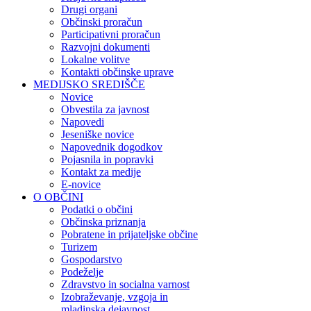
Drugi organi
Občinski proračun
Participativni proračun
Razvojni dokumenti
Lokalne volitve
Kontakti občinske uprave
MEDIJSKO SREDIŠČE
Novice
Obvestila za javnost
Napovedi
Jeseniške novice
Napovednik dogodkov
Pojasnila in popravki
Kontakt za medije
E-novice
O OBČINI
Podatki o občini
Občinska priznanja
Pobratene in prijateljske občine
Turizem
Gospodarstvo
Podeželje
Zdravstvo in socialna varnost
Izobraževanje, vzgoja in
mladinska dejavnost