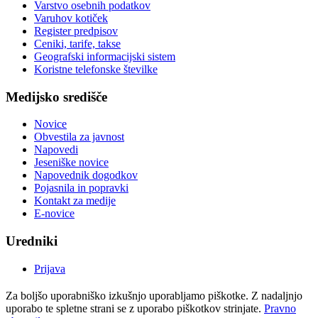
Varstvo osebnih podatkov
Varuhov kotiček
Register predpisov
Ceniki, tarife, takse
Geografski informacijski sistem
Koristne telefonske številke
Medijsko središče
Novice
Obvestila za javnost
Napovedi
Jeseniške novice
Napovednik dogodkov
Pojasnila in popravki
Kontakt za medije
E-novice
Uredniki
Prijava
Za boljšo uporabniško izkušnjo uporabljamo piškotke. Z nadaljnjo
uporabo te spletne strani se z uporabo piškotkov strinjate.
Pravno