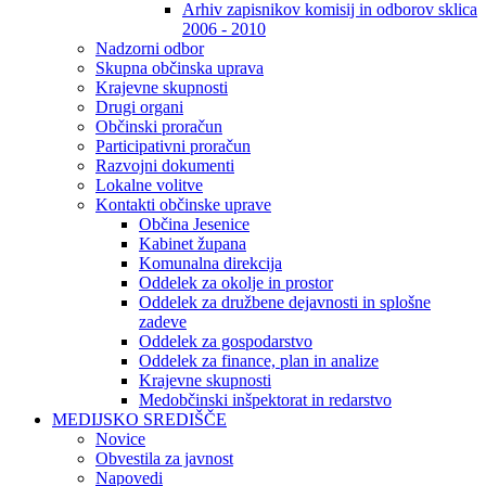
Arhiv zapisnikov komisij in odborov sklica
2006 - 2010
Nadzorni odbor
Skupna občinska uprava
Krajevne skupnosti
Drugi organi
Občinski proračun
Participativni proračun
Razvojni dokumenti
Lokalne volitve
Kontakti občinske uprave
Občina Jesenice
Kabinet župana
Komunalna direkcija
Oddelek za okolje in prostor
Oddelek za družbene dejavnosti in splošne
zadeve
Oddelek za gospodarstvo
Oddelek za finance, plan in analize
Krajevne skupnosti
Medobčinski inšpektorat in redarstvo
MEDIJSKO SREDIŠČE
Novice
Obvestila za javnost
Napovedi