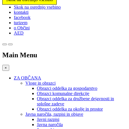
Prosimo,
Skok na osrednjo vsebino
upoštevajte:
kontakti
To
facebook
spletno
turizem
mesto
o Občini
vključuje
AED
sistem
dostopnosti.
Main Menu
×
ZA OBČANA
Vloge in obrazci
Obrazci oddelka za gospodarstvo
Obrazci komunalne direkcije
Obrazci oddelka za družbene dejavnosti in
splošne zadeve
Obrazci oddelka za okolje in prostor
Javna naročila, razpisi in objave
Javni razpisi
Javna naročila