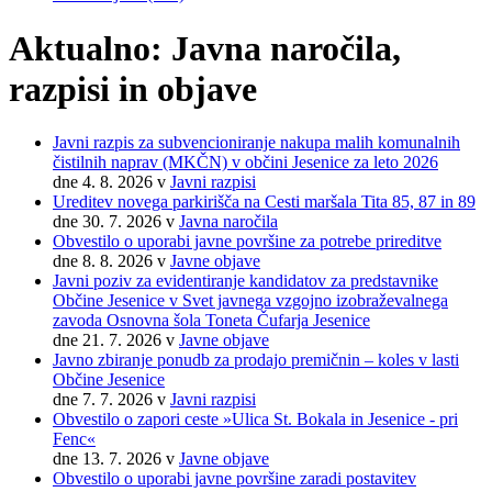
Aktualno: Javna naročila,
razpisi in objave
Javni razpis za subvencioniranje nakupa malih komunalnih
čistilnih naprav (MKČN) v občini Jesenice za leto 2026
dne 4. 8. 2026
v
Javni razpisi
Ureditev novega parkirišča na Cesti maršala Tita 85, 87 in 89
dne 30. 7. 2026
v
Javna naročila
Obvestilo o uporabi javne površine za potrebe prireditve
dne 8. 8. 2026
v
Javne objave
Javni poziv za evidentiranje kandidatov za predstavnike
Občine Jesenice v Svet javnega vzgojno izobraževalnega
zavoda Osnovna šola Toneta Čufarja Jesenice
dne 21. 7. 2026
v
Javne objave
Javno zbiranje ponudb za prodajo premičnin – koles v lasti
Občine Jesenice
dne 7. 7. 2026
v
Javni razpisi
Obvestilo o zapori ceste »Ulica St. Bokala in Jesenice - pri
Fenc«
dne 13. 7. 2026
v
Javne objave
Obvestilo o uporabi javne površine zaradi postavitev