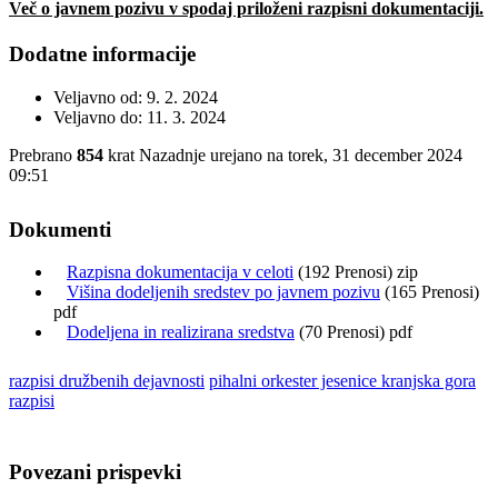
Več o javnem pozivu v spodaj priloženi razpisni dokumentaciji.
Dodatne informacije
Veljavno od:
9. 2. 2024
Veljavno do:
11. 3. 2024
Prebrano
854
krat
Nazadnje urejano na torek, 31 december 2024
09:51
Dokumenti
Razpisna dokumentacija v celoti
(192 Prenosi) zip
Višina dodeljenih sredstev po javnem pozivu
(165 Prenosi)
pdf
Dodeljena in realizirana sredstva
(70 Prenosi) pdf
razpisi družbenih dejavnosti
pihalni orkester jesenice kranjska gora
razpisi
Povezani prispevki