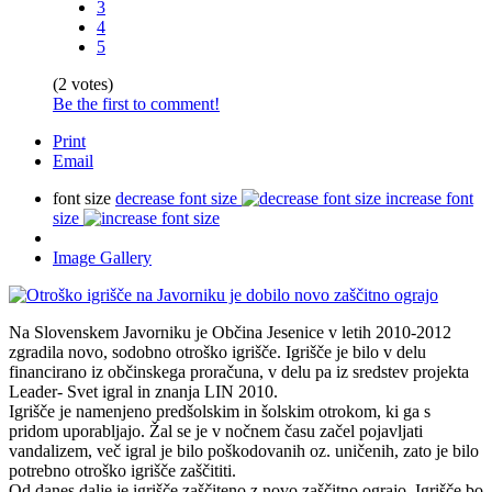
3
4
5
(2 votes)
Be the first to comment!
Print
Email
font size
decrease font size
increase font
size
Image Gallery
Na Slovenskem Javorniku je Občina Jesenice v letih 2010-2012
zgradila novo, sodobno otroško igrišče. Igrišče je bilo v delu
financirano iz občinskega proračuna, v delu pa iz sredstev projekta
Leader- Svet igral in znanja LIN 2010.
Igrišče je namenjeno predšolskim in šolskim otrokom, ki ga s
pridom uporabljajo. Žal se je v nočnem času začel pojavljati
vandalizem, več igral je bilo poškodovanih oz. uničenih, zato je bilo
potrebno otroško igrišče zaščititi.
Od danes dalje je igrišče zaščiteno z novo zaščitno ograjo. Igrišče bo