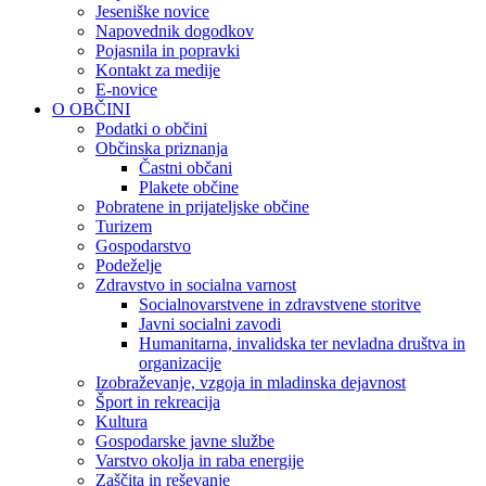
Jeseniške novice
Napovednik dogodkov
Pojasnila in popravki
Kontakt za medije
E-novice
O OBČINI
Podatki o občini
Občinska priznanja
Častni občani
Plakete občine
Pobratene in prijateljske občine
Turizem
Gospodarstvo
Podeželje
Zdravstvo in socialna varnost
Socialnovarstvene in zdravstvene storitve
Javni socialni zavodi
Humanitarna, invalidska ter nevladna društva in
organizacije
Izobraževanje, vzgoja in mladinska dejavnost
Šport in rekreacija
Kultura
Gospodarske javne službe
Varstvo okolja in raba energije
Zaščita in reševanje