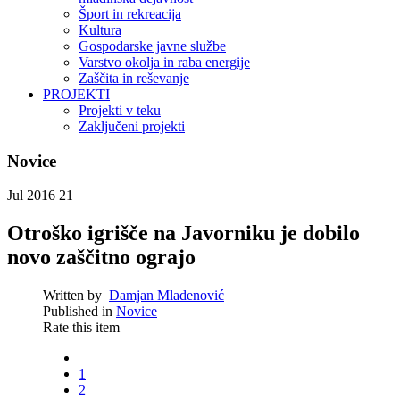
Šport in rekreacija
Kultura
Gospodarske javne službe
Varstvo okolja in raba energije
Zaščita in reševanje
PROJEKTI
Projekti v teku
Zaključeni projekti
Novice
Jul 2016
21
Otroško igrišče na Javorniku je dobilo
novo zaščitno ograjo
Written by
Damjan Mladenović
Published in
Novice
Rate this item
1
2