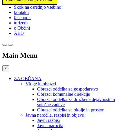
Prosimo,
Skok na osrednjo vsebino
upoštevajte:
kontakti
To
facebook
spletno
turizem
mesto
o Občini
vključuje
AED
sistem
dostopnosti.
Main Menu
×
ZA OBČANA
Vloge in obrazci
Obrazci oddelka za gospodarstvo
Obrazci komunalne direkcije
Obrazci oddelka za družbene dejavnosti in
splošne zadeve
Obrazci oddelka za okolje in prostor
Javna naročila, razpisi in objave
Javni razpisi
Javna naročila