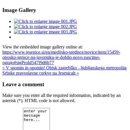
Image Gallery
View the embedded image gallery online at:
https://www.jesenice.si/en/medijsko-sredisce/novice/item/15459-
otrosko-igrisce-na-javorniku-je-dobilo-novo-zascitno-
ograjo#sigProId547f9d6b77
« V spomin in opomin!
Obisk zagrebško - ljubljanskega metropolita
Srbske pravoslavne cerkve na Jesenicah »
Leave a comment
Make sure you enter all the required information, indicated by an
asterisk (*). HTML code is not allowed.