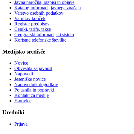
Javna naročila, razpisi in objave
Katalog informacij javnega značaja
Varstvo osebnih podatkov
Varuhov kotiček
Register predpisov
Ceniki, tarife, takse
Geografski informacijski sistem
Koristne telefonske številke
Medijsko središče
Novice
Obvestila za javnost
Napovedi
Jeseniške novice
Napovednik dogodkov
Pojasnila in popravki
Kontakt za medije
E-novice
Uredniki
Prijava