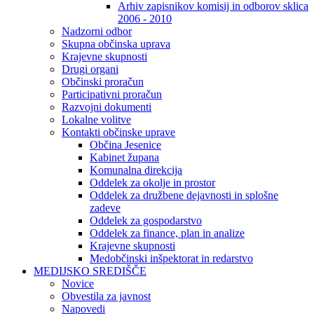
Arhiv zapisnikov komisij in odborov sklica
2006 - 2010
Nadzorni odbor
Skupna občinska uprava
Krajevne skupnosti
Drugi organi
Občinski proračun
Participativni proračun
Razvojni dokumenti
Lokalne volitve
Kontakti občinske uprave
Občina Jesenice
Kabinet župana
Komunalna direkcija
Oddelek za okolje in prostor
Oddelek za družbene dejavnosti in splošne
zadeve
Oddelek za gospodarstvo
Oddelek za finance, plan in analize
Krajevne skupnosti
Medobčinski inšpektorat in redarstvo
MEDIJSKO SREDIŠČE
Novice
Obvestila za javnost
Napovedi