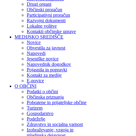
Drugi organi
Občinski proračun
Participativni proračun
Razvojni dokumenti
Lokalne volitve
Kontakti občinske uprave
MEDIJSKO SREDIŠČE
Novice
Obvestila za javnost
Napovedi
Jeseniške novice
Napovednik dogodkov
Pojasnila in popravki
Kontakt za medije
E-novice
O OBČINI
Podatki o občini
Občinska priznanja
Pobratene in prijateljske občine
Turizem
Gospodarstvo
Podeželje
Zdravstvo in socialna varnost
Izobraževanje, vzgoja in
mladinska dejavnost