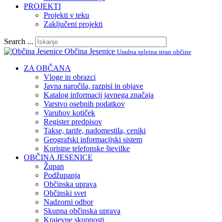
PROJEKTI
Projekti v teku
Zaključeni projekti
Search ...
Občina Jesenice
Uradna spletna stran občine
ZA OBČANA
Vloge in obrazci
Javna naročila, razpisi in objave
Katalog informacij javnega značaja
Varstvo osebnih podatkov
Varuhov kotiček
Register predpisov
Takse, tarife, nadomestila, ceniki
Geografski informacijski sistem
Koristne telefonske številke
OBČINA JESENICE
Župan
Podžupanja
Občinska uprava
Občinski svet
Nadzorni odbor
Skupna občinska uprava
Krajevne skupnosti