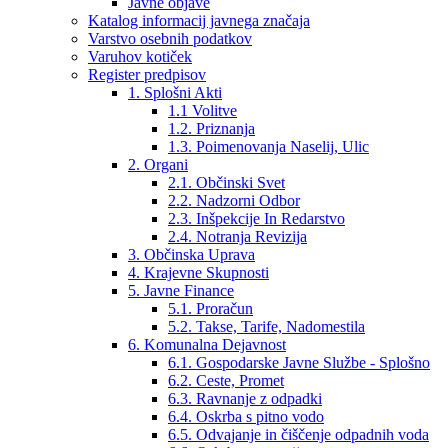
Javne objave
Katalog informacij javnega značaja
Varstvo osebnih podatkov
Varuhov kotiček
Register predpisov
1. Splošni Akti
1.1 Volitve
1.2. Priznanja
1.3. Poimenovanja Naselij, Ulic
2. Organi
2.1. Občinski Svet
2.2. Nadzorni Odbor
2.3. Inšpekcije In Redarstvo
2.4. Notranja Revizija
3. Občinska Uprava
4. Krajevne Skupnosti
5. Javne Finance
5.1. Proračun
5.2. Takse, Tarife, Nadomestila
6. Komunalna Dejavnost
6.1. Gospodarske Javne Službe - Splošno
6.2. Ceste, Promet
6.3. Ravnanje z odpadki
6.4. Oskrba s pitno vodo
6.5. Odvajanje in čiščenje odpadnih voda