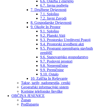
6.6. Oskrba z energijo
6.7. Javna podjetja
7. Družbene Dejavnosti
7.1. Splošno
7.2. Javni Zavodi
8. Gospodarske Dejavnosti
9. Okolje In Prostor
9.1. Splošno
9.2. Planski Akti
9.3. Prostorsko Ureditveni Pogoji
9.4. Prostorski izvedbeni akti
9.5. Programi opremljanja stavbnih
zemljišč
9.6. Stanovanjsko gospodarstvo
9.7. Poslovni prostori
9.8. Nepremičnine
9.9. Premičnine
9.10. Ostalo
10. Zaščita In Reševanje
Takse, tarife, nadomestila, ceniki
Geografski informacijski sistem
Koristne telefonske številke
OBČINA JESENICE
Župan
Podžupanja