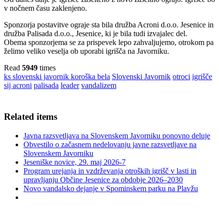
v nočnem času zaklenjeno.
Sponzorja postavitve ograje sta bila družba Acroni d.o.o. Jesenice in
družba Palisada d.o.o., Jesenice, ki je bila tudi izvajalec del.
Obema sponzorjema se za prispevek lepo zahvaljujemo, otrokom pa
želimo veliko veselja ob uporabi igrišča na Javorniku.
Read
5949
times
ks slovenski javornik koroška bela
Slovenski Javornik
otroci
igrišče
sij acroni
palisada
leader
vandalizem
Related items
Javna razsvetljava na Slovenskem Javorniku ponovno deluje
Obvestilo o začasnem nedelovanju javne razsvetljave na
Slovenskem Javorniku
Jeseniške novice, 29. maj 2026-7
Program urejanja in vzdrževanja otroških igrišč v lasti in
upravljanju Občine Jesenice za obdobje 2026–2030
Novo vandalsko dejanje v Spominskem parku na Plavžu