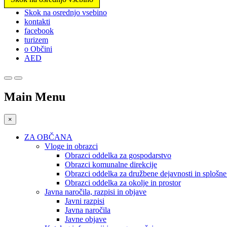
Prosimo,
Skok na osrednjo vsebino
upoštevajte:
kontakti
To
facebook
spletno
turizem
mesto
o Občini
vključuje
AED
sistem
dostopnosti.
Pritisnite
Control-
Main Menu
F11,
da
prilagodite
×
spletno
mesto
ZA OBČANA
slabovidnim,
Vloge in obrazci
ki
Obrazci oddelka za gospodarstvo
uporabljajo
Obrazci komunalne direkcije
bralnik
Obrazci oddelka za družbene dejavnosti in splošn
zaslona;
Obrazci oddelka za okolje in prostor
Pritisnite
Javna naročila, razpisi in objave
Control-
Javni razpisi
F10,
Javna naročila
da
Javne objave
odprete