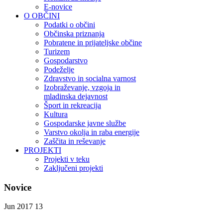
E-novice
O OBČINI
Podatki o občini
Občinska priznanja
Pobratene in prijateljske občine
Turizem
Gospodarstvo
Podeželje
Zdravstvo in socialna varnost
Izobraževanje, vzgoja in
mladinska dejavnost
Šport in rekreacija
Kultura
Gospodarske javne službe
Varstvo okolja in raba energije
Zaščita in reševanje
PROJEKTI
Projekti v teku
Zaključeni projekti
Novice
Jun 2017
13