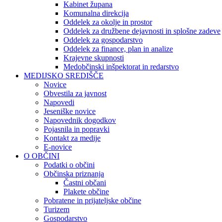
Kabinet župana
Komunalna direkcija
Oddelek za okolje in prostor
Oddelek za družbene dejavnosti in splošne zadeve
Oddelek za gospodarstvo
Oddelek za finance, plan in analize
Krajevne skupnosti
Medobčinski inšpektorat in redarstvo
MEDIJSKO SREDIŠČE
Novice
Obvestila za javnost
Napovedi
Jeseniške novice
Napovednik dogodkov
Pojasnila in popravki
Kontakt za medije
E-novice
O OBČINI
Podatki o občini
Občinska priznanja
Častni občani
Plakete občine
Pobratene in prijateljske občine
Turizem
Gospodarstvo