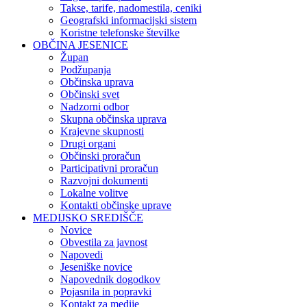
Takse, tarife, nadomestila, ceniki
Geografski informacijski sistem
Koristne telefonske številke
OBČINA JESENICE
Župan
Podžupanja
Občinska uprava
Občinski svet
Nadzorni odbor
Skupna občinska uprava
Krajevne skupnosti
Drugi organi
Občinski proračun
Participativni proračun
Razvojni dokumenti
Lokalne volitve
Kontakti občinske uprave
MEDIJSKO SREDIŠČE
Novice
Obvestila za javnost
Napovedi
Jeseniške novice
Napovednik dogodkov
Pojasnila in popravki
Kontakt za medije