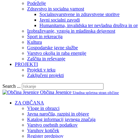
Podeželje
Zdravstvo in socialna varnost
Socialnovarstvene in zdravstvene storitve
Javni socialni zavodi
Humanitarna, invalidska ter nevladna društva in or
Izobraževanje, vzgoja in mladinska dejavnost
Šport in rekreacija
Kultura
Gospodarske javne službe
Varstvo okolja in raba energije
Zaščita in reševanje
PROJEKTI
Projekti v teku
Zaključeni projekti
Search ...
Občina Jesenice
Uradna spletna stran občine
ZA OBČANA
Vloge in obrazci
Javna naročila, razpisi in objave
Katalog informacij javnega značaja
Varstvo osebnih podatkov
Varuhov kotiček
Register predpisov