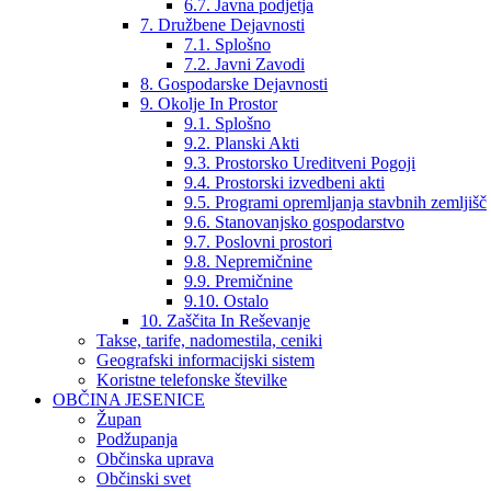
6.7. Javna podjetja
7. Družbene Dejavnosti
7.1. Splošno
7.2. Javni Zavodi
8. Gospodarske Dejavnosti
9. Okolje In Prostor
9.1. Splošno
9.2. Planski Akti
9.3. Prostorsko Ureditveni Pogoji
9.4. Prostorski izvedbeni akti
9.5. Programi opremljanja stavbnih zemljišč
9.6. Stanovanjsko gospodarstvo
9.7. Poslovni prostori
9.8. Nepremičnine
9.9. Premičnine
9.10. Ostalo
10. Zaščita In Reševanje
Takse, tarife, nadomestila, ceniki
Geografski informacijski sistem
Koristne telefonske številke
OBČINA JESENICE
Župan
Podžupanja
Občinska uprava
Občinski svet