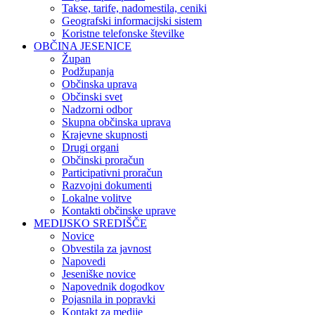
Takse, tarife, nadomestila, ceniki
Geografski informacijski sistem
Koristne telefonske številke
OBČINA JESENICE
Župan
Podžupanja
Občinska uprava
Občinski svet
Nadzorni odbor
Skupna občinska uprava
Krajevne skupnosti
Drugi organi
Občinski proračun
Participativni proračun
Razvojni dokumenti
Lokalne volitve
Kontakti občinske uprave
MEDIJSKO SREDIŠČE
Novice
Obvestila za javnost
Napovedi
Jeseniške novice
Napovednik dogodkov
Pojasnila in popravki
Kontakt za medije