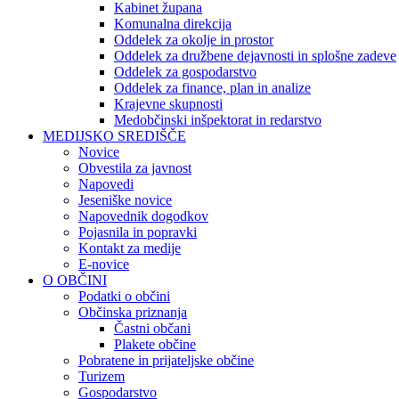
Kabinet župana
Komunalna direkcija
Oddelek za okolje in prostor
Oddelek za družbene dejavnosti in splošne zadeve
Oddelek za gospodarstvo
Oddelek za finance, plan in analize
Krajevne skupnosti
Medobčinski inšpektorat in redarstvo
MEDIJSKO SREDIŠČE
Novice
Obvestila za javnost
Napovedi
Jeseniške novice
Napovednik dogodkov
Pojasnila in popravki
Kontakt za medije
E-novice
O OBČINI
Podatki o občini
Občinska priznanja
Častni občani
Plakete občine
Pobratene in prijateljske občine
Turizem
Gospodarstvo