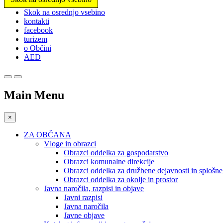
Prosimo,
Skok na osrednjo vsebino
upoštevajte:
kontakti
To
facebook
spletno
turizem
mesto
o Občini
vključuje
AED
sistem
dostopnosti.
Pritisnite
Control-
Main Menu
F11,
da
prilagodite
×
spletno
mesto
ZA OBČANA
slabovidnim,
Vloge in obrazci
ki
Obrazci oddelka za gospodarstvo
uporabljajo
Obrazci komunalne direkcije
bralnik
Obrazci oddelka za družbene dejavnosti in splošn
zaslona;
Obrazci oddelka za okolje in prostor
Pritisnite
Javna naročila, razpisi in objave
Control-
Javni razpisi
F10,
Javna naročila
da
Javne objave
odprete