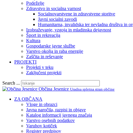
Podeželje
Zdravstvo in socialna varnost
Socialnovarstvene in zdravstvene storitve
Javni socialni zavodi
Humanitarna, invalidska ter nevladna društva in or
Izobraževanje, vzgoja in mladinska dejavnost
Šport in rekreacija
Kultura
Gospodarske javne službe
Varstvo okolja in raba energije
Zaščita in reševanje
PROJEKTI
Projekti v teku
Zaključeni projekti
Search ...
Občina Jesenice
Uradna spletna stran občine
ZA OBČANA
Vloge in obrazci
Javna naročila, razpisi in objave
Katalog informacij javnega značaja
Varstvo osebnih podatkov
Varuhov kotiček
Register predpisov