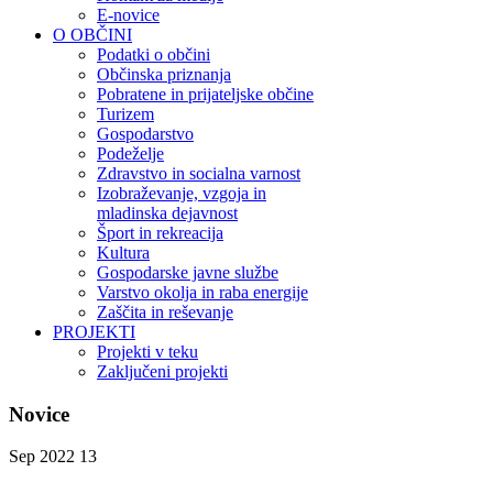
E-novice
O OBČINI
Podatki o občini
Občinska priznanja
Pobratene in prijateljske občine
Turizem
Gospodarstvo
Podeželje
Zdravstvo in socialna varnost
Izobraževanje, vzgoja in
mladinska dejavnost
Šport in rekreacija
Kultura
Gospodarske javne službe
Varstvo okolja in raba energije
Zaščita in reševanje
PROJEKTI
Projekti v teku
Zaključeni projekti
Novice
Sep 2022
13