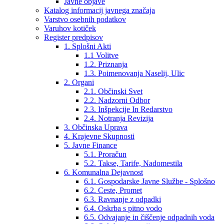
Javne objave
Katalog informacij javnega značaja
Varstvo osebnih podatkov
Varuhov kotiček
Register predpisov
1. Splošni Akti
1.1 Volitve
1.2. Priznanja
1.3. Poimenovanja Naselij, Ulic
2. Organi
2.1. Občinski Svet
2.2. Nadzorni Odbor
2.3. Inšpekcije In Redarstvo
2.4. Notranja Revizija
3. Občinska Uprava
4. Krajevne Skupnosti
5. Javne Finance
5.1. Proračun
5.2. Takse, Tarife, Nadomestila
6. Komunalna Dejavnost
6.1. Gospodarske Javne Službe - Splošno
6.2. Ceste, Promet
6.3. Ravnanje z odpadki
6.4. Oskrba s pitno vodo
6.5. Odvajanje in čiščenje odpadnih voda