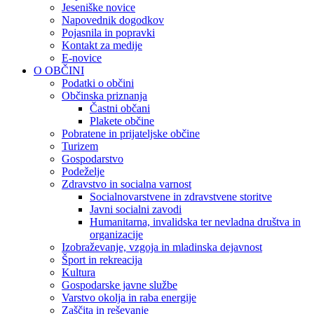
Jeseniške novice
Napovednik dogodkov
Pojasnila in popravki
Kontakt za medije
E-novice
O OBČINI
Podatki o občini
Občinska priznanja
Častni občani
Plakete občine
Pobratene in prijateljske občine
Turizem
Gospodarstvo
Podeželje
Zdravstvo in socialna varnost
Socialnovarstvene in zdravstvene storitve
Javni socialni zavodi
Humanitarna, invalidska ter nevladna društva in
organizacije
Izobraževanje, vzgoja in mladinska dejavnost
Šport in rekreacija
Kultura
Gospodarske javne službe
Varstvo okolja in raba energije
Zaščita in reševanje