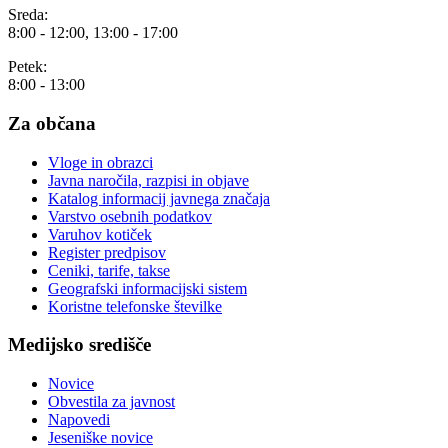
Sreda:
8:00 - 12:00, 13:00 - 17:00
Petek:
8:00 - 13:00
Za občana
Vloge in obrazci
Javna naročila, razpisi in objave
Katalog informacij javnega značaja
Varstvo osebnih podatkov
Varuhov kotiček
Register predpisov
Ceniki, tarife, takse
Geografski informacijski sistem
Koristne telefonske številke
Medijsko središče
Novice
Obvestila za javnost
Napovedi
Jeseniške novice