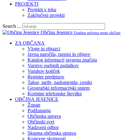
PROJEKTI
Projekti v teku
Zaključeni projekti
Search ...
Občina Jesenice
Uradna spletna stran občine
ZA OBČANA
Vloge in obrazci
Javna naročila, razpisi in objave
Katalog informacij javnega značaja
Varstvo osebnih podatkov
Varuhov kotiček
Register predpisov
Takse, tarife, nadomestila, ceniki
Geografski informacijski sistem
Koristne telefonske številke
OBČINA JESENICE
Župan
Podžupanja
Občinska uprava
Občinski svet
Nadzorni odbor
Skupna občinska uprava
Krajevne skupnosti