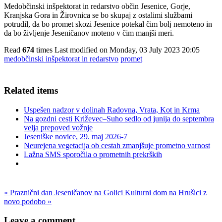
Medobčinski inšpektorat in redarstvo občin Jesenice, Gorje,
Kranjska Gora in Žirovnica se bo skupaj z ostalimi službami
potrudil, da bo promet skozi Jesenice potekal čim bolj nemoteno in
da bo življenje Jeseničanov moteno v čim manjši meri.
Read
674
times
Last modified on Monday, 03 July 2023 20:05
medobčinski inšpektorat in redarstvo
promet
Related items
Uspešen nadzor v dolinah Radovna, Vrata, Kot in Krma
Na gozdni cesti Križevec–Suho sedlo od junija do septembra
velja prepoved vožnje
Jeseniške novice, 29. maj 2026-7
Neurejena vegetacija ob cestah zmanjšuje prometno varnost
Lažna SMS sporočila o prometnih prekrških
« Praznični dan Jeseničanov na Golici
Kulturni dom na Hrušici z
novo podobo »
Leave a comment