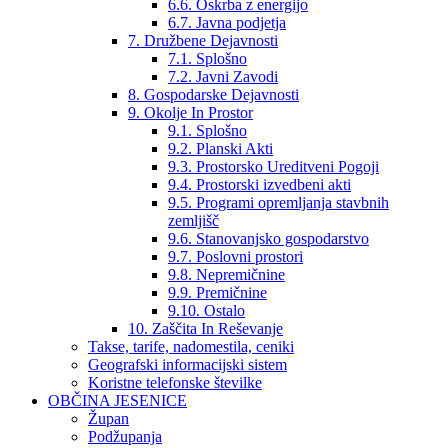
6.6. Oskrba z energijo
6.7. Javna podjetja
7. Družbene Dejavnosti
7.1. Splošno
7.2. Javni Zavodi
8. Gospodarske Dejavnosti
9. Okolje In Prostor
9.1. Splošno
9.2. Planski Akti
9.3. Prostorsko Ureditveni Pogoji
9.4. Prostorski izvedbeni akti
9.5. Programi opremljanja stavbnih
zemljišč
9.6. Stanovanjsko gospodarstvo
9.7. Poslovni prostori
9.8. Nepremičnine
9.9. Premičnine
9.10. Ostalo
10. Zaščita In Reševanje
Takse, tarife, nadomestila, ceniki
Geografski informacijski sistem
Koristne telefonske številke
OBČINA JESENICE
Župan
Podžupanja