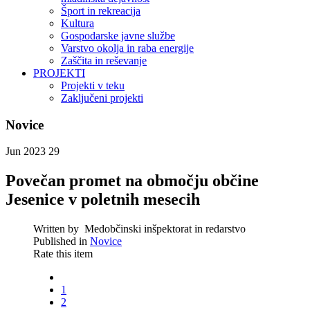
Šport in rekreacija
Kultura
Gospodarske javne službe
Varstvo okolja in raba energije
Zaščita in reševanje
PROJEKTI
Projekti v teku
Zaključeni projekti
Novice
Jun 2023
29
Povečan promet na območju občine
Jesenice v poletnih mesecih
Written by
Medobčinski inšpektorat in redarstvo
Published in
Novice
Rate this item
1
2