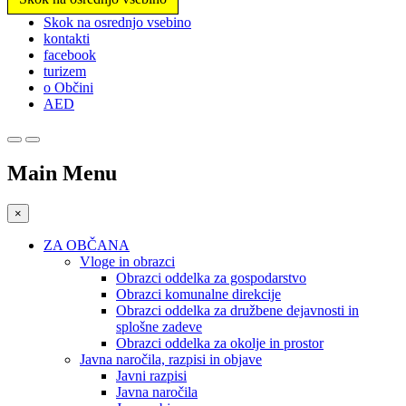
Prosimo,
Skok na osrednjo vsebino
upoštevajte:
kontakti
To
facebook
spletno
turizem
mesto
o Občini
vključuje
AED
sistem
dostopnosti.
Main Menu
×
ZA OBČANA
Vloge in obrazci
Obrazci oddelka za gospodarstvo
Obrazci komunalne direkcije
Obrazci oddelka za družbene dejavnosti in
splošne zadeve
Obrazci oddelka za okolje in prostor
Javna naročila, razpisi in objave
Javni razpisi
Javna naročila