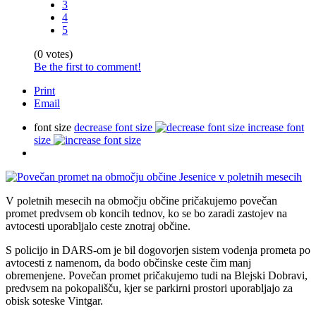
3
4
5
(0 votes)
Be the first to comment!
Print
Email
font size
decrease font size
increase font
size
V poletnih mesecih na območju občine pričakujemo povečan
promet predvsem ob koncih tednov, ko se bo zaradi zastojev na
avtocesti uporabljalo ceste znotraj občine.
S policijo in DARS-om je bil dogovorjen sistem vodenja prometa po
avtocesti z namenom, da bodo občinske ceste čim manj
obremenjene. Povečan promet pričakujemo tudi na Blejski Dobravi,
predvsem na pokopališču, kjer se parkirni prostori uporabljajo za
obisk soteske Vintgar.