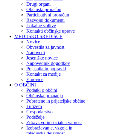
Drugi organi
Občinski proračun
Participativni proračun
Razvojni dokumenti
Lokalne volitve
Kontakti občinske uprave
MEDIJSKO SREDIŠČE
Novice
Obvestila za javnost
Napovedi
Jeseniške novice
Napovednik dogodkov
Pojasnila in popravki
Kontakt za medije
E-novice
O OBČINI
Podatki o občini
Občinska priznanja
Pobratene in prijateljske občine
Turizem
Gospodarstvo
Podeželje
Zdravstvo in socialna varnost
Izobraževanje, vzgoja in
mladinska dejavnost