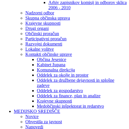
Arhiv zapisnikov komisij in odborov sklica
2006 - 2010
Nadzorni odbor
Skupna občinska uprava
Krajevne skupnosti
Drugi organi
Občinski proračun
Participativni proračun
Razvojni dokumenti
Lokalne volitve
Kontakti občinske uprave
Občina Jesenice
Kabinet župana
Komunalna direkcija
Oddelek za okolje in prostor
Oddelek za družbene dejavnosti in splošne
zadeve
Oddelek za gospodarstvo
Oddelek za finance, plan in analize
Krajevne skupnosti
Medobčinski inšpektorat in redarstvo
MEDIJSKO SREDIŠČE
Novice
Obvestila za javnost
Napovedi