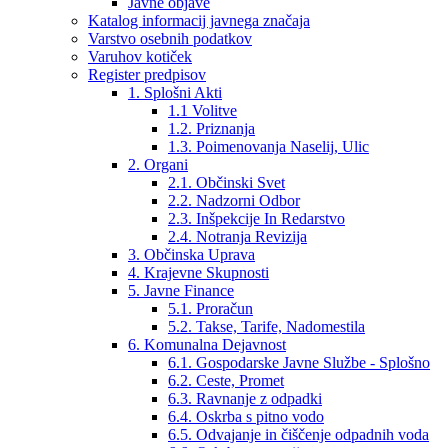
Javne objave
Katalog informacij javnega značaja
Varstvo osebnih podatkov
Varuhov kotiček
Register predpisov
1. Splošni Akti
1.1 Volitve
1.2. Priznanja
1.3. Poimenovanja Naselij, Ulic
2. Organi
2.1. Občinski Svet
2.2. Nadzorni Odbor
2.3. Inšpekcije In Redarstvo
2.4. Notranja Revizija
3. Občinska Uprava
4. Krajevne Skupnosti
5. Javne Finance
5.1. Proračun
5.2. Takse, Tarife, Nadomestila
6. Komunalna Dejavnost
6.1. Gospodarske Javne Službe - Splošno
6.2. Ceste, Promet
6.3. Ravnanje z odpadki
6.4. Oskrba s pitno vodo
6.5. Odvajanje in čiščenje odpadnih voda