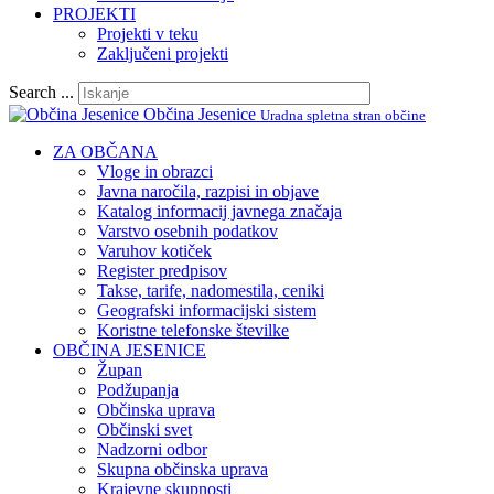
PROJEKTI
Projekti v teku
Zaključeni projekti
Search ...
Občina Jesenice
Uradna spletna stran občine
ZA OBČANA
Vloge in obrazci
Javna naročila, razpisi in objave
Katalog informacij javnega značaja
Varstvo osebnih podatkov
Varuhov kotiček
Register predpisov
Takse, tarife, nadomestila, ceniki
Geografski informacijski sistem
Koristne telefonske številke
OBČINA JESENICE
Župan
Podžupanja
Občinska uprava
Občinski svet
Nadzorni odbor
Skupna občinska uprava
Krajevne skupnosti