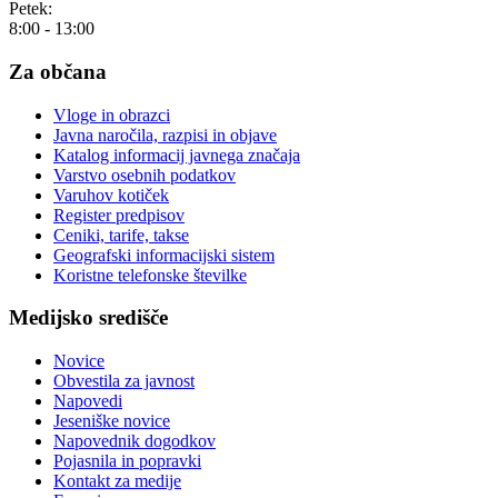
Petek:
8:00 - 13:00
Za občana
Vloge in obrazci
Javna naročila, razpisi in objave
Katalog informacij javnega značaja
Varstvo osebnih podatkov
Varuhov kotiček
Register predpisov
Ceniki, tarife, takse
Geografski informacijski sistem
Koristne telefonske številke
Medijsko središče
Novice
Obvestila za javnost
Napovedi
Jeseniške novice
Napovednik dogodkov
Pojasnila in popravki
Kontakt za medije