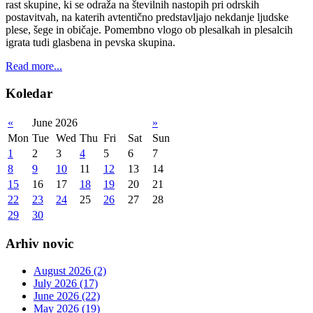
rast skupine, ki se odraža na številnih nastopih pri odrskih
postavitvah, na katerih avtentično predstavljajo nekdanje ljudske
plese, šege in običaje. Pomembno vlogo ob plesalkah in plesalcih
igrata tudi glasbena in pevska skupina.
Read more...
Koledar
«
June 2026
»
Mon
Tue
Wed
Thu
Fri
Sat
Sun
1
2
3
4
5
6
7
8
9
10
11
12
13
14
15
16
17
18
19
20
21
22
23
24
25
26
27
28
29
30
Arhiv novic
August 2026 (2)
July 2026 (17)
June 2026 (22)
May 2026 (19)