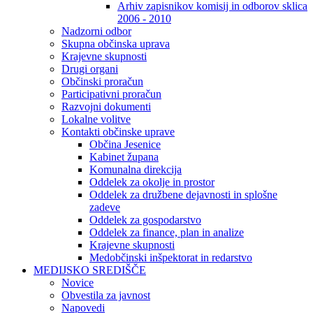
Arhiv zapisnikov komisij in odborov sklica
2006 - 2010
Nadzorni odbor
Skupna občinska uprava
Krajevne skupnosti
Drugi organi
Občinski proračun
Participativni proračun
Razvojni dokumenti
Lokalne volitve
Kontakti občinske uprave
Občina Jesenice
Kabinet župana
Komunalna direkcija
Oddelek za okolje in prostor
Oddelek za družbene dejavnosti in splošne
zadeve
Oddelek za gospodarstvo
Oddelek za finance, plan in analize
Krajevne skupnosti
Medobčinski inšpektorat in redarstvo
MEDIJSKO SREDIŠČE
Novice
Obvestila za javnost
Napovedi