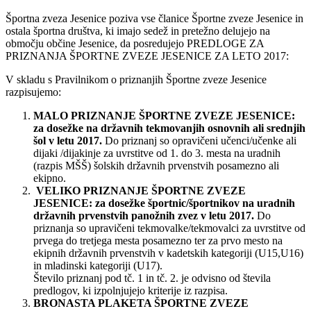
Športna zveza Jesenice poziva vse članice Športne zveze Jesenice in
ostala športna društva, ki imajo sedež in pretežno delujejo na
območju občine Jesenice, da posredujejo PREDLOGE ZA
PRIZNANJA ŠPORTNE ZVEZE JESENICE ZA LETO 2017:
V skladu s Pravilnikom o priznanjih Športne zveze Jesenice
razpisujemo:
MALO PRIZNANJE ŠPORTNE ZVEZE JESENICE:
za dosežke na državnih tekmovanjih osnovnih ali srednjih
šol v letu 2017.
Do priznanj so opravičeni učenci/učenke ali
dijaki /dijakinje za uvrstitve od 1. do 3. mesta na uradnih
(razpis MŠŠ) šolskih državnih prvenstvih posamezno ali
ekipno.
VELIKO PRIZNANJE ŠPORTNE ZVEZE
JESENICE: za dosežke športnic/športnikov na uradnih
državnih prvenstvih panožnih zvez v letu 2017.
Do
priznanja so upravičeni tekmovalke/tekmovalci za uvrstitve od
prvega do tretjega mesta posamezno ter za prvo mesto na
ekipnih državnih prvenstvih v kadetskih kategoriji (U15,U16)
in mladinski kategoriji (U17).
Število priznanj pod tč. 1 in tč. 2. je odvisno od števila
predlogov, ki izpolnjujejo kriterije iz razpisa.
BRONASTA PLAKETA ŠPORTNE ZVEZE