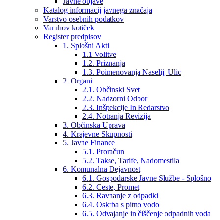
Javne objave
Katalog informacij javnega značaja
Varstvo osebnih podatkov
Varuhov kotiček
Register predpisov
1. Splošni Akti
1.1 Volitve
1.2. Priznanja
1.3. Poimenovanja Naselij, Ulic
2. Organi
2.1. Občinski Svet
2.2. Nadzorni Odbor
2.3. Inšpekcije In Redarstvo
2.4. Notranja Revizija
3. Občinska Uprava
4. Krajevne Skupnosti
5. Javne Finance
5.1. Proračun
5.2. Takse, Tarife, Nadomestila
6. Komunalna Dejavnost
6.1. Gospodarske Javne Službe - Splošno
6.2. Ceste, Promet
6.3. Ravnanje z odpadki
6.4. Oskrba s pitno vodo
6.5. Odvajanje in čiščenje odpadnih voda