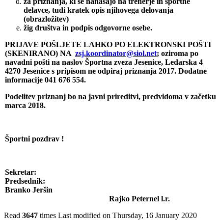
za priznanja, ki se nanašajo na trenerje in športne
delavce, tudi kratek opis njihovega delovanja
(obrazložitev)
žig društva in podpis odgovorne osebe.
PRIJAVE POŠLJETE LAHKO PO ELEKTRONSKI POŠTI
(SKENIRANO) NA
zsj.koordinator@siol.net
; oziroma po
navadni pošti na naslov Športna zveza Jesenice, Ledarska 4
4270 Jesenice s pripisom ne odpiraj priznanja 2017. Dodatne
informacije 041 676 554.
Podelitev priznanj bo na javni prireditvi, predvidoma v začetku
marca 2018.
Športni pozdrav !
Sekretar
Predsednik:
Branko Jeršin
Rajko Peternel l.r.
Read
3647
times
Last modified on Thursday, 16 January 2020