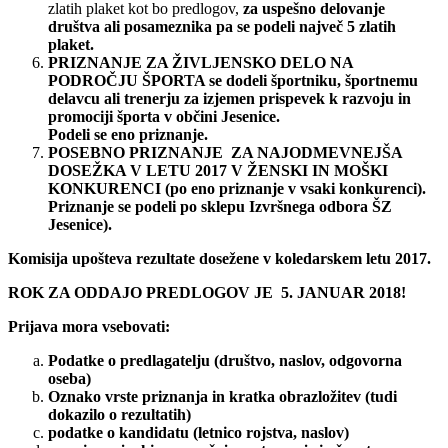
zlatih plaket kot bo predlogov,
za uspešno delovanje
društva ali posameznika pa se podeli največ 5 zlatih
plaket.
PRIZNANJE ZA ŽIVLJENSKO DELO NA
PODROČJU ŠPORTA se dodeli športniku, športnemu
delavcu ali trenerju za izjemen prispevek k razvoju in
promociji športa v občini Jesenice.
Podeli se eno priznanje.
POSEBNO PRIZNANJE ZA NAJODMEVNEJŠA
DOSEŽKA V LETU 2017 V ŽENSKI IN MOŠKI
KONKURENCI (po eno priznanje v vsaki konkurenci).
Priznanje se podeli po sklepu Izvršnega odbora ŠZ
Jesenice).
Komisija upošteva rezultate dosežene v koledarskem letu 2017.
ROK ZA ODDAJO PREDLOGOV JE 5. JANUAR 2018!
Prijava mora vsebovati:
Podatke o predlagatelju (društvo, naslov, odgovorna
oseba)
Oznako vrste priznanja in kratka obrazložitev (tudi
dokazilo o rezultatih)
podatke o kandidatu (letnico rojstva, naslov)