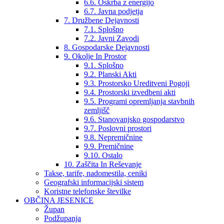
6.6. Oskrba z energijo
6.7. Javna podjetja
7. Družbene Dejavnosti
7.1. Splošno
7.2. Javni Zavodi
8. Gospodarske Dejavnosti
9. Okolje In Prostor
9.1. Splošno
9.2. Planski Akti
9.3. Prostorsko Ureditveni Pogoji
9.4. Prostorski izvedbeni akti
9.5. Programi opremljanja stavbnih
zemljišč
9.6. Stanovanjsko gospodarstvo
9.7. Poslovni prostori
9.8. Nepremičnine
9.9. Premičnine
9.10. Ostalo
10. Zaščita In Reševanje
Takse, tarife, nadomestila, ceniki
Geografski informacijski sistem
Koristne telefonske številke
OBČINA JESENICE
Župan
Podžupanja