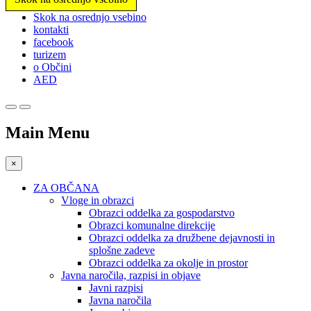
Prosimo,
Skok na osrednjo vsebino
upoštevajte:
kontakti
To
facebook
spletno
turizem
mesto
o Občini
vključuje
AED
sistem
dostopnosti.
Main Menu
×
ZA OBČANA
Vloge in obrazci
Obrazci oddelka za gospodarstvo
Obrazci komunalne direkcije
Obrazci oddelka za družbene dejavnosti in
splošne zadeve
Obrazci oddelka za okolje in prostor
Javna naročila, razpisi in objave
Javni razpisi
Javna naročila