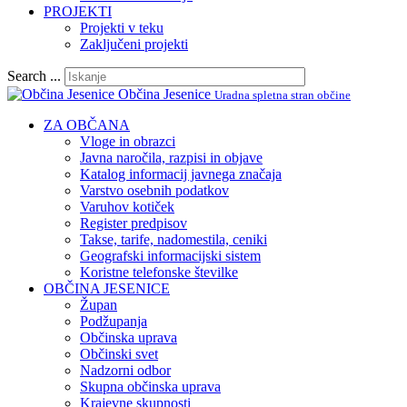
PROJEKTI
Projekti v teku
Zaključeni projekti
Search ...
Občina Jesenice
Uradna spletna stran občine
ZA OBČANA
Vloge in obrazci
Javna naročila, razpisi in objave
Katalog informacij javnega značaja
Varstvo osebnih podatkov
Varuhov kotiček
Register predpisov
Takse, tarife, nadomestila, ceniki
Geografski informacijski sistem
Koristne telefonske številke
OBČINA JESENICE
Župan
Podžupanja
Občinska uprava
Občinski svet
Nadzorni odbor
Skupna občinska uprava
Krajevne skupnosti