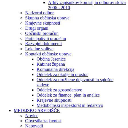
Arhiv zapisnikov komisij in odborov sklica
2006 - 2010
Nadzorni odbor
Skupna občinska uprava
Krajevne skupnosti
Drugi organi
Občinski proračun
Participativni proračun
Razvojni dokumenti
Lokalne volitve
Kontakti občinske uprave
Občina Jesenice
Kabinet župana
Komunalna direkcija
Oddelek za okolje in prostor
Oddelek za družbene dejavnosti in splošne
zadeve
Oddelek za gospodarstvo
Oddelek za finance, plan in analize
Krajevne skupnosti
Medobčinski inšpektorat in redarstvo
MEDIJSKO SREDIŠČE
Novice
Obvestila za javnost
Napovedi