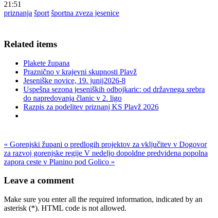
21:51
priznanja
šport
športna zveza jesenice
Related items
Plakete župana
Praznično v krajevni skupnosti Plavž
Jeseniške novice, 19. junij2026-8
Uspešna sezona jeseniških odbojkaric: od državnega srebra
do napredovanja članic v 2. ligo
Razpis za podelitev priznanj KS Plavž 2026
« Gorenjski župani o predlogih projektov za vključitev v Dogovor
za razvoj gorenjske regije
V nedeljo dopoldne predvidena popolna
zapora ceste v Planino pod Golico »
Leave a comment
Make sure you enter all the required information, indicated by an
asterisk (*). HTML code is not allowed.