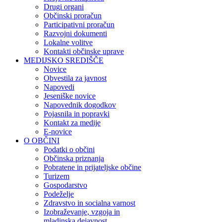
Drugi organi
Občinski proračun
Participativni proračun
Razvojni dokumenti
Lokalne volitve
Kontakti občinske uprave
MEDIJSKO SREDIŠČE
Novice
Obvestila za javnost
Napovedi
Jeseniške novice
Napovednik dogodkov
Pojasnila in popravki
Kontakt za medije
E-novice
O OBČINI
Podatki o občini
Občinska priznanja
Pobratene in prijateljske občine
Turizem
Gospodarstvo
Podeželje
Zdravstvo in socialna varnost
Izobraževanje, vzgoja in
mladinska dejavnost