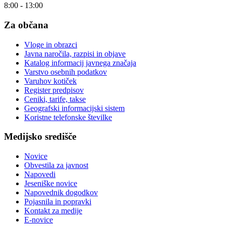
8:00 - 13:00
Za občana
Vloge in obrazci
Javna naročila, razpisi in objave
Katalog informacij javnega značaja
Varstvo osebnih podatkov
Varuhov kotiček
Register predpisov
Ceniki, tarife, takse
Geografski informacijski sistem
Koristne telefonske številke
Medijsko središče
Novice
Obvestila za javnost
Napovedi
Jeseniške novice
Napovednik dogodkov
Pojasnila in popravki
Kontakt za medije
E-novice