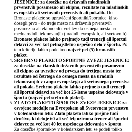
JESENICE: za dosežke na državnih mladinskih
prvenstvih posamezno ali ekipno, rezultate na mladinskih
evropskih ali svetovnih prvenstvih ali pokalih.
Do
Bronaste plakete so upravičeni športniki/športnice, ki so
dosegli prvo - do tretje mesto na državnih prvenstvih
posamezno ali ekipno ali uvrstitev do osmega mesta na
mednarodnih tekmovanjih (uradnih evropskih, ali svetovnih).
Bronasto plaketo lahko prejmejo tudi trenerji ali športni
delavci za več kot petnajstletno uspešno delo v športu.
Po
tem kriteriju lahko podelimo
največ pet (5) bronastih
plaket.
SREBRNO PLAKETO ŠPORTNE ZVEZE JESENICE:
za dosežke na članskih državnih prvenstvih posamezno
ali ekipno za uvrstitev od prvega do tretjega mesta ter
rezultate od četrtega do osmega mesta na uradnih
tekmovanjih v rangu evropskega ali svetovnega prvenstva
ali pokala. Srebrno plaketo lahko prejmejo tudi trenerji
ali športni delavci za več kot 25-letno uspešno delovanje v
športu (največ pet srebrnih plaket).
ZLATO PLAKETO ŠPORTNE ZVEZE JESENICE za
osvojene medalje na Evropskem ali Svetovnem prvenstvu
v koledarskem letu: Zlato plaketo lahko prejme tudi
društvo, ki deluje 60 ali več let; oziroma trener ali športni
delavec za več kot 40 let uspešnega delovanja v športu.
Za dosežke športnikov v koledarskem letu se podeli toliko