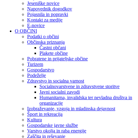
Jeseniške novice
Napovednik dogodkov
Pojasnila in popravki
Kontakt za medije
E-novice
O OBČINI
Podatki o občini
Občinska priznanja
Častni občani
Plakete občine
Pobratene in prijateljske občine
Turizem
Gospodarstvo
Podeželje
Zdravstvo in socialna varnost
Socialnovarstvene in zdravstvene storitve
Javni socialni zavodi
Humanitarna, invalidska ter nevladna društva in
organizacije
Izobraževanje, vzgoja in mladinska dejavnost
Šport in rekreacija
Kultura
Gospodarske javne službe
Varstvo okolja in raba energije
Zaščita in reševanje