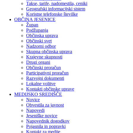
Takse, tarife, nadomestila, ceniki
Geografski informacijski sistem
Koristne telefonske številke
OBČINA JESENICE
Župan
Podžupanja
Občinska uprava
Občinski svet
Nadzorni odbor
Skupna občinska uprava
Krajevne skupnosti
Drugi organi
Občinski proračun
Participativni proračun
Razvojni dokumenti
Lokalne volitve
Kontakti občinske uprave
MEDIJSKO SREDIŠČE
Novice
Obvestila za javnost
Napovedi
Jeseniške novice
Napovednik dogodkov
Pojasnila in popravki
Kontakt za medije