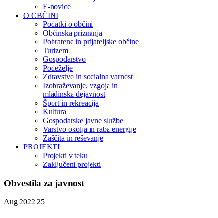
E-novice
O OBČINI
Podatki o občini
Občinska priznanja
Pobratene in prijateljske občine
Turizem
Gospodarstvo
Podeželje
Zdravstvo in socialna varnost
Izobraževanje, vzgoja in
mladinska dejavnost
Šport in rekreacija
Kultura
Gospodarske javne službe
Varstvo okolja in raba energije
Zaščita in reševanje
PROJEKTI
Projekti v teku
Zaključeni projekti
Obvestila za javnost
Aug 2022
25