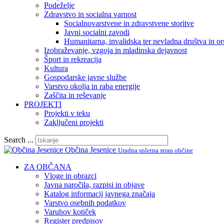
Podeželje
Zdravstvo in socialna varnost
Socialnovarstvene in zdravstvene storitve
Javni socialni zavodi
Humanitarna, invalidska ter nevladna društva in or
Izobraževanje, vzgoja in mladinska dejavnost
Šport in rekreacija
Kultura
Gospodarske javne službe
Varstvo okolja in raba energije
Zaščita in reševanje
PROJEKTI
Projekti v teku
Zaključeni projekti
Search ...
Občina Jesenice
Uradna spletna stran občine
ZA OBČANA
Vloge in obrazci
Javna naročila, razpisi in objave
Katalog informacij javnega značaja
Varstvo osebnih podatkov
Varuhov kotiček
Register predpisov