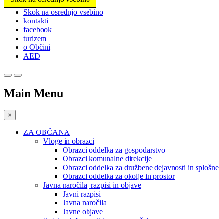
Prosimo,
Skok na osrednjo vsebino
upoštevajte:
kontakti
To
facebook
spletno
turizem
mesto
o Občini
vključuje
AED
sistem
dostopnosti.
Pritisnite
Control-
Main Menu
F11,
da
prilagodite
×
spletno
mesto
ZA OBČANA
slabovidnim,
Vloge in obrazci
ki
Obrazci oddelka za gospodarstvo
uporabljajo
Obrazci komunalne direkcije
bralnik
Obrazci oddelka za družbene dejavnosti in splošn
zaslona;
Obrazci oddelka za okolje in prostor
Pritisnite
Javna naročila, razpisi in objave
Control-
Javni razpisi
F10,
Javna naročila
da
Javne objave
odprete