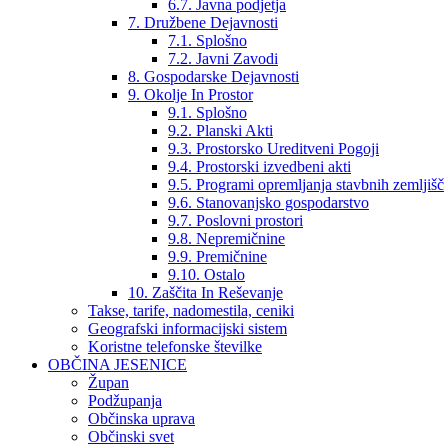
6.7. Javna podjetja
7. Družbene Dejavnosti
7.1. Splošno
7.2. Javni Zavodi
8. Gospodarske Dejavnosti
9. Okolje In Prostor
9.1. Splošno
9.2. Planski Akti
9.3. Prostorsko Ureditveni Pogoji
9.4. Prostorski izvedbeni akti
9.5. Programi opremljanja stavbnih zemljišč
9.6. Stanovanjsko gospodarstvo
9.7. Poslovni prostori
9.8. Nepremičnine
9.9. Premičnine
9.10. Ostalo
10. Zaščita In Reševanje
Takse, tarife, nadomestila, ceniki
Geografski informacijski sistem
Koristne telefonske številke
OBČINA JESENICE
Župan
Podžupanja
Občinska uprava
Občinski svet