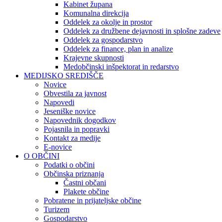
Kabinet župana
Komunalna direkcija
Oddelek za okolje in prostor
Oddelek za družbene dejavnosti in splošne zadeve
Oddelek za gospodarstvo
Oddelek za finance, plan in analize
Krajevne skupnosti
Medobčinski inšpektorat in redarstvo
MEDIJSKO SREDIŠČE
Novice
Obvestila za javnost
Napovedi
Jeseniške novice
Napovednik dogodkov
Pojasnila in popravki
Kontakt za medije
E-novice
O OBČINI
Podatki o občini
Občinska priznanja
Častni občani
Plakete občine
Pobratene in prijateljske občine
Turizem
Gospodarstvo