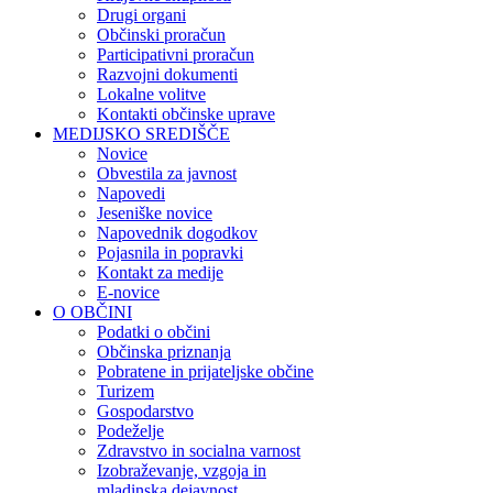
Drugi organi
Občinski proračun
Participativni proračun
Razvojni dokumenti
Lokalne volitve
Kontakti občinske uprave
MEDIJSKO SREDIŠČE
Novice
Obvestila za javnost
Napovedi
Jeseniške novice
Napovednik dogodkov
Pojasnila in popravki
Kontakt za medije
E-novice
O OBČINI
Podatki o občini
Občinska priznanja
Pobratene in prijateljske občine
Turizem
Gospodarstvo
Podeželje
Zdravstvo in socialna varnost
Izobraževanje, vzgoja in
mladinska dejavnost