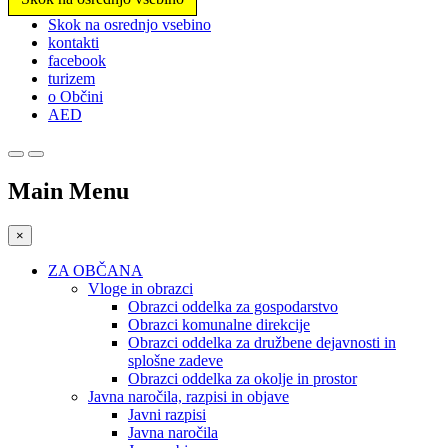
Prosimo,
Skok na osrednjo vsebino
upoštevajte:
kontakti
To
facebook
spletno
turizem
mesto
o Občini
vključuje
AED
sistem
dostopnosti.
Main Menu
×
ZA OBČANA
Vloge in obrazci
Obrazci oddelka za gospodarstvo
Obrazci komunalne direkcije
Obrazci oddelka za družbene dejavnosti in
splošne zadeve
Obrazci oddelka za okolje in prostor
Javna naročila, razpisi in objave
Javni razpisi
Javna naročila