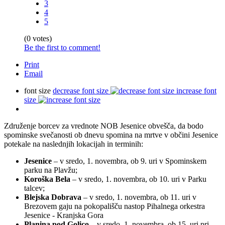
3
4
5
(0 votes)
Be the first to comment!
Print
Email
font size
decrease font size
increase font
size
Združenje borcev za vrednote NOB Jesenice obvešča, da bodo
spominske svečanosti ob dnevu spomina na mrtve v občini Jesenice
potekale na naslednjih lokacijah in terminih:
Jesenice
– v sredo, 1. novembra, ob 9. uri v Spominskem
parku na Plavžu;
Koroška Bela
– v sredo, 1. novembra, ob 10. uri v Parku
talcev;
Blejska Dobrava
– v sredo, 1. novembra, ob 11. uri v
Brezovem gaju na pokopališču nastop Pihalnega orkestra
Jesenice - Kranjska Gora
Planina pod Golico
– v sredo, 1. novembra, ob 15. uri pri