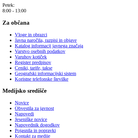
Petek:
8:00 - 13:00
Za občana
Vloge in obrazci
Javna naročila, razpisi in objave
Katalog informacij javnega značaja
Varstvo osebnih podatkov
Varuhov kotiček
Register predpisov
Ceniki, tarife, takse
Geografski informacijski sistem
Koristne telefonske številke
Medijsko središče
Novice
Obvestila za javnost
Napovedi
Jeseniške novice
Napovednik dogodkov
Pojasnila in popravki
Kontakt za medije