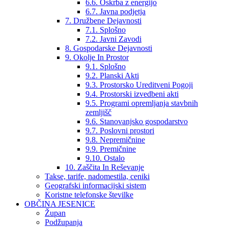
6.6. Oskrba z energijo
6.7. Javna podjetja
7. Družbene Dejavnosti
7.1. Splošno
7.2. Javni Zavodi
8. Gospodarske Dejavnosti
9. Okolje In Prostor
9.1. Splošno
9.2. Planski Akti
9.3. Prostorsko Ureditveni Pogoji
9.4. Prostorski izvedbeni akti
9.5. Programi opremljanja stavbnih
zemljišč
9.6. Stanovanjsko gospodarstvo
9.7. Poslovni prostori
9.8. Nepremičnine
9.9. Premičnine
9.10. Ostalo
10. Zaščita In Reševanje
Takse, tarife, nadomestila, ceniki
Geografski informacijski sistem
Koristne telefonske številke
OBČINA JESENICE
Župan
Podžupanja