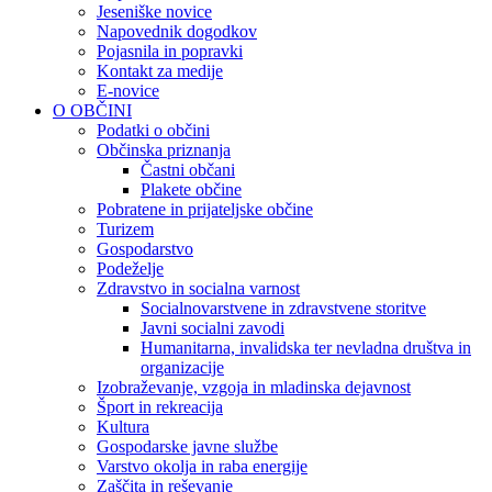
Jeseniške novice
Napovednik dogodkov
Pojasnila in popravki
Kontakt za medije
E-novice
O OBČINI
Podatki o občini
Občinska priznanja
Častni občani
Plakete občine
Pobratene in prijateljske občine
Turizem
Gospodarstvo
Podeželje
Zdravstvo in socialna varnost
Socialnovarstvene in zdravstvene storitve
Javni socialni zavodi
Humanitarna, invalidska ter nevladna društva in
organizacije
Izobraževanje, vzgoja in mladinska dejavnost
Šport in rekreacija
Kultura
Gospodarske javne službe
Varstvo okolja in raba energije
Zaščita in reševanje