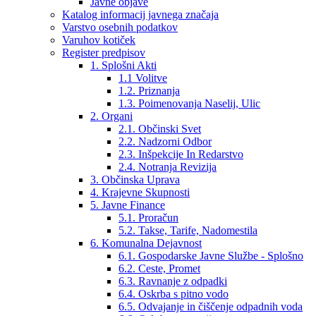
Javne objave
Katalog informacij javnega značaja
Varstvo osebnih podatkov
Varuhov kotiček
Register predpisov
1. Splošni Akti
1.1 Volitve
1.2. Priznanja
1.3. Poimenovanja Naselij, Ulic
2. Organi
2.1. Občinski Svet
2.2. Nadzorni Odbor
2.3. Inšpekcije In Redarstvo
2.4. Notranja Revizija
3. Občinska Uprava
4. Krajevne Skupnosti
5. Javne Finance
5.1. Proračun
5.2. Takse, Tarife, Nadomestila
6. Komunalna Dejavnost
6.1. Gospodarske Javne Službe - Splošno
6.2. Ceste, Promet
6.3. Ravnanje z odpadki
6.4. Oskrba s pitno vodo
6.5. Odvajanje in čiščenje odpadnih voda