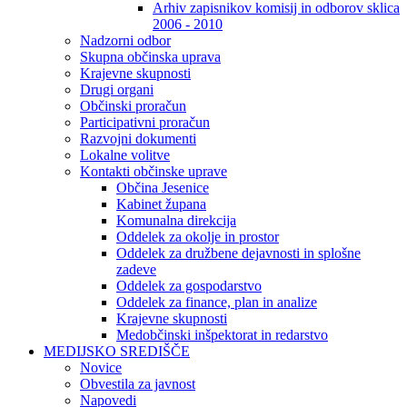
Arhiv zapisnikov komisij in odborov sklica
2006 - 2010
Nadzorni odbor
Skupna občinska uprava
Krajevne skupnosti
Drugi organi
Občinski proračun
Participativni proračun
Razvojni dokumenti
Lokalne volitve
Kontakti občinske uprave
Občina Jesenice
Kabinet župana
Komunalna direkcija
Oddelek za okolje in prostor
Oddelek za družbene dejavnosti in splošne
zadeve
Oddelek za gospodarstvo
Oddelek za finance, plan in analize
Krajevne skupnosti
Medobčinski inšpektorat in redarstvo
MEDIJSKO SREDIŠČE
Novice
Obvestila za javnost
Napovedi