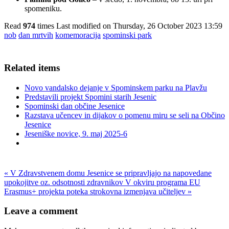
spomeniku.
Read
974
times
Last modified on Thursday, 26 October 2023 13:59
nob
dan mrtvih
komemoracija
spominski park
Related items
Novo vandalsko dejanje v Spominskem parku na Plavžu
Predstavili projekt Spomini starih Jesenic
Spominski dan občine Jesenice
Razstava učencev in dijakov o pomenu miru se seli na Občino
Jesenice
Jeseniške novice, 9. maj 2025-6
« V Zdravstvenem domu Jesenice se pripravljajo na napovedane
upokojitve oz. odsotnosti zdravnikov
V okviru programa EU
Erasmus+ projekta poteka strokovna izmenjava učiteljev »
Leave a comment