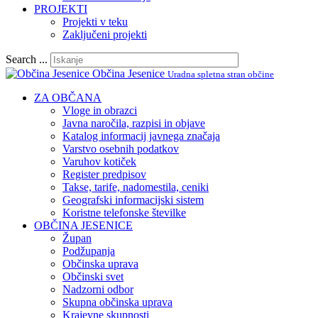
PROJEKTI
Projekti v teku
Zaključeni projekti
Search ...
Občina Jesenice
Uradna spletna stran občine
ZA OBČANA
Vloge in obrazci
Javna naročila, razpisi in objave
Katalog informacij javnega značaja
Varstvo osebnih podatkov
Varuhov kotiček
Register predpisov
Takse, tarife, nadomestila, ceniki
Geografski informacijski sistem
Koristne telefonske številke
OBČINA JESENICE
Župan
Podžupanja
Občinska uprava
Občinski svet
Nadzorni odbor
Skupna občinska uprava
Krajevne skupnosti