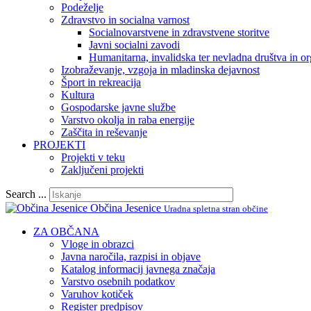
Podeželje
Zdravstvo in socialna varnost
Socialnovarstvene in zdravstvene storitve
Javni socialni zavodi
Humanitarna, invalidska ter nevladna društva in or
Izobraževanje, vzgoja in mladinska dejavnost
Šport in rekreacija
Kultura
Gospodarske javne službe
Varstvo okolja in raba energije
Zaščita in reševanje
PROJEKTI
Projekti v teku
Zaključeni projekti
Search ...
Občina Jesenice
Uradna spletna stran občine
ZA OBČANA
Vloge in obrazci
Javna naročila, razpisi in objave
Katalog informacij javnega značaja
Varstvo osebnih podatkov
Varuhov kotiček
Register predpisov