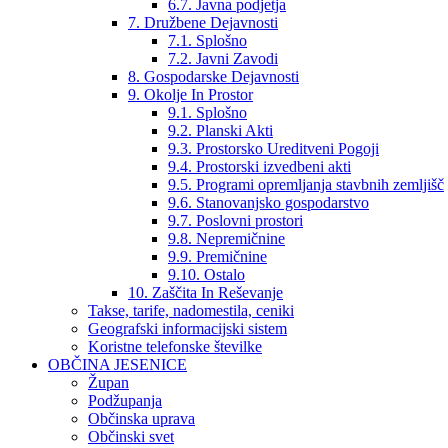
6.7. Javna podjetja
7. Družbene Dejavnosti
7.1. Splošno
7.2. Javni Zavodi
8. Gospodarske Dejavnosti
9. Okolje In Prostor
9.1. Splošno
9.2. Planski Akti
9.3. Prostorsko Ureditveni Pogoji
9.4. Prostorski izvedbeni akti
9.5. Programi opremljanja stavbnih zemljišč
9.6. Stanovanjsko gospodarstvo
9.7. Poslovni prostori
9.8. Nepremičnine
9.9. Premičnine
9.10. Ostalo
10. Zaščita In Reševanje
Takse, tarife, nadomestila, ceniki
Geografski informacijski sistem
Koristne telefonske številke
OBČINA JESENICE
Župan
Podžupanja
Občinska uprava
Občinski svet