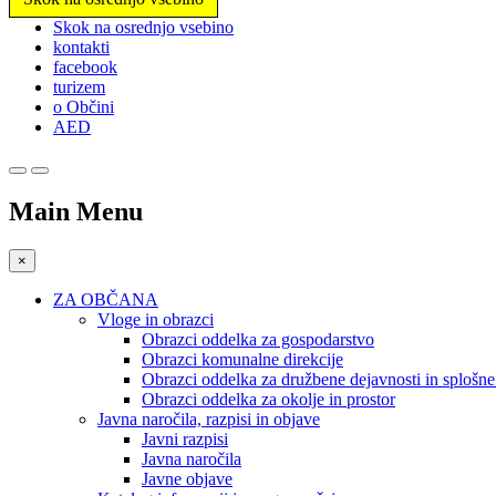
Prosimo,
Skok na osrednjo vsebino
upoštevajte:
kontakti
To
facebook
spletno
turizem
mesto
o Občini
vključuje
AED
sistem
dostopnosti.
Pritisnite
Control-
Main Menu
F11,
da
prilagodite
×
spletno
mesto
ZA OBČANA
slabovidnim,
Vloge in obrazci
ki
Obrazci oddelka za gospodarstvo
uporabljajo
Obrazci komunalne direkcije
bralnik
Obrazci oddelka za družbene dejavnosti in splošn
zaslona;
Obrazci oddelka za okolje in prostor
Pritisnite
Javna naročila, razpisi in objave
Control-
Javni razpisi
F10,
Javna naročila
da
Javne objave
odprete