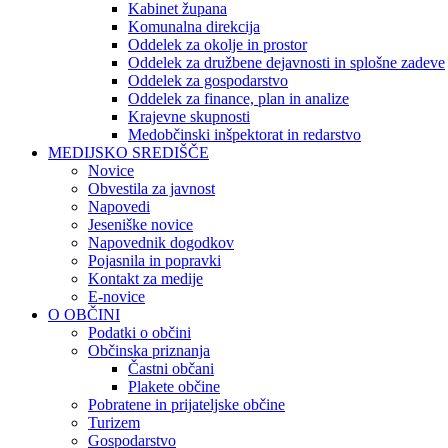
Kabinet župana
Komunalna direkcija
Oddelek za okolje in prostor
Oddelek za družbene dejavnosti in splošne zadeve
Oddelek za gospodarstvo
Oddelek za finance, plan in analize
Krajevne skupnosti
Medobčinski inšpektorat in redarstvo
MEDIJSKO SREDIŠČE
Novice
Obvestila za javnost
Napovedi
Jeseniške novice
Napovednik dogodkov
Pojasnila in popravki
Kontakt za medije
E-novice
O OBČINI
Podatki o občini
Občinska priznanja
Častni občani
Plakete občine
Pobratene in prijateljske občine
Turizem
Gospodarstvo