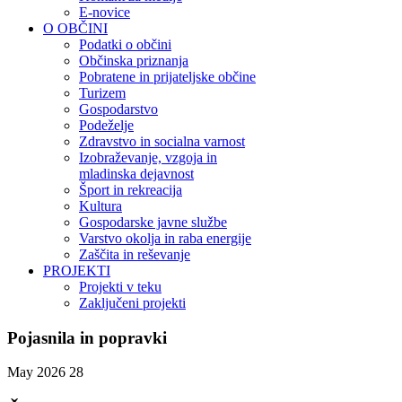
E-novice
O OBČINI
Podatki o občini
Občinska priznanja
Pobratene in prijateljske občine
Turizem
Gospodarstvo
Podeželje
Zdravstvo in socialna varnost
Izobraževanje, vzgoja in
mladinska dejavnost
Šport in rekreacija
Kultura
Gospodarske javne službe
Varstvo okolja in raba energije
Zaščita in reševanje
PROJEKTI
Projekti v teku
Zaključeni projekti
Pojasnila in popravki
May 2026
28