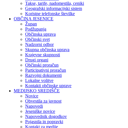
Takse, tarife, nadomestila, ceniki
Geografski informacijski sistem
Koristne telefonske številke
OBČINA JESENICE
Župan
Podžupanja
Občinska uprava
Občinski svet
Nadzorni odbor
Skupna občinska uprava
Krajevne skupnosti
Drugi organi
Občinski proračun
Participativni proračun
Razvojni dokumenti
Lokalne volitve
Kontakti občinske uprave
MEDIJSKO SREDIŠČE
Novice
Obvestila za javnost
Napovedi
Jeseniške novice
Napovednik dogodkov
Pojasnila in popravki
Kontakt za medije