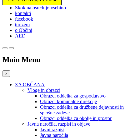
Prosimo,
Skok na osrednjo vsebino
upoštevajte:
kontakti
To
facebook
spletno
turizem
mesto
o Občini
vključuje
AED
sistem
dostopnosti.
Main Menu
×
ZA OBČANA
Vloge in obrazci
Obrazci oddelka za gospodarstvo
Obrazci komunalne direkcije
Obrazci oddelka za družbene dejavnosti in
splošne zadeve
Obrazci oddelka za okolje in prostor
Javna naročila, razpisi in objave
Javni razpisi
Javna naročila