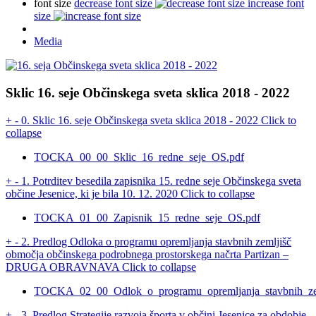
font size
decrease font size
increase font
size
Media
Sklic 16. seje Občinskega sveta sklica 2018 - 2022
+
-
0. Sklic 16. seje Občinskega sveta sklica 2018 - 2022
Click to
collapse
TOCKA_00_00_Sklic_16_redne_seje_OS.pdf
+
-
1. Potrditev besedila zapisnika 15. redne seje Občinskega sveta
občine Jesenice, ki je bila 10. 12. 2020
Click to collapse
TOCKA_01_00_Zapisnik_15_redne_seje_OS.pdf
+
-
2. Predlog Odloka o programu opremljanja stavbnih zemljišč
območja občinskega podrobnega prostorskega načrta Partizan –
DRUGA OBRAVNAVA
Click to collapse
TOCKA_02_00_Odlok_o_programu_opremljanja_stavbnih_ze
+
-
3. Predlog Strategije razvoja športa v občini Jesenice za obdobje