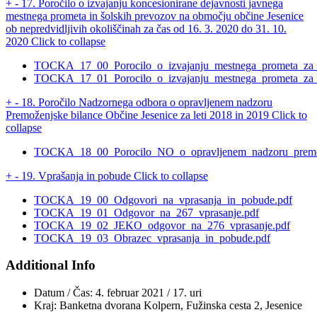
+
-
17. Poročilo o izvajanju koncesionirane dejavnosti javnega
mestnega prometa in šolskih prevozov na območju občine Jesenice
ob nepredvidljivih okoliščinah za čas od 16. 3. 2020 do 31. 10.
2020
Click to collapse
TOCKA_17_00_Porocilo_o_izvajanju_mestnega_prometa_za_o
TOCKA_17_01_Porocilo_o_izvajanju_mestnega_prometa_za_
+
-
18. Poročilo Nadzornega odbora o opravljenem nadzoru
Premoženjske bilance Občine Jesenice za leti 2018 in 2019
Click to
collapse
TOCKA_18_00_Porocilo_NO_o_opravljenem_nadzoru_premoze
+
-
19. Vprašanja in pobude
Click to collapse
TOCKA_19_00_Odgovori_na_vprasanja_in_pobude.pdf
TOCKA_19_01_Odgovor_na_267_vprasanje.pdf
TOCKA_19_02_JEKO_odgovor_na_276_vprasanje.pdf
TOCKA_19_03_Obrazec_vprasanja_in_pobude.pdf
Additional Info
Datum / Čas:
4. februar 2021 / 17. uri
Kraj:
Banketna dvorana Kolpern, Fužinska cesta 2, Jesenice