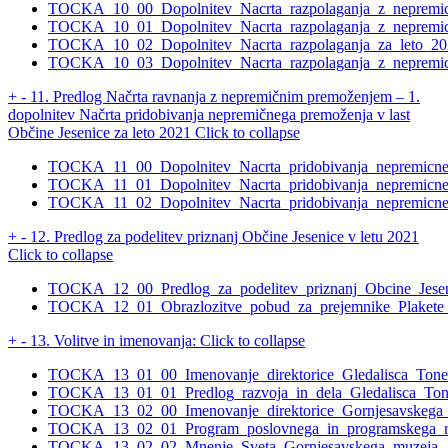
TOCKA_10_00_Dopolnitev_Nacrta_razpolaganja_z_nepremic
TOCKA_10_01_Dopolnitev_Nacrta_razpolaganja_z_nepremicn
TOCKA_10_02_Dopolnitev_Nacrta_razpolaganja_za_leto_2021_
TOCKA_10_03_Dopolnitev_Nacrta_razpolaganja_z_nepremicni
+
-
11. Predlog Načrta ravnanja z nepremičnim premoženjem – 1.
dopolnitev Načrta pridobivanja nepremičnega premoženja v last
Občine Jesenice za leto 2021
Click to collapse
TOCKA_11_00_Dopolnitev_Nacrta_pridobivanja_nepremicne
TOCKA_11_01_Dopolnitev_Nacrta_pridobivanja_nepremicneg
TOCKA_11_02_Dopolnitev_Nacrta_pridobivanja_nepremicnega
+
-
12. Predlog za podelitev priznanj Občine Jesenice v letu 2021
Click to collapse
TOCKA_12_00_Predlog_za_podelitev_priznanj_Obcine_Jesen
TOCKA_12_01_Obrazlozitve_pobud_za_prejemnike_Plakete_o
+
-
13. Volitve in imenovanja:
Click to collapse
TOCKA_13_01_00_Imenovanje_direktorice_Gledalisca_Toneta
TOCKA_13_01_01_Predlog_razvoja_in_dela_Gledalisca_Tonet
TOCKA_13_02_00_Imenovanje_direktorice_Gornjesavskega_m
TOCKA_13_02_01_Program_poslovnega_in_programskega_raz
TOCKA_13_02_02_Mnenje_Sveta_Gornjesavskega_muzeja_Je