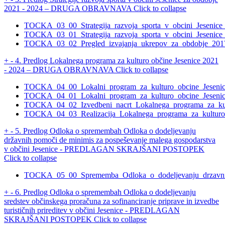
2021 - 2024 – DRUGA OBRAVNAVA
Click to collapse
TOCKA_03_00_Strategija_razvoja_sporta_v_obcini_Jesenice
TOCKA_03_01_Strategija_razvoja_sporta_v_obcini_Jesenice
TOCKA_03_02_Pregled_izvajanja_ukrepov_za_obdobje_201
+
-
4. Predlog Lokalnega programa za kulturo občine Jesenice 2021
- 2024 – DRUGA OBRAVNAVA
Click to collapse
TOCKA_04_00_Lokalni_program_za_kulturo_obcine_Jesenic
TOCKA_04_01_Lokalni_program_za_kulturo_obcine_Jesenic
TOCKA_04_02_Izvedbeni_nacrt_Lokalnega_programa_za_ku
TOCKA_04_03_Realizacija_Lokalnega_programa_za_kulturo
+
-
5. Predlog Odloka o spremembah Odloka o dodeljevanju
državnih pomoči de minimis za pospeševanje malega gospodarstva
v občini Jesenice - PREDLAGAN SKRAJŠANI POSTOPEK
Click to collapse
TOCKA_05_00_Sprememba_Odloka_o_dodeljevanju_drzavnih
+
-
6. Predlog Odloka o spremembah Odloka o dodeljevanju
sredstev občinskega proračuna za sofinanciranje priprave in izvedbe
turističnih prireditev v občini Jesenice - PREDLAGAN
SKRAJŠANI POSTOPEK
Click to collapse