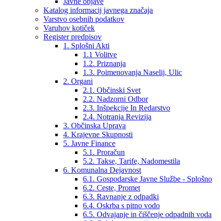
Javne objave
Katalog informacij javnega značaja
Varstvo osebnih podatkov
Varuhov kotiček
Register predpisov
1. Splošni Akti
1.1 Volitve
1.2. Priznanja
1.3. Poimenovanja Naselij, Ulic
2. Organi
2.1. Občinski Svet
2.2. Nadzorni Odbor
2.3. Inšpekcije In Redarstvo
2.4. Notranja Revizija
3. Občinska Uprava
4. Krajevne Skupnosti
5. Javne Finance
5.1. Proračun
5.2. Takse, Tarife, Nadomestila
6. Komunalna Dejavnost
6.1. Gospodarske Javne Službe - Splošno
6.2. Ceste, Promet
6.3. Ravnanje z odpadki
6.4. Oskrba s pitno vodo
6.5. Odvajanje in čiščenje odpadnih voda