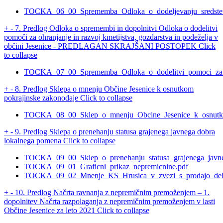
TOCKA_06_00_Sprememba_Odloka_o_dodeljevanju_sredstev_za
+
-
7. Predlog Odloka o spremembi in dopolnitvi Odloka o dodelitvi
pomoči za ohranjanje in razvoj kmetijstva, gozdarstva in podeželja v
občini Jesenice - PREDLAGAN SKRAJŠANI POSTOPEK
Click
to collapse
TOCKA_07_00_Sprememba_Odloka_o_dodelitvi_pomoci_za_raz
+
-
8. Predlog Sklepa o mnenju Občine Jesenice k osnutkom
pokrajinske zakonodaje
Click to collapse
TOCKA_08_00_Sklep_o_mnenju_Obcine_Jesenice_k_osnutko
+
-
9. Predlog Sklepa o prenehanju statusa grajenega javnega dobra
lokalnega pomena
Click to collapse
TOCKA_09_00_Sklep_o_prenehanju_statusa_grajenega_javn
TOCKA_09_01_Graficni_prikaz_nepremicnine.pdf
TOCKA_09_02_Mnenje_KS_Hrusica_v_zvezi_s_prodajo_dela
+
-
10. Predlog Načrta ravnanja z nepremičnim premoženjem – 1.
dopolnitev Načrta razpolaganja z nepremičnim premoženjem v lasti
Občine Jesenice za leto 2021
Click to collapse