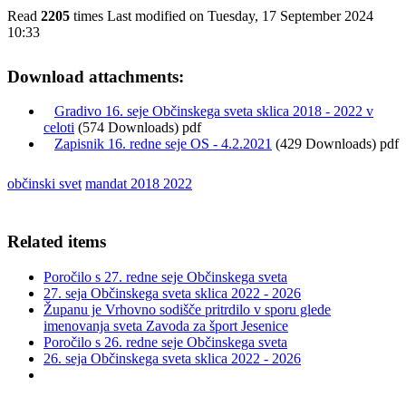
Read
2205
times
Last modified on Tuesday, 17 September 2024
10:33
Download attachments:
Gradivo 16. seje Občinskega sveta sklica 2018 - 2022 v
celoti
(574 Downloads) pdf
Zapisnik 16. redne seje OS - 4.2.2021
(429 Downloads) pdf
občinski svet
mandat 2018 2022
Related items
Poročilo s 27. redne seje Občinskega sveta
27. seja Občinskega sveta sklica 2022 - 2026
Županu je Vrhovno sodišče pritrdilo v sporu glede
imenovanja sveta Zavoda za šport Jesenice
Poročilo s 26. redne seje Občinskega sveta
26. seja Občinskega sveta sklica 2022 - 2026