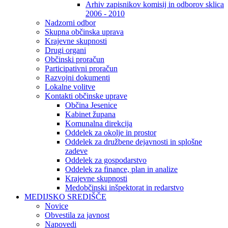
Arhiv zapisnikov komisij in odborov sklica
2006 - 2010
Nadzorni odbor
Skupna občinska uprava
Krajevne skupnosti
Drugi organi
Občinski proračun
Participativni proračun
Razvojni dokumenti
Lokalne volitve
Kontakti občinske uprave
Občina Jesenice
Kabinet župana
Komunalna direkcija
Oddelek za okolje in prostor
Oddelek za družbene dejavnosti in splošne
zadeve
Oddelek za gospodarstvo
Oddelek za finance, plan in analize
Krajevne skupnosti
Medobčinski inšpektorat in redarstvo
MEDIJSKO SREDIŠČE
Novice
Obvestila za javnost
Napovedi