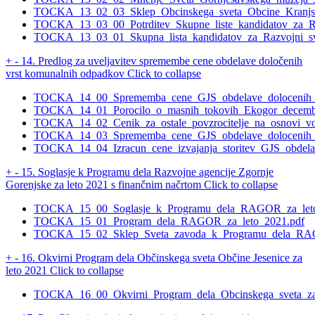
TOCKA_13_02_03_Sklep_Obcinskega_sveta_Obcine_Kranjs
TOCKA_13_03_00_Potrditev_Skupne_liste_kandidatov_za_Raz
TOCKA_13_03_01_Skupna_lista_kandidatov_za_Razvojni_sve
+
-
14. Predlog za uveljavitev spremembe cene obdelave določenih
vrst komunalnih odpadkov
Click to collapse
TOCKA_14_00_Sprememba_cene_GJS_obdelave_dolocenih_vr
TOCKA_14_01_Porocilo_o_masnih_tokovih_Ekogor_decemb
TOCKA_14_02_Cenik_za_ostale_povzrocitelje_na_osnovi_vo
TOCKA_14_03_Sprememba_cene_GJS_obdelave_dolocenih_vr
TOCKA_14_04_Izracun_cene_izvajanja_storitev_GJS_obdela
+
-
15. Soglasje k Programu dela Razvojne agencije Zgornje
Gorenjske za leto 2021 s finančnim načrtom
Click to collapse
TOCKA_15_00_Soglasje_k_Programu_dela_RAGOR_za_leto
TOCKA_15_01_Program_dela_RAGOR_za_leto_2021.pdf
TOCKA_15_02_Sklep_Sveta_zavoda_k_Programu_dela_RAG
+
-
16. Okvirni Program dela Občinskega sveta Občine Jesenice za
leto 2021
Click to collapse
TOCKA_16_00_Okvirni_Program_dela_Obcinskega_sveta_za