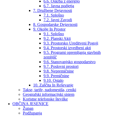
6.6. Oskrba z energijo
6.7. Javna podjetja
7. Družbene Dejavnosti
7.1. Splošno
7.2. Javni Zavodi
8. Gospodarske Dejavnosti
9. Okolje In Prostor
9.1. Splošno
9.2. Planski Akti
9.3. Prostorsko Ureditveni Pogoji
9.4. Prostorski izvedbeni akti
9.5. Programi opremljanja stavbnih
zemljišč
9.6. Stanovanjsko gospodarstvo
9.7. Poslovni prostori
9.8. Nepremičnine
9.9. Premičnine
9.10. Ostalo
10. Zaščita In Reševanje
Takse, tarife, nadomestila, ceniki
Geografski informacijski sistem
Koristne telefonske številke
OBČINA JESENICE
Župan
Podžupanja