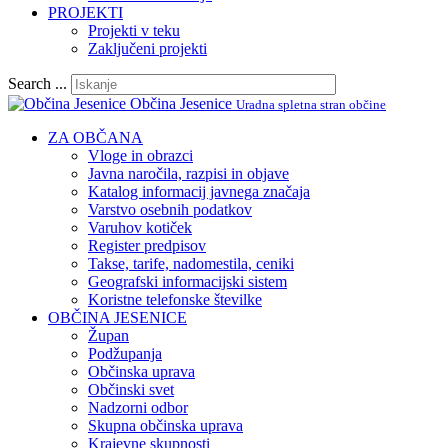
PROJEKTI
Projekti v teku
Zaključeni projekti
Search ...
Občina Jesenice
Uradna spletna stran občine
ZA OBČANA
Vloge in obrazci
Javna naročila, razpisi in objave
Katalog informacij javnega značaja
Varstvo osebnih podatkov
Varuhov kotiček
Register predpisov
Takse, tarife, nadomestila, ceniki
Geografski informacijski sistem
Koristne telefonske številke
OBČINA JESENICE
Župan
Podžupanja
Občinska uprava
Občinski svet
Nadzorni odbor
Skupna občinska uprava
Krajevne skupnosti