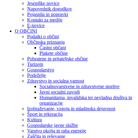
Jeseniške novice
Napovednik dogodkov
Pojasnila in popravki
Kontakt za medije
E-novice
O OBČINI
Podatki o občini
Občinska priznanja
Častni občani
Plakete občine
Pobratene in prijateljske občine
Turizem
Gospodarstvo
Podeželje
Zdravstvo in socialna varnost
Socialnovarstvene in zdravstvene storitve
Javni socialni zavodi
Humanitarna, invalidska ter nevladna društva in
organizacije
Izobraževanje, vzgoja in mladinska dejavnost
Šport in rekreacija
Kultura
Gospodarske javne službe
Varstvo okolja in raba energije
Zaščita in reševanje