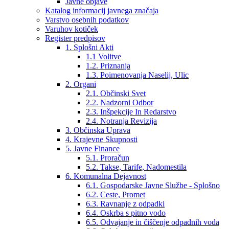
Javne objave
Katalog informacij javnega značaja
Varstvo osebnih podatkov
Varuhov kotiček
Register predpisov
1. Splošni Akti
1.1 Volitve
1.2. Priznanja
1.3. Poimenovanja Naselij, Ulic
2. Organi
2.1. Občinski Svet
2.2. Nadzorni Odbor
2.3. Inšpekcije In Redarstvo
2.4. Notranja Revizija
3. Občinska Uprava
4. Krajevne Skupnosti
5. Javne Finance
5.1. Proračun
5.2. Takse, Tarife, Nadomestila
6. Komunalna Dejavnost
6.1. Gospodarske Javne Službe - Splošno
6.2. Ceste, Promet
6.3. Ravnanje z odpadki
6.4. Oskrba s pitno vodo
6.5. Odvajanje in čiščenje odpadnih voda