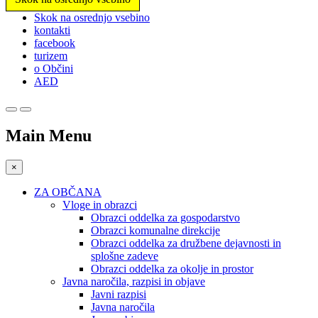
Prosimo,
Skok na osrednjo vsebino
upoštevajte:
kontakti
To
facebook
spletno
turizem
mesto
o Občini
vključuje
AED
sistem
dostopnosti.
Main Menu
×
ZA OBČANA
Vloge in obrazci
Obrazci oddelka za gospodarstvo
Obrazci komunalne direkcije
Obrazci oddelka za družbene dejavnosti in
splošne zadeve
Obrazci oddelka za okolje in prostor
Javna naročila, razpisi in objave
Javni razpisi
Javna naročila