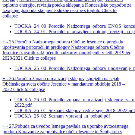
toplotno energijo, revizija poteka sklepanja Koncesijske pogodbe za
izvajanje gospodarske javne službe oskrbe s toploto
Click to
collapse
TOCKA_24_00_Porocilo_Nadzornega_odbora_ENOS_koncesi
TOCKA_24_01_Porocilo_o_opravljeni_notranji_reviziji_na_p
+
-
25.Poročilo Nadzornega odbora Občine Jesenice o pregledu
upoštevanja priporočil in predlogov Nadzornega odbora Občine
Jesenice iz osmih zaključenih nadzorov, opravljenih v letih 2019 ter
2020/2021
Click to collapse
TOCKA_25_00_Porocilo_Nadzornega_odbora_upostevanje_pr
+
-
26.Poročilo župana o realizaciji sklepov, sprejetih na sejah
Občinskega sveta občine Jesenice v mandatnem obdobju 2018 –
2022
Click to collapse
TOCKA_26_00_Porocilo_zupana_o_realizaciji_sklepov_za_m
2022.pdf
TOCKA_26_01_Seznam_sklepov_redne_seje_2018_2022.pdf
TOCKA_26_02_Seznam_vprasanj_in_pobud.pdf
+
-
27.Pobuda za uvedbo letnega pavšala za uporabo avtocestnega
predora Karavanke za prebivalce občin Jesenice in Šentjakob v