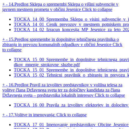
+
-
14.Predlog Sklepa o spremembi Sklepa o višini subvencije v
javnem mestnem prometu v občini Jesenice
Click to collapse
TOCKA_14_00_Sprememba_Sklepa_o_visini_subvencije_v_ja
TOCKA_14_01_Cenik_prevozov_v_mestnem_potniskem_prom
TOCKA_14_02_Izracun_koncesija_MP_Jesenice_za_leto_202
+
-
15.Predlog spremembe in dopolnitve tehničnega pravilnika o
zbiranju in prevozu komunalnih odpadkov v občini Jesenice
Click
to collapse
TOCKA_15_00_Spremembe_in_dopolnitve_tehnicnega_pravil
dkov_mnenje_strokovne_sluzbe.pdf
TOCKA_15_01_Spremembe_in_dopolnitve_tehnicnega_praviln
TOCKA_15_02_Tehnicni_pravilnik_o_zbiranju_in_prevozu_
+
-
16.Predlog Pravil za izvolitev predstavnikov v volilna telesa za
volitve člana Državnega sveta ter za določitev kandidata za člana
Državnega sveta – predstavnika lokalnih interesov
Click to collapse
TOCKA_16_00_Pravila_za_izvolitev_elektorjev_in_dolocitev
+
-
17.Volitve in imenovanja:
Click to collapse
TOCKA_17_01_Imenovanje_predstavnikov_Obcine_Jesenice_