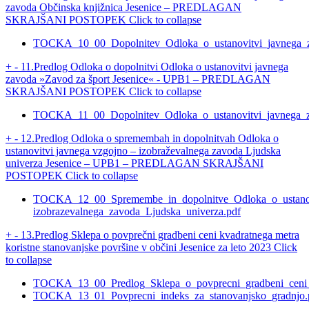
zavoda Občinska knjižnica Jesenice – PREDLAGAN
SKRAJŠANI POSTOPEK
Click to collapse
TOCKA_10_00_Dopolnitev_Odloka_o_ustanovitvi_javnega_za
+
-
11.Predlog Odloka o dopolnitvi Odloka o ustanovitvi javnega
zavoda »Zavod za šport Jesenice« - UPB1 – PREDLAGAN
SKRAJŠANI POSTOPEK
Click to collapse
TOCKA_11_00_Dopolnitev_Odloka_o_ustanovitvi_javnega_za
+
-
12.Predlog Odloka o spremembah in dopolnitvah Odloka o
ustanovitvi javnega vzgojno – izobraževalnega zavoda Ljudska
univerza Jesenice – UPB1 – PREDLAGAN SKRAJŠANI
POSTOPEK
Click to collapse
TOCKA_12_00_Spremembe_in_dopolnitve_Odloka_o_ustanov
izobrazevalnega_zavoda_Ljudska_univerza.pdf
+
-
13.Predlog Sklepa o povprečni gradbeni ceni kvadratnega metra
koristne stanovanjske površine v občini Jesenice za leto 2023
Click
to collapse
TOCKA_13_00_Predlog_Sklepa_o_povprecni_gradbeni_ceni_m
TOCKA_13_01_Povprecni_indeks_za_stanovanjsko_gradnjo.