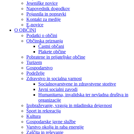
Jeseniške novice
Napovednik dogodkov
Pojasnila in popravki
Kontakt za medije
E-novice
O OBČINI
Podatki o občini
Občinska priznanja
Častni občani
Plakete občine
Pobratene in prijateljske občine
Turizem
Gospodarstvo
Podeželje
Zdravstvo in socialna varnost
Socialnovarstvene in zdravstvene storitve
Javni socialni zavodi
Humanitarna, invalidska ter nevladna društva in
organizacije
Izobraževanje, vzgoja in mladinska dejavnost
Šport in rekreacija
Kultura
Gospodarske javne službe
Varstvo okolja in raba energije
Zaščita in reševanje