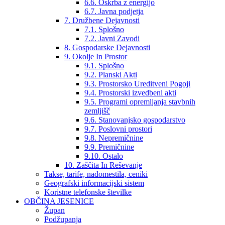
6.6. Oskrba z energijo
6.7. Javna podjetja
7. Družbene Dejavnosti
7.1. Splošno
7.2. Javni Zavodi
8. Gospodarske Dejavnosti
9. Okolje In Prostor
9.1. Splošno
9.2. Planski Akti
9.3. Prostorsko Ureditveni Pogoji
9.4. Prostorski izvedbeni akti
9.5. Programi opremljanja stavbnih
zemljišč
9.6. Stanovanjsko gospodarstvo
9.7. Poslovni prostori
9.8. Nepremičnine
9.9. Premičnine
9.10. Ostalo
10. Zaščita In Reševanje
Takse, tarife, nadomestila, ceniki
Geografski informacijski sistem
Koristne telefonske številke
OBČINA JESENICE
Župan
Podžupanja