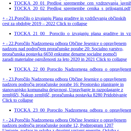
TOCKA_20_01_Predlog_spremembe_cen_vzdrzevanja_javnih_
TOCKA_20_02_Predlog_spremembe_cenika_s_prilogami.pdf
+
-
21.Poročilo o izvajanju Plana graditve in vzdrževanja občinskih
cest za obdobje 2019 – 2022
Click to collapse
TOCKA_21_00__Porocilo_o_izvajanju_plana_graditve_in_vzd
+
-
22.Poročilo Nadzornega odbora Občine Jesenice o opravljenem
nadzoru nad področjem proračunske porabe 20: Socialno varstvo,
proračunska postavka 6650 enkratne denarne socialne pomoči
zaradi materialne ogroženosti za leto 2020 in 2021
Click to collapse
TOCKA_22_00_Porocilo_Nadzornega_odbora_o_opravljenem_
+
-
23.Poročilo Nadzornega odbora Občine Jesenice o opravljenem
nadzoru področja proračunske porabe 16: Prostorsko planiranje in
stanovanjsko komunalna dejavnost, Upravljanje in razpolaganje z
zemljišči, Nakup zemljišč, proračunska postavka 8280 Pridobivanje
Click to collapse
TOCKA_23_00_Porocilo_Nadzornega_odbora_o_opravljenem_n
+
-
24.Poročilo Nadzornega odbora Občine Jesenice o opravljenem
nadzoru področja proračunske porabe 12, Podprogram 1207
Urejanje, nadzor in oskrba z drugimi vrstami energije, Oskrba s