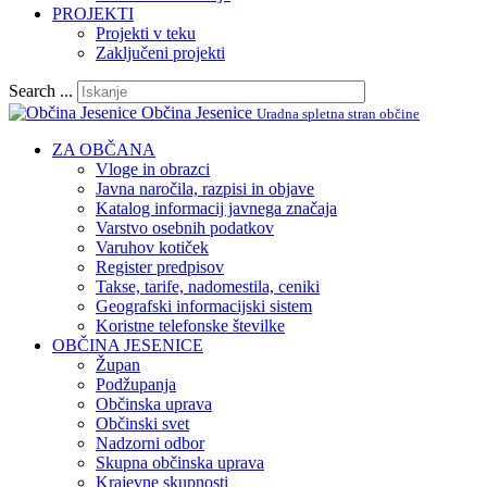
PROJEKTI
Projekti v teku
Zaključeni projekti
Search ...
Občina Jesenice
Uradna spletna stran občine
ZA OBČANA
Vloge in obrazci
Javna naročila, razpisi in objave
Katalog informacij javnega značaja
Varstvo osebnih podatkov
Varuhov kotiček
Register predpisov
Takse, tarife, nadomestila, ceniki
Geografski informacijski sistem
Koristne telefonske številke
OBČINA JESENICE
Župan
Podžupanja
Občinska uprava
Občinski svet
Nadzorni odbor
Skupna občinska uprava
Krajevne skupnosti