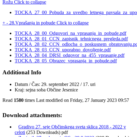
Rožu
Click to collapse
TOCKA_27_00_Pobuda_za_uvedbo_letnega_pavsala_za_upora
+
-
28.Vprašanja in pobude
Click to collapse
TOCKA_28_00_Odgovori_na_vprasanja_in_pobude.pdf
TOCKA_28_01_CCN_zapisnik_tehnicnega_pregleda.pdf
TOCKA_28_02_CCN_odlocba_o_poskusnem_obratovanju.pd
TOCKA_28_03_CCN_uporabno_dovoljenje.pdf
TOCKA_28_04_DRSI_odgovor_na_455_vprasanje.pdf
TOCKA_28_05_Obrazec_vprasanja_in_pobude.pdf
Additional Info
Datum / Čas:
29. september 2022 / 17. uri
Kraj:
sejna soba Občine Jesenice
Read
1580
times
Last modified on Friday, 27 January 2023 09:57
Download attachments:
Gradivo 27. seje Občinskega sveta sklica 2018 - 2022 v
celoti
(253 Downloads) pdf