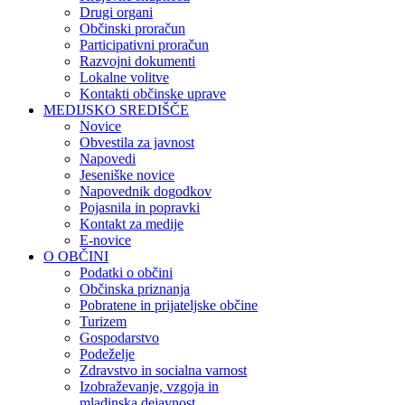
Drugi organi
Občinski proračun
Participativni proračun
Razvojni dokumenti
Lokalne volitve
Kontakti občinske uprave
MEDIJSKO SREDIŠČE
Novice
Obvestila za javnost
Napovedi
Jeseniške novice
Napovednik dogodkov
Pojasnila in popravki
Kontakt za medije
E-novice
O OBČINI
Podatki o občini
Občinska priznanja
Pobratene in prijateljske občine
Turizem
Gospodarstvo
Podeželje
Zdravstvo in socialna varnost
Izobraževanje, vzgoja in
mladinska dejavnost