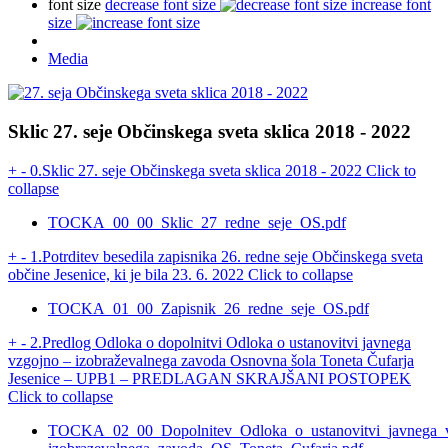
font size
decrease font size
increase font
size
Media
Sklic 27. seje Občinskega sveta sklica 2018 - 2022
+
-
0.Sklic 27. seje Občinskega sveta sklica 2018 - 2022
Click to
collapse
TOCKA_00_00_Sklic_27_redne_seje_OS.pdf
+
-
1.Potrditev besedila zapisnika 26. redne seje Občinskega sveta
občine Jesenice, ki je bila 23. 6. 2022
Click to collapse
TOCKA_01_00_Zapisnik_26_redne_seje_OS.pdf
+
-
2.Predlog Odloka o dopolnitvi Odloka o ustanovitvi javnega
vzgojno – izobraževalnega zavoda Osnovna šola Toneta Čufarja
Jesenice – UPB1 – PREDLAGAN SKRAJŠANI POSTOPEK
Click to collapse
TOCKA_02_00_Dopolnitev_Odloka_o_ustanovitvi_javnega_