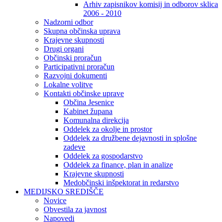
Arhiv zapisnikov komisij in odborov sklica
2006 - 2010
Nadzorni odbor
Skupna občinska uprava
Krajevne skupnosti
Drugi organi
Občinski proračun
Participativni proračun
Razvojni dokumenti
Lokalne volitve
Kontakti občinske uprave
Občina Jesenice
Kabinet župana
Komunalna direkcija
Oddelek za okolje in prostor
Oddelek za družbene dejavnosti in splošne
zadeve
Oddelek za gospodarstvo
Oddelek za finance, plan in analize
Krajevne skupnosti
Medobčinski inšpektorat in redarstvo
MEDIJSKO SREDIŠČE
Novice
Obvestila za javnost
Napovedi