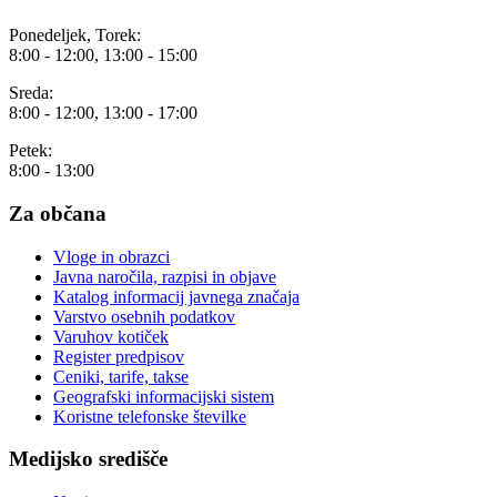
Ponedeljek, Torek:
8:00 - 12:00, 13:00 - 15:00
Sreda:
8:00 - 12:00, 13:00 - 17:00
Petek:
8:00 - 13:00
Za občana
Vloge in obrazci
Javna naročila, razpisi in objave
Katalog informacij javnega značaja
Varstvo osebnih podatkov
Varuhov kotiček
Register predpisov
Ceniki, tarife, takse
Geografski informacijski sistem
Koristne telefonske številke
Medijsko središče