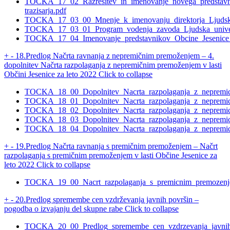
TOCKA_17_02_Razresitev_in_imenovanje_novega_predstavn
trazisarja.pdf
TOCKA_17_03_00_Mnenje_k_imenovanju_direktorja_Ljudske
TOCKA_17_03_01_Program_vodenja_zavoda_Ljudska_univer
TOCKA_17_04_Imenovanje_predstavnikov_Obcine_Jesenice_v
+
-
18.Predlog Načrta ravnanja z nepremičnim premoženjem – 4.
dopolnitev Načrta razpolaganja z nepremičnim premoženjem v lasti
Občini Jesenice za leto 2022
Click to collapse
TOCKA_18_00_Dopolnitev_Nacrta_razpolaganja_z_nepremic
TOCKA_18_01_Dopolnitev_Nacrta_razpolaganja_z_nepremicn
TOCKA_18_02_Dopolnitev_Nacrta_razpolaganja_z_nepremicn
TOCKA_18_03_Dopolnitev_Nacrta_razpolaganja_z_nepremicn
TOCKA_18_04_Dopolnitev_Nacrta_razpolaganja_z_nepremicni
+
-
19.Predlog Načrta ravnanja s premičnim premoženjem – Načrt
razpolaganja s premičnim premoženjem v lasti Občine Jesenice za
leto 2022
Click to collapse
TOCKA_19_00_Nacrt_razpolaganja_s_premicnim_premozenj
+
-
20.Predlog spremembe cen vzdrževanja javnih površin –
pogodba o izvajanju del skupne rabe
Click to collapse
TOCKA_20_00_Predlog_spremembe_cen_vzdrzevanja_javnih_