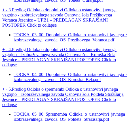
izobrazevalnega_zavoda_OS_Toneta_Cufarja.pdf
+
-
3.Predlog Odloka o dopolnitvi Odloka o ustanovitvi javnega
vzgojno - izobraževalnega zavoda Osnovna šola Prežihovega
Voranca Jesenice – UPB1 – PREDLAGAN SKRAJŠANI
POSTOPEK
Click to collapse
TOCKA_03_00_Dopolnitev_Odloka_o_ustanovitvi_javnega_
izobrazevalnega_zavoda_OS_Prezihovega_Voranca.pdf
+
-
4.Predlog Odloka o dopolnitvi Odloka o ustanovitvi javnega
vzgojno – izobraževalnega zavoda Osnovna šola Koroška Bela
Jesenice – PREDLAGAN SKRAJŠANI POSTOPEK
Click to
collapse
TOCKA_04_00_Dopolnitev_Odloka_o_ustanovitvi_javnega_
izobrazevalnega_zavoda_OS_Koroska_Bela.pdf
+
-
5.Predlog Odloka o spremembi Odloka o ustanovitvi javnega
vzgojno – izobraževalnega zavoda Osnovna šola Poldeta Stražišarja
Jesenice – PREDLAGAN SKRAJŠANI POSTOPEK
Click to
collapse
TOCKA_05_00_Sprememba_Odloka_o_ustanovitvi_javnega_
izobrazevalnega_zavoda_OS_Poldeta_Strazisarja.pdf