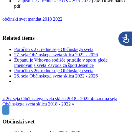
Zapisnik 27. redne seje OS - 29.9.2022
(208 Downloads)
pdf
občinski svet
mandat 2018 2022
Related items
Poročilo s 27. redne seje Občinskega sveta
27. seja Občinskega sveta sklica 2022 - 2026
Županu je Vrhovno sodišče pritrdilo v sporu glede
imenovanja sveta Zavoda za šport Jesenice
Poročilo s 26. redne seje Občinskega sveta
26. seja Občinskega sveta sklica 2022 - 2026
« 26. seja Občinskega sveta sklica 2018 - 2022
4. izredna seja
Občinskega sveta sklica 2018 - 2022 »
Občinski svet