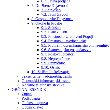
6.7. Javna podjetja
7. Družbene Dejavnosti
7.1. Splošno
7.2. Javni Zavodi
8. Gospodarske Dejavnosti
9. Okolje In Prostor
9.1. Splošno
9.2. Planski Akti
9.3. Prostorsko Ureditveni Pogoji
9.4. Prostorski izvedbeni akti
9.5. Programi opremljanja stavbnih zemljišč
9.6. Stanovanjsko gospodarstvo
9.7. Poslovni prostori
9.8. Nepremičnine
9.9. Premičnine
9.10. Ostalo
10. Zaščita In Reševanje
Takse, tarife, nadomestila, ceniki
Geografski informacijski sistem
Koristne telefonske številke
OBČINA JESENICE
Župan
Podžupanja
Občinska uprava
Občinski svet