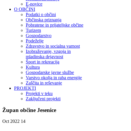
E-novice
O OBČINI
Podatki o občini
Občinska priznanja
Pobratene in prijateljske občine
Turizem
Gospodarstvo
Podeželje
Zdravstvo in socialna varnost
Izobraževanje, vzgoja in
mladinska dejavnost
Šport in rekreacija
Kultura
Gospodarske javne službe
Varstvo okolja in raba energije
Zaščita in reševanje
PROJEKTI
Projekti v teku
Zaključeni projekti
Župan občine Jesenice
Oct 2022
14