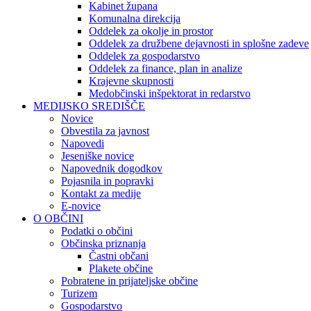
Kabinet župana
Komunalna direkcija
Oddelek za okolje in prostor
Oddelek za družbene dejavnosti in splošne zadeve
Oddelek za gospodarstvo
Oddelek za finance, plan in analize
Krajevne skupnosti
Medobčinski inšpektorat in redarstvo
MEDIJSKO SREDIŠČE
Novice
Obvestila za javnost
Napovedi
Jeseniške novice
Napovednik dogodkov
Pojasnila in popravki
Kontakt za medije
E-novice
O OBČINI
Podatki o občini
Občinska priznanja
Častni občani
Plakete občine
Pobratene in prijateljske občine
Turizem
Gospodarstvo