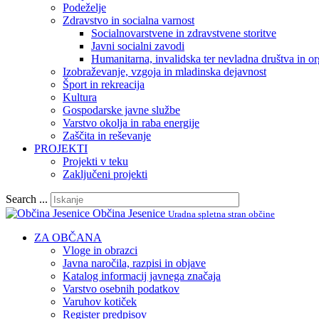
Podeželje
Zdravstvo in socialna varnost
Socialnovarstvene in zdravstvene storitve
Javni socialni zavodi
Humanitarna, invalidska ter nevladna društva in or
Izobraževanje, vzgoja in mladinska dejavnost
Šport in rekreacija
Kultura
Gospodarske javne službe
Varstvo okolja in raba energije
Zaščita in reševanje
PROJEKTI
Projekti v teku
Zaključeni projekti
Search ...
Občina Jesenice
Uradna spletna stran občine
ZA OBČANA
Vloge in obrazci
Javna naročila, razpisi in objave
Katalog informacij javnega značaja
Varstvo osebnih podatkov
Varuhov kotiček
Register predpisov