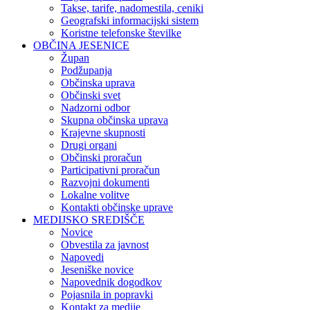
Takse, tarife, nadomestila, ceniki
Geografski informacijski sistem
Koristne telefonske številke
OBČINA JESENICE
Župan
Podžupanja
Občinska uprava
Občinski svet
Nadzorni odbor
Skupna občinska uprava
Krajevne skupnosti
Drugi organi
Občinski proračun
Participativni proračun
Razvojni dokumenti
Lokalne volitve
Kontakti občinske uprave
MEDIJSKO SREDIŠČE
Novice
Obvestila za javnost
Napovedi
Jeseniške novice
Napovednik dogodkov
Pojasnila in popravki
Kontakt za medije