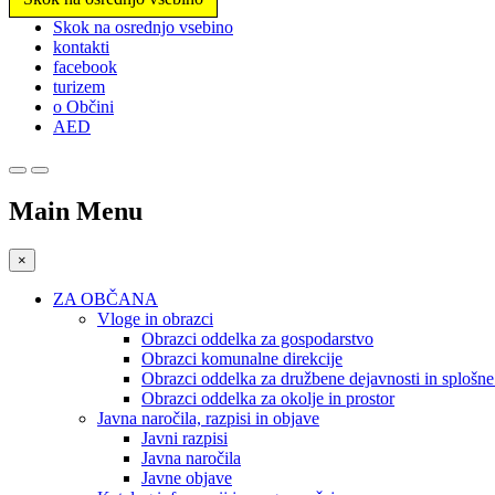
Prosimo,
Skok na osrednjo vsebino
upoštevajte:
kontakti
To
facebook
spletno
turizem
mesto
o Občini
vključuje
AED
sistem
dostopnosti.
Pritisnite
Control-
Main Menu
F11,
da
prilagodite
×
spletno
mesto
ZA OBČANA
slabovidnim,
Vloge in obrazci
ki
Obrazci oddelka za gospodarstvo
uporabljajo
Obrazci komunalne direkcije
bralnik
Obrazci oddelka za družbene dejavnosti in splošn
zaslona;
Obrazci oddelka za okolje in prostor
Pritisnite
Javna naročila, razpisi in objave
Control-
Javni razpisi
F10,
Javna naročila
da
Javne objave
odprete