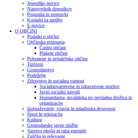
Jeseniške novice
Napovednik dogodkov
Pojasnila in popravki
Kontakt za medije
E-novice
O OBČINI
Podatki o občini
Občinska priznanja
Častni občani
Plakete občine
Pobratene in prijateljske občine
Turizem
Gospodarstvo
Podeželje
Zdravstvo in socialna varnost
Socialnovarstvene in zdravstvene storitve
Javni socialni zavodi
Humanitarna, invalidska ter nevladna društva in
organizacije
Izobraževanje, vzgoja in mladinska dejavnost
Šport in rekreacija
Kultura
Gospodarske javne službe
Varstvo okolja in raba energije
Zaščita in reševanje