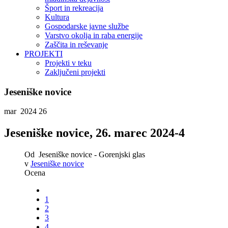
Šport in rekreacija
Kultura
Gospodarske javne službe
Varstvo okolja in raba energije
Zaščita in reševanje
PROJEKTI
Projekti v teku
Zaključeni projekti
Jeseniške novice
mar 2024
26
Jeseniške novice, 26. marec 2024-4
Od
Jeseniške novice - Gorenjski glas
v
Jeseniške novice
Ocena
1
2
3
4