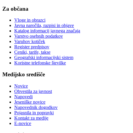
Za občana
Vloge in obrazci
Javna naročila, razpisi in objave
Katalog informacij javnega značaja
Varstvo osebnih podatkov
Varuhov kotiček
Register predpisov
Ceniki, tarife, takse
Geografski informacijski sistem
Koristne telefonske številke
Medijsko središče
Novice
Obvestila za javnost
Napovedi
Jeseniške novice
Napovednik dogodkov
Pojasnila in popravki
Kontakt za medije
E-novice