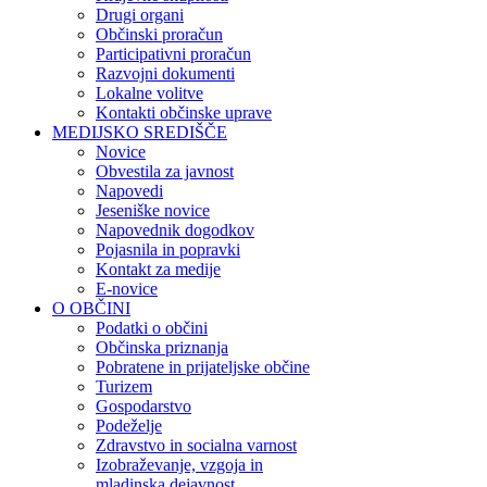
Drugi organi
Občinski proračun
Participativni proračun
Razvojni dokumenti
Lokalne volitve
Kontakti občinske uprave
MEDIJSKO SREDIŠČE
Novice
Obvestila za javnost
Napovedi
Jeseniške novice
Napovednik dogodkov
Pojasnila in popravki
Kontakt za medije
E-novice
O OBČINI
Podatki o občini
Občinska priznanja
Pobratene in prijateljske občine
Turizem
Gospodarstvo
Podeželje
Zdravstvo in socialna varnost
Izobraževanje, vzgoja in
mladinska dejavnost