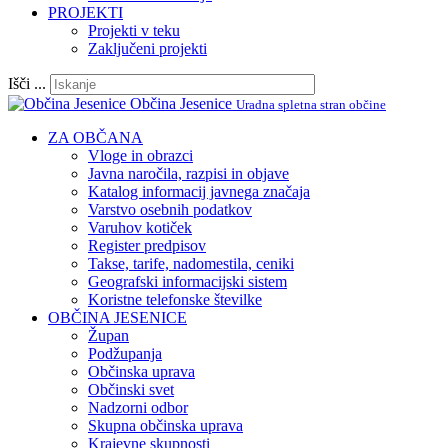
PROJEKTI
Projekti v teku
Zaključeni projekti
Išči ...
Občina Jesenice
Uradna spletna stran občine
ZA OBČANA
Vloge in obrazci
Javna naročila, razpisi in objave
Katalog informacij javnega značaja
Varstvo osebnih podatkov
Varuhov kotiček
Register predpisov
Takse, tarife, nadomestila, ceniki
Geografski informacijski sistem
Koristne telefonske številke
OBČINA JESENICE
Župan
Podžupanja
Občinska uprava
Občinski svet
Nadzorni odbor
Skupna občinska uprava
Krajevne skupnosti