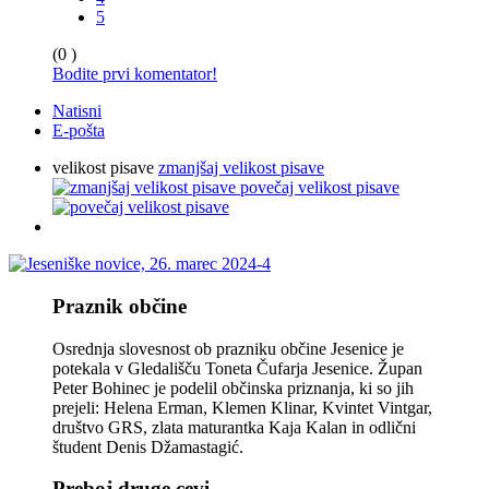
5
(0 )
Bodite prvi komentator!
Natisni
E-pošta
velikost pisave
zmanjšaj velikost pisave
povečaj velikost pisave
Praznik občine
Osrednja slovesnost ob prazniku občine Jesenice je
potekala v Gledališču Toneta Čufarja Jesenice. Župan
Peter Bohinec je podelil občinska priznanja, ki so jih
prejeli: Helena Erman, Klemen Klinar, Kvintet Vintgar,
društvo GRS, zlata maturantka Kaja Kalan in odlični
študent Denis Džamastagić.
Preboj druge cevi