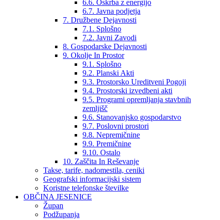
6.6. Oskrba z energijo
6.7. Javna podjetja
7. Družbene Dejavnosti
7.1. Splošno
7.2. Javni Zavodi
8. Gospodarske Dejavnosti
9. Okolje In Prostor
9.1. Splošno
9.2. Planski Akti
9.3. Prostorsko Ureditveni Pogoji
9.4. Prostorski izvedbeni akti
9.5. Programi opremljanja stavbnih
zemljišč
9.6. Stanovanjsko gospodarstvo
9.7. Poslovni prostori
9.8. Nepremičnine
9.9. Premičnine
9.10. Ostalo
10. Zaščita In Reševanje
Takse, tarife, nadomestila, ceniki
Geografski informacijski sistem
Koristne telefonske številke
OBČINA JESENICE
Župan
Podžupanja