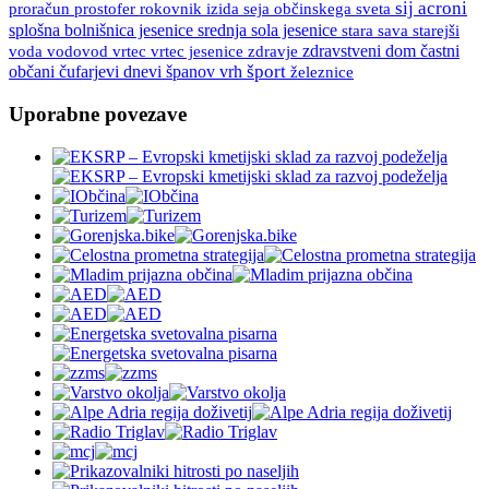
sij acroni
proračun
prostofer
rokovnik izida
seja občinskega sveta
splošna bolnišnica jesenice
srednja sola jesenice
stara sava
starejši
vrtec
vrtec jesenice
zdravje
zdravstveni dom
častni
voda
vodovod
španov vrh
šport
občani
čufarjevi dnevi
železnice
Uporabne povezave