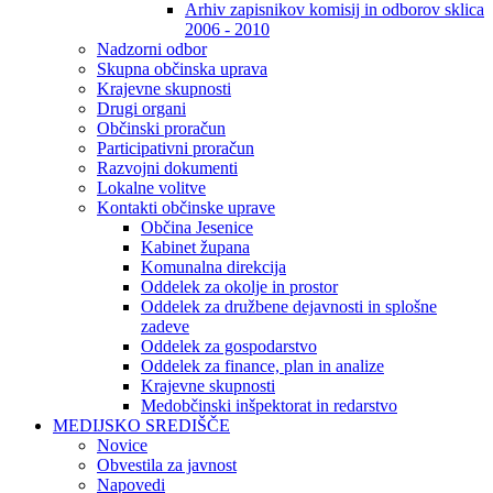
Arhiv zapisnikov komisij in odborov sklica
2006 - 2010
Nadzorni odbor
Skupna občinska uprava
Krajevne skupnosti
Drugi organi
Občinski proračun
Participativni proračun
Razvojni dokumenti
Lokalne volitve
Kontakti občinske uprave
Občina Jesenice
Kabinet župana
Komunalna direkcija
Oddelek za okolje in prostor
Oddelek za družbene dejavnosti in splošne
zadeve
Oddelek za gospodarstvo
Oddelek za finance, plan in analize
Krajevne skupnosti
Medobčinski inšpektorat in redarstvo
MEDIJSKO SREDIŠČE
Novice
Obvestila za javnost
Napovedi