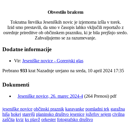
Obvestilo bralcem
Tokratna številka Jeseniških novic je izjemoma izšla v torek.
Izid smo prestavili, da smo v časopis lahko vključili reportažo z
osrednje prireditve ob občinskem prazniku, ki je bila prejšnjo sredo.
Zahvaljujemo se za razumevanje.
Dodatne informacije
Vir:
Jeseniške novice - Gorenjski glas
Prebrano
933
krat
Nazadnje urejano na sreda, 10 april 2024 17:35
Dokumenti
Jeseniške novice, 26. marec 2024-4
(264 Prenosi) pdf
jeseniške novice
občinski praznik
karavanke
pomladni tek
garažna
hiša
hokej
starejši
planinsko društvo jesenice
jožefov sejem
civilna
zaščita
kviz
ks plavž
orkester
fotografsko društvo