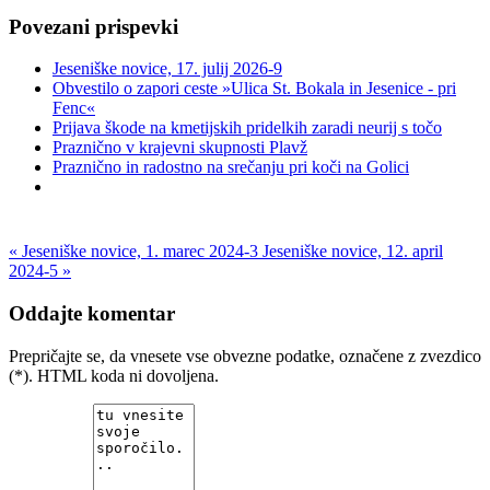
Povezani prispevki
Jeseniške novice, 17. julij 2026-9
Obvestilo o zapori ceste »Ulica St. Bokala in Jesenice - pri
Fenc«
Prijava škode na kmetijskih pridelkih zaradi neurij s točo
Praznično v krajevni skupnosti Plavž
Praznično in radostno na srečanju pri koči na Golici
« Jeseniške novice, 1. marec 2024-3
Jeseniške novice, 12. april
2024-5 »
Oddajte komentar
Prepričajte se, da vnesete vse obvezne podatke, označene z zvezdico
(*). HTML koda ni dovoljena.