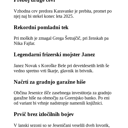
Vzhodna cev predora Karavanke je prebita, promet po
njej naj bi stekel konec leta 2025.
Rekordni pomladni tek
Pri moških je zmagal Grega Šetrajčič, pri ženskah pa
Nika Fajfar.
Legendarni frizerski mojster Janez
Janez Novak s Koroške Bele pri devetdesetih letih še
vedno spretno vrti škarje, glavnik in brivnik.
Načrti za gradnjo garažne hiše
Občina Jesenice išče zasebnega investitorja za gradnjo
garažne hiše na območju za Gorenjsko banko. Po eni
od variant bi vrhnje nadstropje namenili knjižnici.
Prvič brez izločilnih bojev
V lanski sezoni so se Jeseničani veselili dveh lovorik,