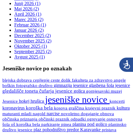
Junij 2026 (1)
Maj 2026 (2)
April 2026 (1)
Marec 2026 (2)
Februar 2026 (1)
Januar 2026 (2)
December 2025 (2)
November 2025 (2)
Oktober 2025 (1)
September 2025 (2)
Avgust 2025 (1)
Jeseniške novice po oznakah
blejska dobrava
ceste
fakulteta za zdravstvo angele
cepljenje
dolik
boškin
gimnazija jesenice
glasbena šola jesenice
fotografsko društvo
gledališče toneta čufarja jesenice
golica
gornjesavski muzej
jeseniške novice
Jesenice
hokej
hrušica
koncerti
koroška bela
koronavirus
kultura
kosova graščina
krajevni praznik
maturanti
mladi
nagold
narcise
novoletno dogajanje
obnova
občinski praznik
osnovna
občinska priznanja
odpadki
ogrevanje
šola
oš koroška bela
pinea
planina pod golico
planinsko
parkiranje
društvo jesenice
plaz
pohodništvo
predor Karavanke
pristava