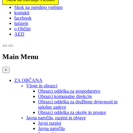
Prosimo,
Skok na osrednjo vsebino
upoštevajte:
kontakti
To
facebook
spletno
turizem
mesto
o Občini
vključuje
AED
sistem
dostopnosti.
Main Menu
×
ZA OBČANA
Vloge in obrazci
Obrazci oddelka za gospodarstvo
Obrazci komunalne direkcije
Obrazci oddelka za družbene dejavnosti in
splošne zadeve
Obrazci oddelka za okolje in prostor
Javna naročila, razpisi in objave
Javni razpisi
Javna naročila