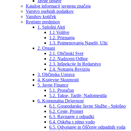
Javne objave
Katalog informacij javnega značaja
Varstvo osebnih podatkov
Varuhov kotiček
Register predpisov
1. Splošni Akti
1.1 Volitve
1.2. Priznanja
1.3. Poimenovanja Naselij, Ulic
2. Organi
2.1. Občinski Svet
2.2. Nadzorni Odbor
2.3. Inšpekcije In Redarstvo
2.4. Notranja Revizija
3. Občinska Uprava
4. Krajevne Skupnosti
5. Javne Finance
5.1. Proračun
5.2. Takse, Tarife, Nadomestila
6. Komunalna Dejavnost
6.1. Gospodarske Javne Službe - Splošno
6.2. Ceste, Promet
6.3. Ravnanje z odpadki
6.4. Oskrba s pitno vodo
6.5. Odvajanje in čiščenje odpadnih voda