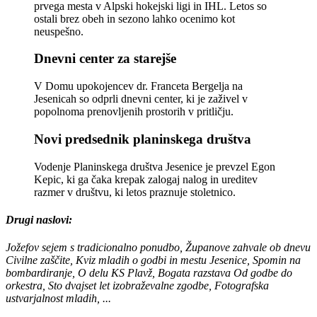
prvega mesta v Alpski hokejski ligi in IHL. Letos so
ostali brez obeh in sezono lahko ocenimo kot
neuspešno.
Dnevni center za starejše
V Domu upokojencev dr. Franceta Bergelja na
Jesenicah so odprli dnevni center, ki je zaživel v
popolnoma prenovljenih prostorih v pritličju.
Novi predsednik planinskega društva
Vodenje Planinskega društva Jesenice je prevzel Egon
Kepic, ki ga čaka krepak zalogaj nalog in ureditev
razmer v društvu, ki letos praznuje stoletnico.
Drugi naslovi:
Jožefov sejem s tradicionalno ponudbo, Županove zahvale ob dnevu
Civilne zaščite, Kviz mladih o godbi in mestu Jesenice, Spomin na
bombardiranje, O delu KS Plavž, Bogata razstava Od godbe do
orkestra, Sto dvajset let izobraževalne zgodbe, Fotografska
ustvarjalnost mladih, ...