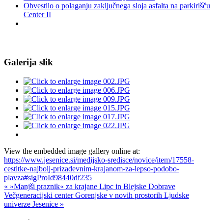
Obvestilo o polaganju zaključnega sloja asfalta na parkirišču
Center II
Galerija slik
View the embedded image gallery online at:
https://www.jesenice.si/medijsko-sredisce/novice/item/17558-
cestitke-najbolj-prizadevnim-krajanom-za-lepso-podobo-
plavza#sigProId98440df235
« »Manjši praznik« za krajane Lipc in Blejske Dobrave
Večgeneracijski center Gorenjske v novih prostorih Ljudske
univerze Jesenice »