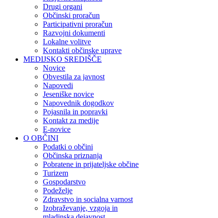
Drugi organi
Občinski proračun
Participativni proračun
Razvojni dokumenti
Lokalne volitve
Kontakti občinske uprave
MEDIJSKO SREDIŠČE
Novice
Obvestila za javnost
Napovedi
Jeseniške novice
Napovednik dogodkov
Pojasnila in popravki
Kontakt za medije
E-novice
O OBČINI
Podatki o občini
Občinska priznanja
Pobratene in prijateljske občine
Turizem
Gospodarstvo
Podeželje
Zdravstvo in socialna varnost
Izobraževanje, vzgoja in
mladinska dejavnost