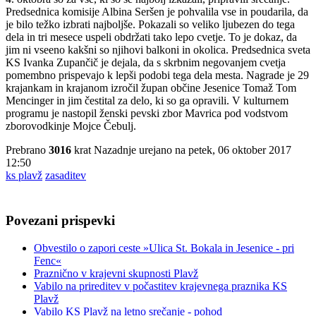
Predsednica komisije Albina Seršen je pohvalila vse in poudarila, da
je bilo težko izbrati najboljše. Pokazali so veliko ljubezen do tega
dela in tri mesece uspeli obdržati tako lepo cvetje. To je dokaz, da
jim ni vseeno kakšni so njihovi balkoni in okolica. Predsednica sveta
KS Ivanka Zupančič je dejala, da s skrbnim negovanjem cvetja
pomembno prispevajo k lepši podobi tega dela mesta. Nagrade je 29
krajankam in krajanom izročil župan občine Jesenice Tomaž Tom
Mencinger in jim čestital za delo, ki so ga opravili. V kulturnem
programu je nastopil ženski pevski zbor Mavrica pod vodstvom
zborovodkinje Mojce Čebulj.
Prebrano
3016
krat
Nazadnje urejano na petek, 06 oktober 2017
12:50
ks plavž
zasaditev
Povezani prispevki
Obvestilo o zapori ceste »Ulica St. Bokala in Jesenice - pri
Fenc«
Praznično v krajevni skupnosti Plavž
Vabilo na prireditev v počastitev krajevnega praznika KS
Plavž
Vabilo KS Plavž na letno srečanje - pohod