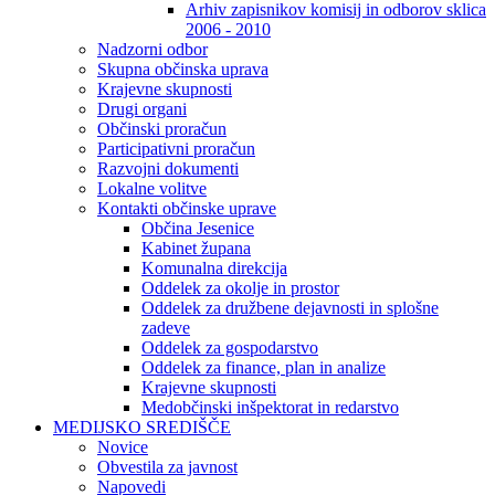
Arhiv zapisnikov komisij in odborov sklica
2006 - 2010
Nadzorni odbor
Skupna občinska uprava
Krajevne skupnosti
Drugi organi
Občinski proračun
Participativni proračun
Razvojni dokumenti
Lokalne volitve
Kontakti občinske uprave
Občina Jesenice
Kabinet župana
Komunalna direkcija
Oddelek za okolje in prostor
Oddelek za družbene dejavnosti in splošne
zadeve
Oddelek za gospodarstvo
Oddelek za finance, plan in analize
Krajevne skupnosti
Medobčinski inšpektorat in redarstvo
MEDIJSKO SREDIŠČE
Novice
Obvestila za javnost
Napovedi