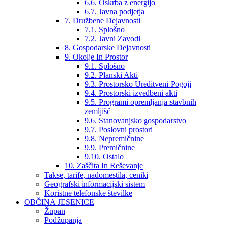
6.6. Oskrba z energijo
6.7. Javna podjetja
7. Družbene Dejavnosti
7.1. Splošno
7.2. Javni Zavodi
8. Gospodarske Dejavnosti
9. Okolje In Prostor
9.1. Splošno
9.2. Planski Akti
9.3. Prostorsko Ureditveni Pogoji
9.4. Prostorski izvedbeni akti
9.5. Programi opremljanja stavbnih
zemljišč
9.6. Stanovanjsko gospodarstvo
9.7. Poslovni prostori
9.8. Nepremičnine
9.9. Premičnine
9.10. Ostalo
10. Zaščita In Reševanje
Takse, tarife, nadomestila, ceniki
Geografski informacijski sistem
Koristne telefonske številke
OBČINA JESENICE
Župan
Podžupanja