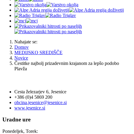
Nahajate se:
Domov
MEDIJSKO SREDIŠČE
Novice
Čestitke najbolj prizadevnim krajanom za lepšo podobo
Plavža
OBČINA JESENICE
Cesta železarjev 6, Jesenice
+386 (0)4 5869 200
obcina.jesenice@jesenice.si
www.jesenice.si
Uradne ure
Ponedeljek, Torek: