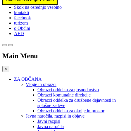
Prosimo,
Skok na osrednjo vsebino
upoštevajte:
kontakti
To
facebook
spletno
turizem
mesto
o Občini
vključuje
AED
sistem
dostopnosti.
Main Menu
×
ZA OBČANA
Vloge in obrazci
Obrazci oddelka za gospodarstvo
Obrazci komunalne direkcije
Obrazci oddelka za družbene dejavnosti in
splošne zadeve
Obrazci oddelka za okolje in prostor
Javna naročila, razpisi in objave
Javni razpisi
Javna naročila