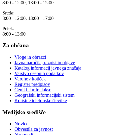
8:00 - 12:00, 13:00 - 15:00
Sreda:
8:00 - 12:00, 13:00 - 17:00
Petek:
8:00 - 13:00
Za občana
Vloge in obrazci
Javna naročila, razpisi in objave
Katalog informacij javnega značaja
Varstvo osebnih podatkov
Varuhov kotiček
Register predpisov
Ceniki, tarife, takse
Geografski informacijski sistem
Koristne telefonske številke
Medijsko središče
Novice
Obvestila za javnost
Napovedi