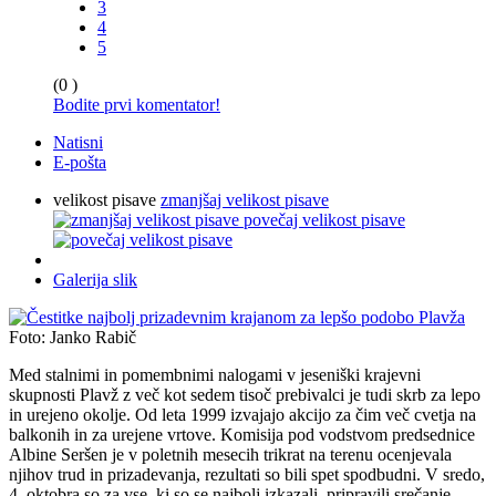
3
4
5
(0 )
Bodite prvi komentator!
Natisni
E-pošta
velikost pisave
zmanjšaj velikost pisave
povečaj velikost pisave
Galerija slik
Foto: Janko Rabič
Med stalnimi in pomembnimi nalogami v jeseniški krajevni
skupnosti Plavž z več kot sedem tisoč prebivalci je tudi skrb za lepo
in urejeno okolje. Od leta 1999 izvajajo akcijo za čim več cvetja na
balkonih in za urejene vrtove. Komisija pod vodstvom predsednice
Albine Seršen je v poletnih mesecih trikrat na terenu ocenjevala
njihov trud in prizadevanja, rezultati so bili spet spodbudni. V sredo,
4. oktobra so za vse, ki so se najbolj izkazali, pripravili srečanje.