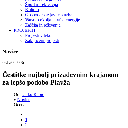
Šport in rekreacija
Kultura
Gospodarske javne službe
Varstvo okolja in raba energije
Zaščita in reševanje
PROJEKTI
Projekti v teku
Zaključeni projekti
Novice
okt 2017
06
Čestitke najbolj prizadevnim krajanom
za lepšo podobo Plavža
Od
Janko Rabič
v
Novice
Ocena
1
2