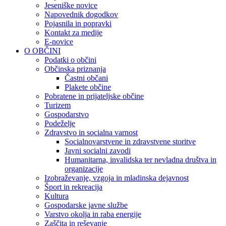
Jeseniške novice
Napovednik dogodkov
Pojasnila in popravki
Kontakt za medije
E-novice
O OBČINI
Podatki o občini
Občinska priznanja
Častni občani
Plakete občine
Pobratene in prijateljske občine
Turizem
Gospodarstvo
Podeželje
Zdravstvo in socialna varnost
Socialnovarstvene in zdravstvene storitve
Javni socialni zavodi
Humanitarna, invalidska ter nevladna društva in
organizacije
Izobraževanje, vzgoja in mladinska dejavnost
Šport in rekreacija
Kultura
Gospodarske javne službe
Varstvo okolja in raba energije
Zaščita in reševanje