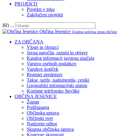
PROJEKTI
Projekti v teku
Zaključeni projekti
Išči ...
Občina Jesenice
Uradna spletna stran občine
ZA OBČANA
Vloge in obrazci
Javna naročila, razpisi in objave
Katalog informacij javnega značaja
Varstvo osebnih podatkov
Varuhov kotiček
Register predpisov
Takse, tarife, nadomestila, ceniki
Geografski informacijski sistem
Koristne telefonske številke
OBČINA JESENICE
Župan
Podžupanja
Občinska uprava
Občinski svet
Nadzorni odbor
Skupna občinska uprava
Krajevne skupnosti