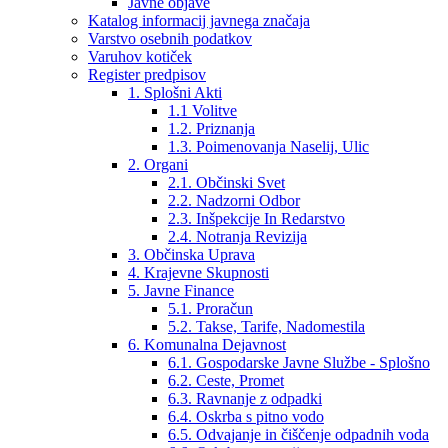
Javne objave
Katalog informacij javnega značaja
Varstvo osebnih podatkov
Varuhov kotiček
Register predpisov
1. Splošni Akti
1.1 Volitve
1.2. Priznanja
1.3. Poimenovanja Naselij, Ulic
2. Organi
2.1. Občinski Svet
2.2. Nadzorni Odbor
2.3. Inšpekcije In Redarstvo
2.4. Notranja Revizija
3. Občinska Uprava
4. Krajevne Skupnosti
5. Javne Finance
5.1. Proračun
5.2. Takse, Tarife, Nadomestila
6. Komunalna Dejavnost
6.1. Gospodarske Javne Službe - Splošno
6.2. Ceste, Promet
6.3. Ravnanje z odpadki
6.4. Oskrba s pitno vodo
6.5. Odvajanje in čiščenje odpadnih voda