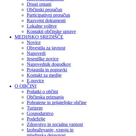
Drugi organi
Občinski proračun
Participativni proračun
Razvojni dokumenti
Lokalne volitve
Kontakti občinske uprave
MEDIJSKO SREDIŠČE
Novice
Obvestila za javnost
Napovedi
Jeseniške novice
Napovednik dogodkov
Pojasnila in popravki
Kontakt za medije
E-novice
O OBČINI
Podatki o občini
Občinska priznanja
Pobratene in prijateljske občine
Turizem
Gospodarstvo
Podeželje
Zdravstvo in socialna varnost
Izobraževanje, vzgoja in
mladinska dejavnost