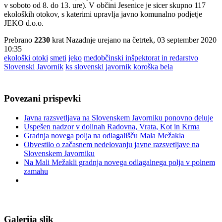
v soboto od 8. do 13. ure). V občini Jesenice je sicer skupno 117
ekoloških otokov, s katerimi upravlja javno komunalno podjetje
JEKO d.o.o.
Prebrano
2230
krat
Nazadnje urejano na četrtek, 03 september 2020
10:35
ekološki otoki
smeti
jeko
medobčinski inšpektorat in redarstvo
Slovenski Javornik
ks slovenski javornik koroška bela
Povezani prispevki
Javna razsvetljava na Slovenskem Javorniku ponovno deluje
Uspešen nadzor v dolinah Radovna, Vrata, Kot in Krma
Gradnja novega polja na odlagališču Mala Mežakla
Obvestilo o začasnem nedelovanju javne razsvetljave na
Slovenskem Javorniku
Na Mali Mežakli gradnja novega odlagalnega polja v polnem
zamahu
Galerija slik