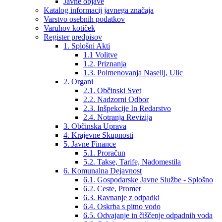
Javne objave
Katalog informacij javnega značaja
Varstvo osebnih podatkov
Varuhov kotiček
Register predpisov
1. Splošni Akti
1.1 Volitve
1.2. Priznanja
1.3. Poimenovanja Naselij, Ulic
2. Organi
2.1. Občinski Svet
2.2. Nadzorni Odbor
2.3. Inšpekcije In Redarstvo
2.4. Notranja Revizija
3. Občinska Uprava
4. Krajevne Skupnosti
5. Javne Finance
5.1. Proračun
5.2. Takse, Tarife, Nadomestila
6. Komunalna Dejavnost
6.1. Gospodarske Javne Službe - Splošno
6.2. Ceste, Promet
6.3. Ravnanje z odpadki
6.4. Oskrba s pitno vodo
6.5. Odvajanje in čiščenje odpadnih voda