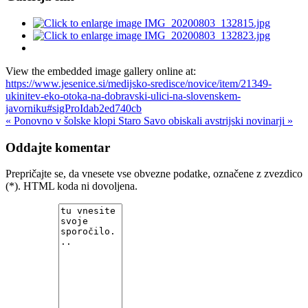
View the embedded image gallery online at:
https://www.jesenice.si/medijsko-sredisce/novice/item/21349-
ukinitev-eko-otoka-na-dobravski-ulici-na-slovenskem-
javorniku#sigProIdab2ed740cb
« Ponovno v šolske klopi
Staro Savo obiskali avstrijski novinarji »
Oddajte komentar
Prepričajte se, da vnesete vse obvezne podatke, označene z zvezdico
(*). HTML koda ni dovoljena.