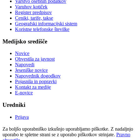
Varstvo osebnih podatkov
Varuhov kotiček
Register predpisov
Ceniki, tarife, takse
Geografski informacijski sistem
Koristne telefonske številke
Medijsko središče
Novice
Obvestila za javnost
Napovedi
Jeseniške novice
Napovednik dogodkov
Pojasnila in popravki
Kontakt za medije
E-novice
Uredniki
Prijava
Za boljšo uporabniško izkušnjo uporabljamo piškotke. Z nadaljnjo
uporabo te spletne strani se z uporabo piškotkov strinjate.
Pravno