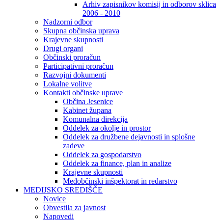
Arhiv zapisnikov komisij in odborov sklica
2006 - 2010
Nadzorni odbor
Skupna občinska uprava
Krajevne skupnosti
Drugi organi
Občinski proračun
Participativni proračun
Razvojni dokumenti
Lokalne volitve
Kontakti občinske uprave
Občina Jesenice
Kabinet župana
Komunalna direkcija
Oddelek za okolje in prostor
Oddelek za družbene dejavnosti in splošne
zadeve
Oddelek za gospodarstvo
Oddelek za finance, plan in analize
Krajevne skupnosti
Medobčinski inšpektorat in redarstvo
MEDIJSKO SREDIŠČE
Novice
Obvestila za javnost
Napovedi