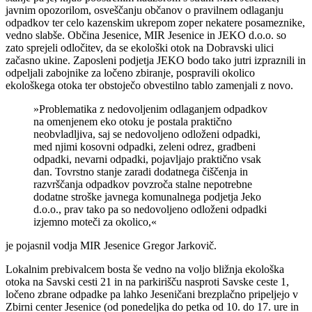
javnim opozorilom, osveščanju občanov o pravilnem odlaganju
odpadkov ter celo kazenskim ukrepom zoper nekatere posameznike,
vedno slabše. Občina Jesenice, MIR Jesenice in JEKO d.o.o. so
zato sprejeli odločitev, da se ekološki otok na Dobravski ulici
začasno ukine. Zaposleni podjetja JEKO bodo tako jutri izpraznili in
odpeljali zabojnike za ločeno zbiranje, pospravili okolico
ekološkega otoka ter obstoječo obvestilno tablo zamenjali z novo.
»Problematika z nedovoljenim odlaganjem odpadkov
na omenjenem eko otoku je postala praktično
neobvladljiva, saj se nedovoljeno odloženi odpadki,
med njimi kosovni odpadki, zeleni odrez, gradbeni
odpadki, nevarni odpadki, pojavljajo praktično vsak
dan. Tovrstno stanje zaradi dodatnega čiščenja in
razvrščanja odpadkov povzroča stalne nepotrebne
dodatne stroške javnega komunalnega podjetja Jeko
d.o.o., prav tako pa so nedovoljeno odloženi odpadki
izjemno moteči za okolico,«
je pojasnil vodja MIR Jesenice Gregor Jarkovič.
Lokalnim prebivalcem bosta še vedno na voljo bližnja ekološka
otoka na Savski cesti 21 in na parkirišču nasproti Savske ceste 1,
ločeno zbrane odpadke pa lahko Jeseničani brezplačno pripeljejo v
Zbirni center Jesenice (od ponedeljka do petka od 10. do 17. ure in