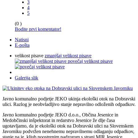
3
4
5
(0 )
Bodite prvi komentator!
Natisni
E-pošta
velikost pisave
zmanjšaj velikost pisave
povečaj velikost pisave
Galerija slik
Javno komunalno podjetje JEKO ukinja ekološki otok na Dobravski
ulici. Razlog je neobvladljivo stanje nepravilno odloženih odpadkov.
Javno komunalno podjetje JEKO d.o.o., Občina Jesenice in
Medobčinski inšpektorat in redarstvo Jesenice že dlje časa
ugotavljamo, da je ekološki otok na Dobravski ulici na Slovenskem
Javorniku podvržen nenehnemu nepravilnemu odlaganju odpadkov,
stanje pa je, kljub poostrenim nadzorom s strani MIR Jesenice,