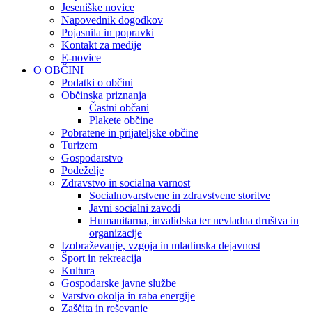
Jeseniške novice
Napovednik dogodkov
Pojasnila in popravki
Kontakt za medije
E-novice
O OBČINI
Podatki o občini
Občinska priznanja
Častni občani
Plakete občine
Pobratene in prijateljske občine
Turizem
Gospodarstvo
Podeželje
Zdravstvo in socialna varnost
Socialnovarstvene in zdravstvene storitve
Javni socialni zavodi
Humanitarna, invalidska ter nevladna društva in
organizacije
Izobraževanje, vzgoja in mladinska dejavnost
Šport in rekreacija
Kultura
Gospodarske javne službe
Varstvo okolja in raba energije
Zaščita in reševanje