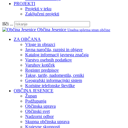
PROJEKTI
Projekti v teku
Zaključeni projekti
Išči ...
Občina Jesenice
Uradna spletna stran občine
ZA OBČANA
Vloge in obrazci
Javna naročila, razpisi in objave
Katalog informacij javnega značaja
Varstvo osebnih podatkov
Varuhov kotiček
Register predpisov
Takse, tarife, nadomestila, ceniki
Geografski informacijski sistem
Koristne telefonske številke
OBČINA JESENICE
Župan
Podžupanja
Občinska uprava
Občinski svet
Nadzorni odbor
Skupna občinska uprava
Krajevne skupnosti