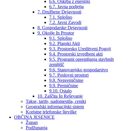
6.6. Oskrba z energijo
6.7. Javna podjetja
7. Družbene Dejavnosti
7.1. Splošno
7.2. Javni Zavodi
8. Gospodarske Dejavnosti
9. Okolje In Prostor
9.1. Splošno
9.2. Planski Akti
9.3. Prostorsko Ureditveni Pogoji
9.4. Prostorski izvedbeni akti
9.5. Programi opremljanja stavbnih
zemljišč
9.6. Stanovanjsko gospodarstvo
9.7. Poslovni prostori
9.8. Nepremičnine
9.9. Premičnine
9.10. Ostalo
10. Zaščita In Reševanje
Takse, tarife, nadomestila, ceniki
Geografski informacijski sistem
Koristne telefonske številke
OBČINA JESENICE
Župan
Podžupanja