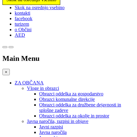
Prosimo,
Skok na osrednjo vsebino
upoštevajte:
kontakti
To
facebook
spletno
turizem
mesto
o Občini
vključuje
AED
sistem
dostopnosti.
Main Menu
×
ZA OBČANA
Vloge in obrazci
Obrazci oddelka za gospodarstvo
Obrazci komunalne direkcije
Obrazci oddelka za družbene dejavnosti in
splošne zadeve
Obrazci oddelka za okolje in prostor
Javna naročila, razpisi in objave
Javni razpisi
Javna naročila