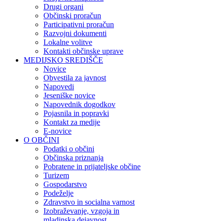
Drugi organi
Občinski proračun
Participativni proračun
Razvojni dokumenti
Lokalne volitve
Kontakti občinske uprave
MEDIJSKO SREDIŠČE
Novice
Obvestila za javnost
Napovedi
Jeseniške novice
Napovednik dogodkov
Pojasnila in popravki
Kontakt za medije
E-novice
O OBČINI
Podatki o občini
Občinska priznanja
Pobratene in prijateljske občine
Turizem
Gospodarstvo
Podeželje
Zdravstvo in socialna varnost
Izobraževanje, vzgoja in
mladinska dejavnost