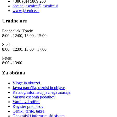
+386 (0)4 5869 200
obcina.jesenice@jesenice.si
www.jesenice.si
Uradne ure
Ponedeljek, Torek:
8:00 - 12:00, 13:00 - 15:00
Sreda:
8:00 - 12:00, 13:00 - 17:00
Petek:
8:00 - 13:00
Za občana
Vloge in obrazci
Javna naročila, razpisi in objave
Katalog informacij javnega značaja
Varstvo osebnih podatkov
Varuhov kotiček
Register predpisov
Ceniki, tarife, takse
Geografski informacijski sistem