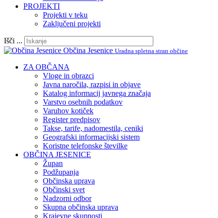
PROJEKTI
Projekti v teku
Zaključeni projekti
Išči ...
Občina Jesenice
Uradna spletna stran občine
ZA OBČANA
Vloge in obrazci
Javna naročila, razpisi in objave
Katalog informacij javnega značaja
Varstvo osebnih podatkov
Varuhov kotiček
Register predpisov
Takse, tarife, nadomestila, ceniki
Geografski informacijski sistem
Koristne telefonske številke
OBČINA JESENICE
Župan
Podžupanja
Občinska uprava
Občinski svet
Nadzorni odbor
Skupna občinska uprava
Krajevne skupnosti