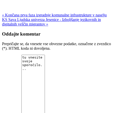
« Končana prva faza izgradnje komunalne infrastrukture v naselju
KS Sava
Ljudska univerza Jesenice - Izboljšanje jezikovnih in
digitalnih veščin migrantov »
Oddajte komentar
Prepričajte se, da vnesete vse obvezne podatke, označene z zvezdico
(*). HTML koda ni dovoljena.