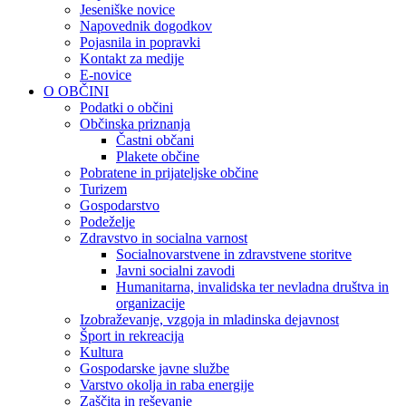
Jeseniške novice
Napovednik dogodkov
Pojasnila in popravki
Kontakt za medije
E-novice
O OBČINI
Podatki o občini
Občinska priznanja
Častni občani
Plakete občine
Pobratene in prijateljske občine
Turizem
Gospodarstvo
Podeželje
Zdravstvo in socialna varnost
Socialnovarstvene in zdravstvene storitve
Javni socialni zavodi
Humanitarna, invalidska ter nevladna društva in
organizacije
Izobraževanje, vzgoja in mladinska dejavnost
Šport in rekreacija
Kultura
Gospodarske javne službe
Varstvo okolja in raba energije
Zaščita in reševanje