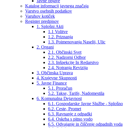
Javne objave
Katalog informacij javnega značaja
Varstvo osebnih podatkov
Varuhov kotiček
Register predpisov
1. Splošni Akti
1.1 Volitve
1.2. Priznanja
1.3. Poimenovanja Naselij, Ulic
2. Organi
2.1. Občinski Svet
2.2. Nadzorni Odbor
2.3. Inšpekcije In Redarstvo
2.4. Notranja Revizija
3. Občinska Uprava
4. Krajevne Skupnosti
5. Javne Finance
5.1. Proračun
5.2. Takse, Tarife, Nadomestila
6. Komunalna Dejavnost
6.1. Gospodarske Javne Službe - Splošno
6.2. Ceste, Promet
6.3. Ravnanje z odpadki
6.4. Oskrba s pitno vodo
6.5. Odvajanje in čiščenje odpadnih voda