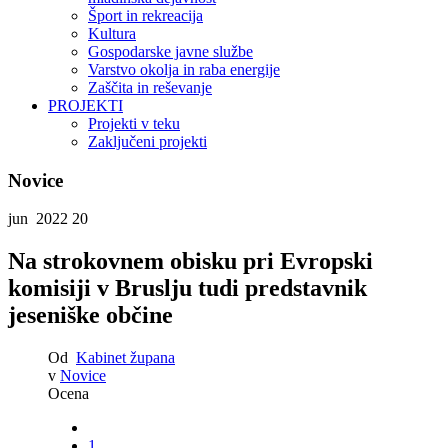
Šport in rekreacija
Kultura
Gospodarske javne službe
Varstvo okolja in raba energije
Zaščita in reševanje
PROJEKTI
Projekti v teku
Zaključeni projekti
Novice
jun 2022
20
Na strokovnem obisku pri Evropski
komisiji v Bruslju tudi predstavnik
jeseniške občine
Od
Kabinet župana
v
Novice
Ocena
1