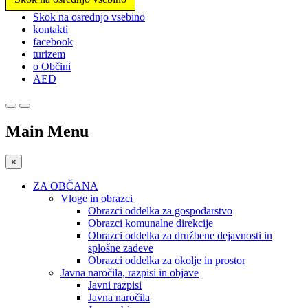
Prosimo,
Skok na osrednjo vsebino
upoštevajte:
kontakti
To
facebook
spletno
turizem
mesto
o Občini
vključuje
AED
sistem
dostopnosti.
Main Menu
×
ZA OBČANA
Vloge in obrazci
Obrazci oddelka za gospodarstvo
Obrazci komunalne direkcije
Obrazci oddelka za družbene dejavnosti in
splošne zadeve
Obrazci oddelka za okolje in prostor
Javna naročila, razpisi in objave
Javni razpisi
Javna naročila