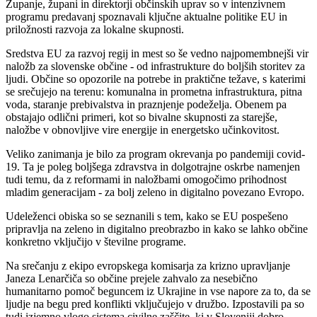
Županje, župani in direktorji občinskih uprav so v intenzivnem
programu predavanj spoznavali ključne aktualne politike EU in
priložnosti razvoja za lokalne skupnosti.
Sredstva EU za razvoj regij in mest so še vedno najpomembnejši vir
naložb za slovenske občine - od infrastrukture do boljših storitev za
ljudi. Občine so opozorile na potrebe in praktične težave, s katerimi
se srečujejo na terenu: komunalna in prometna infrastruktura, pitna
voda, staranje prebivalstva in praznjenje podeželja. Obenem pa
obstajajo odlični primeri, kot so bivalne skupnosti za starejše,
naložbe v obnovljive vire energije in energetsko učinkovitost.
Veliko zanimanja je bilo za program okrevanja po pandemiji covid-
19. Ta je poleg boljšega zdravstva in dolgotrajne oskrbe namenjen
tudi temu, da z reformami in naložbami omogočimo prihodnost
mladim generacijam - za bolj zeleno in digitalno povezano Evropo.
Udeleženci obiska so se seznanili s tem, kako se EU pospešeno
pripravlja na zeleno in digitalno preobrazbo in kako se lahko občine
konkretno vključijo v številne programe.
Na srečanju z ekipo evropskega komisarja za krizno upravljanje
Janeza Lenarčiča so občine prejele zahvalo za nesebično
humanitarno pomoč beguncem iz Ukrajine in vse napore za to, da se
ljudje na begu pred konflikti vključujejo v družbo. Izpostavili pa so
tudi izjemno vlogo sistema civilne zaščite, ki v Sloveniji dobro