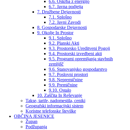
6.6. Oskrba z energijo
6.7. Javna podjetja
7. Družbene Dejavnosti
7.1. Splošno
7.2. Javni Zavodi
8. Gospodarske Dejavnosti
9. Okolje In Prostor
9.1. Splošno
9.2. Planski Akti
9.3. Prostorsko Ureditveni Pogoji
9.4. Prostorski izvedbeni akti
9.5. Programi opremljanja stavbnih
zemljišč
9.6. Stanovanjsko gospodarstvo
9.7. Poslovni prostori
9.8. Nepremičnine
9.9. Premičnine
9.10. Ostalo
10. Zaščita In Reševanje
Takse, tarife, nadomestila, ceniki
Geografski informacijski sistem
Koristne telefonske številke
OBČINA JESENICE
Župan
Podžupanja