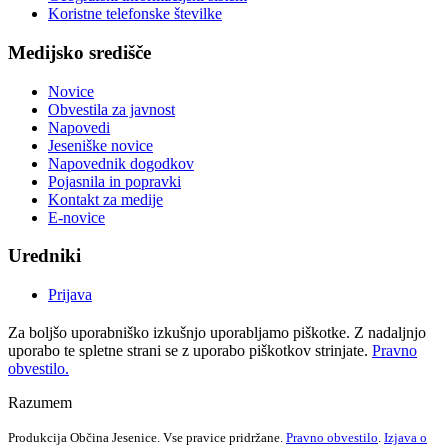
Koristne telefonske številke
Medijsko središče
Novice
Obvestila za javnost
Napovedi
Jeseniške novice
Napovednik dogodkov
Pojasnila in popravki
Kontakt za medije
E-novice
Uredniki
Prijava
Za boljšo uporabniško izkušnjo uporabljamo piškotke. Z nadaljnjo
uporabo te spletne strani se z uporabo piškotkov strinjate.
Pravno
obvestilo.
Razumem
Produkcija Občina Jesenice. Vse pravice pridržane.
Pravno obvestilo
.
Izjava o