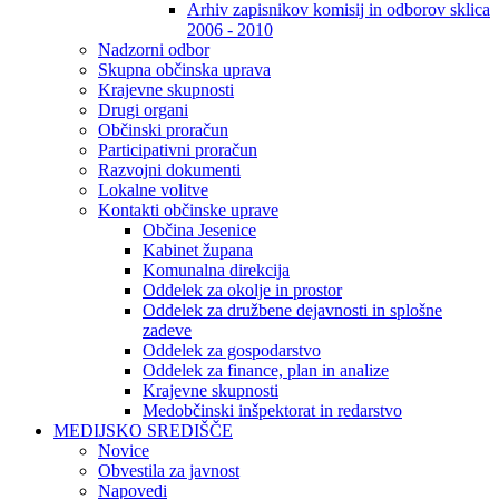
Arhiv zapisnikov komisij in odborov sklica
2006 - 2010
Nadzorni odbor
Skupna občinska uprava
Krajevne skupnosti
Drugi organi
Občinski proračun
Participativni proračun
Razvojni dokumenti
Lokalne volitve
Kontakti občinske uprave
Občina Jesenice
Kabinet župana
Komunalna direkcija
Oddelek za okolje in prostor
Oddelek za družbene dejavnosti in splošne
zadeve
Oddelek za gospodarstvo
Oddelek za finance, plan in analize
Krajevne skupnosti
Medobčinski inšpektorat in redarstvo
MEDIJSKO SREDIŠČE
Novice
Obvestila za javnost
Napovedi