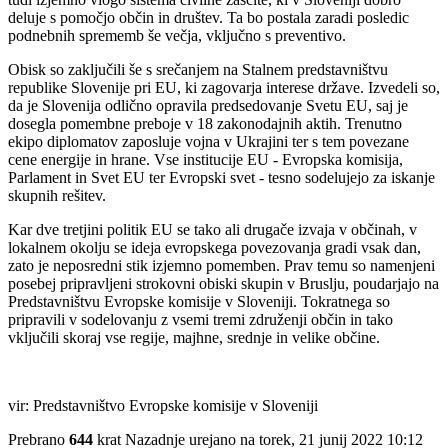
deluje s pomočjo občin in društev. Ta bo postala zaradi posledic
podnebnih sprememb še večja, vključno s preventivo.
Obisk so zaključili še s srečanjem na Stalnem predstavništvu
republike Slovenije pri EU, ki zagovarja interese države. Izvedeli so,
da je Slovenija odlično opravila predsedovanje Svetu EU, saj je
dosegla pomembne preboje v 18 zakonodajnih aktih. Trenutno
ekipo diplomatov zaposluje vojna v Ukrajini ter s tem povezane
cene energije in hrane. Vse institucije EU - Evropska komisija,
Parlament in Svet EU ter Evropski svet - tesno sodelujejo za iskanje
skupnih rešitev.
Kar dve tretjini politik EU se tako ali drugače izvaja v občinah, v
lokalnem okolju se ideja evropskega povezovanja gradi vsak dan,
zato je neposredni stik izjemno pomemben. Prav temu so namenjeni
posebej pripravljeni strokovni obiski skupin v Bruslju, poudarjajo na
Predstavništvu Evropske komisije v Sloveniji. Tokratnega so
pripravili v sodelovanju z vsemi tremi združenji občin in tako
vključili skoraj vse regije, majhne, srednje in velike občine.
vir: Predstavništvo Evropske komisije v Sloveniji
Prebrano
644
krat
Nazadnje urejano na torek, 21 junij 2022 10:12